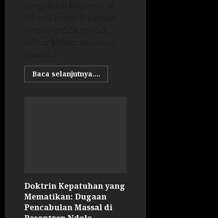
Pengadilan Militer II-08
Jakarta kembali menjadi
sorotan publik setelah
Oditur Militer menuntut
pidana...
Baca selanjutnya....
Doktrin Kepatuhan yang
Mematikan: Dugaan
Pencabulan Massal di
Pesantren Ndolo