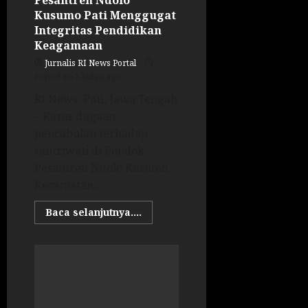
Kusumo Pati Menggugat
Integritas Pendidikan
Keagamaan
Jurnalis RI News Portal
Posted on 3 bulan ago
RI News. Pati, Jawa Tengah
– Kasus dugaan
pencabulan terhadap
santriwati di Pondok
Pesantren Ndolo Kusumo,
Kecamatan...
Baca selanjutnya....