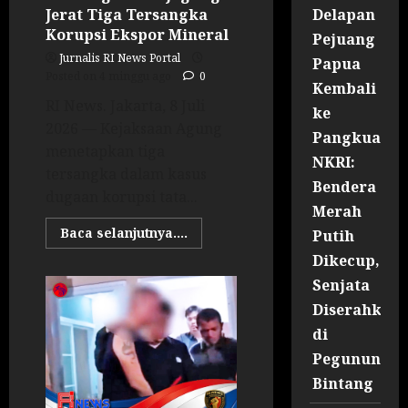
Delapan
Jerat Tiga Tersangka
Korupsi Ekspor Mineral
Pejuang
Jurnalis RI News Portal
Papua
Posted on 4 minggu ago
0
Kembali
RI News. Jakarta, 8 Juli
ke
2026 — Kejaksaan Agung
Pangkuan
menetapkan tiga
NKRI:
tersangka dalam kasus
Bendera
dugaan korupsi tata...
Merah
Baca selanjutnya....
Putih
Dikecup,
Senjata
Diserahkan
di
Pegununga
Bintang