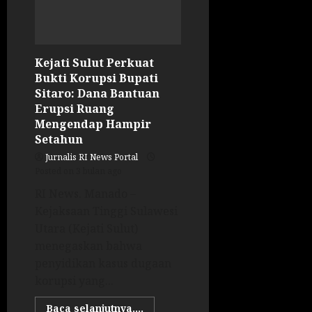
Kejati Sulut Perkuat
Bukti Korupsi Bupati
Sitaro: Dana Bantuan
Erupsi Ruang
Mengendap Hampir
Setahun
Jurnalis RI News Portal
Posted on 3 bulan ago
RI News. Manado –
Kejaksaan Tinggi Sulawesi
Utara (Kejati Sulut)
menegaskan bahwa
penyidikan kasus dugaan
korupsi yang...
Baca selanjutnya....