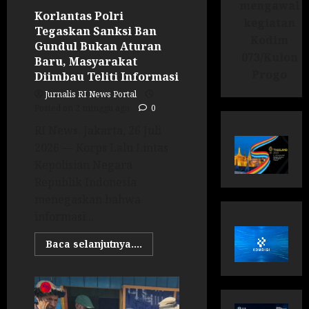
mengawal
Korlantas Polri
kegiatan
Tegaskan Sanksi Ban
Kodim
Gundul Bukan Aturan
073/Kulon
Baru, Masyarakat
Progo
Diimbau Teliti Informasi
Jurnalis RI News Portal
Posted on 2 minggu ago
0
RI News. Jakarta, 26 Juli
2026 — Korps Lalu Lintas
Kepolisian Negara
Republik Indonesia
menegaskan bahwa
informasi...
Baca selanjutnya....