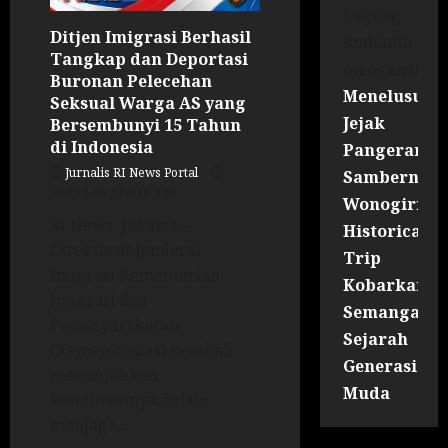
Sugeng
Ditjen Imigrasi Berhasil
Rudianto
Tangkap dan Deportasi
mengenai
Buronan Pelecehan
Menelusuri
Seksual Warga AS yang
Jejak
Bersembunyi 15 Tahun
di Indonesia
Pangeran
Jurnalis RI News Portal
Sambernyaw
Posted on 2 bulan ago
Wonogiri
RI News. Jakarta –
Historical
Direktorat Jenderal
Trip
Imigrasi Kementerian
Kobarkan
Imigrasi dan
Semangat
Pemasyarakatan
Sejarah
(Kemenimipas) kembali
Generasi
menunjukkan
Muda
komitmennya dalam
menjaga...