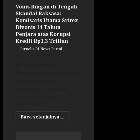
Vonis Ringan di Tengah
Skandal Raksasa:
Komisaris Utama Sritex
Divonis 14 Tahun
Penjara atas Korupsi
Kredit Rp1,3 Triliun
Jurnalis RI News Portal
Posted on 3 bulan ago
RI News. Semarang –
Pengadilan Tindak Pidana
Korupsi (Tipikor)
Semarang memvonis
Komisaris Utama PT Sri
Rejeki Isman...
Baca selanjutnya....