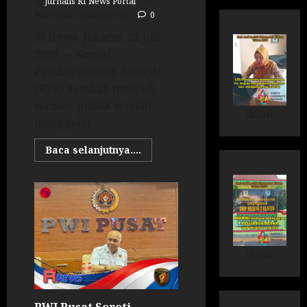
Jurnalis RI News Portal
Posted on 2 minggu ago
0
RI News. Jakarta, 22 Juli
2026 — Komisi
Pemberantasan Korupsi
(KPK) kembali menjadi
sorotan publik setelah
iklan
menggelar...
Baca selanjutnya....
iklan