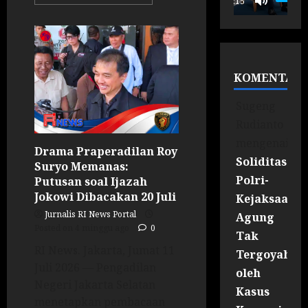
00:15
KOMENTAR
Sugeng
Rudianto
mengenai
Drama Praperadilan Roy
Soliditas
Suryo Memanas:
Polri-
Putusan soal Ijazah
Jokowi Dibacakan 20 Juli
Kejaksaan
Jurnalis RI News Portal
Agung
Posted on 4 minggu ago
0
Tak
RI News. Jakarta, Jumat 11
Tergoyahka
Juli 2026 — Pengadilan
oleh
Negeri Jakarta Selatan
Kasus
menetapkan pembacaan