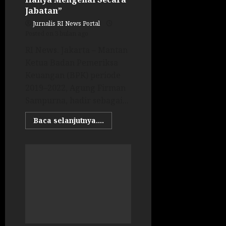
Jabatan”
Jurnalis RI News Portal
Posted on 3 bulan ago
RI News. Jakarta – Mantan
Ketua Badan Pemeriksa
Keuangan (BPK) periode
2019–2022, Agung Firman
Sampurna, hadir sebagai...
Baca selanjutnya....