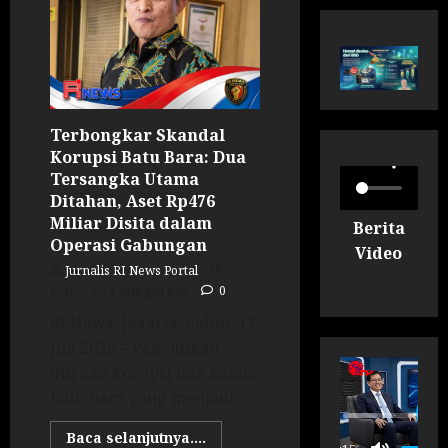
Terbongkar Skandal
Korupsi Batu Bara: Dua
Tersangka Utama
Ditahan, Aset Rp476
Miliar Disita dalam
Berita
Operasi Gabungan
Video
Jurnalis RI News Portal
Posted on 4 minggu ago
0
RI News. Jakarta, Sabtu, 11
Juli 2026 – Penyidikan
dugaan korupsi tata kelola
batu bara yang menjadi...
P
Baca selanjutnya....