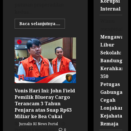
Korupsi
putusan praperadilan
Internal
kedua...
Wisnu
Baca selanjutnya....
mengenai
Mengawal
Libur
Sekolah:
Bandung
Kerahkan
350
Petugas
Vonis Hari Ini: John Field
Gabungan
Pemilik Blueray Cargo
Cegah
Terancam 3 Tahun
Lonjakan
Penjara atas Suap Rp63
Kejahatan
Miliar ke Bea Cukai
Remaja
Jurnalis RI News Portal
Posted on 4 minggu ago
0