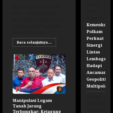
Sultan
RI News. Jakarta, 10 Juli
Liwa
2026 — Majelis Hakim
mengenai
Pengadilan Tindak Pidana
Kemenko
Korupsi pada Pengadilan
Polkam
Negeri Jakarta...
Perkuat
Baca selanjutnya....
Sinergi
Lintas
Lembaga
Hadapi
Ancaman
Geopolitik
Multipolar
Sammy
Manipulasi Logam
Sandinata
Tanah Jarang
mengenai
Terbongkar: Kejagung