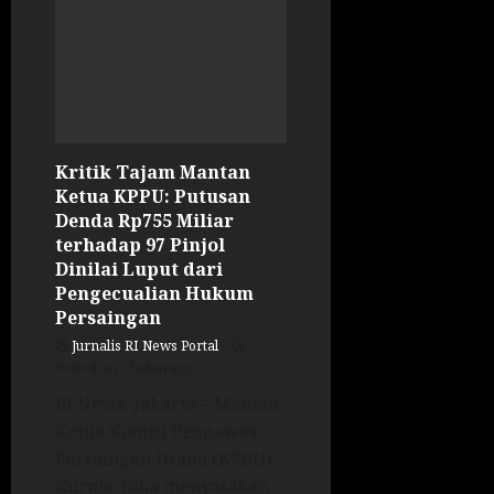
Kritik Tajam Mantan
Ketua KPPU: Putusan
Denda Rp755 Miliar
terhadap 97 Pinjol
Dinilai Luput dari
Pengecualian Hukum
Persaingan
Jurnalis RI News Portal
Posted on 3 bulan ago
RI News. Jakarta – Mantan
Ketua Komisi Pengawas
Persaingan Usaha (KPPU)
Kurnia Toha menyatakan