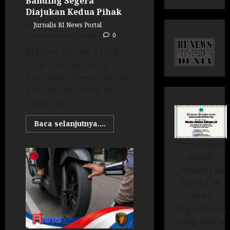
Banding Segera
Diajukan Kedua Pihak
Jurnalis RI News Portal
Posted on 1 minggu ago
0
RI News. Medan, 29 Juli
2026 – Majelis hakim
Pengadilan Negeri Medan
menjatuhkan vonis 20
tahun penjara...
Baca selanjutnya....
Trimakasih
untuk
Jurnalis RI
News Lee
Anno
Yogyakarta,
yang selalu