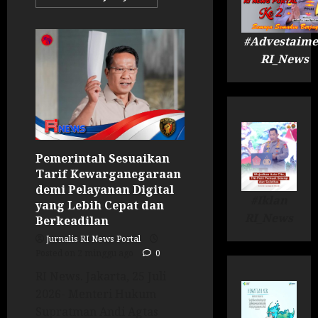
#Advestaime
RI_News
Pemerintah Sesuaikan
Tarif Kewarganegaraan
demi Pelayanan Digital
#Iklan
yang Lebih Cepat dan
RI_News
Berkeadilan
Jurnalis RI News Portal
Posted on 2 minggu ago
0
RI News. Jakarta, 25 Juli
2026- Menteri Hukum
Supratman Andi Agtas