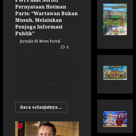
PWI Pusat Soroti
Pernyataan Hotman
Paris: “Wartawan Bukan
Musuh, Melainkan
Penjaga Informasi
Publik”
iklan
Jurnalis RI News Portal
Posted on 3 minggu ago
0
RI News. Jakarta, 19 Juli
2026 — Persatuan
Wartawan Indonesia (PWI)
Pusat menyampaikan
Iklan
keprihatinan mendalam
atas pernyataan...
Baca selanjutnya....