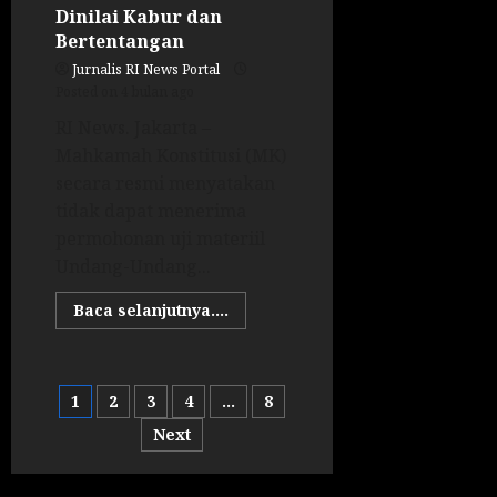
Dinilai Kabur dan
Bertentangan
Jurnalis RI News Portal
Posted on 4 bulan ago
RI News. Jakarta –
Mahkamah Konstitusi (MK)
secara resmi menyatakan
tidak dapat menerima
permohonan uji materiil
Undang-Undang...
Baca selanjutnya....
1
2
3
4
…
8
Next