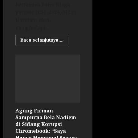
Pertamina Patra Niaga
periode 2021–2023, Alfian
Nasution, akan
menghadapi...
Baca selanjutnya....
Agung Firman
Sampurna Bela Nadiem
di Sidang Korupsi
Chromebook: “Saya
Hanya Mengenal Secara