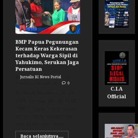
BMP Papua Pegunungan
Kecam Keras Kekerasan
terhadap Warga Sipil di
Yahukimo, Serukan Jaga
Persatuan
Jurnalis RI News Portal
Posted on 2 minggu ago
0
C.I.A
RI News. Wamena, 25 Juli
Official
2026-Barisan Merah Putih
(BMP) Papua Pegunungan
secara tegas mengecam
aksi kekerasan yang...
Baca selanjutnya....