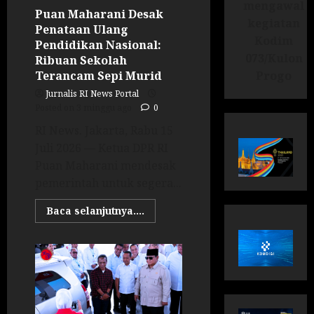
mengawal
Puan Maharani Desak
kegiatan
Penataan Ulang
Kodim
Pendidikan Nasional:
073/Kulon
Ribuan Sekolah
Progo
Terancam Sepi Murid
Jurnalis RI News Portal
Posted on 3 minggu ago
0
RI News. Jakarta, Rabu 15
Juli 2026 — Ketua DPR RI
Puan Maharani mendesak
pemerintah untuk segera...
Baca selanjutnya....