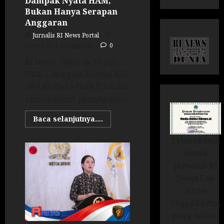
Dampak Nyata HAM,
Bukan Hanya Serapan
Anggaran
Jurnalis RI News Portal
Posted on 3 minggu ago
0
RI News. Jakarta, 15 Juli
2026 – Anggota Komisi XIII
DPR RI Rieke Diah Pitaloka
menekankan pentingnya...
Baca selanjutnya....
Trimakasih
untuk
Jurnalis RI
News Lee
Anno
Yogyakarta,
yang selalu