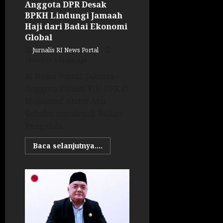
Anggota DPR Desak
BPKH Lindungi Jamaah
Haji dari Badai Ekonomi
Global
Jurnalis RI News Portal
Posted on 6 bulan ago
RI News Portal. Jakarta –
Anggota Komisi VIII DPR RI
Muhamad Abdul Azis
Sefudin mendesak Badan
Pengelola...
Baca selanjutnya....