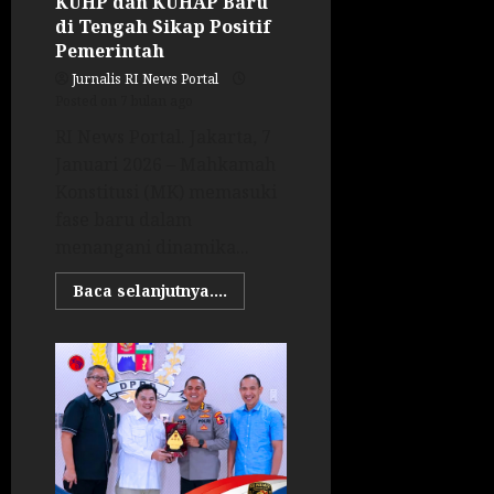
KUHP dan KUHAP Baru
di Tengah Sikap Positif
Pemerintah
Jurnalis RI News Portal
Posted on 7 bulan ago
RI News Portal. Jakarta, 7
Januari 2026 – Mahkamah
Konstitusi (MK) memasuki
fase baru dalam
menangani dinamika...
Baca selanjutnya....