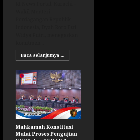
RI News Portal. Karachi –
Wakil Menteri
Perdagangan Republik
Indonesia, Dyah Roro Esti
Widya Putri, menegaskan
komitmen...
Baca selanjutnya....
Mahkamah Konstitusi
Mulai Proses Pengujian