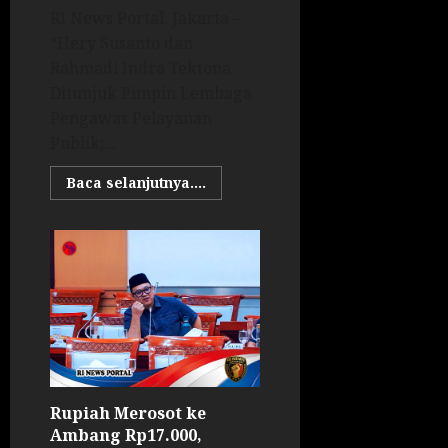
RI News Portal. Jakarta –
“Hery Susanto dan
Rahmadi Indra Tektona
Ditunjuk Pimpin Lembaga
Pengawas Pelayanan
Publik;...
Baca selanjutnya....
Rupiah Merosot ke
Ambang Rp17.000,