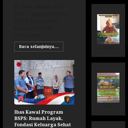
RI News. Jakarta, 8 Juli
2026 — Anggota Komisi I
DPR RI Syamsu Rizal
Marzuki Ibrahim
menegaskan...
Baca selanjutnya....
iklan
iklan
Ibas Kawal Program
BSPS: Rumah Layak,
Fondasi Keluarga Sehat