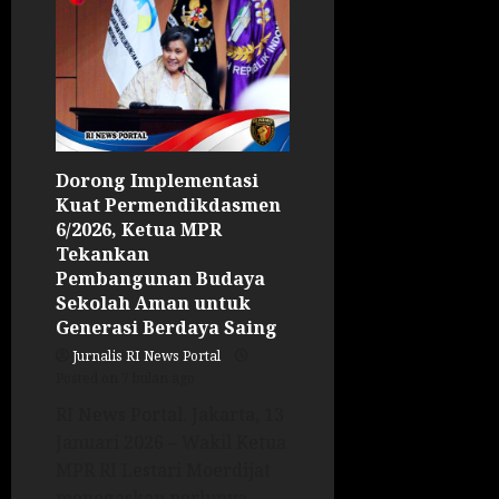
Dorong Implementasi
Kuat Permendikdasmen
6/2026, Ketua MPR
Tekankan
Pembangunan Budaya
Sekolah Aman untuk
Generasi Berdaya Saing
Jurnalis RI News Portal
Posted on 7 bulan ago
RI News Portal. Jakarta, 13
Januari 2026 – Wakil Ketua
MPR RI Lestari Moerdijat
menegaskan perlunya