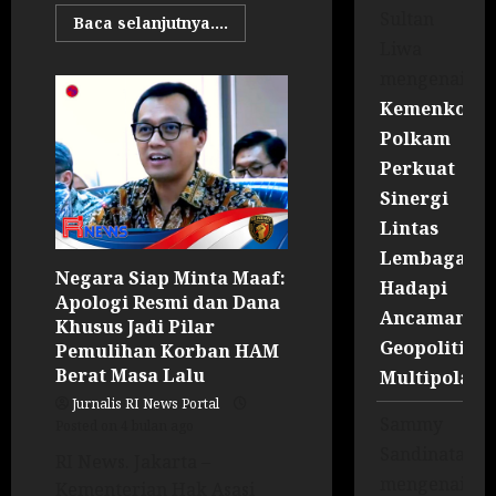
Sultan
Baca selanjutnya....
Liwa
mengenai
Kemenko
Polkam
Perkuat
Sinergi
Lintas
Lembaga
Negara Siap Minta Maaf:
Hadapi
Apologi Resmi dan Dana
Ancaman
Khusus Jadi Pilar
Geopolitik
Pemulihan Korban HAM
Berat Masa Lalu
Multipolar
Jurnalis RI News Portal
Sammy
Posted on 4 bulan ago
Sandinata
RI News. Jakarta –
mengenai
Kementerian Hak Asasi