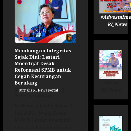
#Advestaime
RI_News
Membangun Integritas
Sejak Dini: Lestari
Moerdijat Desak
Reformasi SPMB untuk
Cegah Kecurangan
#Iklan
Berulang
RI_News
Jurnalis RI News Portal
Posted on 1 bulan ago
RI News. Jakarta, Selasa 7
Juli 2026 – Wakil Ketua
MPR RI Lestari Moerdijat
menekankan pentingnya