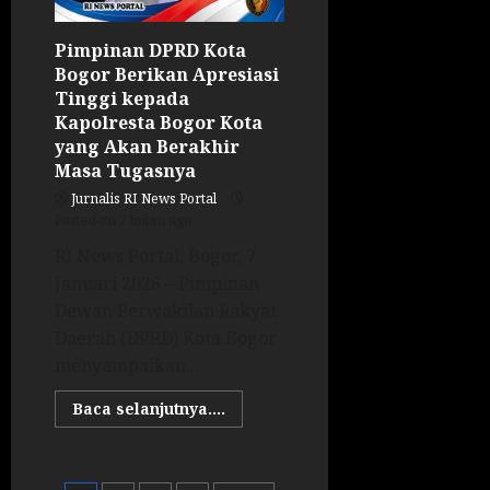
Pimpinan DPRD Kota
Bogor Berikan Apresiasi
Tinggi kepada
Kapolresta Bogor Kota
yang Akan Berakhir
Masa Tugasnya
Jurnalis RI News Portal
Posted on 7 bulan ago
RI News Portal. Bogor, 7
Januari 2026 – Pimpinan
Dewan Perwakilan Rakyat
Daerah (DPRD) Kota Bogor
menyampaikan...
Baca selanjutnya....