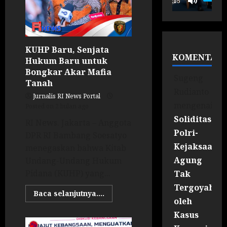
00:15
KUHP Baru, Senjata
KOMENTAR
Hukum Baru untuk
Bongkar Akar Mafia
Sugeng
Tanah
Rudianto
Jurnalis RI News Portal
mengenai
Posted on 2 bulan ago
Soliditas
RI News. Jakarta – Anggota
Polri-
DPR RI Bambang Soesatyo
Kejaksaan
menegaskan bahwa Kitab
Agung
Undang-Undang Hukum
Pidana (KUHP) yang...
Tak
Tergoyahka
Baca selanjutnya....
oleh
Kasus