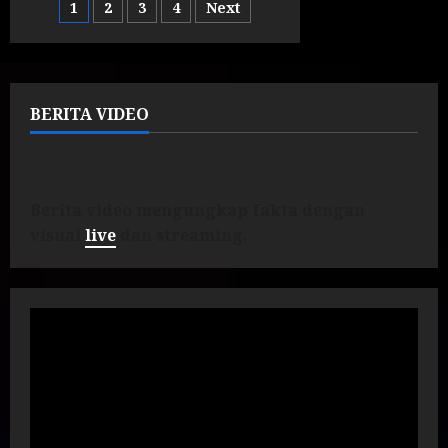
1
2
3
4
Next
BERITA VIDEO
Berita video mengungkap fakta dengan
visual
live
dan streaming.