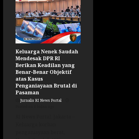
Keluarga Nenek Saudah
Mendesak DPR RI
Berikan Keadilan yang
Benar-Benar Objektif
atas Kasus
Penganiayaan Brutal di
Pasaman
Jurnalis RI News Portal
Posted on 6 bulan ago
RI News Portal. Jakarta –
Keluarga korban
penganiayaan berat,