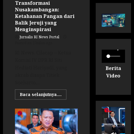
Transformasi
Nusakambangan:
Ketahanan Pangan dari
Balik Jeruji yang
Menginspirasi
Jurnalis RI News Portal
Posted on 2 bulan ago
RI News. Cilacap – Ketua
Komisi IV DPR RI Siti
Hediati Hariyadi, yang
Berita
akrab disapa Titiek
Video
Soeharto,...
Baca selanjutnya....
P