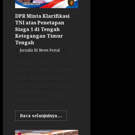
DPR Minta Klarifikasi
TNI atas Penetapan
Siaga 1 di Tengah
Ketegangan Timur
Tengah
Jurnalis RI News Portal
Posted on 5 bulan ago
RI News. Jakarta – Ketua
DPR RI Puan Maharani
menekankan pentingnya
keterbukaan informasi
terkait status
kesiapsiagaan tertinggi...
Baca selanjutnya....