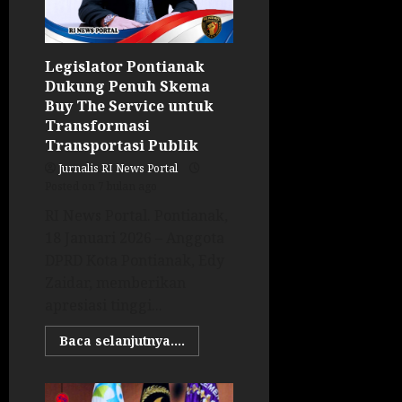
Legislator Pontianak
Dukung Penuh Skema
Buy The Service untuk
Transformasi
Transportasi Publik
Jurnalis RI News Portal
Posted on 7 bulan ago
RI News Portal. Pontianak,
18 Januari 2026 – Anggota
DPRD Kota Pontianak, Edy
Zaidar, memberikan
apresiasi tinggi...
Baca selanjutnya....