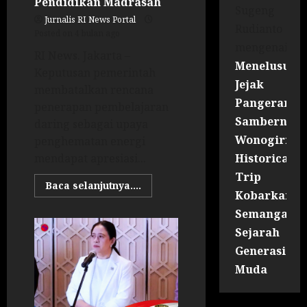
Pendidikan Madrasah
Sugeng
Jurnalis RI News Portal
Rudianto
Posted on 4 bulan ago
mengenai
RI News. Jakarta –
Menelusuri
Keputusan pemerintah
Jejak
membatalkan rencana
Pangeran
penerapan pembelajaran
Sambernyaw
daring sebagai upaya
Wonogiri
penghematan energi
Historical
mendapat apresiasi...
Trip
Baca selanjutnya....
Kobarkan
Semangat
Sejarah
Generasi
Muda