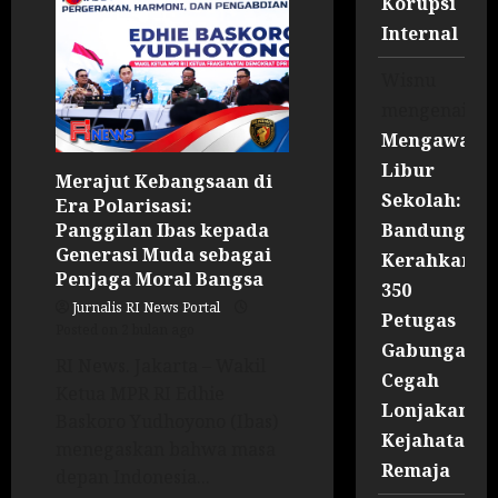
Korupsi
Internal
Wisnu
mengenai
Mengawal
Libur
Merajut Kebangsaan di
Sekolah:
Era Polarisasi:
Bandung
Panggilan Ibas kepada
Generasi Muda sebagai
Kerahkan
Penjaga Moral Bangsa
350
Jurnalis RI News Portal
Petugas
Posted on 2 bulan ago
Gabungan
RI News. Jakarta – Wakil
Cegah
Ketua MPR RI Edhie
Lonjakan
Baskoro Yudhoyono (Ibas)
Kejahatan
menegaskan bahwa masa
Remaja
depan Indonesia...