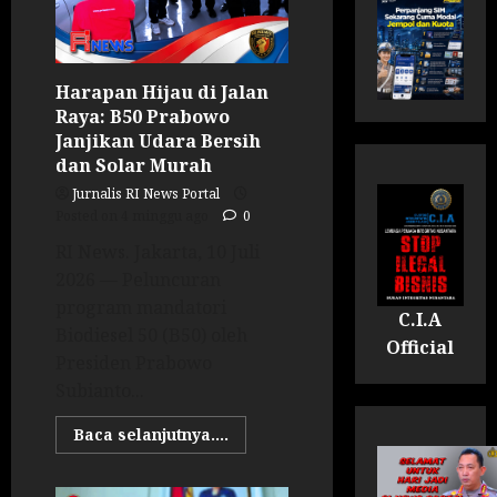
Harapan Hijau di Jalan
Raya: B50 Prabowo
Janjikan Udara Bersih
dan Solar Murah
Jurnalis RI News Portal
Posted on 4 minggu ago
0
RI News. Jakarta, 10 Juli
2026 — Peluncuran
program mandatori
C.I.A
Biodiesel 50 (B50) oleh
Official
Presiden Prabowo
Subianto...
Baca selanjutnya....