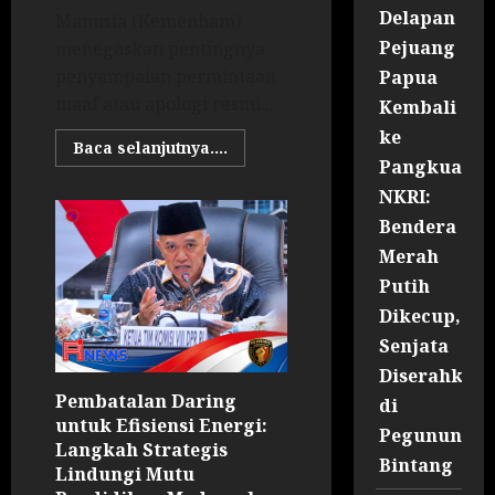
Delapan
Manusia (Kemenham)
Pejuang
menegaskan pentingnya
penyampaian permintaan
Papua
maaf atau apologi resmi...
Kembali
ke
Baca selanjutnya....
Pangkuan
NKRI:
Bendera
Merah
Putih
Dikecup,
Senjata
Diserahkan
Pembatalan Daring
di
untuk Efisiensi Energi:
Pegununga
Langkah Strategis
Bintang
Lindungi Mutu