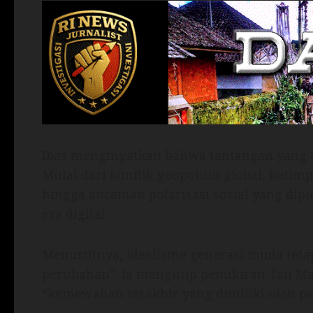
Ibas mengingatkan bahwa tantangan yang d
Mulai dari konflik geopolitik global, keti
hingga ancaman polarisasi sosial yang dipic
era digital.
Menurutnya, idealisme generasi muda teta
perubahan”. Ia mengutip pemikiran Tan Ma
“kemewahan terakhir yang dimiliki oleh p