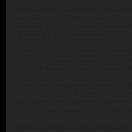
Sementara itu, Riyan dari IMM menyatakan
ruang kebebasan berpendapat dan budaya k
memiliki tanggung jawab moral untuk men
keadilan sosial dan kemanusiaan.
Menanggapi berbagai aspirasi yang muncul,
Suratto menegaskan komitmen untuk men
wilayah Indonesia, khususnya di bidang pen
Senada dengan itu, Kapoksi Komisi X DPR R
Bramantyo Suwondo mengapresiasi kebera
dan gagasan. Mereka memandang generasi 
pembangunan nasional yang berpihak kepa
Diskusi ini menjadi ruang penting bagi g