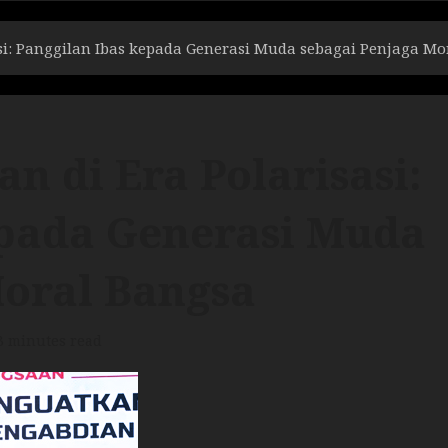
si: Panggilan Ibas kepada Generasi Muda sebagai Penjaga Mo
n di Era Polarisasi:
epada Generasi Muda
Moral Bangsa
3 minutes read