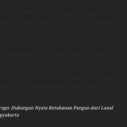
rlibatan mahasiswa dan pemuda dalam setiap
 Nasional 1908, Sumpah Pemuda 1928, hingga
seimbangan dalam bergerak. “Kritis boleh,
ap bijaksana. Idealis wajib, tetapi juga realistis,”
tidak boleh berhenti pada level kritik semata.
kan solusi dan pengabdian nyata bagi
rogo: Dukungan Nyata Ketahanan Pangan dari Lanal
gyakarta