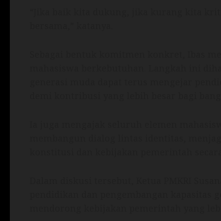
“Jika baik kita dukung, jika kurang kita krit
bersama,” katanya.
Sebagai bentuk komitmen konkret, Ibas m
mahasiswa berkebutuhan. Langkah ini dih
generasi muda dapat terus mengejar pendi
demi kontribusi yang lebih besar bagi bang
Ia juga mengajak seluruh elemen mahasiswa
membangun dialog lintas identitas, menja
konstitusi dan kebijakan pemerintah secara
Dalam diskusi tersebut, Ketua PMKRI Sus
pendidikan dan pengembangan kapasitas ge
mendorong kebijakan pemerintah yang lebi