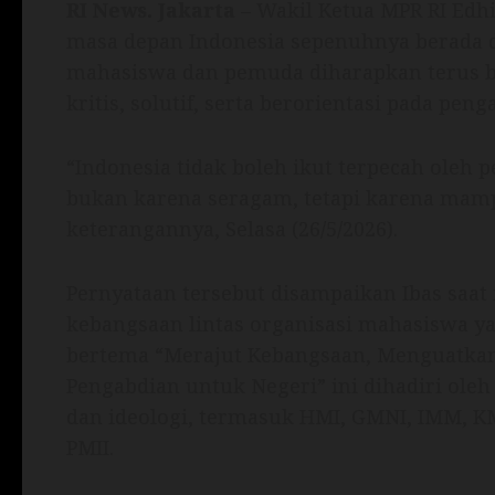
RI News.
Jakarta
– Wakil Ketua MPR RI Edh
masa depan Indonesia sepenuhnya berada di
mahasiswa dan pemuda diharapkan terus b
kritis, solutif, serta berorientasi pada pe
“Indonesia tidak boleh ikut terpecah oleh 
bukan karena seragam, tetapi karena mam
keterangannya, Selasa (26/5/2026).
Pernyataan tersebut disampaikan Ibas sa
kebangsaan lintas organisasi mahasiswa yan
bertema “Merajut Kebangsaan, Menguatkan
Pengabdian untuk Negeri” ini dihadiri ole
dan ideologi, termasuk HMI, GMNI, IMM, 
PMII.