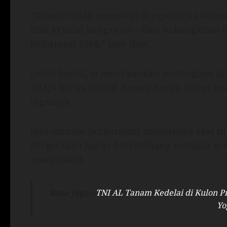
“Sejarah telah mencatat dengan jelas kete
titik krusial bangsa ini—dari Kebangkitan
Reformasi 1998,” ujar Ibas.
Lebih lanjut, ia menekankan pentingnya ke
tetapi harus solutif. Berani harus, tetapi tet
tegasnya.
Ibas menilai pergerakan mahasiswa saat ini 
Pergerakan harus berkembang menjadi gera
masyarakat.
Baca juga :
TNI AL Tanam Kedelai di Kulon P
Yo