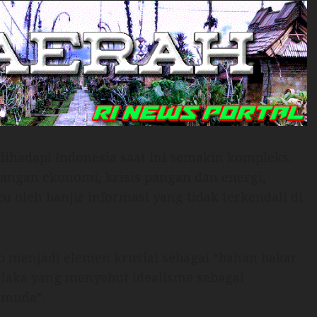
ihadapi Indonesia saat ini semakin kompleks.
mpangan ekonomi, krisis pangan dan energi,
u oleh banjir informasi yang tidak terkendali di
p menjadi elemen krusial sebagai “bahan bakar
laka yang menyebut idealisme sebagai
emuda”.