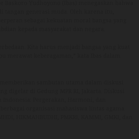
ie Baskoro Yudhoyono (Ibas) menegaskan bahwa
 tangan generasi muda. Oleh karena itu,
erperan sebagai kekuatan moral bangsa yang
ngabdian kepada masyarakat dan negara.
perbedaan. Kita harus menjadi bangsa yang kuat
pu merawat keberagaman,” kata Ibas dalam
at memberikan sambutan utama dalam diskusi
g digelar di Gedung MPR RI, Jakarta. Diskusi
 Indonesia: Pergerakan, Harmoni, dan
h berbagai organisasi mahasiswa lintas agama
KMHDI, HIKMAHBUDHI, PMKRI, KAMMI, GMKI, dan