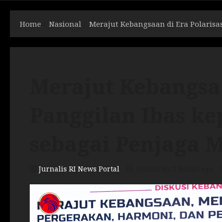
Home
Nasional
Merajut Kebangsaan di Era Polarisa
Merajut Kebangsaa
Panggilan Ibas k
sebagai Penjaga 
Jurnalis RI News Portal
Posted on 2 bulan ago