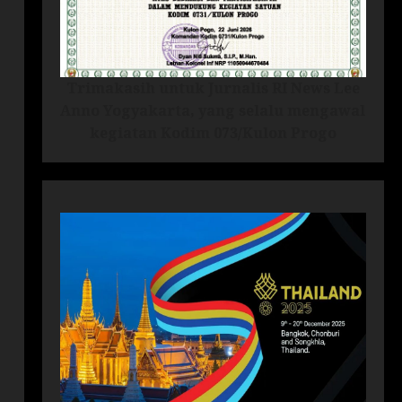
Trimakasih untuk Jurnalis RI News Lee
Anno Yogyakarta, yang selalu mengawal
kegiatan Kodim 073/Kulon Progo