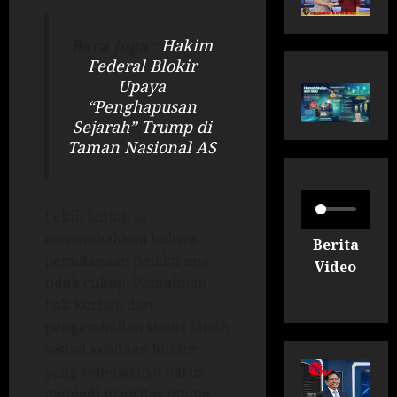
Baca juga :
Hakim
Federal Blokir
Upaya
“Penghapusan
Sejarah” Trump di
Taman Nasional AS
Lebih lanjut, ia
menambahkan bahwa
Berita
pemidanaan pelaku saja
Video
tidak cukup. Pemulihan
hak korban dan
pengembalian status tanah
sesuai keadaan hukum
yang sebenarnya harus
menjadi prioritas utama.