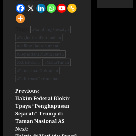
Tags:
#BambangSoesatyo
#DigitalisasiPertanahan
#FollowTheDocument
#KepastianHukumTanah
#KUHPBaru
#MafiaTanah
#PemalsuanDokumen
#ReformasiPertanahan
Previous:
Hakim Federal Blokir
Upaya “Penghapusan
Sejarah” Trump di
Taman Nasional AS
Next: