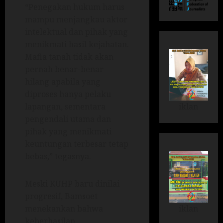
“Penegakan hukum harus
mampu menjangkau aktor
intelektual dan pihak yang
menikmati hasil kejahatan.
Mafia tanah tidak akan
pernah benar-benar
hilang apabila yang
diproses hanya pelaku
iklan
lapangan, sementara
pengendali utama dan
pihak yang menikmati
keuntungan terbesar tetap
bebas,” tegasnya.
Meski KUHP baru dinilai
progresif, Bamsoet
iklan
menekankan bahwa
keberhasilan