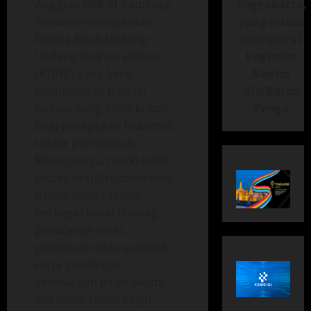
Yogyakarta,
Anggota DPR RI Bambang
yang selalu
Soesatyo menegaskan
mengawal
bahwa Kitab Undang-
kegiatan
Undang Hukum Pidana
Kodim
(KUHP) yang baru
073/Kulon
memberikan fondasi
Progo
hukum yang lebih kokoh
bagi penegakan hukum di
sektor pertanahan.
Menurutnya, meski tidak
secara eksplisit menyebut
istilah “mafia tanah”,
berbagai pasal tentang
pemalsuan surat,
pemalsuan akta autentik,
serta pemberian
keterangan palsu dalam
dokumen resmi dapat