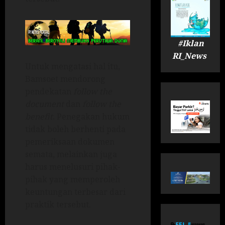
#Iklan
RI_News
Untuk mengatasi hal itu,
Bamsoet mendorong
pendekatan
follow the
document
dan
follow the
benefit
. Penegakan hukum
tidak boleh berhenti pada
pemeriksaan dokumen
semata, melainkan juga
harus menelusuri pihak-
pihak yang memperoleh
keuntungan terbesar dari
praktik tersebut.