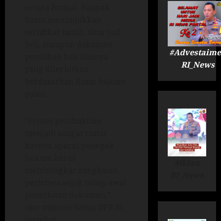
secara formal. Banyak
kasus menunjukkan
sertifikat tanah, akta jual
beli, maupun dokumen
#Advestaime
peralihan hak lainnya
RI_News
yang diterbitkan
berdasarkan dasar hukum
palsu.
“Proses pembuktian
menjadi sangat rumit
karena aparat penegak
hukum harus
#Iklan
membongkar rangkaian
RI_News
peristiwa sejak tahap awal
penerbitan dokumen,”
ujar mantan Ketua DPR RI
tersebut.