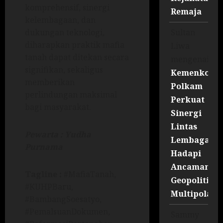
komprehensif, sinergi
Remaja
kelembagaan, dan
Sultan
dukungan teknologi,
diharapkan praktik mafia
Liwa
tanah dapat ditekan secara
mengenai
signifikan, sekaligus
Kemenko
memberikan
Polkam
perlindungan maksimal
Perkuat
bagi masyarakat.
Sinergi
Lintas
Pewarta : Yudha
Lembaga
Purnama
Hadapi
Ancaman
Tagline :
#MafiaTanah,
Geopolitik
#KUHPBaru,
Multipolar
#BambangSoesatyo,
#PemalsuanDokumen,
Sammy