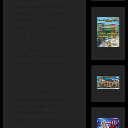
pemberantasan mafia
tanah sangat bergantung
pada sinergi
antarlembaga. Kepolisian,
kejaksaan, pengadilan,
Kementerian Agraria dan
Tata Ruang/Badan
iklan
Pertanahan Nasional
(ATR/BPN), pemerintah
daerah, notaris, Pejabat
Pembuat Akta Tanah
(PPAT), Dinas
Kependudukan dan
Iklan
Catatan Sipil (Dukcapil),
serta berbagai pihak
terkait lainnya harus
bekerja secara terpadu.