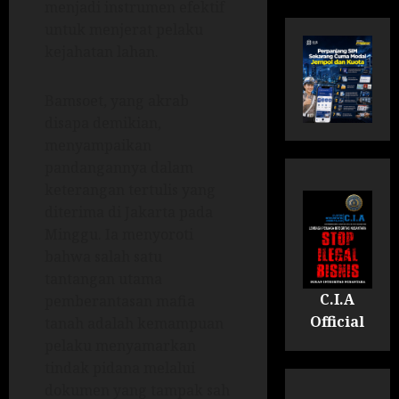
menjadi instrumen efektif
untuk menjerat pelaku
kejahatan lahan.
Bamsoet, yang akrab
disapa demikian,
menyampaikan
pandangannya dalam
keterangan tertulis yang
diterima di Jakarta pada
Minggu. Ia menyoroti
bahwa salah satu
tantangan utama
C.I.A
pemberantasan mafia
Official
tanah adalah kemampuan
pelaku menyamarkan
tindak pidana melalui
dokumen yang tampak sah