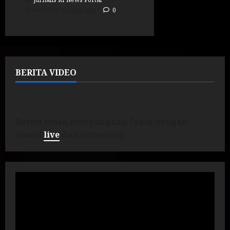
Posted on 1 minggu ago
0
BERITA VIDEO
Berita video mengungkap fakta dengan
visual
live
dan streaming.