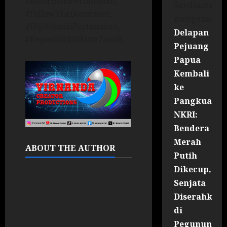
#ReformasiPertanahan,
Sandinata
#FollowTheDocument,
mengenai
#DigitalisasiPertanahan,
Delapan
#KepastianHukumTanah,
Pejuang
Papua
Kembali
ke
Pangkuan
NKRI:
Bendera
Merah
ABOUT THE AUTHOR
Putih
Dikecup,
Senjata
Diserahkan
di
Pegununga