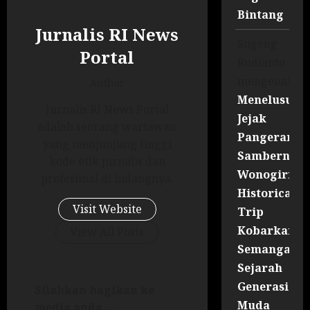
Bintang
Jurnalis RI News
Sugeng
Portal
Rudianto
mengenai
Author
Menelusuri
Jurnalis RI News Portal
Jejak
adalah seorang wartawan
Pangeran
yang menjunjung tinggi
Sambernyaw
kode etik jurnalis dan
Wonogiri
profesiinal di bidangnya.
Historical
Visit Website
Trip
Kobarkan
View All Posts
Semangat
Sejarah
Generasi
Silahkan bagikan ke
Muda
media anda ...