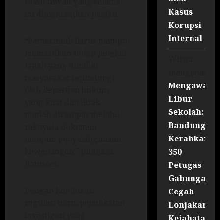
celah rawan yang selama
Kasus
ini dimanfaatkan pelaku.
Korupsi
Internal
“Pemerintah harus mampu
memastikan setiap jengkal
Wisnu
tanah yang dimiliki
mengenai
masyarakat terlindungi
Mengawal
oleh kepastian hukum
Libur
yang kuat dan tidak
Sekolah:
mudah dirampas melalui
Bandung
rekayasa dokumen
Kerahkan
maupun penyalahgunaan
kewenangan,” pungkas
350
Bamsoet.
Petugas
Gabungan
Dengan kombinasi
Cegah
regulasi baru, pendekatan
Lonjakan
investigasi yang
Kejahatan