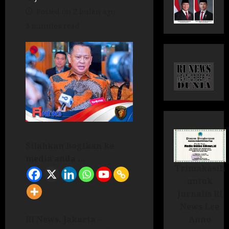
Posted on 2 bulan ago
3 minutes read
Silahkan bagikan ke
media anda ...
Trimakasih
untuk
Jurnalis RI
News Lee
Anno
RI News. Jakarta
–