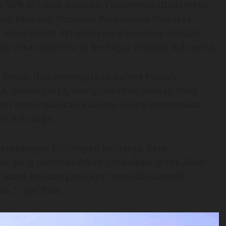
 MPR RI Edhie Baskoro Yudhoyono (Ibas) terus
ram Bantuan Stimulan Perumahan Swadaya
 masyarakat. Program ini dipandang sebagai
an desa sejahtera di berbagai wilayah Indonesia.
a, Senin, Ibas menegaskan bahwa rumah
ga. Menurutnya, menghadirkan hunian yang
lam meningkatkan kualitas hidup masyarakat
an keluarga.
membangun kehidupan keluarga. Saya
t yang membutuhkan perbaikan. Insya Allah
us kami perjuangkan agar semakin banyak
k,” ujar Ibas.