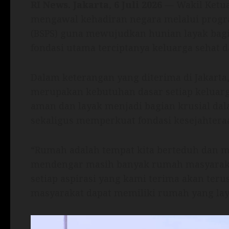
RI News. Jakarta, 6 Juli 2026
— Wakil Ketua
mengawal kehadiran negara melalui prog
(BSPS) guna mewujudkan hunian layak bagi
fondasi utama terciptanya keluarga sehat d
Dalam keterangan yang diterima di Jakart
merupakan kebutuhan dasar setiap keluar
aman dan layak menjadi bagian krusial da
sekaligus memperkuat fondasi kesejahtera
“Rumah adalah tempat kita berteduh dan 
mendengar masih banyak rumah masyaraka
setiap aspirasi yang kami terima akan ter
masyarakat dapat memiliki rumah yang laya