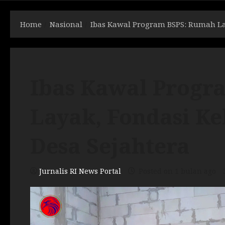
Home
Nasional
Ibas Kawal Program BSPS: Rumah Lay
Ibas Kawal Progr
Layak, Fondasi Ke
Desa Sejahtera
Jurnalis RI News Portal
Posted on 1 bulan ago