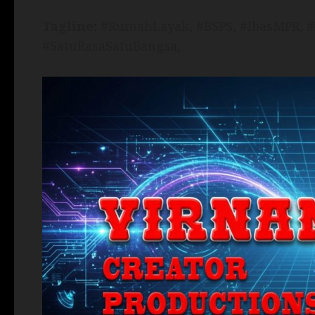
Tagline:
#RumahLayak, #BSPS, #IbasMPR, #
#SatuRasaSatuBangsa,