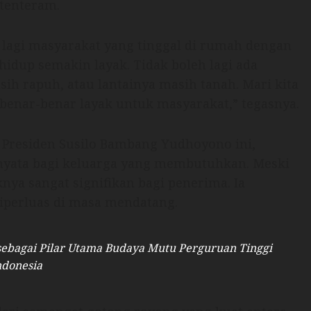
tenteram.
lagi masyarakat yang tinggal di rumah dengan
 hidup semakin layak. Tidak boleh lagi ada
ih rapuh, atau lantainya masih tanah. Mari kita
nar-benar layak untuk masyarakat,” tegasnya.
a Presiden Susilo Bambang Yudhoyono ini,
nyata bagi keluarga yang membutuhkan. Meski
knya sangat signifikan bagi penerima. Ia
iperluas di masa mendatang.
sebagai Pilar Utama Budaya Mutu Perguruan Tinggi
ndonesia