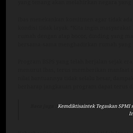
yang tenang akan melahirkan negara yang 
Ibas menekankan komitmen agar tidak ada 
kondisi tidak layak. “Kita ingin masyarakat
rumah dengan atap bocor, dinding yang mas
bersama-sama menghadirkan rumah yang be
Program BSPS yang telah berjalan sejak er
menurut Ibas, terus memberikan manfaat 
nilai bantuannya tidak selalu besar, dampa
berharap jangkauan program dapat terus d
Baca juga :
Kemdiktisaintek Tegaskan SPMI 
I