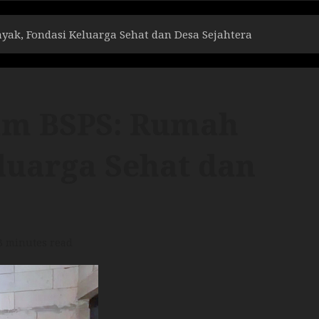
ak, Fondasi Keluarga Sehat dan Desa Sejahtera
am BSPS: Rumah
luarga Sehat dan
3 minutes read