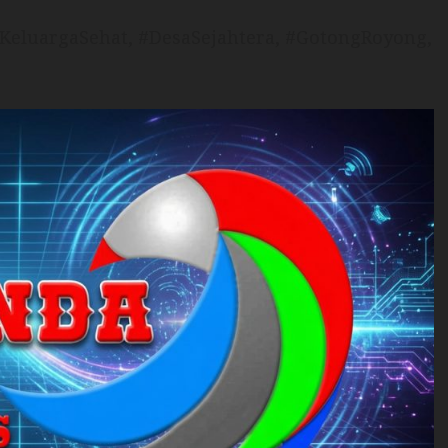
KeluargaSehat, #DesaSejahtera, #GotongRoyong,