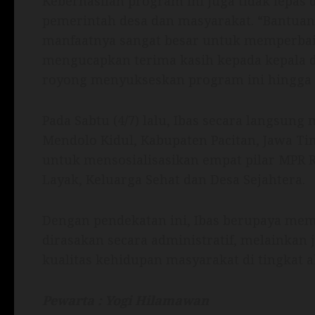
Keberhasilan program ini juga tidak lepas
pemerintah desa dan masyarakat. “Bantuan s
manfaatnya sangat besar untuk memperbaik
mengucapkan terima kasih kepada kepala 
royong menyukseskan program ini hingga t
Pada Sabtu (4/7) lalu, Ibas secara langsun
Mendolo Kidul, Kabupaten Pacitan, Jawa Ti
untuk mensosialisasikan empat pilar MPR 
Layak, Keluarga Sehat dan Desa Sejahtera.
Dengan pendekatan ini, Ibas berupaya mem
dirasakan secara administratif, melainka
kualitas kehidupan masyarakat di tingkat 
Pewarta : Yogi Hilamawan