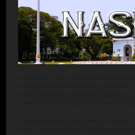
Lebih lanjut, Ibas menjelaskan bahwa pe
memperbaiki fisik bangunan, melainkan j
fondasi kehidupan berbangsa. Program ini,
masyarakat yang tangguh, dan bangsa yan
Ia mengutip petuah Jawa yang mendalam: “
rumah, tenteram dalam hidup dan keluarga