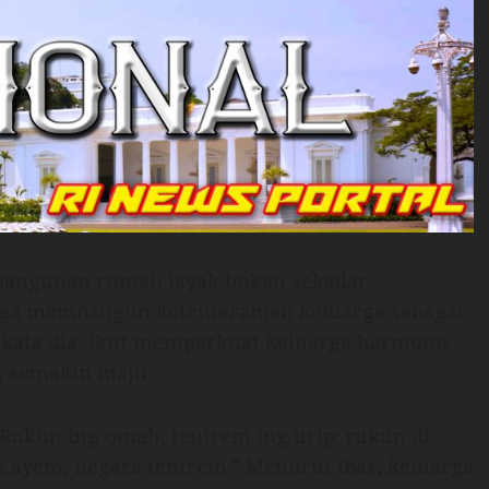
mbangunan rumah layak bukan sekadar
uga membangun ketenteraman keluarga sebagai
 kata dia, ikut memperkuat keluarga harmonis,
g semakin maju.
Rukun ing omah, tentrem ing urip: rukun di
 ayem, negara tentrem.” Menurut Ibas, keluarga