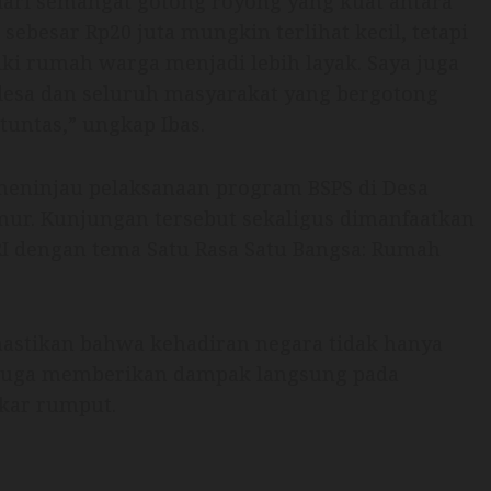
 dari semangat gotong royong yang kuat antara
ebesar Rp20 juta mungkin terlihat kecil, tetapi
i rumah warga menjadi lebih layak. Saya juga
desa dan seluruh masyarakat yang bergotong
untas,” ungkap Ibas.
g meninjau pelaksanaan program BSPS di Desa
mur. Kunjungan tersebut sekaligus dimanfaatkan
RI dengan tema Satu Rasa Satu Bangsa: Rumah
astikan bahwa kehadiran negara tidak hanya
n juga memberikan dampak langsung pada
akar rumput.