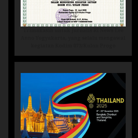
Trimakasih untuk Jurnalis RI News Lee
Anno Yogyakarta, yang selalu mengawal
kegiatan Kodim 073/Kulon Progo