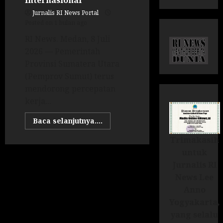
Internasional
Jurnalis RI News Portal
Posted on 1 bulan ago
RI News. Medan, 8 Juli
2026 — Pemerintah
Provinsi Sumatera Utara
(Pemprov Sumut) terus
mendorong percepatan
kerja...
Baca selanjutnya....
Trimakasih
untuk
Jurnalis RI
News Lee
Anno
Yogyakarta,
yang selalu