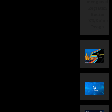
mengawal
kegiatan
Kodim
073/Kulon
Progo