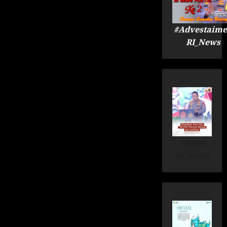
#Advestaime
RI_News
#Iklan
RI_News