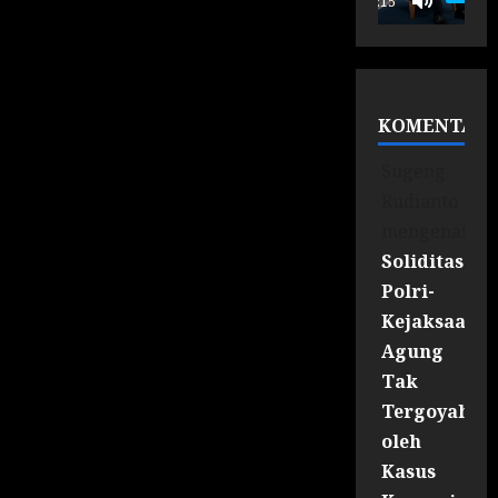
00:15
KOMENTAR
Sugeng
Rudianto
mengenai
Soliditas
Polri-
Kejaksaan
Agung
Tak
Tergoyahka
oleh
Kasus