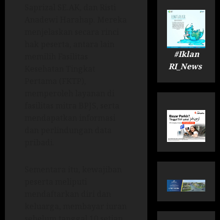
Saprizal SE.AK, dan Risti
Anadewi Harahap. Mereka
menjelaskan secara rinci
hak peserta, antara lain
#Iklan
memilih Fasilitas
RI_News
Kesehatan Tingkat
Pertama (FKTP),
memperoleh layanan di
fasilitas mitra BPJS, serta
mendapatkan informasi
dan perlindungan data
pribadi.
Sementara itu, kewajiban
peserta meliputi
mendaftarkan diri dan
keluarga, membayar iuran
sebelum tanggal 10 setiap