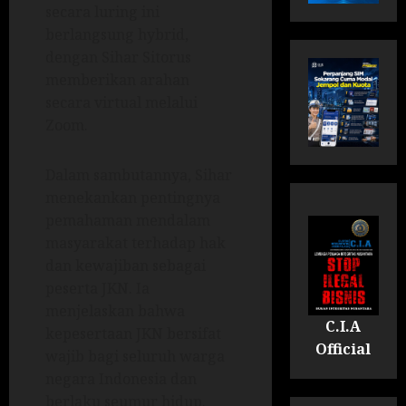
secara luring ini
berlangsung hybrid,
dengan Sihar Sitorus
memberikan arahan
secara virtual melalui
Zoom.
Dalam sambutannya, Sihar
menekankan pentingnya
pemahaman mendalam
masyarakat terhadap hak
dan kewajiban sebagai
peserta JKN. Ia
menjelaskan bahwa
C.I.A
kepesertaan JKN bersifat
Official
wajib bagi seluruh warga
negara Indonesia dan
berlaku seumur hidup.