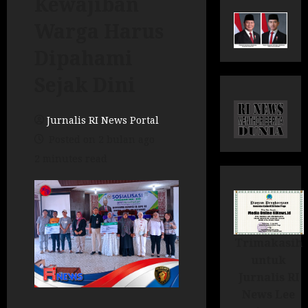
Kewajiban
Warga Harus
Dipahami
Sejak Dini
Jurnalis RI News Portal
Posted on 2 bulan ago
2 minutes read
Trimakasih
untuk
Jurnalis RI
News Lee