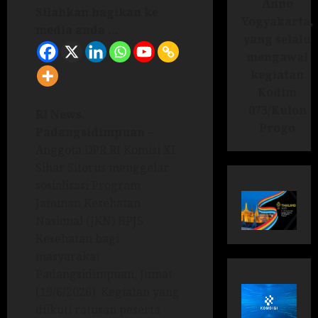
Anno
Silahkan bagikan ke
Yogyakarta,
media anda ...
yang selalu
mengawal
kegiatan
Kodim
073/Kulon
RI News.
Progo
Padangsidimpuan
–
Anggota DPR RI Komisi XI
Sihar Sitorus menggelar
sosialisasi Program
Jaminan Kesehatan
Nasional (JKN) BPJS
Kesehatan bagi
masyarakat
Padangsidimpuan, Jumat
(19/6/2026). Kegiatan yang
diikuti ratusan peserta