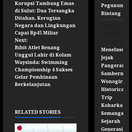
Korupsi Tambang Emas
Pegununga
di Sulut: Dua Tersangka
Bintang
Ditahan, Kerugian
Negara dan Lingkungan
Sugeng
Capai Rp45 Miliar
Rudianto
Next:
mengenai
Bibit Atlet Renang
Menelusuri
Unggul Lahir di Kolam
Jejak
Waysinda: Swimming
Pangeran
Championship 4 Sukses
Sambernyaw
Gelar Pembinaan
Wonogiri
Berkelanjutan
Historical
Trip
Kobarkan
RELATED STORIES
Semangat
Sejarah
Generasi