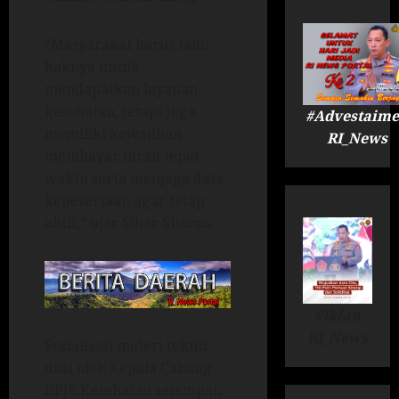
“Masyarakat harus tahu
haknya untuk
mendapatkan layanan
kesehatan, tetapi juga
#Advestaime
memiliki kewajiban
RI_News
membayar iuran tepat
waktu serta menjaga data
kepesertaan agar tetap
aktif,” ujar Sihar Sitorus.
#Iklan
RI_News
Sosialisasi materi teknis
diisi oleh Kepala Cabang
BPJS Kesehatan setempat,