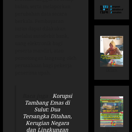
bulan, serta melaporkan
perubahan data secara
berkala. Pembayaran
iuran dapat dilakukan
melalui autodebit bank,
uang elektronik bagi
peserta mandiri, atau
pemotongan langsung oleh
perusahaan bagi pekerja
iklan
penerima upah.
Baca juga :
Korupsi
Tambang Emas di
Sulut: Dua
Tersangka Ditahan,
Kerugian Negara
dan Lingkungan
iklan