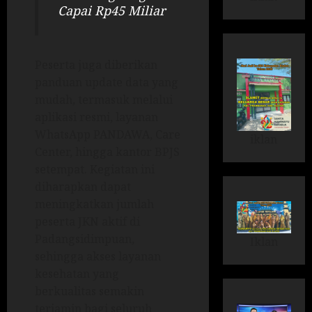
Capai Rp45 Miliar
Peserta juga diberikan
panduan update data yang
mudah, termasuk melalui
aplikasi resmi, layanan
WhatsApp PANDAWA, Care
iklan
Center, hingga kantor BPJS
setempat. Kegiatan ini
diharapkan dapat
meningkatkan jumlah
peserta JKN aktif di
Padangsidimpuan,
Iklan
sehingga akses layanan
kesehatan yang
berkualitas semakin
terjamin bagi seluruh