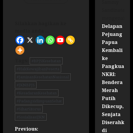
Sammy
Sandinata
mengenai
Silahkan bagikan ke
Delapan
media anda ...
Pejuang
Papua
Kembali
ke
Tags:
#BPJSKesehatan
Pangkuan
#HakKewajibanPeserta
NKRI:
#JaminanKesehatanNasional
Bendera
#JKNBPJS
Merah
#KesadaranKesehatan
Putih
#PadangsidimpuanSehat
Dikecup,
#SiharSitorus
Senjata
#SosialisasiJKN
Diserahkan
Previous:
di