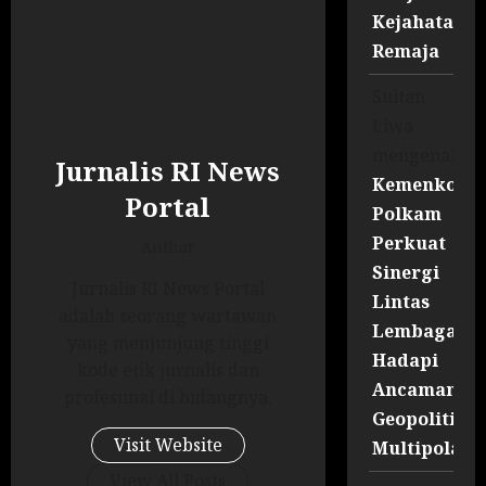
Kejahatan
Remaja
Sultan
Liwa
mengenai
Jurnalis RI News
Kemenko
Portal
Polkam
Perkuat
Author
Sinergi
Jurnalis RI News Portal
Lintas
adalah seorang wartawan
Lembaga
yang menjunjung tinggi
Hadapi
kode etik jurnalis dan
Ancaman
profesiinal di bidangnya.
Geopolitik
Visit Website
Multipolar
View All Posts