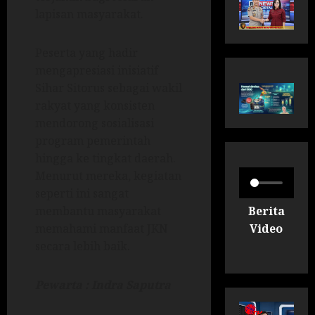
lapisan masyarakat.
Peserta yang hadir
mengapresiasi inisiatif
Sihar Sitorus sebagai wakil
rakyat yang konsisten
mendorong sosialisasi
program pemerintah
hingga ke tingkat daerah.
Menurut mereka, kegiatan
seperti ini sangat
Berita
membantu masyarakat
Video
memahami manfaat JKN
secara lebih baik.
Pewarta : Indra Saputra