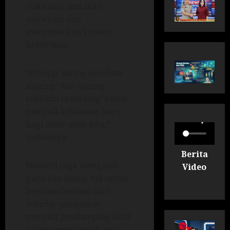
etika dari tindakan
merekam dan
menyebarkan konten
kekerasan.
“Prinsip ‘saring sebelum
sharing’ dan ‘caring
sebelum recording’ harus
menjadi kebiasaan baru
bagi anak-anak kita,”
imbuhnya.
Berita
Menteri juga mengajak
Video
guru dan orang tua untuk
bertransformasi dari
sekadar pengawas
menjadi pendamping aktif
dalam membentuk pola