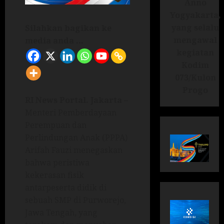
Anno
Yogyakarta,
yang selalu
Silahkan bagikan ke
mengawal
media anda ...
kegiatan
Kodim
073/Kulon
Progo
RI News Portal. Jakarta
–
Menteri Pemberdayaan
Perempuan dan
Perlindungan Anak (PPPA)
Arifah Fauzi menegaskan
bahwa peristiwa
kekerasan fisik
antarpeserta didik di
sebuah SMP di Purworejo,
Jawa Tengah, yang