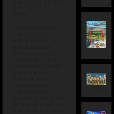
benar-benar menghapus
jejak,” tegas Menteri
Arifah.
Ia menekankan bahwa
pencegahan kekerasan
anak di era digital tidak
lagi cukup dengan
iklan
penguatan pengawasan
fisik di sekolah, melainkan
harus diimbangi dengan
pendidikan yang
mengajarkan tiga
kompetensi utama:
Iklan
pengelolaan emosi,
pemahaman batas privasi
orang lain, dan kesadaran
konsekuensi hukum serta