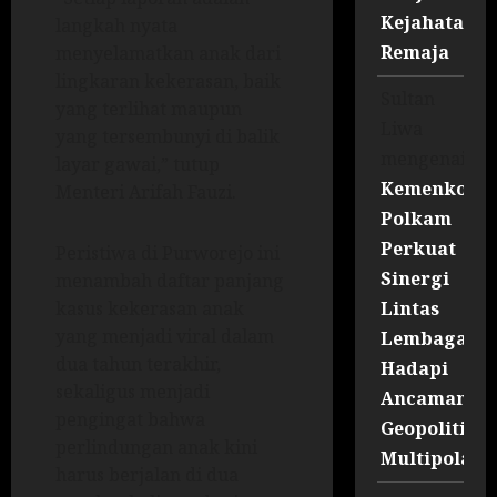
Kejahatan
langkah nyata
Remaja
menyelamatkan anak dari
lingkaran kekerasan, baik
Sultan
yang terlihat maupun
Liwa
yang tersembunyi di balik
mengenai
layar gawai,” tutup
Kemenko
Menteri Arifah Fauzi.
Polkam
Perkuat
Peristiwa di Purworejo ini
Sinergi
menambah daftar panjang
Lintas
kasus kekerasan anak
yang menjadi viral dalam
Lembaga
dua tahun terakhir,
Hadapi
sekaligus menjadi
Ancaman
pengingat bahwa
Geopolitik
perlindungan anak kini
Multipolar
harus berjalan di dua