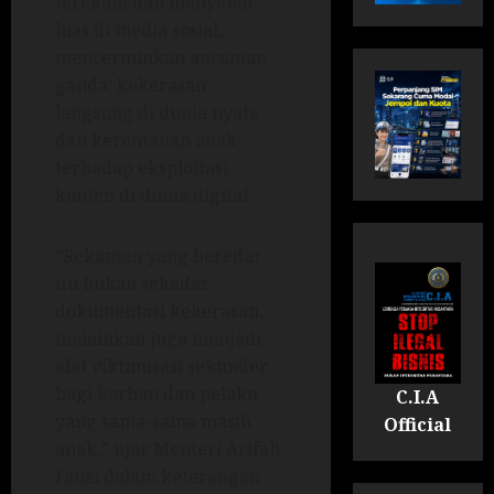
terekam dan menyebar
luas di media sosial,
mencerminkan ancaman
ganda: kekerasan
langsung di dunia nyata
dan kerentanan anak
terhadap eksploitasi
konten di dunia digital.
“Rekaman yang beredar
itu bukan sekadar
dokumentasi kekerasan,
melainkan juga menjadi
alat viktimisasi sekunder
bagi korban dan pelaku
C.I.A
yang sama-sama masih
Official
anak,” ujar Menteri Arifah
Fauzi dalam keterangan