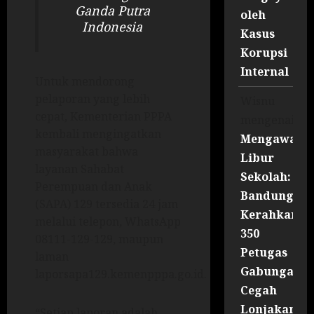
Ganda Putra
oleh
Indonesia
Kasus
Korupsi
Internal
Untuk mendorong
pelaporan yang lebih
Wisnu
cepat, Kementerian PPPA
mengenai
kembali mengingatkan
Mengawal
masyarakat bahwa
Libur
layanan Sahabat
Sekolah:
Perempuan dan Anak
Bandung
(SAPA) 129 tersedia 24 jam
Kerahkan
melalui telepon, WhatsApp
350
08111-129-129, maupun
Petugas
laman
Gabungan
laporsapa129.kemenpppa.go.id.
Cegah
Lonjakan
“Setiap laporan adalah