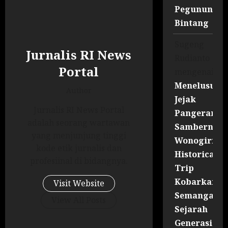
Pegununga
Bintang
Sugeng
Jurnalis RI News
Rudianto
Portal
mengenai
Menelusuri
Author
Jejak
Jurnalis RI News Portal
Pangeran
adalah seorang wartawan
Sambernyaw
yang menjunjung tinggi
Wonogiri
kode etik jurnalis dan
Historical
profesiinal di bidangnya.
Trip
Kobarkan
Visit Website
Semangat
View All Posts
Sejarah
Generasi