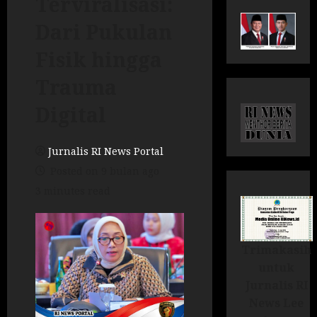
Terviralisasi:
Dari Pukulan
Fisik hingga
Trauma
Digital
Jurnalis RI News Portal
Posted on 9 bulan ago
3 minutes read
Trimakasih
untuk
Jurnalis RI
News Lee