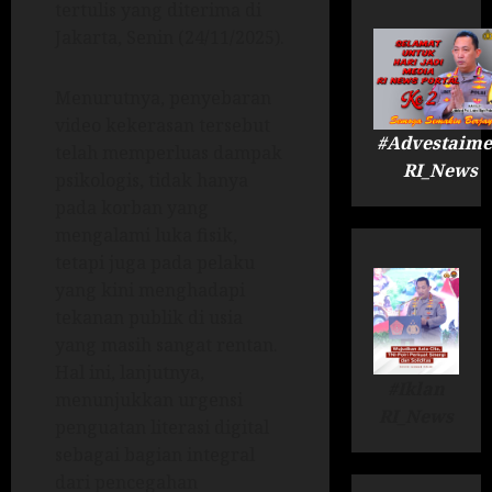
tertulis yang diterima di
Jakarta, Senin (24/11/2025).
Menurutnya, penyebaran
video kekerasan tersebut
#Advestaime
telah memperluas dampak
RI_News
psikologis, tidak hanya
pada korban yang
mengalami luka fisik,
tetapi juga pada pelaku
yang kini menghadapi
tekanan publik di usia
yang masih sangat rentan.
Hal ini, lanjutnya,
#Iklan
menunjukkan urgensi
RI_News
penguatan literasi digital
sebagai bagian integral
dari pencegahan