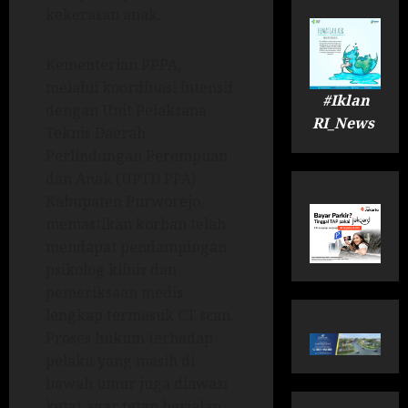
kekerasan anak.
Kementerian PPPA,
melalui koordinasi intensif
#Iklan
dengan Unit Pelaksana
RI_News
Teknis Daerah
Perlindungan Perempuan
dan Anak (UPTD PPA)
Kabupaten Purworejo,
memastikan korban telah
mendapat pendampingan
psikolog klinis dan
pemeriksaan medis
lengkap termasuk CT scan.
Proses hukum terhadap
pelaku yang masih di
bawah umur juga diawasi
ketat agar tetap berjalan