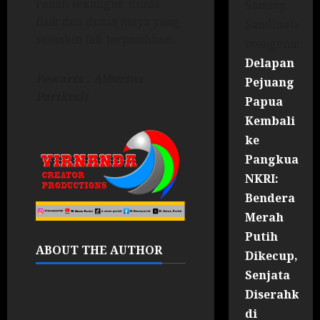
ranah sekaligus: dunia
Sammy
fisik dan dunia maya yang
Sandinata
semakin tak terpisahkan.
mengenai
Delapan
Pewarta : Albertus
Pejuang
Parikesit
Papua
Kembali
ke
Pangkuan
NKRI:
Bendera
Merah
Putih
ABOUT THE AUTHOR
Dikecup,
Senjata
Diserahkan
di