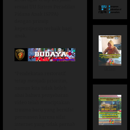
sesuai UU Sistem Peradilan
Pidana Anak (SPPA)
dengan prinsip
kepentingan terbaik bagi
anak.
iklan
“Pendekatan restoratif
tetap menjadi prioritas,
namun kita tidak boleh
abai bahwa penyebaran
video telah menciptakan
trauma baru yang bersifat
permanen karena sifat
internet yang tidak pernah
iklan