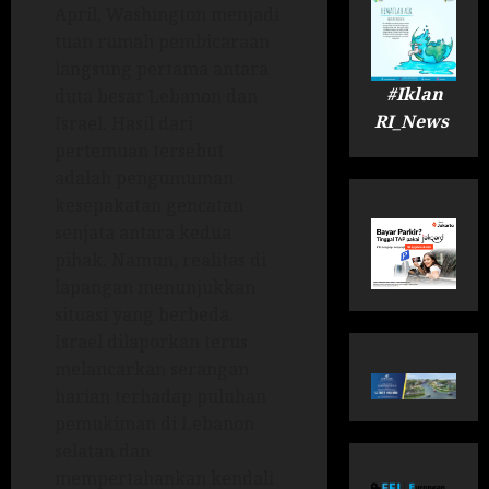
April, Washington menjadi
tuan rumah pembicaraan
langsung pertama antara
#Iklan
duta besar Lebanon dan
RI_News
Israel. Hasil dari
pertemuan tersebut
adalah pengumuman
kesepakatan gencatan
senjata antara kedua
pihak. Namun, realitas di
lapangan menunjukkan
situasi yang berbeda.
Israel dilaporkan terus
melancarkan serangan
harian terhadap puluhan
pemukiman di Lebanon
selatan dan
mempertahankan kendali