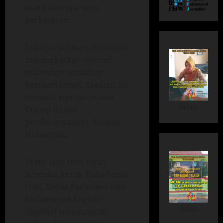
atas beberapa area
perbatasan.
Sebagai balasan, Hizbullah
meningkatkan operasi
militernya terhadap
pasukan Israel. Eskalasi ini
menjadi sorotan utama
iklan
Trump dalam
pembicaraannya dengan
Netanyahu.
Di sisi lain, Iran turut
bereaksi keras. Pada Senin
(1/6), Ketua Parlemen Iran
Mohammad Bagher
iklan
Ghalibaf menyatakan