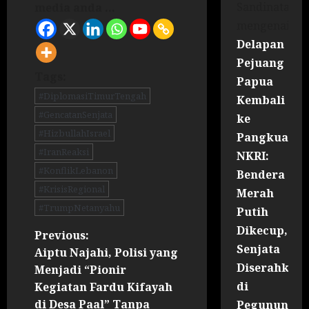
Sandinata
media anda ...
mengenai
Delapan
Pejuang
Tags:
Papua
#DiplomasiTimurTengah
Kembali
#GencatanSenjata
ke
#HizbullahIsrael
Pangkuan
#IranReaksi
NKRI:
#KonflikLebanon
Bendera
#KrisisRegional
Merah
#TrumpNetanyahu
Putih
Dikecup,
Previous:
Senjata
Aiptu Najahi, Polisi yang
Diserahkan
Menjadi “Pionir
di
Kegiatan Fardu Kifayah
di Desa Paal” Tanpa
Pegununga