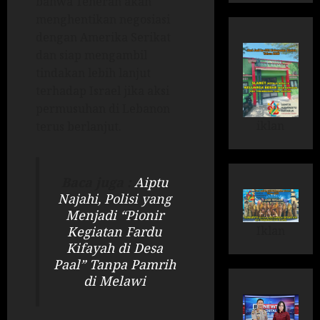
bahwa Teheran akan
menghentikan negosiasi
dengan Amerika Serikat
dan siap mengambil
tindakan lebih lanjut
terhadap Israel jika aksi
permusuhan di Lebanon
iklan
terus berlanjut.
Baca juga :
Aiptu
Najahi, Polisi yang
Menjadi “Pionir
Iklan
Kegiatan Fardu
Kifayah di Desa
Paal” Tanpa Pamrih
di Melawi