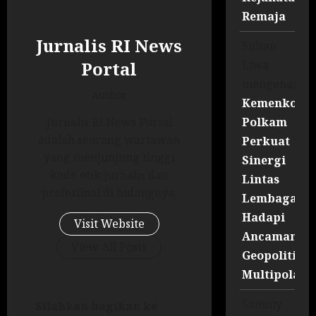
Remaja
Jurnalis RI News
Sultan
Liwa
Portal
mengenai
Author
Kemenko
Polkam
Jurnalis RI News Portal
adalah seorang wartawan
Perkuat
yang menjunjung tinggi
Sinergi
kode etik jurnalis dan
Lintas
profesiinal di bidangnya.
Lembaga
Hadapi
Visit Website
Ancaman
View All Posts
Geopolitik
Multipolar
Sammy
Silahkan bagikan ke