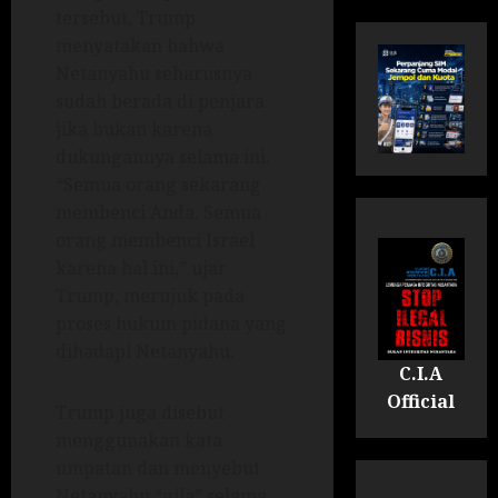
tersebut, Trump
menyatakan bahwa
Netanyahu seharusnya
sudah berada di penjara
jika bukan karena
dukungannya selama ini.
“Semua orang sekarang
membenci Anda. Semua
orang membenci Israel
karena hal ini,” ujar
Trump, merujuk pada
proses hukum pidana yang
dihadapi Netanyahu.
C.I.A
Official
Trump juga disebut
menggunakan kata
umpatan dan menyebut
Netanyahu “gila” selama