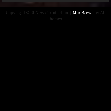
Copyright © RI News Production
|
MoreNews
by AF
themes.