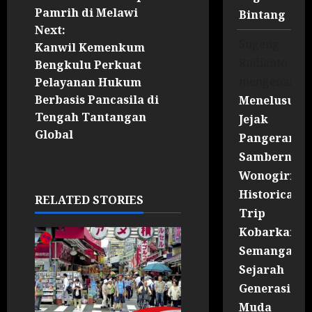
Pamrih di Melawi
Bintang
Next:
Sugeng
Kanwil Kemenkum
Rudianto
Bengkulu Perkuat
mengenai
Pelayanan Hukum
Berbasis Pancasila di
Menelusuri
Tengah Tantangan
Jejak
Global
Pangeran
Sambernyaw
Wonogiri
Historical
RELATED STORIES
Trip
Kobarkan
Semangat
Sejarah
Generasi
Muda