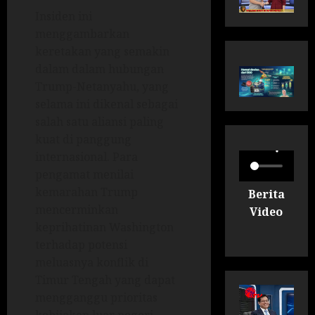
Insiden ini
menggambarkan
keretakan yang semakin
dalam dalam hubungan
Trump-Netanyahu, yang
selama ini dikenal sebagai
salah satu aliansi paling
kuat di panggung
internasional. Para
pengamat menilai
kemarahan Trump
Berita
mencerminkan
Video
keprihatinan Washington
terhadap potensi
meluasnya konflik di
Timur Tengah yang dapat
mengganggu prioritas