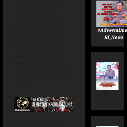
pembicaraan yang
berlangsung panas
tersebut. Kemarahan
Trump didorong oleh
#Advestaime
penilaiannya bahwa
RI_News
respons militer Israel
terhadap serangan
kelompok Hizbullah di
Lebanon dinilai tidak
proporsional dan berisiko
memperburuk stabilitas
regional.
#Iklan
RI_News
Sebelumnya, pada 16