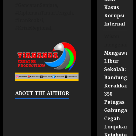
#GencatanSenjata,
Kasus
#DiplomasiTimurTengah,
Korupsi
#IranReaksi,
Internal
#KrisisRegional,
Wisnu
mengenai
Mengawal
Libur
Sekolah:
Bandung
Kerahkan
ABOUT THE AUTHOR
350
Petugas
Gabungan
Cegah
Lonjakan
Kejahatan