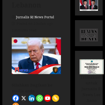
Lebanon
Jurnalis RI News Portal
Posted on 2 bulan ago
2 minutes read
Trimakasih
untuk
Silahkan bagikan ke
Jurnalis RI
media anda ...
News Lee
Anno