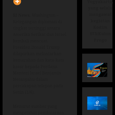
Yogyakarta,
yang selalu
mengawal
RI News.
Washington –
kegiatan
Ketegangan diplomasi di
Kodim
tingkat tertinggi antara
073/Kulon
Amerika Serikat dan Israel
Progo
kembali mencuat.
Presiden Donald Trump
dilaporkan melontarkan
kemarahan dan kata-kata
kasar kepada Perdana
Menteri Israel Benjamin
Netanyahu dalam
percakapan telepon pada
Senin (1/6).
Menurut sumber yang
mengetahui pembicaraan