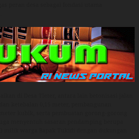
as peran desa sebagai fondasi utama
.
aikan di Desa Tleter, antara lain betonisasi jalan
 dan ketebalan 0,15 meter, pembangunan
 meter kubik, serta pembuatan gorong-gorong
i juga menyentuh sasaran pendamping berupa
H) milik warga Bapak Tukidi dengan dukungan