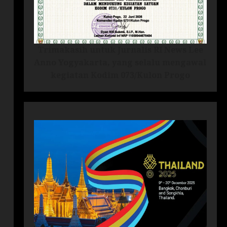
Trimakasih untuk Jurnalis RI News Lee
Anno Yogyakarta, yang selalu mengawal
kegiatan Kodim 073/Kulon Progo