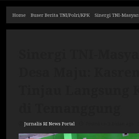
Home
Buser Berita TNI/Polri/KPK
Sinergi TNI-Masya
Sinergi TNI-Masy
Desa Maju: Kasre
Tinjau Langsung 
di Temanggung
Jurnalis RI News Portal
Posted on 3 bulan ago