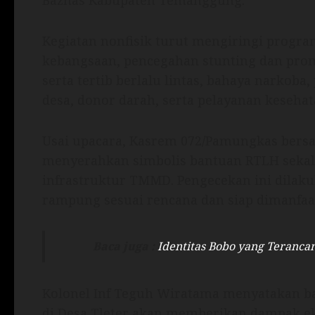
Baznas Kabupaten Temanggung.
Kegiatan nonfisik turut mengiringi progr
kebangsaan, pencegahan stunting dan pro
serta tertib berlalu lintas, bahaya narkoba
desa, donor darah, serta pelayanan keseha
Usai upacara, Kasrem 072/Pamungkas ber
menyerahkan simbolis bantuan RTLH seka
infrastruktur TMMD. Pengecekan ini dilaku
rampung sesuai rencana dan siap dimanfaa
Baca juga :
Identitas Bobo yang Teranca
Kolonel Inf Teguh Wiratama menyatakan b
di Desa Tleter akan memberikan dampak ek