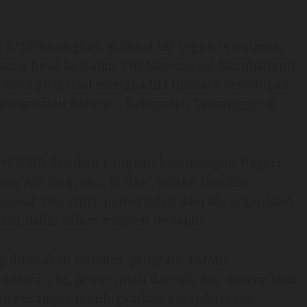
072/Pamungkas, Kolonel Inf Teguh Wiratama,
ngsung hasil kegiatan TNI Manunggal Membangun
Tahun 2026 usai menghadiri Upacara Penutupan
, Kecamatan Kaloran, Kabupaten Temanggung,
a “TMMD Satukan Langkah Membangun Negeri
awan Adi Nugroho, M.Han., selaku Dandim
unsur TNI, Polri, pemerintah daerah, organisasi
urut hadir dalam momen tersebut.
ng dibacakan Dandim, program TMMD
 antara TNI, pemerintah daerah, dan masyarakat
 sekaligus meningkatkan kesejahteraan