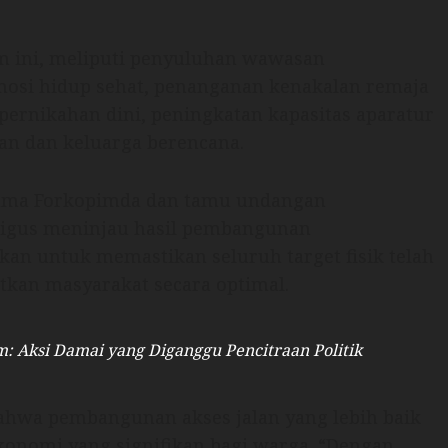
am ini, meliputi penyuluhan wawasan
mosi hidup sehat, penanganan kenakalan remaja
, pernikahan dini, peningkatan kapasitas aparatur
tan dan keluarga berencana.
sama Forkopimda dan tamu undangan
ligus meninjau hasil pembangunan
kan untuk memastikan seluruh target fisik telah
tkan masyarakat secara optimal.
m: Aksi Damai yang Diganggu Pencitraan Politik
ahwa pembangunan akses jalan yang lebih baik
onomi yang signifikan bagi warga. “Dengan