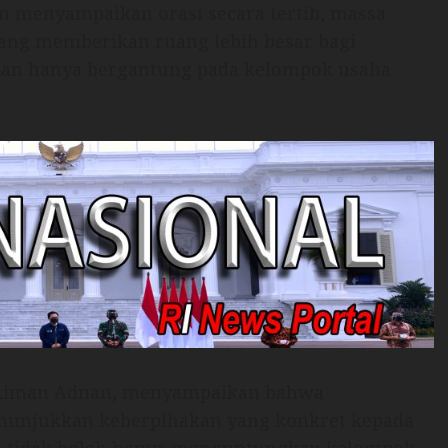
menyampaikan orasi secara tertib, massa
ng memberikan ruang lebih besar bagi
an hanya bergantung pada kelompok usaha
, Aiman Adnan, menyampaikan bahwa
unjukkan keberpihakan yang konkret kepada