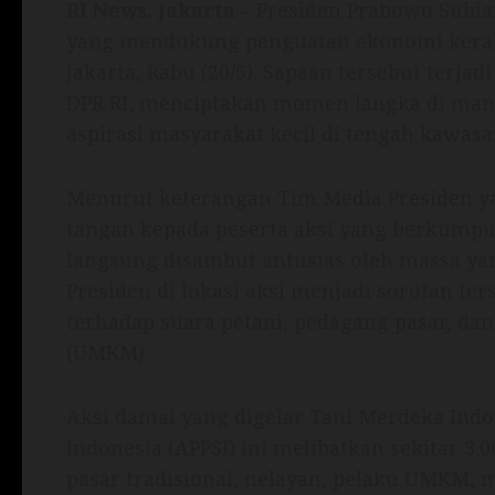
RI News.
Jakarta
– Presiden Prabowo Subia
yang mendukung penguatan ekonomi keraky
Jakarta, Rabu (20/5). Sapaan tersebut terja
DPR RI, menciptakan momen langka di man
aspirasi masyarakat kecil di tengah kawas
Menurut keterangan Tim Media Presiden y
tangan kepada peserta aksi yang berkumpu
langsung disambut antusias oleh massa yan
Presiden di lokasi aksi menjadi sorotan t
terhadap suara petani, pedagang pasar, da
(UMKM).
Aksi damai yang digelar Tani Merdeka Indo
Indonesia (APPSI) ini melibatkan sekitar 3.
pasar tradisional, nelayan, pelaku UMKM, 