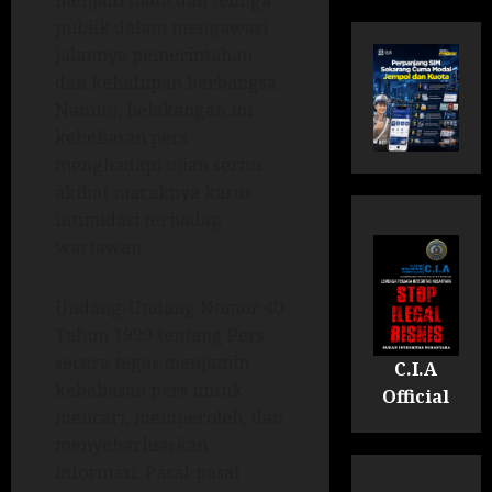
menjadi mata dan telinga
publik dalam mengawasi
jalannya pemerintahan
dan kehidupan berbangsa.
Namun, belakangan ini
kebebasan pers
menghadapi ujian serius
akibat maraknya kasus
intimidasi terhadap
wartawan.
Undang-Undang Nomor 40
Tahun 1999 tentang Pers
secara tegas menjamin
C.I.A
kebebasan pers untuk
Official
mencari, memperoleh, dan
menyebarluaskan
informasi. Pasal-pasal