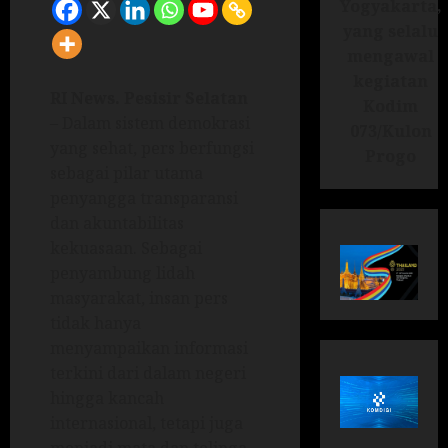
Yogyakarta,
yang selalu
mengawal
kegiatan
RI News. Pesisir Selatan
Kodim
– Dalam sistem demokrasi
073/Kulon
yang sehat, pers berfungsi
Progo
sebagai pilar utama
penyangga transparansi
dan akuntabilitas
kekuasaan. Sebagai
penyambung lidah
masyarakat, insan pers
tidak hanya
menyampaikan informasi
terkini dari dalam negeri
hingga kancah
internasional, tetapi juga