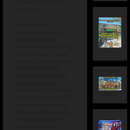
mendapatkan informasi
yang benar.
Kebebasan pers
merupakan salah satu
fondasi demokrasi
modern. Tanpa pers yang
iklan
merdeka, kontrol sosial
terhadap kekuasaan akan
melemah, dan ruang
publik untuk berdialog
secara sehat akan
menyempit. Oleh karena
Iklan
itu, seluruh elemen bangsa
—pemerintah, penegak
hukum, masyarakat sipil,
dan kalangan swasta—
diharapkan dapat