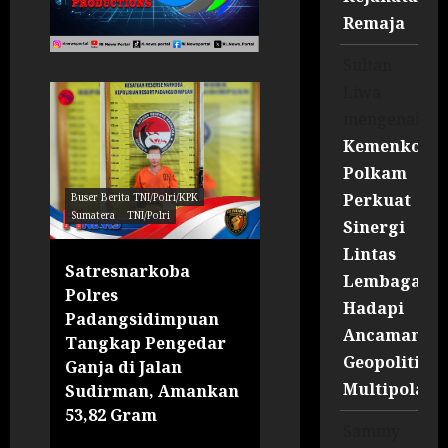
Remaja
Sultan
Liwa
mengenai
Kemenko
Polkam
Perkuat
Buser Berita TNI/Polri/KPK
Sumatera
TNI/Polri
Regional
Sumatera
Sinergi
Lintas
Satresnarkoba
67 Siswa
Lembaga
n
Polres
Padangsidimpua
Hadapi
Padangsidimpuan
Terima Bantuan PI
Ancaman
ih
Tangkap Pengedar
Warga Juga
Geopolitik
Ganja di Jalan
Sampaikan Aspira
Multipolar
Sudirman, Amankan
Jalan Lingkar
53,82 Gram
Jurnalis RI News Portal
Sammy
07/08/2026
0
Jurnalis RI News Portal