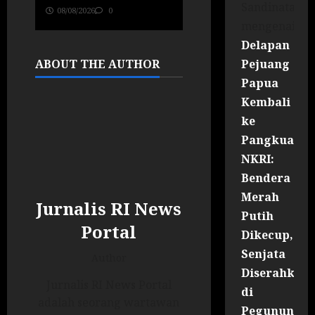
Sandinata
08/08/2026
0
mengenai
Delapan
Pejuang
ABOUT THE AUTHOR
Papua
Kembali
ke
Pangkuan
NKRI:
Bendera
Merah
Jurnalis RI News
Putih
Portal
Dikecup,
Senjata
Author
Diserahkan
Jurnalis RI News Portal
di
adalah seorang wartawan
Pegununga