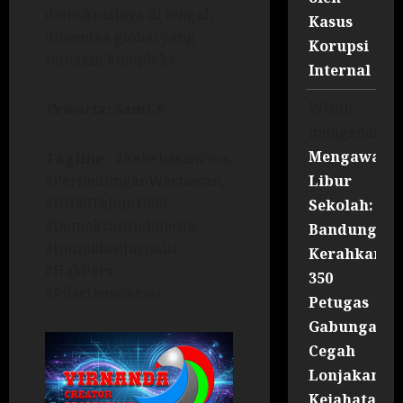
demokrasinya di tengah
Kasus
dinamika global yang
Korupsi
semakin kompleks.
Internal
Wisnu
Pewarta: Sami.S
mengenai
Mengawal
Tagline :
#KebebasanPers,
Libur
#PerlindunganWartawan,
#UU40Tahun1999,
Sekolah:
#DemokrasiIndonesia,
Bandung
#IntimidasiJurnalis,
Kerahkan
#HakPers,
350
#PilarDemokrasi,
Petugas
Gabungan
Cegah
Lonjakan
Kejahatan