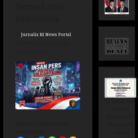
Demokrasi
Indonesia
Jurnalis RI News Portal
Posted on 2 bulan ago
2 minutes read
Trimakasih
untuk
Jurnalis RI
Silahkan bagikan ke
News Lee
media anda ...
Anno