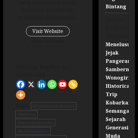
yang menjunjung tinggi
Bintang
kode etik jurnalis dan
profesiinal di bidangnya.
Sugeng
Rudianto
Visit Website
mengenai
View All Posts
Menelusuri
Jejak
Pangeran
Silahkan bagikan ke
Sambernyaw
media anda ...
Wonogiri
Historical
Trip
Kobarkan
Tags:
#DemokrasiIndonesia
Semangat
#HakPers
Sejarah
#IntimidasiJurnalis
Generasi
#KebebasanPers
Muda