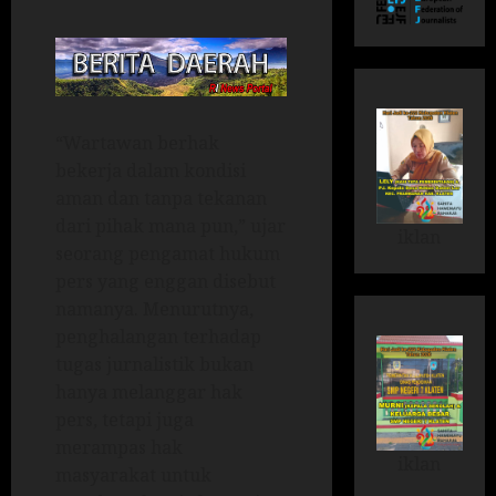
“Wartawan berhak
bekerja dalam kondisi
aman dan tanpa tekanan
dari pihak mana pun,” ujar
iklan
seorang pengamat hukum
pers yang enggan disebut
namanya. Menurutnya,
penghalangan terhadap
tugas jurnalistik bukan
hanya melanggar hak
pers, tetapi juga
merampas hak
iklan
masyarakat untuk