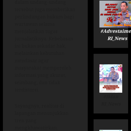
dalam undang-undang
tersebut juga memberikan
perlindungan hukum bagi
wartawan selama
#Advestaime
menjalankan tugas
RI_News
jurnalistiknya. Kebebasan
ini bukan sekadar hak,
melainkan kebutuhan
mendasar agar
masyarakat memperoleh
informasi yang akurat,
seimbang, dan tidak
terdistorsi.
#Iklan
RI_News
Sayangnya, realitas di
lapangan menunjukkan
tren yang
mengkhawatirkan.