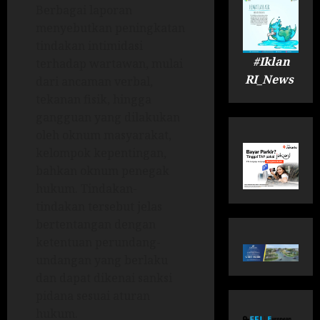
Berbagai laporan
menyebutkan peningkatan
tindakan intimidasi
#Iklan
terhadap wartawan, mulai
RI_News
dari ancaman verbal,
tekanan fisik, hingga
gangguan yang dilakukan
oleh oknum masyarakat,
kelompok kepentingan,
bahkan oknum penegak
hukum. Tindakan-
tindakan tersebut jelas
bertentangan dengan
ketentuan perundang-
undangan yang berlaku
dan dapat dikenai sanksi
pidana sesuai aturan
hukum.