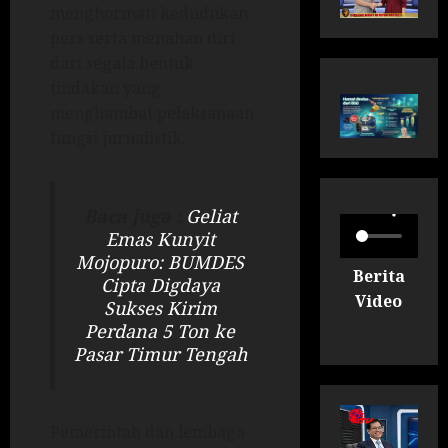
menghormati kedudukan
pers serta menahan diri
dari segala bentuk
tindakan yang
menghambat pelaksanaan
fungsi jurnalistik.
Baca juga :
Geliat
Emas Kunyit
Mojopuro: BUMDES
Berita
Cipta Digdaya
Video
Sukses Kirim
Perdana 5 Ton ke
Pasar Timur Tengah
Pemerintah dan lembaga