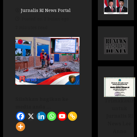
Jurnalis RI News Portal
Posted on 2 bulan ago
2 minutes read
Silahkan bagikan ke
Trimakasih
media anda ...
untuk
Jurnalis RI
News Lee
Anno