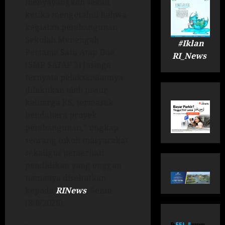
menyayangkan sekali
ketika mengetahui bahwa
kegiatan pembangunan
Sekolah Menengah
#Iklan
Pertama Satu Atap Dua
RI_News
(SMP SATAP 2) Jasinga
ternyata pelaksanaannya
dilakukan oleh unsur
keluarga KS, termasuk
bendahara proyek
pembangunan,” ungkap
seorang tokoh masyarakat
sekaligus pemerhati
pendidikan yang enggan
namanya disebutkan
kepada
RINews
, Senin
(8/6/2026).