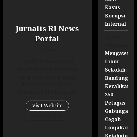
Kasus
Korupsi
Internal
Jurnalis RI News
Wisnu
Portal
mengenai
Author
Mengawal
Libur
Jurnalis RI News Portal
adalah seorang wartawan
Sekolah:
yang menjunjung tinggi
Bandung
kode etik jurnalis dan
Kerahkan
profesiinal di bidangnya.
350
Petugas
Visit Website
Gabungan
View All Posts
Cegah
Lonjakan
Kejahatan