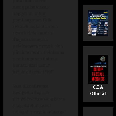
pusat dan daerah
menggelontorkan
anggaran untuk
pembangunan fisik
sekolah melalui sistem
sewa kelola, muncul
dugaan monopoli
pelaksanaan proyek oleh
pihak tertentu. Pelaksana
pembangunan diduga
berasal dari unsur
keluarga inisial “KS”.
Saat dikonfirmasi
C.I.A
mengenai dugaan
Official
penyelewengan anggaran
yang disebut-sebut
sebagai “proyek keluarga”