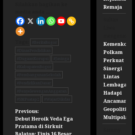
Silahkan bagikan ke
Remaja
media anda ...
Sultan
Liwa
mengenai
Tags:
#BeritaBogor
Kemenko
#DinasPendidikan
Polkam
#DugaanKorupsi
#Jasinga
Perkuat
#KabupatenBogor
Sinergi
#PembangunanSekolah
Lintas
#PendidikanDasar
Lembaga
#PenyelewenganAnggaran
Hadapi
#SMPsatap2
#WajarDikdas
Ancaman
Geopolitik
Previous:
Multipolar
Debut Heroik Veda Ega
Pratama di Sirkuit
Sammy
Balaton: Finis 16 Besar