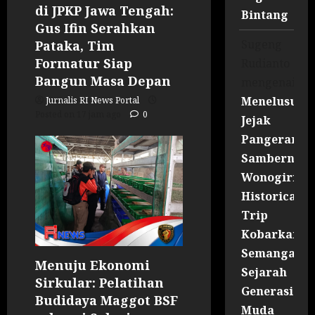
di JPKP Jawa Tengah:
Bintang
Gus Ifin Serahkan
Sugeng
Pataka, Tim
Formatur Siap
Rudianto
Bangun Masa Depan
mengenai
Menelusuri
Jurnalis RI News Portal
Posted on 17 jam ago
0
Jejak
Pangeran
Sambernyaw
Wonogiri
Historical
Trip
Kobarkan
Semangat
Menuju Ekonomi
Sejarah
Sirkular: Pelatihan
Generasi
Budidaya Maggot BSF
Muda