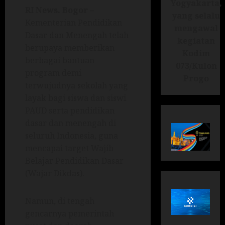
Yogyakarta,
RI News. Bogor –
yang selalu
Kementerian Pendidikan
mengawal
Dasar dan Menengah telah
kegiatan
berupaya memberikan
Kodim
berbagai bantuan
073/Kulon
program demi
Progo
terwujudnya sekolah yang
layak bagi siswa dan siswi
PAUD serta pendidikan
dasar dan menengah di
seluruh Indonesia, guna
mencapai target Wajib
Belajar Pendidikan Dasar
(Wajar Dikdas).
Namun, di tengah
gencarnya pemerintah