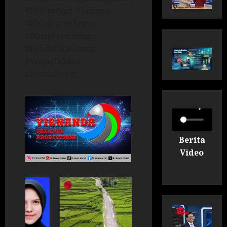
#SMPsatap2, #Jasinga,
#KabupatenBogor,
#DinasPendidikan,
#PendidikanDasar,
#WajarDikdas,
#BeritaBogor,
Berita
Video