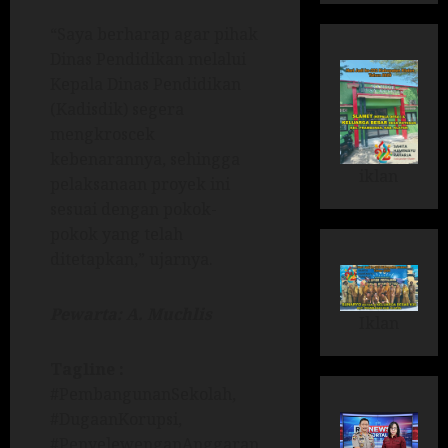
“Saya berharap agar pihak
Dinas Pendidikan melalui
Kepala Dinas Pendidikan
(Kadisdik) segera
mengkroscek
kebenarannya, sehingga
iklan
pelaksanaan proyek ini
sesuai dengan pokok-
pokok yang telah
ditetapkan,” ujarnya.
Pewarta: A. Muchlis
Iklan
Tagline :
#PembangunanSekolah,
#DugaanKorupsi,
#PenyelewenganAnggaran,