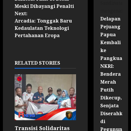
Sandinata
Meski Dibayangi Penalti
mengenai
Next:
Delapan
Arcadia: Tonggak Baru
Pejuang
Kedaulatan Teknologi
Papua
Pertahanan Eropa
Kembali
ke
Pangkuan
RELATED STORIES
NKRI:
Bendera
Merah
Putih
Dikecup,
Senjata
Diserahkan
di
Transisi Solidaritas
Pegununga