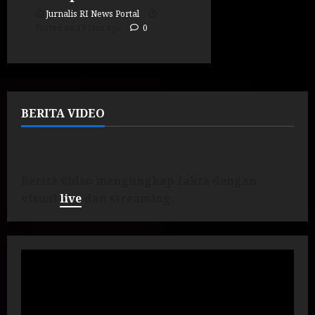
Jurnalis RI News Portal
Posted on 19 jam ago
0
BERITA VIDEO
Berita video mengungkap fakta dengan
visual
live
dan streaming.