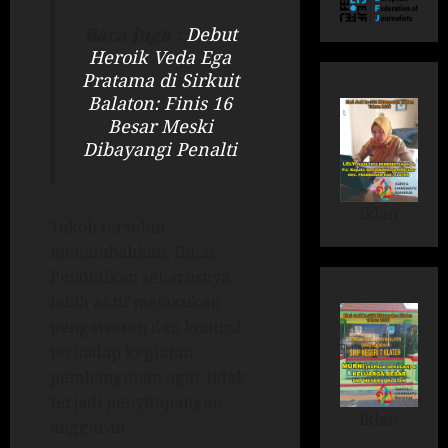
Baca juga :
Debut
Heroik Veda Ega
Pratama di Sirkuit
Balaton: Finis 16
Besar Meski
Dibayangi Penalti
iklan
Tokoh tersebut
menambahkan, Dinas
Pendidikan seharusnya
lebih aktif melakukan
pengawasan dan kontrol
terhadap kegiatan
pembangunan agar tidak
terjadi penyimpangan
iklan
anggaran.