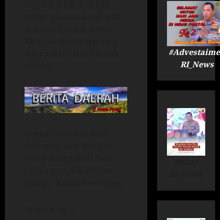
bernilai lebih dari Rp2
miliar, pihak sekolah sulit
ditemui. Bahkan pesan
SMS dan WhatsApp yang
#Advestaime
dikirimkan tidak pernah
RI_News
dibalas.
Dugaan tersebut telah
diketahui oleh sebagian
tokoh masyarakat Desa
#Iklan
Jugala Jaya, Kecamatan
RI_News
Jasinga, Kabupaten Bogor.
“Kami sangat