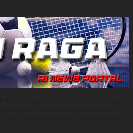
, Veda terus berjuang dan menunjukkan progres
mbalap asal Indonesia tersebut. Ia akhirnya
tu 33,461 detik dari pemenang balapan, Maximo