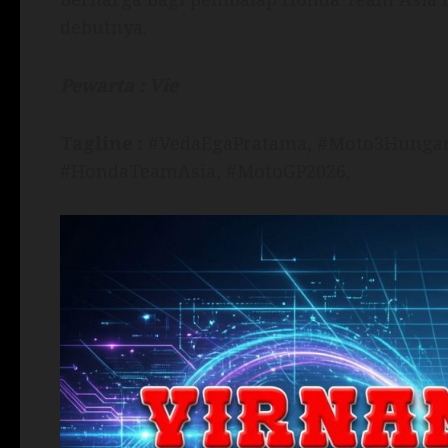
debutnya.
Pewarta : Vie
Tagline :
#VedaEgaPratama, #Moto3Hungari
#HondaTeamAsia, #MotoGP2026,