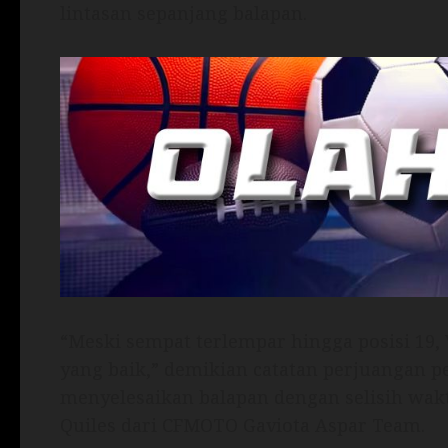
lintasan sepanjang balapan.
“Meski sempat terlempar hingga posisi 19
yang baik,” demikian catatan perjuangan pe
menyelesaikan balapan dengan selisih wak
Quiles dari CFMOTO Gaviota Aspar Team.