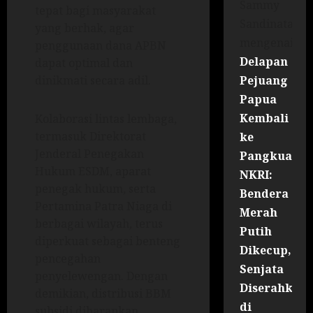
Sammy
tepat bagi masyarakat
Sandinata
yang berhak, agar
mengenai
penggunaan dana APBN
Delapan
dapat optimal dan
Pejuang
dinikmati secara adil.
Papua
Kembali
Kolaborasi lintas lembaga,
termasuk Direktorat
ke
Jenderal Penegakan
Pangkuan
Hukum ESDM, aparat
NKRI:
penegak hukum, serta
Bendera
Pertamina Patra Niaga di
Merah
berbagai wilayah, terus
Putih
diperkuat sebagai benteng
Dikecup,
pencegahan
Senjata
penyelewengan. Dengan
Diserahkan
demikian, distribusi BBM
di
subsidi diharapkan