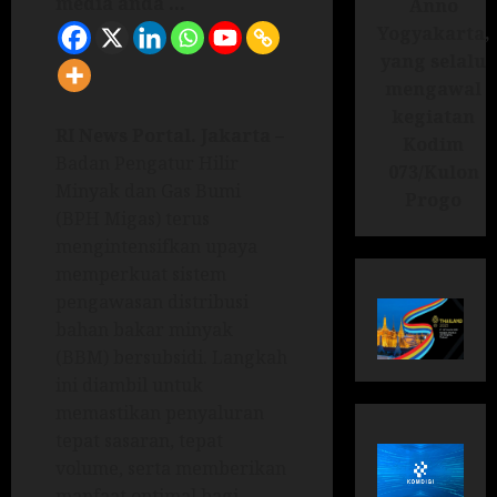
media anda ...
Anno
Yogyakarta,
yang selalu
mengawal
kegiatan
RI News Portal. Jakarta –
Kodim
Badan Pengatur Hilir
073/Kulon
Minyak dan Gas Bumi
Progo
(BPH Migas) terus
mengintensifkan upaya
memperkuat sistem
pengawasan distribusi
bahan bakar minyak
(BBM) bersubsidi. Langkah
ini diambil untuk
memastikan penyaluran
tepat sasaran, tepat
volume, serta memberikan
manfaat optimal bagi