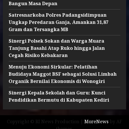
Bangun Masa Depan
Satresnarkoba Polres Padangsidimpuan
Ungkap Peredaran Ganja, Amankan 31,87
Gram dan Tersangka MB
Sinergi Polsek Sokan dan Warga Muara
Tanjung Basahi Atap Ruko hingga Jalan
Cegah Risiko Kebakaran
Menuju Ekonomi Sirkular: Pelatihan
Budidaya Maggot BSF sebagai Solusi Limbah
Organik Bernilai Ekonomis di Wonogiri
Sinergi Kepala Sekolah dan Guru: Kunci
Pendidikan Bermutu di Kabupaten Kediri
Copyright © RI News Production
|
MoreNews
by AF
themes.