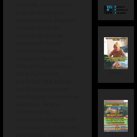
Selain itu, implementasi
program XStar terus
dimaksimalkan. Program
berbasis digital ini
terintegrasi dengan
pemerintah daerah
melalui Organisasi
Perangkat Daerah (OPD).
XStar berfungsi sebagai
iklan
alat pengendalian
pembelian BBM subsidi
dan khusus penugasan
melalui surat rekomendasi
elektronik. Dengan
mekanisme ini,
penyaluran menjadi lebih
terarah kepada konsumen
yang berhak, seperti
iklan