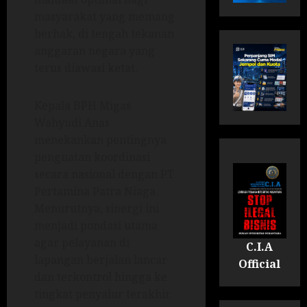
masyarakat yang memang
berhak, di tengah tekanan
anggaran negara yang
terus diawasi ketat.
Kepala BPH Migas
Wahyudi Anas
menekankan pentingnya
penguatan koordinasi
secara nasional dengan PT
Pertamina Patra Niaga.
Menurutnya, sinergi ini
menjadi pondasi utama
agar pelayanan di
C.I.A
lapangan berjalan lancar
Official
dan terkontrol hingga ke
tingkat penyalur terakhir.