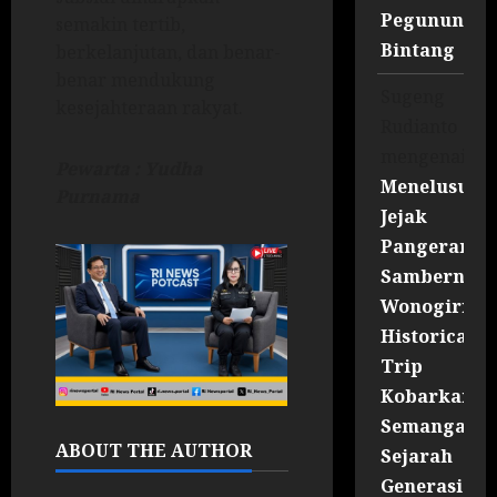
Pegununga
semakin tertib,
Bintang
berkelanjutan, dan benar-
benar mendukung
Sugeng
kesejahteraan rakyat.
Rudianto
mengenai
Pewarta : Yudha
Menelusuri
Purnama
Jejak
Pangeran
Sambernyaw
Wonogiri
Historical
Trip
Kobarkan
Semangat
ABOUT THE AUTHOR
Sejarah
Generasi