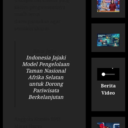
transportasi khusus yang
sistem pengawasannya
masih terus
disempurnakan agar
semakin akurat.
Baca juga :
Indonesia Jajaki
Model Pengelolaan
Taman Nasional
Afrika Selatan
untuk Dorong
Berita
Pariwisata
Video
Berkelanjutan
Anggota Komite BPH
Migas Harya