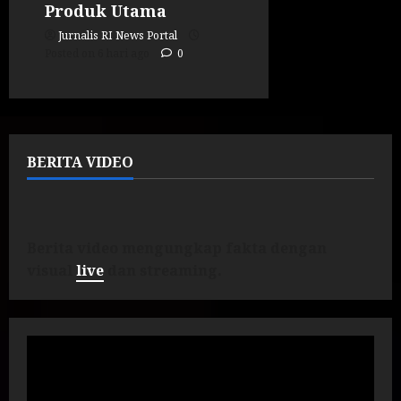
Produk Utama
Jurnalis RI News Portal
Posted on 6 hari ago
0
BERITA VIDEO
Berita video mengungkap fakta dengan
visual
live
dan streaming.