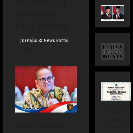
Benar-Benar
Sampai ke
yang Berhak
Jurnalis RI News Portal
Posted on 6 bulan ago
3 minutes read
Trimakasih
untuk
Jurnalis RI
Silahkan bagikan ke
News Lee