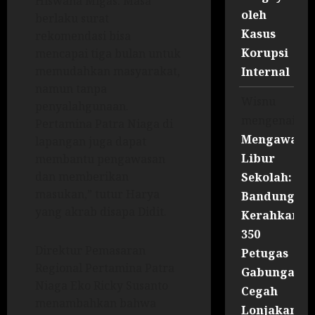
Hiswana Migas. Masa
oleh
berlaku surat
Kasus
rekomendasi bisa
Korupsi
mencapai tiga bulan untuk
memudahkan masyarakat,
Internal
namun tanpa
Wisnu
penyalahgunaan.
mengenai
Pertamina Patra Niaga di
Mengawal
lapangan juga dapat
Libur
membantu pengawasan
dan memberikan
Sekolah:
masukan,” tutur Harya
Bandung
yang akrab disapa Didit.
Kerahkan
350
Direktur Pemasaran
Petugas
Regional Pertamina Patra
Gabungan
Niaga Eko Ricky Susanto
Cegah
menambahkan bahwa
Lonjakan