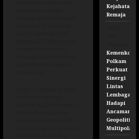
penguatan asersi nozzle
Kejahatan
diharapkan mampu
Remaja
menjaga distribusi sesuai
ketentuan. Ia berharap
Sultan
rapat koordinasi rutin
Liwa
dengan BPH Migas dapat
mengenai
memperkuat sinergi,
Kemenko
sehingga layanan terbaik
Polkam
dapat diberikan kepada
Perkuat
masyarakat.
Sinergi
Lintas
Upaya ini sejalan dengan
Lembaga
komitmen menjaga
Hadapi
efisiensi anggaran negara.
Ancaman
Wahyudi menegaskan
Geopolitik
bahwa penyaluran BBM
Multipolar
subsidi harus benar-benar
memberikan manfaat