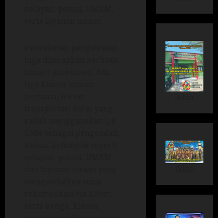
nelayan, petani, UMKM,
serta layanan umum.
Pendekatan pengawasan
juga diterapkan berbasis
klaster konsumen. Ada
tiga klaster utama:
pertama, sektor
iklan
transportasi darat yang
sudah menggunakan QR
Code sebagai pengendali;
kedua, kelompok seperti
nelayan, petani, UMKM,
Iklan
dan layanan umum yang
mengandalkan surat
rekomendasi via XStar;
serta ketiga, klaster