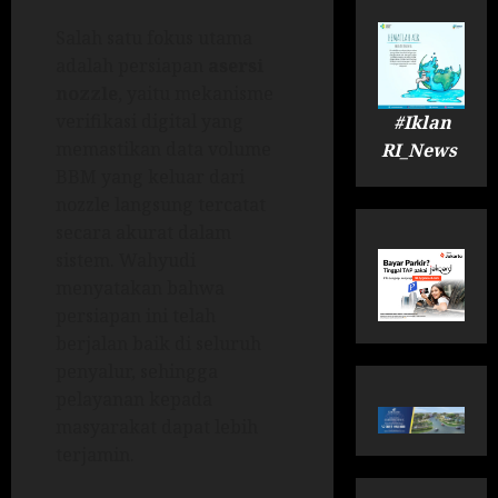
Salah satu fokus utama
adalah persiapan
asersi
nozzle
, yaitu mekanisme
verifikasi digital yang
#Iklan
memastikan data volume
RI_News
BBM yang keluar dari
nozzle langsung tercatat
secara akurat dalam
sistem. Wahyudi
menyatakan bahwa
persiapan ini telah
berjalan baik di seluruh
penyalur, sehingga
pelayanan kepada
masyarakat dapat lebih
terjamin.