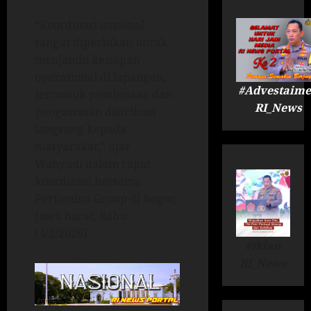
“Koordinasi nasional
sangat diperlukan untuk
menjamin kesiapan
operasional di lapangan,
#Advestaime
termasuk pembinaan dan
RI_News
pengawasan distribusi
langsung kepada
masyarakat,” ujar
Wahyudi dalam rapat
koordinasi bersama
Pertamina Group di Bogor,
Jawa Barat, Rabu
(4/2/2026).
#Iklan
RI_News