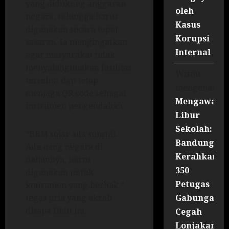
yang didukung anggaran
oleh
negara, sehingga harus
Kasus
digunakan secara tepat
Korupsi
sasaran. Ia mengingatkan
Internal
agar masyarakat tidak
menyalahgunakan fasilitas
Wisnu
tersebut dan tetap
mengenai
menjaga QR code sebagai
Mengawal
instrumen pengendalian.
Libur
Sekolah:
“BBM solar ada subsidi.
Bandung
Ada uang negara di
Kerahkan
dalamnya, harus
350
digunakan untuk
Petugas
konsumen yang berhak,”
Gabungan
tegas pria yang akrab
disapa Didit ini.
Cegah
Lonjakan