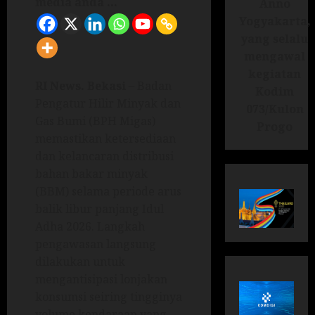
media anda ...
Anno
Yogyakarta,
yang selalu
mengawal
kegiatan
RI News.
Bekasi
– Badan
Kodim
Pengatur Hilir Minyak dan
073/Kulon
Gas Bumi (BPH Migas)
Progo
memastikan ketersediaan
dan kelancaran distribusi
bahan bakar minyak
(BBM) selama periode arus
balik libur panjang Idul
Adha 2026. Langkah
pengawasan langsung
dilakukan untuk
mengantisipasi lonjakan
konsumsi seiring tingginya
volume kendaraan yang