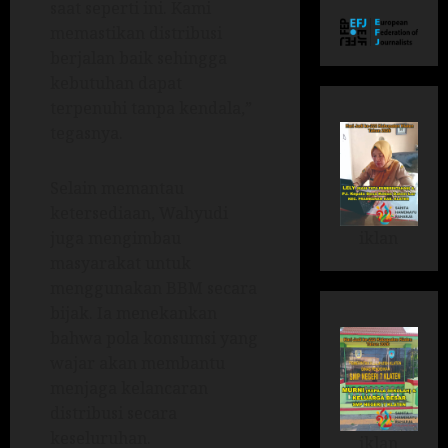
saat seperti ini. Kami
memastikan distribusi
berjalan baik sehingga
kebutuhan dapat
terpenuhi tanpa kendala,”
tegasnya.
Selain memantau
ketersediaan, Wahyudi
iklan
juga mengimbau
masyarakat untuk
menggunakan BBM secara
bijak. Ia menekankan
bahwa pola konsumsi yang
wajar akan membantu
menjaga kelancaran
distribusi secara
keseluruhan.
iklan