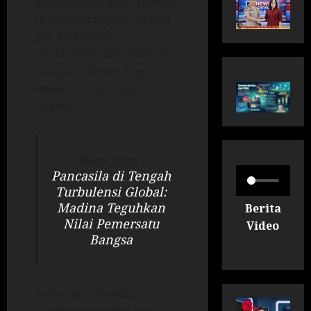
ketersediaan solar subsidi.
Ia mengisi sekitar 50 liter
per hari untuk
mendukung distribusi ke
wilayah Jakarta, Bogor,
Depok, Tangerang, dan
Bekasi.
Baca juga :
Pancasila di Tengah
Turbulensi Global:
Madina Teguhkan
Berita
Nilai Pemersatu
Video
Bangsa
Sementara Hendra,