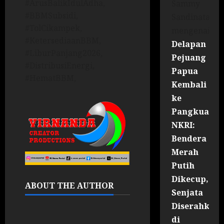
#ArusBalikIdulAdha,
Sammy
#BBMSubsidi,
Sandinata
#TolCikampek,
mengenai
#KetersediaanBBM,
Delapan
#LiburPanjang2026,
Pejuang
#DistribusiEnergi,
Papua
#HematBBM,
Kembali
ke
Pangkuan
NKRI:
Bendera
Merah
Putih
Dikecup,
ABOUT THE AUTHOR
Senjata
Diserahkan
di