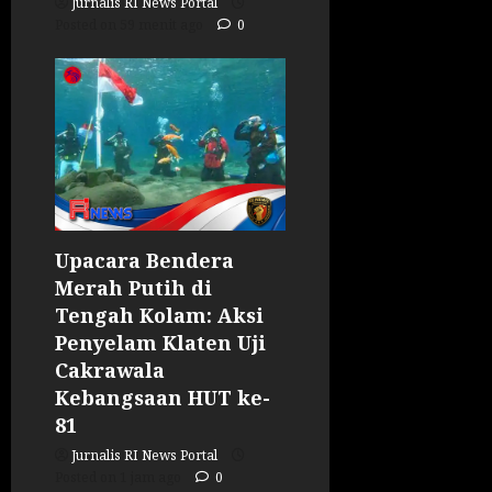
Jurnalis RI News Portal
Posted on 59 menit ago
0
Upacara Bendera
Merah Putih di
Tengah Kolam: Aksi
Penyelam Klaten Uji
Cakrawala
Kebangsaan HUT ke-
81
Jurnalis RI News Portal
Posted on 1 jam ago
0