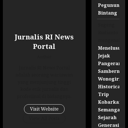
Pegununga
Bintang
Sugeng
Rudianto
Jurnalis RI News
mengenai
Portal
Menelusuri
Jejak
Author
Pangeran
Jurnalis RI News Portal
Sambernyaw
adalah seorang wartawan
Wonogiri
yang menjunjung tinggi
Historical
kode etik jurnalis dan
Trip
profesiinal di bidangnya.
Kobarkan
Visit Website
Semangat
Sejarah
View All Posts
Generasi