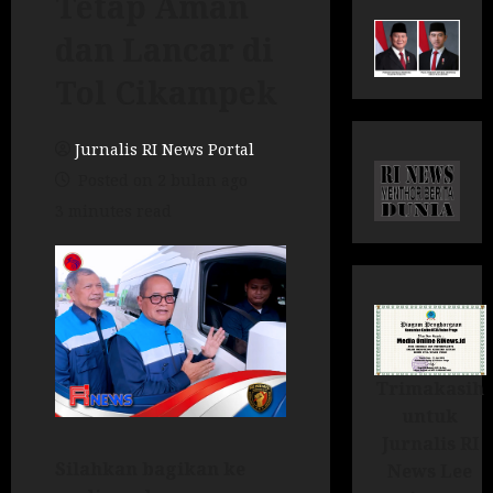
Tetap Aman
dan Lancar di
Tol Cikampek
Jurnalis RI News Portal
Posted on 2 bulan ago
3 minutes read
Trimakasih
untuk
Jurnalis RI
Silahkan bagikan ke
News Lee