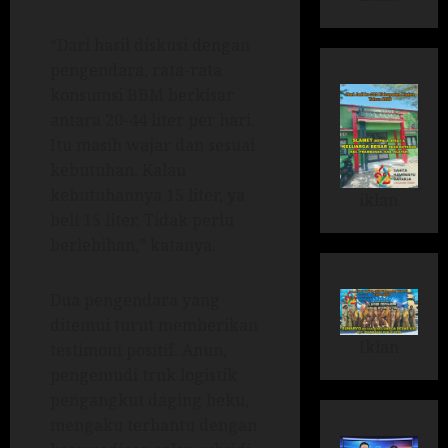
“Dari hasil diskusi dengan
pengendara, rata-rata
konsumsi BBM berkisar
antara 20-44 liter per hari.
Itu masih wajar dan sesuai
kebutuhan. Kalau
kebutuhannya 15 liter, ya
iklan
beli 15 liter. Tidak perlu
berlebihan,” katanya.
Dua pengendara yang
ditemui turut memberikan
Iklan
testimoni positif. Anun,
pengemudi truk logistik
pengangkut daging beku,
mengaku terbantu dengan