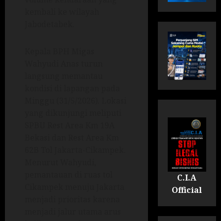
kembali ke wilayah
Jabodetabek.
Kepala BPH Migas
Wahyudi Anas turun
langsung memantau
kondisi di lapangan pada
Minggu (31/5/2026). Lokasi
yang dikunjungi meliputi
SPBU Rest Area Km 19A
Bekasi dan Rest Area Km
62B Tol Jakarta-Cikampek.
Menurut Wahyudi,
pemantauan di ruas tol
C.I.A
Cikampek menuju Jakarta
Official
menjadi prioritas karena
menjadi jalur utama arus