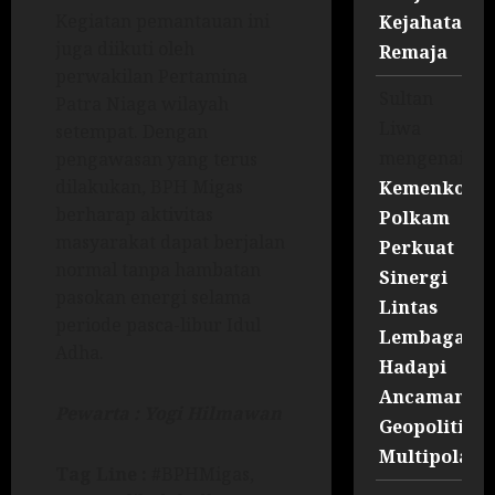
Kegiatan pemantauan ini
Kejahatan
juga diikuti oleh
Remaja
perwakilan Pertamina
Sultan
Patra Niaga wilayah
Liwa
setempat. Dengan
mengenai
pengawasan yang terus
dilakukan, BPH Migas
Kemenko
berharap aktivitas
Polkam
masyarakat dapat berjalan
Perkuat
normal tanpa hambatan
Sinergi
pasokan energi selama
Lintas
periode pasca-libur Idul
Lembaga
Adha.
Hadapi
Ancaman
Pewarta : Yogi Hilmawan
Geopolitik
Multipolar
Tag Line :
#BPHMigas,