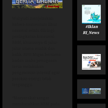
Wahyudi menjelaskan
bahwa momentum libur
#Iklan
nasional selalu diiringi
RI_News
peningkatan konsumsi
BBM, khususnya di jalur-
jalur utama mudik dan
balik. BPH Migas bersama
badan usaha penugasan
terus melakukan
pengawasan intensif agar
pasokan energi tidak
terganggu.
“Masyarakat sangat
membutuhkan BBM pada