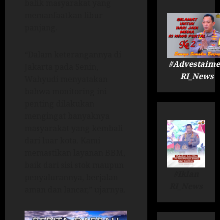
balik masyarakat yang
memanfaatkan libur
panjang.
“Dalam keterangannya di
#Advestaime
Jakarta pada Senin,
RI_News
Wahyudi menyatakan
bahwa monitoring ini
penting dilakukan
mengingat banyaknya
masyarakat yang kembali
dari luar kota. Kami
memastikan layanan BBM,
baik dari sisi stok maupun
#Iklan
penyalurannya, berjalan
RI_News
aman dan lancar,” ujarnya.