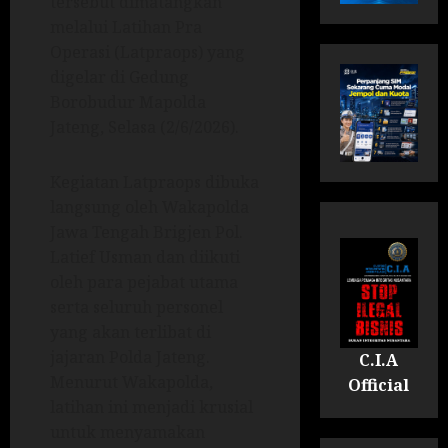
tersebut dimatangkan
melalui Latihan Pra
Operasi (Latpraops) yang
digelar di Gedung
Borobudur Mapolda
Jateng, Selasa (2/6/2026).
Kegiatan Latpraops dibuka
langsung oleh Wakapolda
Jawa Tengah Brigjen Pol.
Latief Usman dan diikuti
oleh para pejabat utama
serta seluruh personel
yang akan terlibat di
jajaran Polda Jateng.
C.I.A
Menurut Wakapolda,
Official
latihan ini menjadi krusial
untuk menyamakan