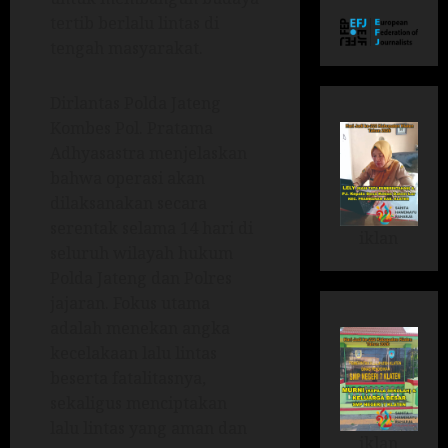
tertib berlalu lintas di
tengah masyarakat.
Dirlantas Polda Jateng
Kombes Pol. Pratama
Adhyasastra menjelaskan
bahwa operasi akan
dilaksanakan secara
serentak selama 14 hari di
iklan
seluruh wilayah hukum
Polda Jateng dan Polres
jajaran. Fokus utama
adalah menekan angka
kecelakaan lalu lintas
beserta fatalitasnya,
sekaligus menciptakan
lalu lintas yang aman dan
iklan