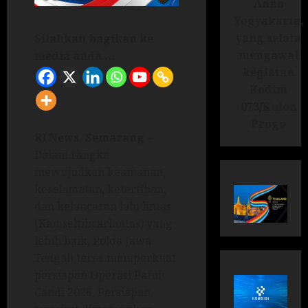
Anno
Yogyakarta,
yang selalu
Silahkan bagikan ke
mengawal
media anda ...
kegiatan
Kodim
073/Kulon
Progo
RI News.
Semarang
–
Dalam rangka
mewujudkan keamanan,
keselamatan, ketertiban,
dan kelancaran lalu lintas
(Kamseltibcarlantas) yang
lebih baik, Polda Jawa
Tengah terus memperkuat
persiapan Operasi Patuh
Candi 2026. Persiapan