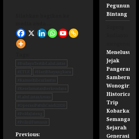
Pegununga
Bintang
Silahkan bagikan ke
media anda ...
Sugeng
Rudianto
mengenai
Menelusuri
Tags:
Jejak
#BudayaTertibLaluLintas
Pangeran
#ETLE
#HariBhayangkara
Sambernyaw
#Kamseltibcarlantas
Wonogiri
#KeselamatanBerkendara
Historical
#LaluLintasAman
Trip
#OperasiPatuhCandi2026
Kobarkan
#PoldaJateng
Semangat
#PolisiHumanis
Sejarah
Previous:
Generasi