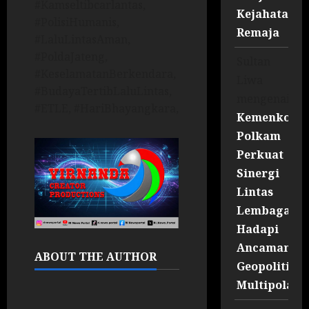
#Kamseltibcarlantas,
Kejahatan
#PolisiHumanis,
Remaja
#LaluLintasAman,
#PoldaJateng,
Sultan
#KeselamatanBerkendara,
Liwa
#BudayaTertibLaluLintas,
mengenai
#ETLE, #HariBhayangkara,
Kemenko
Polkam
Perkuat
Sinergi
Lintas
Lembaga
Hadapi
Ancaman
ABOUT THE AUTHOR
Geopolitik
Multipolar