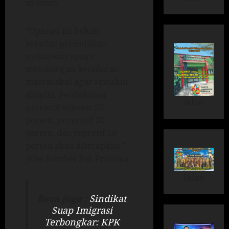
nyaman.
“Operasi ini bukan
sekadar penindakan,
melainkan upaya
membangun kesadaran
masyarakat agar semakin
disiplin. Pendekatan
iklan
preemtif sebesar 20
persen, preventif 30
persen, dan represif 50
persen akan diterapkan,”
jelas Kombes Pol. Pratama.
Iklan
Baca juga :
Sindikat
Suap Imigrasi
Terbongkar: KPK