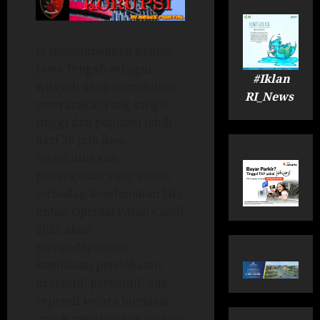
Ia menambahkan bahwa
Jawa Tengah sebagai
#Iklan
wilayah dengan mobilitas
RI_News
masyarakat yang sangat
tinggi dan populasi lebih
dari 39 juta jiwa
membutuhkan
penanganan yang serius
terhadap keselamatan lalu
lintas. Operasi Patuh Candi
2026 akan
mengedepankan
kombinasi pendekatan
preemtif, preventif, dan
represif secara humanis
untuk membangun budaya