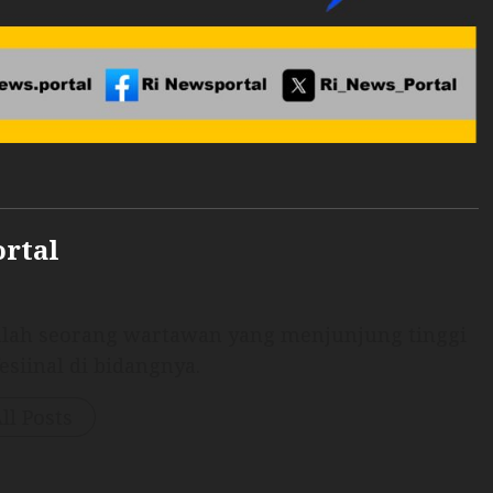
ortal
dalah seorang wartawan yang menjunjung tinggi
esiinal di bidangnya.
ll Posts