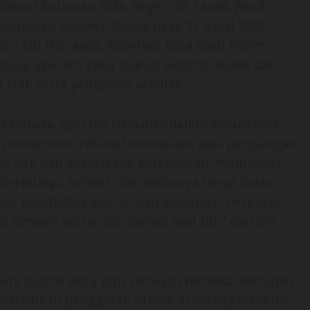
imuti halaman SMA Negeri 01 Tanah Pinoh,
upaten Melawi, Selasa pagi, 21 April 2026.
tu Edi Herianto, Kapolsek Kota Baru Polres
mbina upacara yang diikuti seluruh siswa dan
 staf, serta pengawas sekolah.
l semata. Iptu Edi Herianto dalam amanatnya
i momentum refleksi mendalam atas perjuangan
n hak dan kesetaraan perempuan. “Semangat
bermimpi, belajar, dan berkarya tanpa batas.
n, kreativitas digital, dan semangat berkarya
n dengan tantangan zaman saat ini,” ujarnya
 era digital yang kini semakin terbuka. Menurut
melainkan penggerak utama di berbagai sektor,