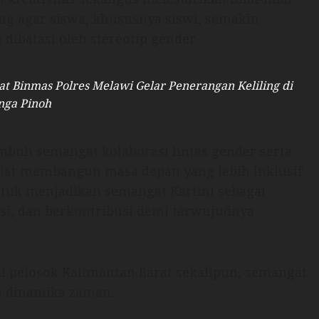
ang agar siswa, khususnya siswi, semakin
 dibatasi oleh stereotip gender.
 Binmas Polres Melawi Gelar Penerangan Keliling di
nga Pinoh
umbuh semangat kolaborasi lintas gender serta
alat membangun masa depan yang lebih inklusif.
tuk menjadikan semangat Kartini sebagai
easi, dan berkontribusi demi terwujudnya
di pelosok Kalimantan Barat sekalipun, semangat
n dinamika zaman.