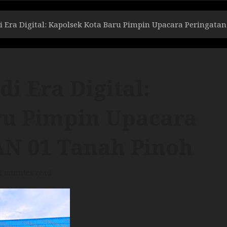
i Era Digital: Kapolsek Kota Baru Pimpin Upacara Peringata
i Era Digital:
ru Pimpin Upacara
AN 01 Tanah Pinoh
2 minutes read