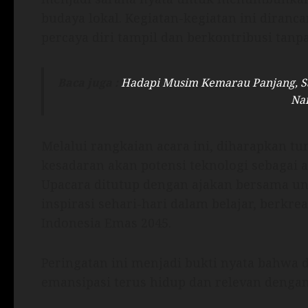
budaya lokal. Kegiatan-kegiatan ini diranc
percaya diri tampil dan berkontribusi tanpa
Baca juga :
Hadapi Musim Kemarau Panjang, Sat
Na
Melalui rangkaian acara ini, diharapkan t
kesadaran akan potensi teknologi sebagai 
Upacara ditutup dengan ajakan bersama un
inspirasi sehari-hari dalam belajar, berkr
Indonesia Emas 2045.
Peringatan ini menjadi bukti nyata bahwa 
emansipasi terus hidup dan relevan denga