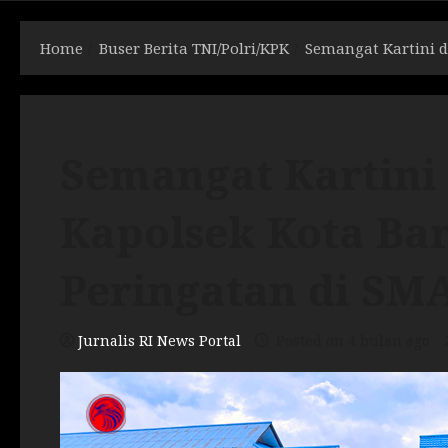
Home
Buser Berita TNI/Polri/KPK
Semangat Kartini d
Semangat Kartini d
Kapolsek Kota Ba
Peringatan di SM
Jurnalis RI News Portal
Posted on 4 bulan ago