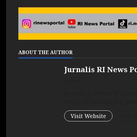
ABOUT THE AUTHOR
Jurnalis RI News P
Author
Jurnalis RI News Portal a
kode etik jurnalis dan prof
Visit Website
View A