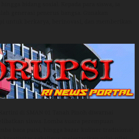
hingga bidang sosial. Kepada para siswa, ia
alah generasi penerus bangsa. Gunakan
pi untuk berkarya, berinovasi, dan memberikan
 Kartini di SMAN 01 Tanah Pinoh diwarnai
melibatkan siswa. Lomba suara perempuan
omba baca puisi, hingga bazar kuliner tradisional
eativitas sekaligus melestarikan nilai-nilai