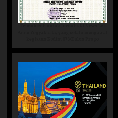
Trimakasih untuk Jurnalis RI News Lee
Anno Yogyakarta, yang selalu mengawal
kegiatan Kodim 073/Kulon Progo