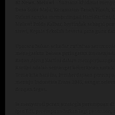
RI News.
Melawi
– Suasana khidmat menyel
Desa Suka Maju, Kecamatan Tanah Pinoh, Kab
Dalam rangka memperingati Hari Kartini, Ip
Melawi Polda Kalbar, bertindak sebagai pe
siswi, Kepala Sekolah beserta para guru dan
Upacara bukan sekadar rutinitas seremonia
menegaskan bahwa peringatan ini menjad
Raden Ajeng Kartini dalam memperjuangka
Kartini adalah semangat keberanian untuk 
Tema kita hari ini, Pemberdayaan perempua
menuju Indonesia Emas 2045, sangat releva
dengan tegas.
Ia menyoroti peran strategis perempuan di
Iptu Edi, perempuan bukan lagi penonton, 