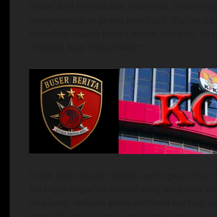
mulai dari pendidikan, ekonomi, teknologi, 
menyampaikan pesan inspiratif: “Kalian ad
teknologi bukan hanya untuk hiburan, teta
manfaat bagi masyarakat.”
Lebih dari sekadar pidato, peringatan Hari
berbagai kegiatan kreatif yang langsung 
inspiratif, fashion show bertema Kartini, l
menjadi sarana nyata untuk menumbuhkan kr