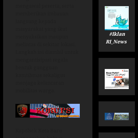
mengawal peserta, serta
memberikan imbauan
langsung kepada
masyarakat yang ikut
#Iklan
menyaksikan maupun
RI_News
melintas di sekitar lokasi.
Langkah ini diambil untuk
mengantisipasi segala
bentuk gangguan
kamtibmas sekaligus
menjaga kelancaran
mobilitas warga.
Kapolsek Kota Baru