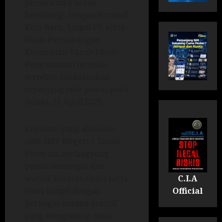
personelnya untuk
bersinergi dengan Koramil
Kota Baru, Satpol PP, serta
Dinas Perhubungan
Kecamatan Tanah Pinoh.
Pengamanan terpadu
tersebut dilaksanakan
sepanjang rute pawai pada
Selasa, 21 April 2026.
Kegiatan yang diinisiasi
oleh SMP Negeri 1 Tanah
Pinoh ini berlangsung
penuh semangat dan
C.I.A
warna. Ratusan siswa serta
Official
siswi tampil dengan
berbagai busana kreatif
yang mengusung tema