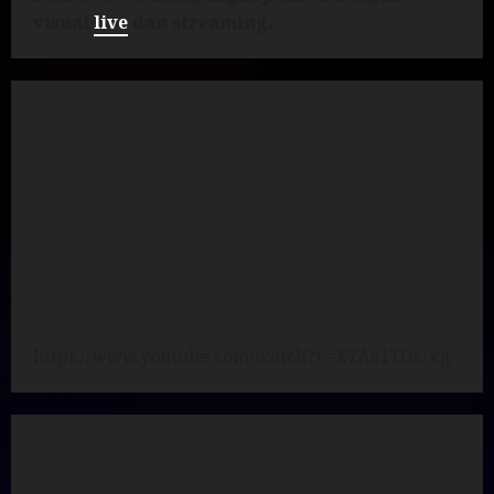
visual
live
dan streaming.
https://www.youtube.com/watch?v=X7Aa1TOc-kg