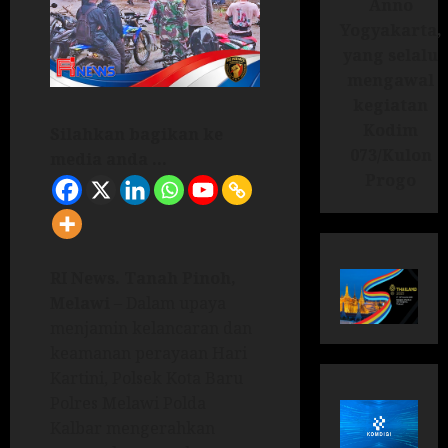
Anno
Yogyakarta,
yang selalu
mengawal
kegiatan
Kodim
Silahkan bagikan ke
073/Kulon
media anda ...
Progo
RI News.
Tanah Pinoh,
Melawi
– Dalam upaya
menjamin kelancaran dan
keamanan perayaan Hari
Kartini, Polsek Kota Baru
Polres Melawi Polda
Kalbar mengerahkan