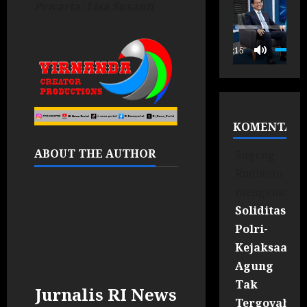
Pewarta: Lisa Susanti
P
00:15
KOMENTAR
ABOUT THE AUTHOR
Sugeng
Rudianto
mengenai
Soliditas
Polri-
Kejaksaan
Agung
Tak
Jurnalis RI News
Tergoyahka