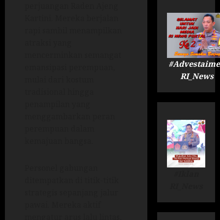
perjuangan Raden Ajeng
Kartini. Mereka berjalan
rapi sambil menampilkan
atraksi yang
mencerminkan semangat
#Advestaime
emansipasi perempuan,
RI_News
mulai dari kostum
tradisional hingga
penampilan yang
menggambarkan peran
perempuan dalam
kemajuan bangsa.
Personel gabungan
#Iklan
ditempatkan di titik-titik
RI_News
strategis sepanjang jalur
pawai. Mereka aktif
mengatur arus lalu lintas,