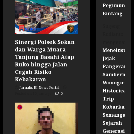
Pegununga
Bintang
Sugeng
Rudianto
Sinergi Polsek Sokan
mengenai
dan Warga Muara
Menelusuri
Tanjung Basahi Atap
Jejak
Ruko hingga Jalan
Pangeran
Cegah Risiko
Sambernyaw
Kebakaran
Wonogiri
Jurnalis RI News Portal
Historical
Posted on 10 jam ago
0
Trip
Kobarkan
Semangat
Sejarah
Generasi