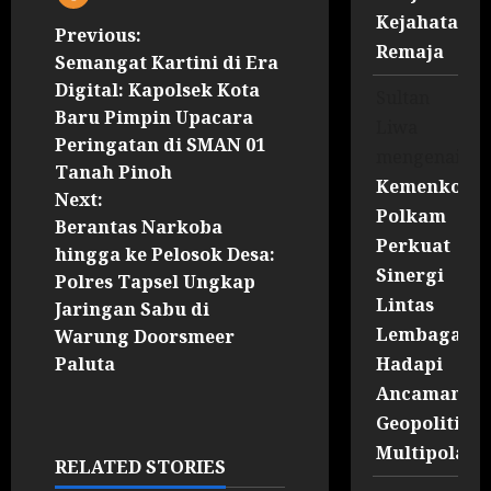
Kejahatan
Previous:
Remaja
Semangat Kartini di Era
Digital: Kapolsek Kota
Sultan
Baru Pimpin Upacara
Liwa
Peringatan di SMAN 01
mengenai
Tanah Pinoh
Kemenko
Next:
Polkam
Berantas Narkoba
Perkuat
hingga ke Pelosok Desa:
Sinergi
Polres Tapsel Ungkap
Lintas
Jaringan Sabu di
Lembaga
Warung Doorsmeer
Hadapi
Paluta
Ancaman
Geopolitik
Multipolar
RELATED STORIES