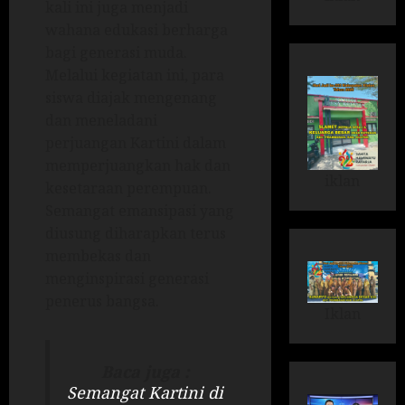
kali ini juga menjadi
wahana edukasi berharga
bagi generasi muda.
Melalui kegiatan ini, para
siswa diajak mengenang
dan meneladani
perjuangan Kartini dalam
memperjuangkan hak dan
iklan
kesetaraan perempuan.
Semangat emansipasi yang
diusung diharapkan terus
membekas dan
menginspirasi generasi
penerus bangsa.
Iklan
Baca juga :
Semangat Kartini di