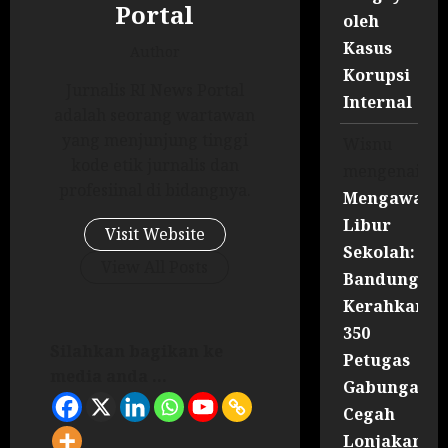
Portal
oleh
Kasus
Author
Korupsi
Jurnalis RI News Portal
Internal
adalah seorang wartawan
yang menjunjung tinggi
Wisnu
kode etik jurnalis dan
mengenai
profesiinal di bidangnya.
Mengawal
Libur
Visit Website
Sekolah:
View All Posts
Bandung
Kerahkan
350
Silahkan bagikan ke
Petugas
media anda ...
Gabungan
Cegah
Lonjakan