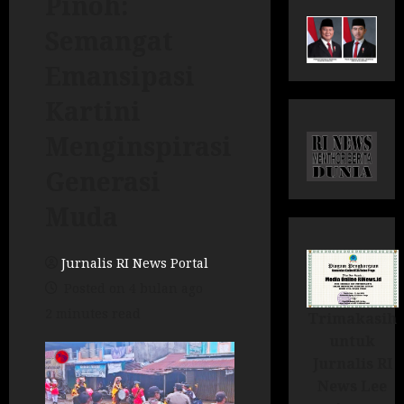
Pinoh:
Semangat
Emansipasi
Kartini
Menginspirasi
Generasi
Muda
Jurnalis RI News Portal
Posted on 4 bulan ago
2 minutes read
Trimakasih
untuk
Jurnalis RI
News Lee