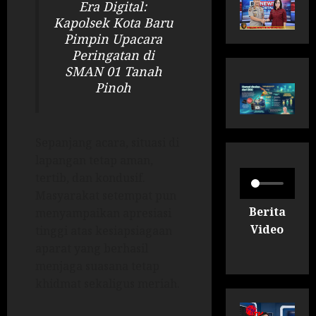
Era Digital:
Kapolsek Kota Baru
Pimpin Upacara
Peringatan di
SMAN 01 Tanah
Pinoh
Sepanjang acara, situasi di
lapangan tetap aman,
tertib, dan kondusif.
Masyarakat setempat pun
Berita
menyampaikan apresiasi
Video
tinggi atas kesiapsiagaan
aparat yang berhasil
menjaga suasana tetap
khidmat sekaligus meriah.