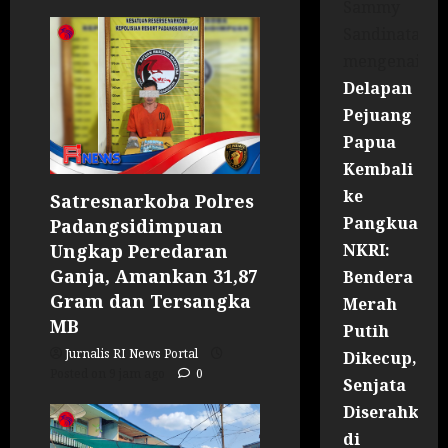
Sammy
Sandinata
mengenai
Delapan
Pejuang
Papua
Kembali
ke
Satresnarkoba Polres
Pangkuan
Padangsidimpuan
NKRI:
Ungkap Peredaran
Ganja, Amankan 31,87
Bendera
Gram dan Tersangka
Merah
MB
Putih
Jurnalis RI News Portal
Dikecup,
Posted on 9 jam ago
0
Senjata
Diserahkan
di