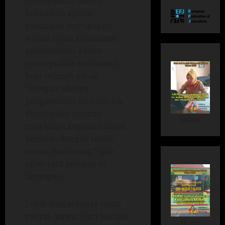
menegaskan bahwa
kehadiran aparat
gabungan merupakan
wujud nyata kolaborasi
antarinstansi dalam
menciptakan rasa aman
bagi seluruh pihak.
“Dengan adanya
pengamanan terpadu ini,
diharapkan seluruh
iklan
rangkaian kegiatan dapat
berjalan dengan tertib,
aman, dan lancar,” ujar
salah satu petugas di
lapangan.
Lebih dari sekadar pesta
rakyat, pawai Hari Kartini
iklan