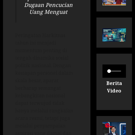
Dugaan Pencucian
Uang Menguat
Peringatan Harkitnas
tahun ini menjadi
momentum penting di
tengah dinamika sosial
politik nasional. Dengan
kesiapan personel dalam
skala besar, aparat
Berita
berharap semangat
Video
kebangkitan nasional
dapat terwujud tidak
hanya melalui rangkaian
acara resmi, tetapi juga
melalui penyampaian
aspirasi yang damai dan