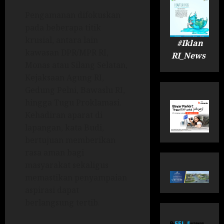
Pengamanan difokuskan
pada beberapa titik
krusial, antara lain
#Iklan
kawasan DPR/MPR RI,
RI_News
Monas atau Silang Selatan,
Kejaksaan Agung RI,
Gedung Pelni, Bawaslu RI,
hingga Tugu Proklamasi.
Kehadiran aparat di
lapangan, kata Budi,
bertujuan memberikan
rasa aman bagi
masyarakat sekaligus
memastikan penyampaian
aspirasi dapat
berlangsung tertib.