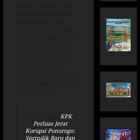
menjaga fasilitas umum
dan fasilitas sosial, serta
saling menghormati
petugas TNI-Polri yang
bertugas. Pengaturan lalu
lintas akan dilakukan
secara situasional sesuai
iklan
kondisi di lapangan, dan
masyarakat diminta
mengikuti arahan petugas
agar aktivitas kota tetap
berjalan normal.
Iklan
Baca juga :
KPK
Perluas Jerat
Korupsi Ponorogo:
Sprindik Baru dan