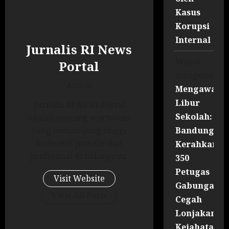
Kasus
Korupsi
Internal
Jurnalis RI News
Wisnu
Portal
mengenai
Author
Mengawal
Libur
Jurnalis RI News Portal
Sekolah:
adalah seorang wartawan
Bandung
yang menjunjung tinggi
kode etik jurnalis dan
Kerahkan
profesiinal di bidangnya.
350
Petugas
Visit Website
Gabungan
View All Posts
Cegah
Lonjakan
Kejahatan