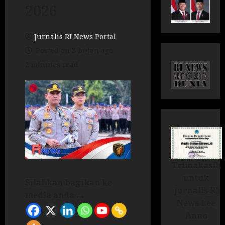
2026
Jurnalis RI News Portal
Posted on 3 bulan ago
2 minutes read
Trimakasih
untuk
Silahkan bagikan ke
Jurnalis RI
media anda ...
News Lee
Anno