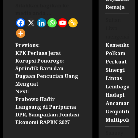
Silahkan bagikan ke
Remaja
media anda ...
Sultan
Liwa
mengenai
Kemenko
Previous:
KPK Perluas Jerat
Polkam
Korupsi Ponorogo:
Perkuat
Sprindik Baru dan
Sinergi
Dugaan Pencucian Uang
Lintas
Menguat
Lembaga
Next:
Hadapi
Prabowo Hadir
Ancaman
Langsung di Paripurna
Geopolitik
DPR, Sampaikan Fondasi
Multipolar
Ekonomi RAPBN 2027
Sammy