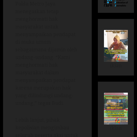
Polda Metro Jaya
menegaskan tetap
menghormati hak
masyarakat untuk
menyampaikan pendapat
di muka umum
sebagaimana dijamin oleh
undang-undang. “Kami
menghormati hak
iklan
masyarakat dalam
menyampaikan pendapat
karena merupakan hak
yang dilindungi undang-
undang,” tegas Budi.
Lebih lanjut, pihak
kepolisian mengimbau
iklan
seluruh peserta aksi untuk