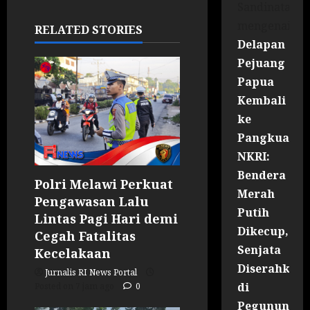
Sandinata
mengenai
RELATED STORIES
Delapan
Pejuang
Papua
Kembali
ke
Pangkuan
NKRI:
Bendera
Polri Melawi Perkuat
Merah
Pengawasan Lalu
Putih
Lintas Pagi Hari demi
Dikecup,
Cegah Fatalitas
Senjata
Kecelakaan
Diserahkan
Jurnalis RI News Portal
di
Posted on 7 jam ago
0
Pegununga