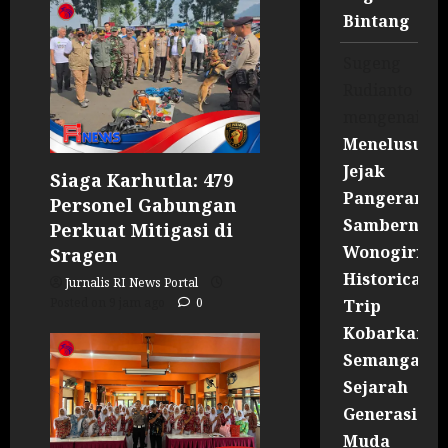
Bintang
Sugeng
Rudianto
mengenai
Menelusuri
Jejak
Siaga Karhutla: 479
Pangeran
Personel Gabungan
Sambernyaw
Perkuat Mitigasi di
Wonogiri
Sragen
Historical
Jurnalis RI News Portal
Posted on 9 jam ago
0
Trip
Kobarkan
Semangat
Sejarah
Generasi
Muda