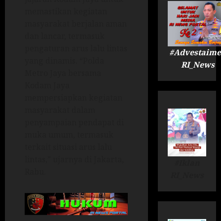
memastikan kegiatan
masyarakat berjalan aman
dan lancar, termasuk
pengaturan arus lalu lintas
#Advestaime
yang dinamis. “Polda
RI_News
Metro Jaya bersama
Kodam Jaya
mempersiapkan kegiatan
masyarakat dalam
penyampaian pendapat di
muka umum, termasuk
terkait situasi arus lalu
lintas,” ujarnya di Jakarta,
#Iklan
Rabu.
RI_News