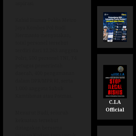
aspirasi.
Kabid Humas Polda Metro
Jaya Kombes Pol Budi
Hermanto menyatakan,
total personel tersebut
terdiri dari 12.263 anggota
Polri, 500 personel TNI, 74
petugas pemerintah
daerah, 400 pengamanan
dalam DPR/MPR RI, serta
1.000 anggota Sabuk
Kamtibmas atau Potmas.
C.I.A
Official
Menurut Budi, seluruh
kekuatan tersebut
disiagakan bersama
jajaran Kodam Jaya untuk