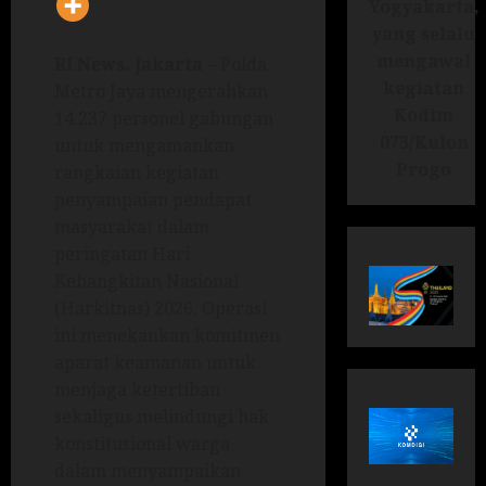
Yogyakarta,
yang selalu
mengawal
RI News.
Jakarta
– Polda
kegiatan
Metro Jaya mengerahkan
Kodim
14.237 personel gabungan
073/Kulon
untuk mengamankan
Progo
rangkaian kegiatan
penyampaian pendapat
masyarakat dalam
peringatan Hari
Kebangkitan Nasional
(Harkitnas) 2026. Operasi
ini menekankan komitmen
aparat keamanan untuk
menjaga ketertiban
sekaligus melindungi hak
konstitusional warga
dalam menyampaikan