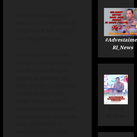
“Kita harus kawal agar
aspirasi ini tersampaikan
dengan baik dan damai,”
ujar Kapolresta Pati.
#Advestaime
RI_News
Ia menjelaskan bahwa
tuntutan nelayan antara
lain berkaitan dengan
kebijakan pemerintah
pusat di sektor perikanan,
termasuk penetapan
harga ikan yang lebih
#Iklan
berpihak kepada nelayan
RI_News
serta dukungan kebijakan
yang meningkatkan
kesejahteraan mereka.