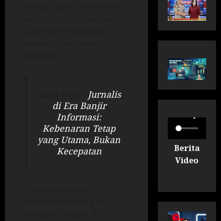
terlibat untuk membawa
senjata api maupun alat-
alat yang berpotensi
menimbulkan kesan
represif.
Baca juga :
Jurnalis
di Era Banjir
Informasi:
Kebenaran Tetap
yang Utama, Bukan
Berita
Kecepatan
Video
“Tidak ada yang
membawa senjata api
maupun tongkat. Kita