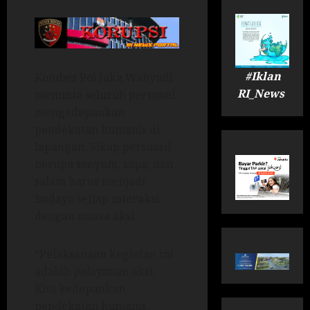
#Iklan
Kombes Pol Jaka Wahyudi
RI_News
meminta seluruh personel
mengedepankan
pendekatan humanis di
lapangan. Sikap persuasif
berupa senyum, sapa, dan
salam harus menjadi
budaya setiap interaksi
dengan massa aksi.
“Pelaksanaan kegiatan ini
adalah pelayanan aksi.
Kita kedepankan
pendekatan humanis,