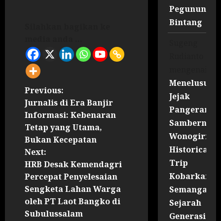
Pegununga
Bintang
Silahkan bagikan ke
media anda ...
Sugeng
Rudianto
mengenai
Menelusuri
Previous:
Jejak
Jurnalis di Era Banjir
Pangeran
Informasi: Kebenaran
Sambernyaw
Tetap yang Utama,
Wonogiri
Bukan Kecepatan
Historical
Next:
Trip
HRB Desak Kemendagri
Kobarkan
Percepat Penyelesaian
Sengketa Lahan Warga
Semangat
oleh PT Laot Bangko di
Sejarah
Subulussalam
Generasi