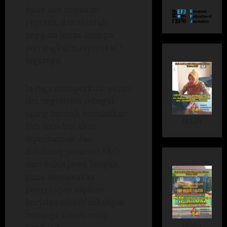
tidak ada tindakan
represif, dan seluruh
anggota harus mampu
merangkul masyarakat,”
tegasnya.
Ia juga memperkuat peran
tim negosiator sebagai
ujung tombak komunikasi.
iklan
Tim tersebut akan
diperbanyak dan
didukung personel BKO
dari Polda Jawa Tengah
guna memastikan
penyerapan aspirasi
berjalan efektif sekaligus
menjaga situasi tetap
iklan