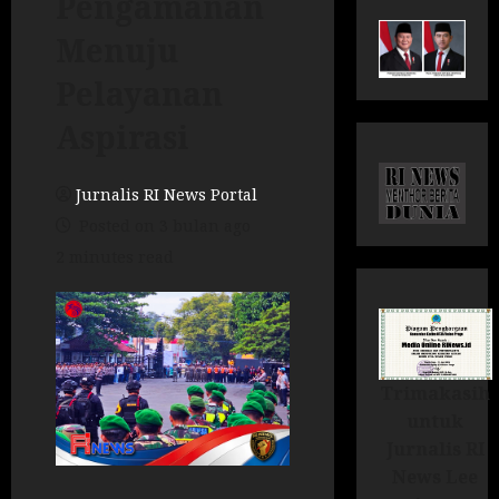
Pengamanan
Menuju
Pelayanan
Aspirasi
Jurnalis RI News Portal
Posted on 3 bulan ago
2 minutes read
Trimakasih
untuk
Jurnalis RI
News Lee