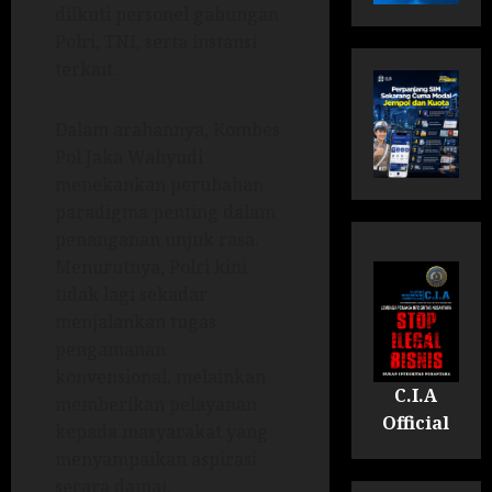
diikuti personel gabungan
Polri, TNI, serta instansi
terkait.
Dalam arahannya, Kombes
Pol Jaka Wahyudi
menekankan perubahan
paradigma penting dalam
penanganan unjuk rasa.
Menurutnya, Polri kini
tidak lagi sekadar
menjalankan tugas
pengamanan
konvensional, melainkan
C.I.A
memberikan pelayanan
Official
kepada masyarakat yang
menyampaikan aspirasi
secara damai.