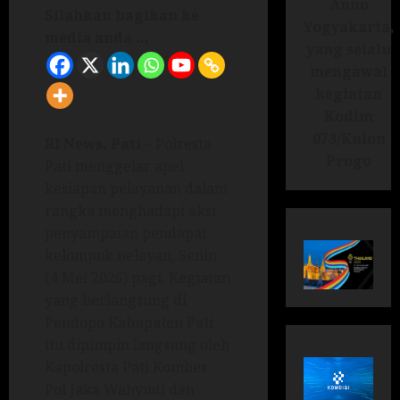
Anno
Silahkan bagikan ke
Yogyakarta,
media anda ...
yang selalu
mengawal
kegiatan
Kodim
073/Kulon
RI News.
Pati
– Polresta
Progo
Pati menggelar apel
kesiapan pelayanan dalam
rangka menghadapi aksi
penyampaian pendapat
kelompok nelayan, Senin
(4 Mei 2026) pagi. Kegiatan
yang berlangsung di
Pendopo Kabupaten Pati
itu dipimpin langsung oleh
Kapolresta Pati Kombes
Pol Jaka Wahyudi dan