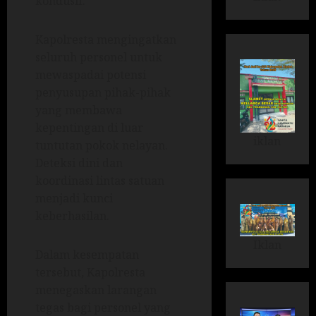
kondusif.
Kapolresta mengingatkan
seluruh personel untuk
mewaspadai potensi
penyusupan pihak-pihak
yang membawa
kepentingan di luar
iklan
tuntutan pokok nelayan.
Deteksi dini dan
koordinasi lintas satuan
menjadi kunci
keberhasilan.
Iklan
Dalam kesempatan
tersebut, Kapolresta
menegaskan larangan
tegas bagi personel yang