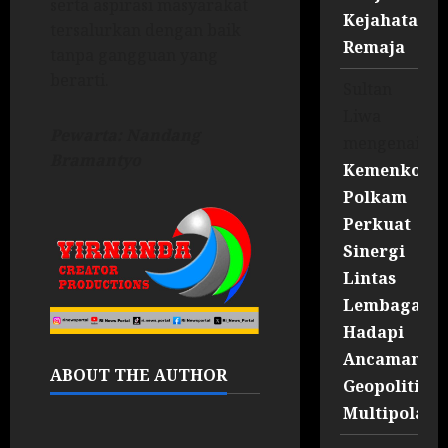
serta aspirasi masyarakat
Kejahatan
tersalurkan dengan baik
Remaja
tanpa gangguan yang
berarti.
Sultan
Liwa
Pewarta: Nandang
mengenai
Bramantyo
Kemenko
Polkam
Perkuat
Sinergi
Lintas
Lembaga
Hadapi
Ancaman
ABOUT THE AUTHOR
Geopolitik
Multipolar