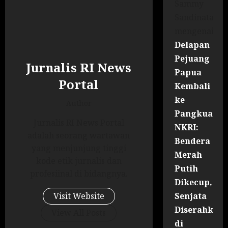
Sammy
Sandinata
mengenai
Delapan
Pejuang
Jurnalis RI News
Papua
Portal
Kembali
ke
Author
Pangkuan
Jurnalis RI News Portal
NKRI:
adalah seorang wartawan
Bendera
yang menjunjung tinggi
Merah
kode etik jurnalis dan
Putih
profesiinal di bidangnya.
Dikecup,
Senjata
Visit Website
Diserahkan
View All Posts
di