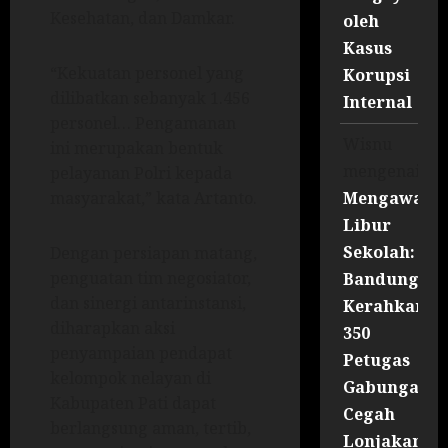
Kesehatan, dan Damkar.
oleh
Kasus
“Kekuatan personel yang
Korupsi
dilibatkan sebanyak 1.456
Internal
personel… Pengamanan
Wisnu
ini merupakan bentuk
mengenai
pelayanan Polri kepada
Mengawal
masyarakat,” kata Artanto.
Libur
Sekolah:
Dengan persiapan matang,
penguatan tim negosiator,
Bandung
dan sinergi antarinstansi,
Kerahkan
diharapkan aksi
350
penyampaian pendapat
Petugas
kelompok nelayan di
Gabungan
Kabupaten Pati dapat
Cegah
berlangsung aman, tertib,
Lonjakan