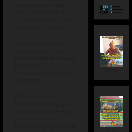
data, penerapan etika
profesi, komunikasi, dan
interaksi langsung dengan
masyarakat,” ujarnya.
Ia juga mengingatkan
seluruh mahasiswa untuk
senantiasa mengutamakan
keselamatan dan
iklan
kesehatan selama berada
di lapangan.
Dekan FKMIK Univet
Bantara, Prita Devy Igiany,
menyampaikan apresiasi
mendalam kepada
Puskesmas Bendosari yang
iklan