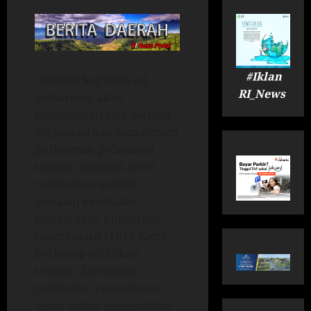
#Iklan
“Melalui kegiatan ini,
RI_News
mahasiswa akan
mempelajari tata laksana
organisasi dan manajemen
puskesmas, pelayanan
standar minimal, serta
melakukan analisis
masalah kesehatan
masyarakat, khususnya
tuberkulosis (TBC). Kami
berharap ini bukan
sekadar formalitas,
melainkan pengalaman
nyata dalam pengambilan