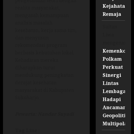
pengetahuan teori dengan
Kejahatan
realita masyarakat,
Remaja
mengasah kemampuan
analisis masalah
Sultan
kesehatan, kerja sama tim,
Liwa
dan menyusun
mengenai
rekomendasi program
Kemenko
berbasis kebutuhan lokal.
Polkam
Kehadiran mereka
Perkuat
diharapkan turut
Sinergi
mendukung peningkatan
derajat kesehatan
Lintas
masyarakat di Kabupaten
Lembaga
Sukoharjo.
Hadapi
Ancaman
Pewarta: Nandar Suyadi
Geopolitik
Multipolar
Tag Line :