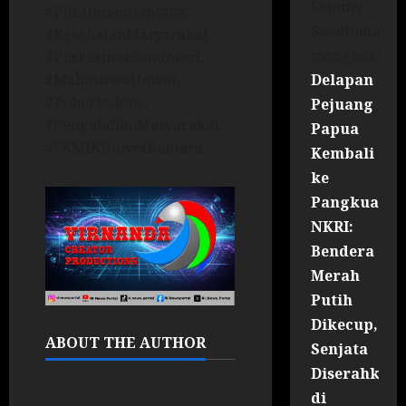
Sammy
#PBLUnivetBantara,
Sandinata
#KesehatanMasyarakat,
mengenai
#PuskesmasBendosari,
Delapan
#MahasiswaUnivet,
#Tuberkulosis,
Pejuang
#PengabdianMasyarakat,
Papua
#FKMIKUnivetBantara,
Kembali
ke
Pangkuan
NKRI:
Bendera
Merah
Putih
Dikecup,
ABOUT THE AUTHOR
Senjata
Diserahkan
di