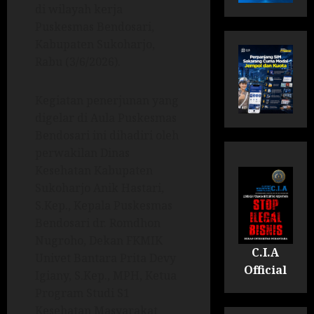
di wilayah kerja
Puskesmas Bendosari,
Kabupaten Sukoharjo,
Rabu (3/6/2026).
Kegiatan penerjunan yang
digelar di Aula Puskesmas
Bendosari ini dihadiri oleh
perwakilan Dinas
Kesehatan Kabupaten
Sukoharjo Anik Hastari,
S.Kep., Kepala Puskesmas
Bendosari dr. Romdhon
Nugroho, Dekan FKMIK
C.I.A
Univet Bantara Prita Devy
Official
Igiany, S.Kep., MPH, Ketua
Program Studi S1
Kesehatan Masyarakat