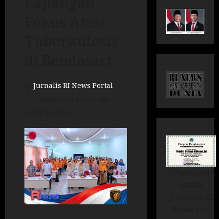
Lapangan,
Fokus Atasi
Tuberkulosis
di Bendosari
Jurnalis RI News Portal
Posted on 2 bulan ago
3 minutes read
Trimakasih
untuk
Jurnalis RI
News Lee