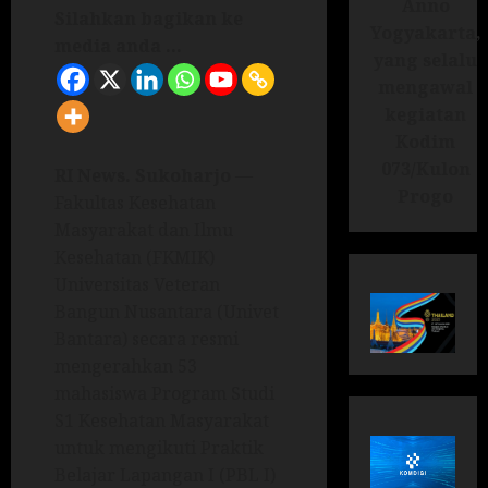
Anno
Silahkan bagikan ke
Yogyakarta,
media anda ...
yang selalu
mengawal
kegiatan
Kodim
073/Kulon
RI News.
Sukoharjo
—
Progo
Fakultas Kesehatan
Masyarakat dan Ilmu
Kesehatan (FKMIK)
Universitas Veteran
Bangun Nusantara (Univet
Bantara) secara resmi
mengerahkan 53
mahasiswa Program Studi
S1 Kesehatan Masyarakat
untuk mengikuti Praktik
Belajar Lapangan I (PBL I)