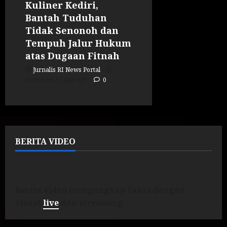
Kuliner Kediri,
Bantah Tuduhan
Tidak Senonoh dan
Tempuh Jalur Hukum
atas Dugaan Fitnah
Jurnalis RI News Portal
Posted on 10 jam ago
0
BERITA VIDEO
Berita video mengungkap fakta dengan
visual
live
dan streaming.