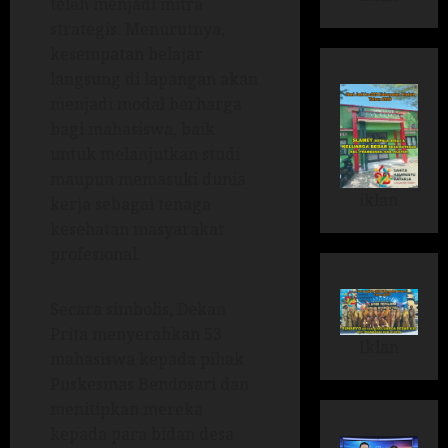
telah menjadi mitra
strategis. Menurutnya,
kesempatan belajar
langsung di lapangan akan
menjadi modal berharga
bagi mahasiswa, baik
untuk melanjutkan studi
maupun memasuki dunia
iklan
kerja sebagai tenaga
kesehatan masyarakat
profesional.
Secara simbolis, Dekan
Prita menyerahkan 53
Iklan
mahasiswa kepada pihak
Puskesmas Bendosari dan
menitipkan mereka
kepada para bidan desa