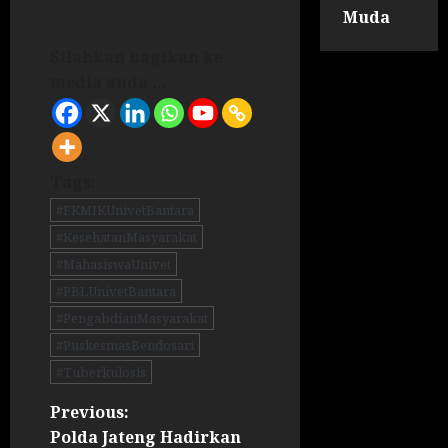
Muda
Silahkan bagikan ke
media anda ...
Tags:
#FKMIKUnivetBantara
#KesehatanMasyarakat
#MahasiswaUnivet
#PBLUnivetBantara
#PengabdianMasyarakat
#PuskesmasBendosari
#Tuberkulosis
Previous:
Polda Jateng Hadirkan