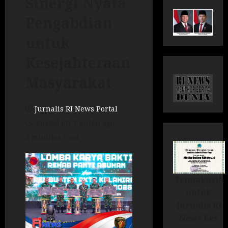
Sinergi Nyata
Pengabdian
untuk
Kesejahteraan
Masyarakat
Jurnalis RI News Portal
Posted on 2 bulan ago
2 minutes read
Trimakasih
untuk
Jurnalis RI
News Lee