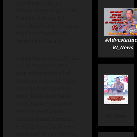
oleh Waaster Kasad
Bidang Binter Brigjen TNI
Boemi Ario Bimo, S.E.,
mewakili Asisten Teritorial
Kepala Staf Angkatan
#Advestaime
Darat (Aster Kasad).
RI_News
Lomba Karya Bakti TNI AD
Tahun Anggaran 2026
yang diinisiasi oleh Staf
Teritorial Angkatan Darat
(Sterad) ini mengusung
tema “Kodiklatad Hadir
untuk Rakyat”. Kegiatan
#Iklan
tersebut melibatkan
RI_News
seluruh satuan komando
kewilayahan di Indonesia,
mulai dari tingkat Kodam,