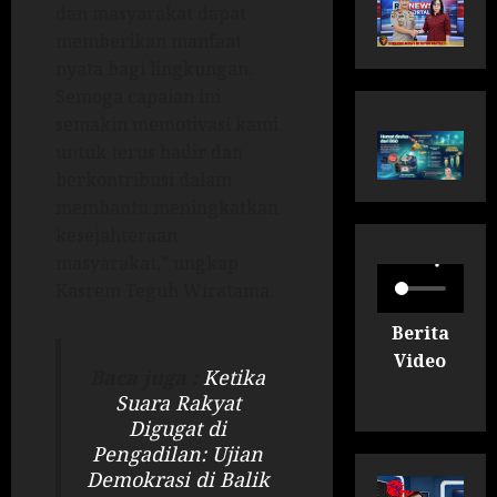
dan masyarakat dapat
memberikan manfaat
nyata bagi lingkungan.
Semoga capaian ini
semakin memotivasi kami
untuk terus hadir dan
berkontribusi dalam
membantu meningkatkan
kesejahteraan
masyarakat,” ungkap
Kasrem Teguh Wiratama.
Berita
Video
Baca juga :
Ketika
Suara Rakyat
Digugat di
Pengadilan: Ujian
Demokrasi di Balik