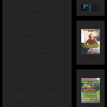
kesejahteraan masyarakat
melalui program
pembinaan teritorial yang
langsung menyentuh
kebutuhan dasar warga.
Tim penilai Pusat Sterad
mengevaluasi pelaksanaan
rehabilitasi di Panti
Asuhan Cipto Siswoyo,
iklan
Karangwuni,
Bangunkerto, Turi,
Kabupaten Sleman, serta
fasilitasi administrasi
kependudukan berupa
pembuatan akta kelahiran.
Kolonel Inf Teguh
iklan