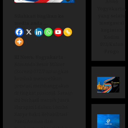
Anno
Yogyakarta,
yang selalu
Silahkan bagikan ke
mengawal
media anda ...
kegiatan
Kodim
073/Kulon
Progo
RI News. Yogyakarta
–
Komando Resor Militer
(Korem) 072/Pamungkas
kembali menorehkan
prestasi membanggakan
di tingkat nasional. Satuan
ini berhasil meraih Juara
Harapan I dalam Lomba
Karya Bakti Rehabilitasi
Panti Asuhan dan