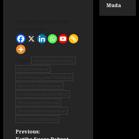
Muda
Silahkan bagikan ke
media anda ...
Tags:
#AktaKelahiranGratis
#JuaraHarapanI
#KemanunggalanTNIRakyat
#Korem072Pamungkas
#LombaKaryaBaktiTNIAD
#PembinaanTeritorial
#RehabilitasiPantiAsuhan
#TNIADUntukRakyat
Previous: