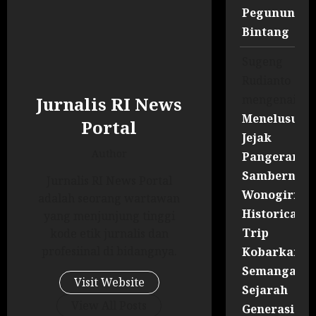
Pegununga
Bintang
Sugeng
Rudianto
mengenai
Jurnalis RI News
Menelusuri
Portal
Jejak
Author
Pangeran
Sambernyaw
Jurnalis RI News Portal
Wonogiri
adalah seorang wartawan
Historical
yang menjunjung tinggi
Trip
kode etik jurnalis dan
profesiinal di bidangnya.
Kobarkan
Semangat
Visit Website
Sejarah
View All Posts
Generasi