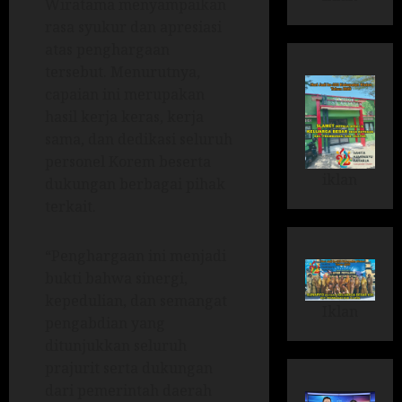
Wiratama menyampaikan
rasa syukur dan apresiasi
atas penghargaan
tersebut. Menurutnya,
capaian ini merupakan
hasil kerja keras, kerja
sama, dan dedikasi seluruh
personel Korem beserta
iklan
dukungan berbagai pihak
terkait.
“Penghargaan ini menjadi
bukti bahwa sinergi,
kepedulian, dan semangat
Iklan
pengabdian yang
ditunjukkan seluruh
prajurit serta dukungan
dari pemerintah daerah