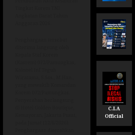
Pembuatan Akta Kelahiran
Tingkat Korem TNI
Angkatan Darat Tahun
Anggaran 2026.
Penghargaan tersebut
diterima langsung oleh
Kepala Staf Korem
(Kasrem) 072/Pamungkas,
Kolonel Inf Teguh
Wiratama, S.Sos., M.Han.,
yang mewakili Komandan
Korem 072/Pamungkas.
Penyerahan berlangsung
di Hotel Golden Boutique,
C.I.A
Kemayoran, Jakarta Pusat,
Official
pada Jumat (12/6/2026).
Penghargaan diserahkan