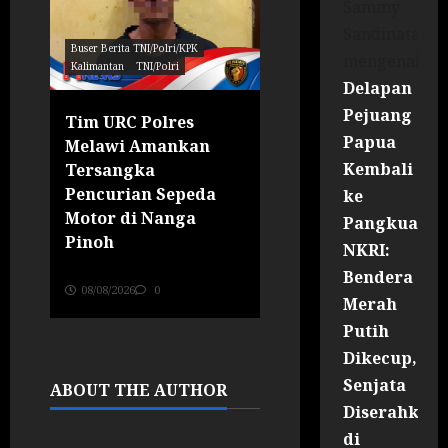
Sammy
Sandinata
Buser Berita TNI/Polri/KPK
Buser Berita TNI/Polri/KPK
mengenai
Kalimantan
TNI/Polri
Kalimantan
TNI/Polri
Delapan
Pejuang
an
Tim URC Polres
Polsek Ella Hilir
Papua
Melawi Amankan
Perkuat Sinergi
Kembali
ap
Tersangka
dengan Warga le
Pencurian Sepeda
Jumat Curhat di
ke
Motor di Nanga
Masjid Shirotul
Pangkuan
Pinoh
Jannah
NKRI:
Jurnalis RI News Portal
Jurnalis RI News Portal
Bendera
08/08/2026
0
08/08/2026
0
Merah
Putih
Dikecup,
Senjata
ABOUT THE AUTHOR
Diserahkan
di