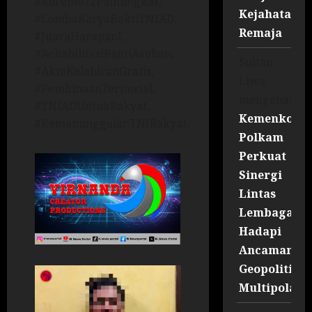
#Korem072Pamungkas,
Kejahatan
#LombaKaryaBaktiTNIAD,
Remaja
#JuaraHarapanI,
#RehabilitasiPantiAsuhan,
Sultan
#AktaKelahiranGratis,
Liwa
#PembinaanTeritorial,
mengenai
#TNIADUntukRakyat,
Kemenko
#KemanunggalanTNIRakyat,
Polkam
Perkuat
Sinergi
Lintas
Lembaga
Hadapi
Ancaman
Geopolitik
Multipolar