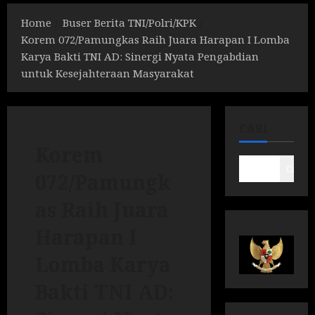
Home
Buser Berita TNI/Polri/KPK
Korem 072/Pamungkas Raih Juara Harapan I Lomba
Karya Bakti TNI AD: Sinergi Nyata Pengabdian
untuk Kesejahteraan Masyarakat
CARI
Korem
Cari
072/Pamungk
as Raih Juara
Harapan I
Lomba Karya
Bakti TNI AD: