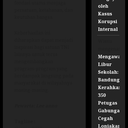
fondasi utama menjaga
oleh
persatuan, ketahanan, dan
Kasus
keutuhan bangsa.
Korupsi
Internal
Keberhasilan ini
diharapkan dapat menjadi
Wisnu
inspirasi bagi satuan TNI
mengenai
lainnya untuk terus
Mengawal
mengembangkan
Libur
program-program yang
Sekolah:
berdampak langsung pada
Bandung
masyarakat di wilayahnya
Kerahkan
masing-masing.
350
Petugas
Pewarta: Lee anno
Gabungan
Cegah
Tagline :
Lonjakan