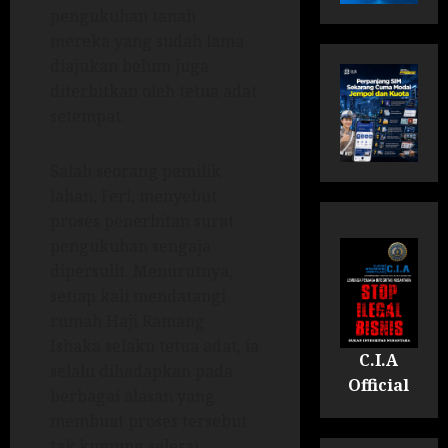
pengukuhan tanah
mereka yang sudah lama
diajukan belum juga
diterbitkan oleh tetua adat
setempat.
Salah seorang pemilik
lahan, Feri, menyebut
proses penerbitan surat
pengukuhan sengaja
dipersulit. Menurutnya,
setiap kali mendatangi
rumah Haji Ramang
Ishaka selaku tetua adat, ia
C.I.A
selalu dihadapkan pada
Official
berbagai alasan yang
membuat proses tersebut
tak kunjung selesai.