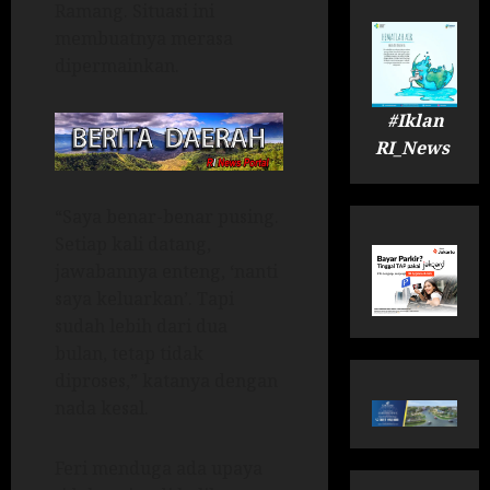
Ramang. Situasi ini
membuatnya merasa
dipermainkan.
#Iklan
RI_News
“Saya benar-benar pusing.
Setiap kali datang,
jawabannya enteng, ‘nanti
saya keluarkan’. Tapi
sudah lebih dari dua
bulan, tetap tidak
diproses,” katanya dengan
nada kesal.
Feri menduga ada upaya