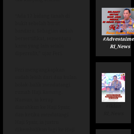
“Ada 17 bidang tanah di
bukit sebelah barat
bandara. Sebagian sudah
bersertifikat, sementara
#Advestaime
kami yang lain selalu
RI_News
dipersulit,” ujar Feri.
Feri mengungkapkan
sudah lebih dari dua bulan
bolak-balik mendatangi
rumah Haji Ramang.
Namun, ia kerap
#Iklan
diarahkan ke Haji Syair,
RI_News
dan ketika mendatangi
Haji Syair, ia justru
dikembalikan lagi ke Haji