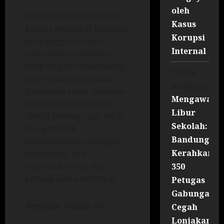
oleh
Kasus ini menjadi sorotan
Kasus
karena berada di kawasan
Korupsi
penyangga Bandara
Internal
Internasional Komodo
yang tengah berkembang
Wisnu
pesat sebagai destinasi
mengenai
pariwisata super prioritas.
Mengawal
Kejelasan status lahan
Libur
dinilai penting agar tidak
Sekolah:
menghambat
Bandung
pembangunan sekaligus
Kerahkan
melindungi hak
masyarakat adat dan
350
pemilik lahan setempat.
Petugas
Gabungan
Perwata: Vitalis No
Cegah
Lonjakan