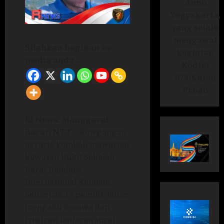
Anno
Yogyakarta,
yang selalu
mengawal
Silahkan bagikan ke
kegiatan
media anda ...
Kodim
073/Kulon
Progo
RI News.
Manggarai
Barat, NTT
– Ketegangan
agraria kembali mewarnai
kawasan Bukit Sebelah
Barat Bandara
Internasional Komodo.
Sebanyak 17 pemilik lahan
mengaku kecewa dan
frustrasi lantaran surat