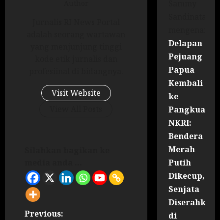
Sammy
Author
Sandinata
Jurnalis RI News Portal
mengenai
adalah seorang wartawan
Delapan
yang menjunjung tinggi
Pejuang
kode etik jurnalis dan
Papua
profesiinal di bidangnya.
Kembali
Visit Website
ke
View All Posts
Pangkuan
NKRI:
Bendera
Merah
Silahkan bagikan ke
Putih
media anda ...
Dikecup,
Senjata
Diserahkan
Previous:
di