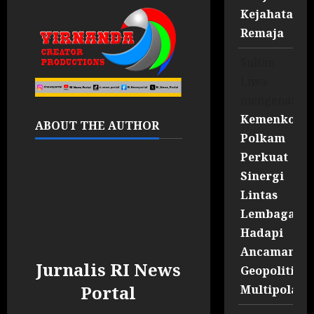
Kejahatan
Remaja
Sultan
Liwa
mengenai
Kemenko
ABOUT THE AUTHOR
Polkam
Perkuat
Sinergi
Lintas
Lembaga
Hadapi
Ancaman
Jurnalis RI News
Geopolitik
Portal
Multipolar