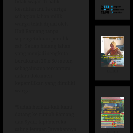
tidak wajar di balik
kesulitan ini. Ia curiga
sebagian lahan milik
warga telah dijual oleh
Haji Ramang tanpa
sepengetahuan pemilik
sah. Setiap bidang lahan
yang menjadi sengketa
berukuran 20 x 80 meter,
sebagaimana tercantum
iklan
dalam dokumen
kepemilikan yang dimiliki
warga.
“Sudah berkali-kali kami
datang ke rumah Ramang
dan Syair, tapi mereka
saling lempar. Jawabannya
iklan