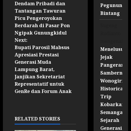
Dendam Pribadi dan
Pegununga
Tantangan Tawuran
Bintang
Picu Pengeroyokan
Sugeng
Berdarah di Pasar Pon
Ngipak Gunungkidul
Rudianto
Next:
mengenai
Bupati Parosil Mabsus
Menelusuri
Apresiasi Prestasi
Jejak
Generasi Muda
Pangeran
Lampung Barat,
Sambernyaw
Janjikan Sekretariat
Wonogiri
Representatif untuk
Historical
GenRe dan Forum Anak
Trip
Kobarkan
Semangat
RELATED STORIES
Sejarah
Generasi