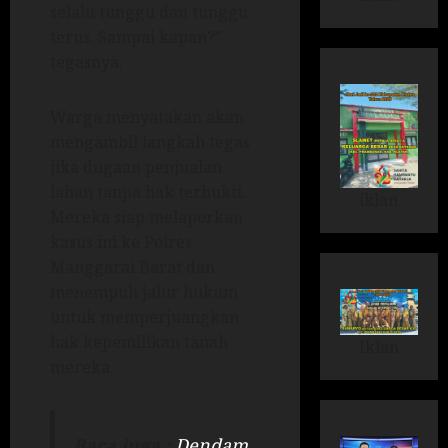
selalu tunggu dan tunggu
terus. Sampai kapan?”
tegasnya.
Warga menyatakan akan
mengambil langkah tegas
jika dugaan penjualan
lahan tanpa hak terbukti.
iklan
Mereka siap melaporkan
kasus ini ke Polres
Manggarai Barat dan
menempuh jalur hukum
untuk memperjuangkan
hak kepemilikan tanah
Iklan
mereka.
Baca juga :
Dendam