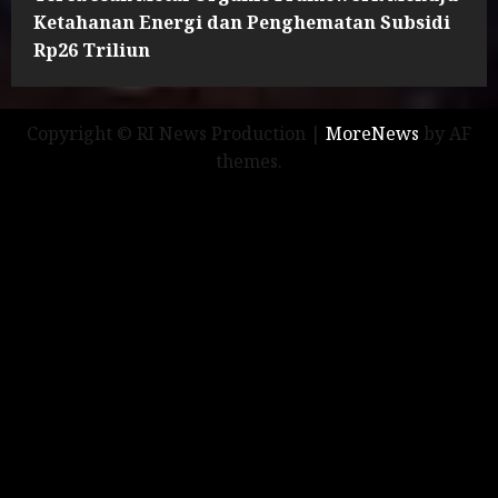
Ketahanan Energi dan Penghematan Subsidi
Rp26 Triliun
Copyright © RI News Production
|
MoreNews
by AF
themes.