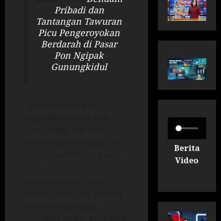
Pribadi dan
Tantangan Tawuran
Picu Pengeroyokan
Berdarah di Pasar
Pon Ngipak
Gunungkidul
“Kami hanya ingin
kepastian hukum atas
tanah kami. Ada apa
sampai surat pengukuhan
Berita
ini dipersulit?” tutur Feri.
Video
Keluhan serupa juga
disampaikan oleh pemilik
lahan lainnya yang
termasuk dalam kelompok