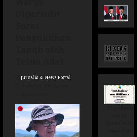
Warga
Dipersulit
Surat
Pengukuhan
Tanah oleh
Tetua Adat
Jurnalis RI News Portal
Posted on 2 bulan ago
2 minutes read
Trimakasih
untuk
Jurnalis RI
News Lee