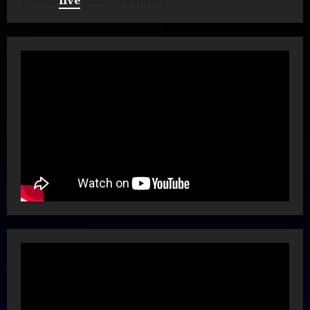
visual
live
dan streaming.