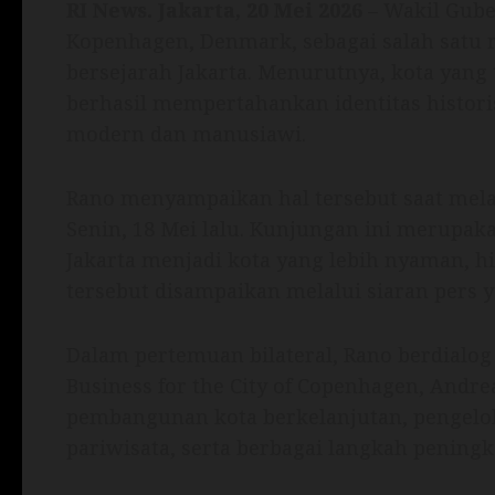
RI News. Jakarta, 20 Mei 2026
– Wakil Gube
Kopenhagen, Denmark, sebagai salah satu 
bersejarah Jakarta. Menurutnya, kota yang 
berhasil mempertahankan identitas histor
modern dan manusiawi.
Rano menyampaikan hal tersebut saat mel
Senin, 18 Mei lalu. Kunjungan ini merupa
Jakarta menjadi kota yang lebih nyaman, h
tersebut disampaikan melalui siaran pers y
Dalam pertemuan bilateral, Rano berdialog
Business for the City of Copenhagen, Andr
pembangunan kota berkelanjutan, pengel
pariwisata, serta berbagai langkah peningk