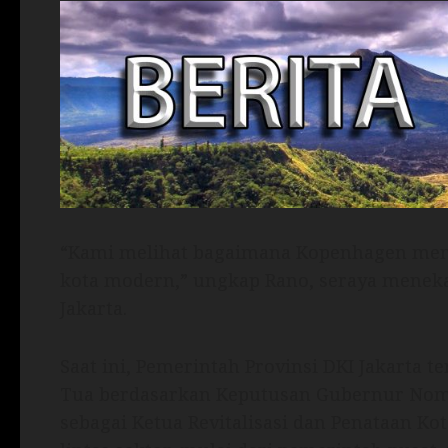
“Kami melihat bagaimana Kopenhagen meng
kota modern,” ungkap Rano, seraya meneka
Jakarta.
Saat ini, Pemerintah Provinsi DKI Jakarta 
Tua berdasarkan Keputusan Gubernur Nomo
sebagai Ketua Revitalisasi dan Penataan K