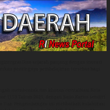
integrasikan sejarah panjang dengan inovasi
nkan pentingnya pembelajaran tersebut bagi
tengah membentuk tim khusus revitalisasi Kota
r 1153 Tahun 2025, dengan Rano Karno sendiri
ota Tua. Pengembangan ini melibatkan kolaborasi