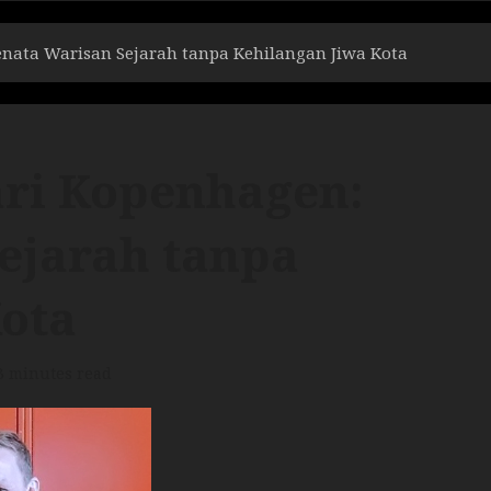
enata Warisan Sejarah tanpa Kehilangan Jiwa Kota
ari Kopenhagen:
ejarah tanpa
Kota
3 minutes read