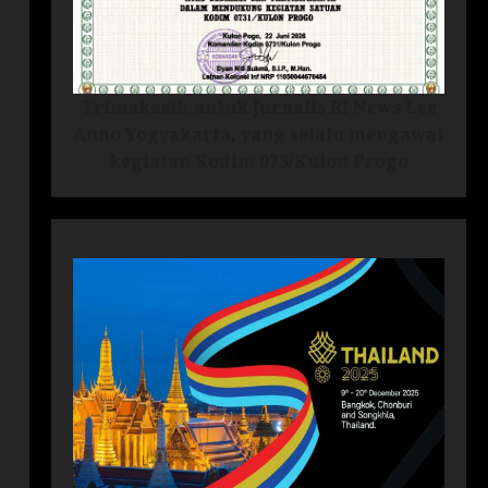
Trimakasih untuk Jurnalis RI News Lee
Anno Yogyakarta, yang selalu mengawal
kegiatan Kodim 073/Kulon Progo