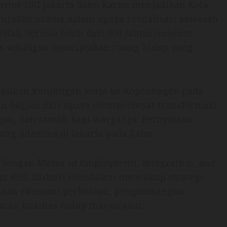
rnur DKI Jakarta Rano Karno menjadikan Kota
rujukan utama dalam upaya revitalisasi kawasan
telah berusia lebih dari 900 tahun tersebut
is sekaligus menciptakan ruang hidup yang
akukan kunjungan kerja ke Kopenhagen pada
kan bagian dari upaya mempercepat transformasi
ijau, dan ramah bagi warganya. Pernyataan
ang diterima di Jakarta pada Rabu.
 dengan Mayor of Employment, Integration, and
eas Kiel. Diskusi mendalam mencakup strategi
olaan ekonomi perkotaan, pengembangan
atan kualitas hidup masyarakat.