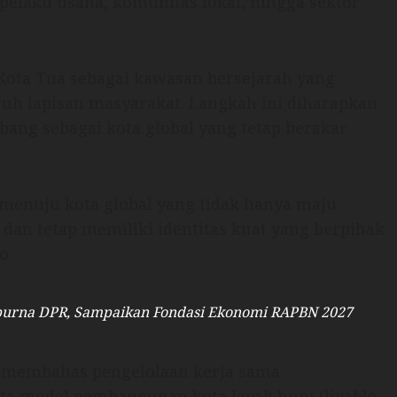
 pelaku usaha, komunitas lokal, hingga sektor
ota Tua sebagai kawasan bersejarah yang
uruh lapisan masyarakat. Langkah ini diharapkan
bang sebagai kota global yang tetap berakar
menuju kota global yang tidak hanya maju
dan tetap memiliki identitas kuat yang berpihak
o.
purna DPR, Sampaikan Fondasi Ekonomi RAPBN 2027
 membahas pengelolaan kerja sama
serta model pembangunan kota layak huni (livable