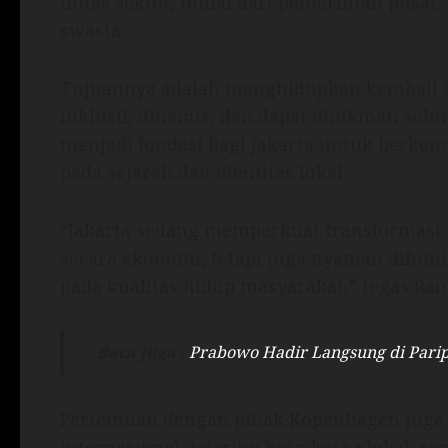
lintas sektor, mulai dari pemerintah pusat,
swasta.
Tujuannya adalah menghidupkan kembali K
inklusif, dinamis, dan dapat dinikmati sel
menjadi fondasi bagi Jakarta untuk berkem
pada sejarah dan identitas lokal.
“Jakarta sedang memperkuat transformasi 
secara ekonomi, tetapi juga nyaman dihuni 
pada kualitas hidup masyarakat,” tegas Ran
Baca juga :
Prabowo Hadir Langsung di Pari
Pertemuan dengan pihak Kopenhagen juga
internasional, jejaring kota-kota global, 