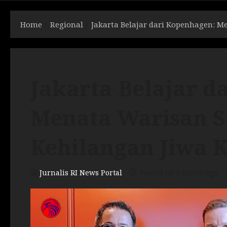
Home
Regional
Jakarta Belajar dari Kopenhagen: M
Jakarta Belajar d
Menata Warisan S
Kehilangan Jiwa 
Jurnalis RI News Portal
Posted on 3 bulan ago