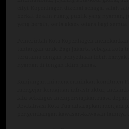
city). Kopenhagen dikenal sebagai salah sat
berkat desain ruang publik yang nyaman, ja
yang bersih, serta akses setara bagi semu
Pemerintah Kota Kopenhagen menekankan b
tantangan unik. Bagi Jakarta sebagai kota t
terutama dengan penyediaan lebih banyak r
nyaman di tengah iklim panas.
Kunjungan ini mencerminkan komitmen Pem
mengejar kemajuan infrastruktur, melai
lalu sekaligus mempersiapkan masa depan y
Revitalisasi Kota Tua diharapkan menjadi p
pengembangan kawasan-kawasan lainnya di