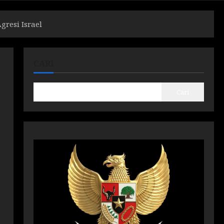
resi Israel
CARI
Cari