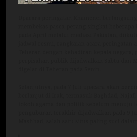
Upacara peringatan Khamenei berlangsung 
membekas pasca-perang singkat beberapa bu
pada April melalui mediasi Pakistan, diiku
jadwal resmi, rangkaian acara peringatan 
Teheran dengan kehadiran kepala negara, p
perpisahan publik dijadwalkan Sabtu dan
digelar di Teheran pada Senin.
Selanjutnya, pada 7 Juli upacara akan berpi
berlanjut di Irak, termasuk Baghdad, Najaf
tokoh agama dan politik sebelum menuju t
penguburan terakhir dijadwalkan pada 9 Ju
Mashhad, salah satu situs paling suci dalam 