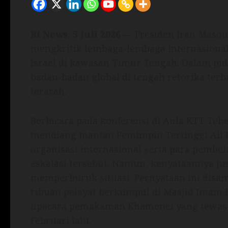
RI News, 5 Juli 2026
— Presiden Iran Masoud
mengkritik lembaga-lembaga internasiona
Israel di kawasan Timur Tengah. Dalam pid
badan-badan global di tengah retorika te
terarah.
Berbicara pada konferensi di Aula KTT Te
mendiang mantan Pemimpin Tertinggi Ali
organisasi internasional serta para pemb
eskalasi tersebut. Namun, kenyataannya ju
memperburuk situasi. Pernyataan ini disa
ribuan pelayat berkumpul di Masjid Imam
upacara pemakaman Khamenei yang tewas d
Februari lalu.