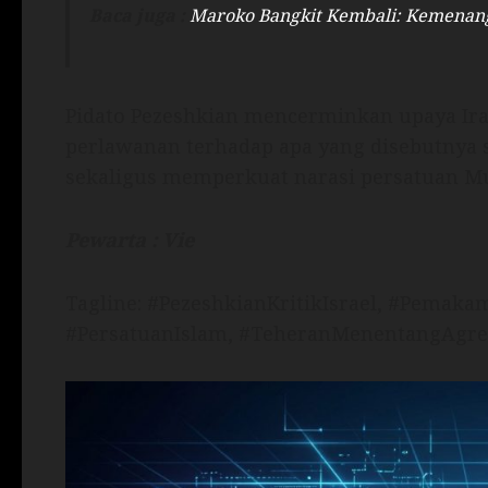
Baca juga :
Maroko Bangkit Kembali: Kemenanga
Pidato Pezeshkian mencerminkan upaya Ira
perlawanan terhadap apa yang disebutnya 
sekaligus memperkuat narasi persatuan Mu
Pewarta : Vie
Tagline: #PezeshkianKritikIsrael, #Pemak
#PersatuanIslam, #TeheranMenentangAgre