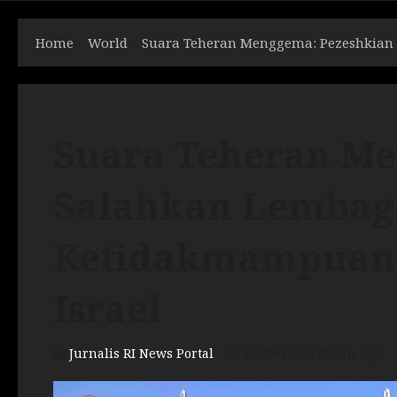
Home
World
Suara Teheran Menggema: Pezeshkian 
Suara Teheran Me
Salahkan Lembaga
Ketidakmampuan 
Israel
Jurnalis RI News Portal
Posted on 1 bulan ago