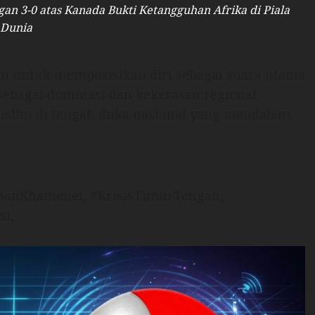
n 3-0 atas Kanada Bukti Ketangguhan Afrika di Piala
Dunia
n untuk memposisikan diri sebagai suara utama
sebagai dominasi dan kekerasan regional,
slim di tengah duka nasional yang mendalam.
amanKhamenei, #KrisisTimurTengah,
si,