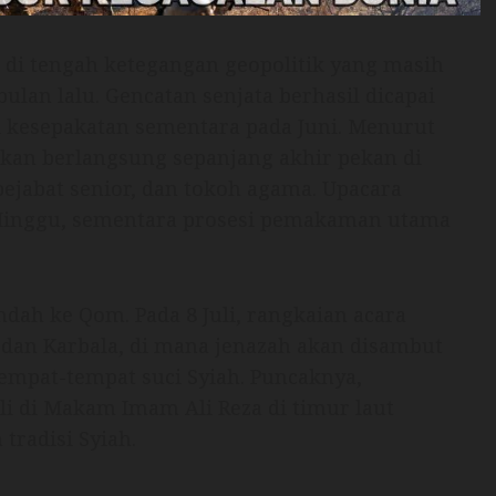
di tengah ketegangan geopolitik yang masih
lan lalu. Gencatan senjata berhasil dicapai
ti kesepakatan sementara pada Juni. Menurut
akan berlangsung sepanjang akhir pekan di
ejabat senior, dan tokoh agama. Upacara
 Minggu, sementara prosesi pemakaman utama
ndah ke Qom. Pada 8 Juli, rangkaian acara
, dan Karbala, di mana jenazah akan disambut
empat-tempat suci Syiah. Puncaknya,
li di Makam Imam Ali Reza di timur laut
tradisi Syiah.