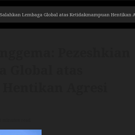
Salahkan Lembaga Global atas Ketidakmampuan Hentikan Ag
nggema: Pezeshkian
 Global atas
Hentikan Agresi
2 minutes read