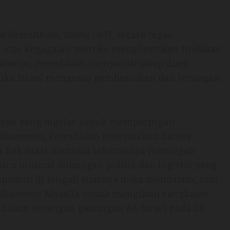
 Pezeshkian, Sabtu (4/7), secara tegas
l atas kegagalan mereka menghentikan tindakan
atonya, Pezeshkian menyoroti sikap diam
rbuka Israel mengenai pembunuhan dan serangan
heran yang digelar untuk memperingati
 Khamenei, Pezeshkian menyatakan bahwa
ela hak asasi manusia seharusnya mencegah
stru muncul dukungan politik dan logistik yang
mpaikan di tengah suasana duka mendalam, saat
 Khomeini Mosalla untuk mengikuti rangkaian
alam serangan gabungan AS-Israel pada 28