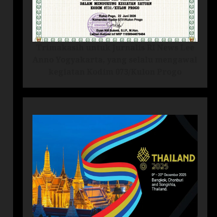
Trimakasih untuk Jurnalis RI News Lee
Anno Yogyakarta, yang selalu mengawal
kegiatan Kodim 073/Kulon Progo