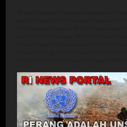
Pezeshkian menekankan bahwa Israel tela
menjadi biang keladi banyak krisis serta 
bahwa negara-negara Muslim sama sekali ti
menandai dimulainya “kepemimpinan baru”
bahwa kepemimpinan saat ini memikul tan
terus berjuang mewujudkan cita-cita revol
memperluas solidaritas antarnegara Musli