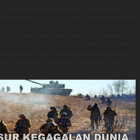
h menyerang berbagai negara di kawasan dan
ketidakstabilan di Timur Tengah. Ia menambahkan
dak memulai agresi ini. Pidato tersebut juga
 bagi komunitas Islam. Pezeshkian menyatakan
ggung jawab berat, dan pemerintahannya akan
usi, memperkuat persatuan umat Islam, serta
m.