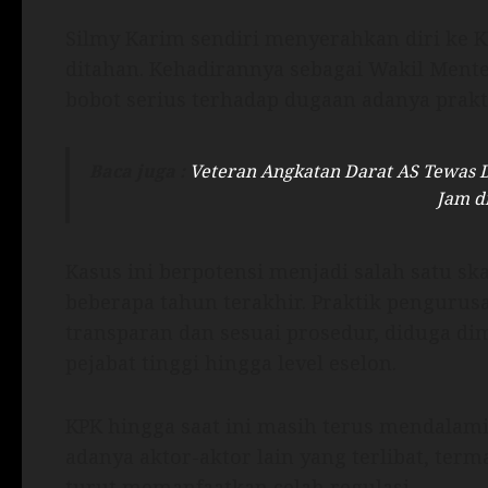
Silmy Karim sendiri menyerahkan diri ke K
ditahan. Kehadirannya sebagai Wakil Ment
bobot serius terhadap dugaan adanya prakti
Baca juga :
Veteran Angkatan Darat AS Tewas D
Jam d
Kasus ini berpotensi menjadi salah satu sk
beberapa tahun terakhir. Praktik penguru
transparan dan sesuai prosedur, diduga di
pejabat tinggi hingga level eselon.
KPK hingga saat ini masih terus mendala
adanya aktor-aktor lain yang terlibat, term
turut memanfaatkan celah regulasi.