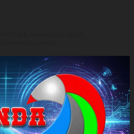
, #OTT_KPK, #KasusKITAP_KITAS,
#SkandalKeimigrasian,