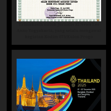
Trimakasih untuk Jurnalis RI News Lee
Anno Yogyakarta, yang selalu mengawal
kegiatan Kodim 073/Kulon Progo