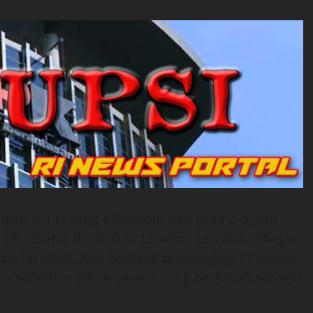
ngan (OTT) yang dilakukan KPK pada 2–3 Juni
TPI Jakarta Barat. OTT tersebut tercatat sebagai
rasi tersebut, KPK berhasil menangkap 17 orang,
 dan sembilan pihak swasta yang berperan sebagai