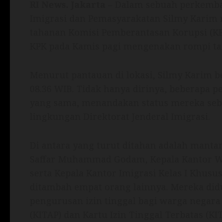
RI News.
Jakarta
– Dalam sebuah perkemba
Imigrasi dan Pemasyarakatan Silmy Karim 
tahanan Komisi Pemberantasan Korupsi (KP
KPK pada Kamis pagi mengenakan rompi ta
Menurut pantauan di lokasi, Silmy Karim b
08.36 WIB. Tidak hanya dirinya, beberapa 
yang sama, menandakan status mereka seba
lingkungan Direktorat Jenderal Imigrasi.
Di antara yang turut ditahan adalah manta
Saffar Muhammad Godam, Kepala Kantor Wila
serta Kepala Kantor Imigrasi Kelas I Khusu
ditambah empat orang lainnya. Mereka didu
pengurusan izin tinggal bagi warga negara 
(KITAP) dan Kartu Izin Tinggal Terbatas (KIT