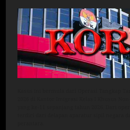
Kasus ini bermula dari Operasi Tangkap Ta
2026 di Kantor Imigrasi Kelas I Khusus Non-
yang ke-11 sepanjang tahun 2026. Dari ope
terdiri dari delapan aparatur sipil negara
perantara.