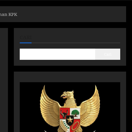
ahan KPK
CARI
Cari