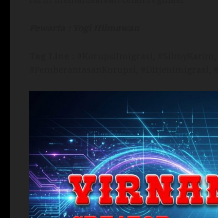
Pewarta : Yogi Hilmawan
Tag Line :
#KorupsiImigrasi, #SilmyKarim
#PemberantasanKorupsi, #DitjenImigrasi, 