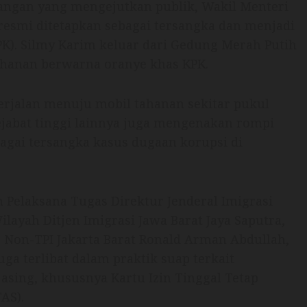
ngan yang mengejutkan publik, Wakil Menteri
resmi ditetapkan sebagai tersangka dan menjadi
K). Silmy Karim keluar dari Gedung Merah Putih
hanan berwarna oranye khas KPK.
erjalan menuju mobil tahanan sekitar pukul
pejabat tinggi lainnya juga mengenakan rompi
gai tersangka kasus dugaan korupsi di
n Pelaksana Tugas Direktur Jenderal Imigrasi
yah Ditjen Imigrasi Jawa Barat Jaya Saputra,
s Non-TPI Jakarta Barat Ronald Arman Abdullah,
ga terlibat dalam praktik suap terkait
asing, khususnya Kartu Izin Tinggal Tetap
AS).