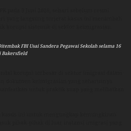
PK pada 3 Juni 2026, sehari sebelum resmi
eri yang langsung terjerat kasus ini menambah
k korupsi sistemik di sektor keimigrasian.
itembak FBI Usai Sandera Pegawai Sekolah selama 16
i Bakersfield
andal korupsi terbesar di sektor imigrasi dalam
san dokumen keimigrasian yang seharusnya
manfaatkan untuk praktik suap yang melibatkan
mi kasus ini untuk mengungkap kemungkinan
asuk pihak-pihak di luar instansi imigrasi yang