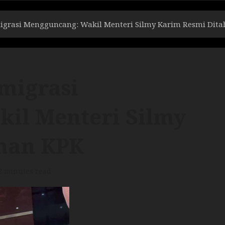
migrasi Mengguncang: Wakil Menteri Silmy Karim Resmi Dit
migrasi
il Menteri Silmy
han KPK
2 minutes read