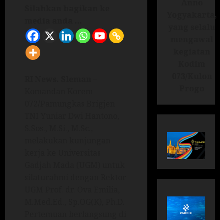
Anno
Silahkan bagikan ke
Yogyakarta,
media anda ...
yang selalu
mengawal
kegiatan
Kodim
073/Kulon
RI News.
Sleman
–
Progo
Komandan Korem
072/Pamungkas Brigjen
TNI Yuniar Dwi Hantono,
S.Sos., M.Si., M.Sc.,
melakukan kunjungan
kerja ke Universitas
Gadjah Mada (UGM) untuk
silaturahmi dengan Rektor
UGM Prof. dr. Ova Emilia,
M.Med.Ed., Sp.OG(K), Ph.D.
Pertemuan berlangsung di