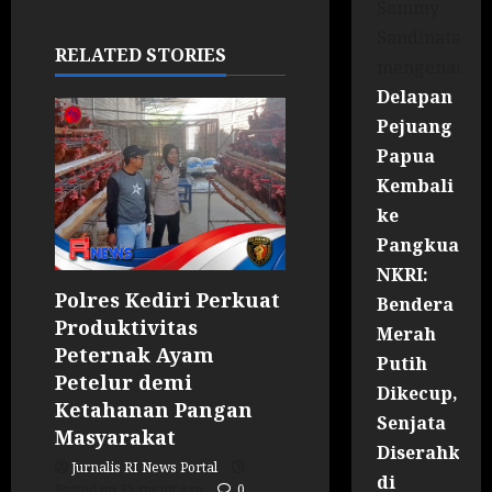
Sammy
Sandinata
RELATED STORIES
mengenai
Delapan
Pejuang
Papua
Kembali
ke
Pangkuan
NKRI:
Polres Kediri Perkuat
Bendera
Produktivitas
Merah
Peternak Ayam
Putih
Petelur demi
Dikecup,
Ketahanan Pangan
Senjata
Masyarakat
Diserahkan
Jurnalis RI News Portal
di
Posted on 35 menit ago
0