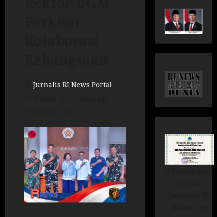
Rektor UGM
Perkuat
Kolaborasi
Kebangsaan
Jurnalis RI News Portal
Posted on 3 bulan ago
2 minutes read
Trimakasih
untuk
Jurnalis RI
News Lee