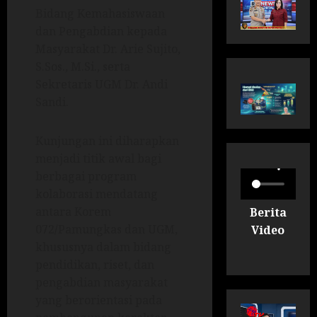
Bidang Kemahasiswaan
dan Pengabdian kepada
Masyarakat Dr. Arie Sujito,
S.Sos., M.Si., serta
Sekretaris UGM Dr. Andi
Sandi.
Kunjungan ini diharapkan
menjadi titik awal bagi
berbagai program
kolaborasi mendatang
antara Korem
Berita
072/Pamungkas dan UGM,
Video
khususnya dalam bidang
pendidikan, riset, dan
pengabdian masyarakat
yang berorientasi pada