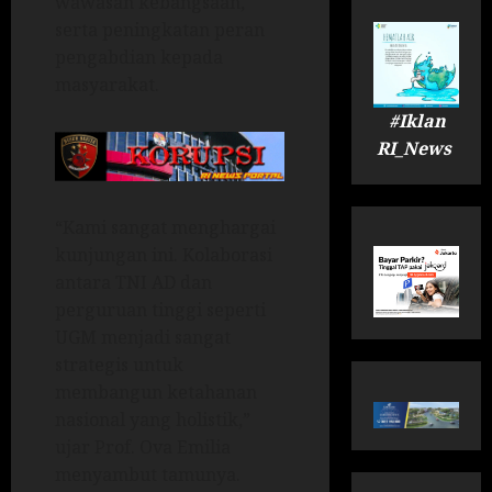
wawasan kebangsaan,
serta peningkatan peran
pengabdian kepada
masyarakat.
#Iklan
RI_News
“Kami sangat menghargai
kunjungan ini. Kolaborasi
antara TNI AD dan
perguruan tinggi seperti
UGM menjadi sangat
strategis untuk
membangun ketahanan
nasional yang holistik,”
ujar Prof. Ova Emilia
menyambut tamunya.