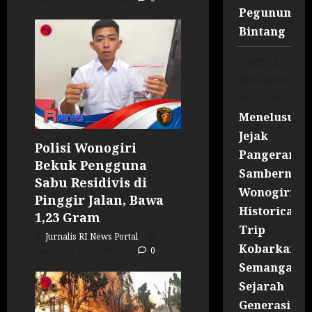
Pegununga
Bintang
Sugeng
Rudianto
mengenai
Menelusuri
Jejak
Polisi Wonogiri
Pangeran
Bekuk Pengguna
Sambernyaw
Sabu Residivis di
Wonogiri
Pinggir Jalan, Bawa
Historical
1,23 Gram
Trip
Jurnalis RI News Portal
Kobarkan
Posted on 45 menit ago
0
Semangat
Sejarah
Generasi