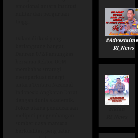
emosional antara institusi
militer dan perguruan
tinggi.
Dalam diskusi yang
#Advestaime
berlangsung hangat,
RI_News
Danrem 072/Pamungkas
bersama Rektor UGM
membahas strategi
memperkuat sinergi
antara Tentara Nasional
Indonesia Angkatan Darat
dengan dunia akademik.
Fokus utama pembicaraan
#Iklan
meliputi pengembangan
RI_News
sumber daya manusia
berkualitas, penguatan