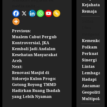
Silahkan bagikan ke
Kejahatan
media anda ...
Remaja
Sultan
Liwa
Previous:
mengenai
Mualem Cabut Pergub
Kemenko
Kontroversial, JKA
Polkam
Kembali Jadi Andalan
Perkuat
Kesehatan Masyarakat
Sinergi
Aceh
Lintas
Next:
Renovasi Masjid di
Lembaga
Sidorejo Kulon Progo:
Hadapi
Gotong Royong TMMD
Ancaman
Hadirkan Ruang Ibadah
Geopolitik
yang Lebih Nyaman
Multipolar