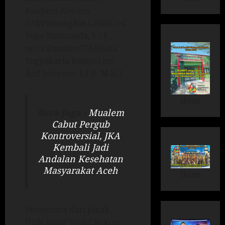
Kasipers Kasrem
072/Pamungkas Letkol Inf
Yoga Yastinanda, S.I.P.,
serta Dandim 0734/Kota
Yogyakarta Kolonel Inf
Arif Setiyono, S.I.P., M.H.I.
iklan
Baca juga :
Mualem
Cabut Pergub
Kontroversial, JKA
Kembali Jadi
Andalan Kesehatan
Masyarakat Aceh
Iklan
Sementara dari pihak
UGM hadir Wakil Rektor