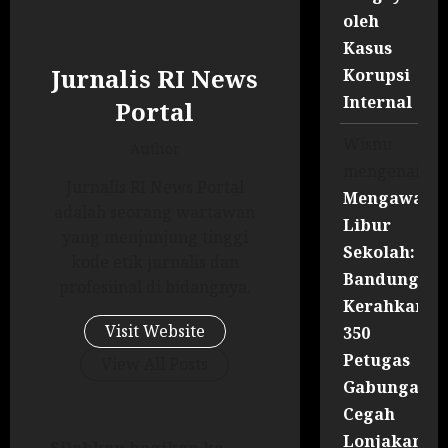
oleh
Kasus
Jurnalis RI News
Korupsi
Internal
Portal
Wisnu
Author
mengenai
Jurnalis RI News Portal
Mengawal
adalah seorang wartawan
Libur
yang menjunjung tinggi
Sekolah:
kode etik jurnalis dan
Bandung
profesiinal di bidangnya.
Kerahkan
Visit Website
350
Petugas
View All Posts
Gabungan
Cegah
Lonjakan