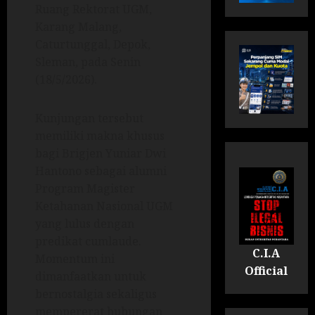
Ruang Rektorat UGM,
Karang Malang,
Caturtunggal, Depok,
Sleman, pada Senin
(18/5/2026).
Kunjungan tersebut
memiliki makna khusus
bagi Brigjen Yuniar Dwi
Hantono sebagai alumni
Program Magister
Ketahanan Nasional UGM
yang lulus dengan
predikat cumlaude.
C.I.A
Momentum ini
Official
dimanfaatkan untuk
bernostalgia sekaligus
mempererat hubungan