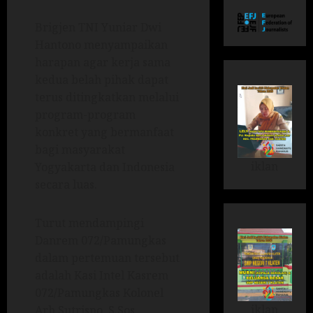
Brigjen TNI Yuniar Dwi
Hantono menyampaikan
harapan agar kerja sama
kedua belah pihak dapat
terus ditingkatkan melalui
program-program
konkret yang bermanfaat
bagi masyarakat
iklan
Yogyakarta dan Indonesia
secara luas.
Turut mendampingi
Danrem 072/Pamungkas
dalam pertemuan tersebut
adalah Kasi Intel Kasrem
072/Pamungkas Kolonel
iklan
Arh Sutrisno, S.Sos.,