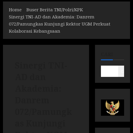
Home
Buser Berita TNI/Polri/KPK
Sinergi TNI-AD dan Akademia: Danrem
072/Pamungkas Kunjungi Rektor UGM Perkuat
Kolaborasi Kebangsaan
CARI
Sinergi TNI-
Cari
AD dan
Akademia:
Danrem
072/Pamungk
as Kunjungi