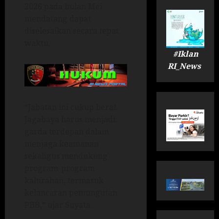
2026 pada bulan Mei
mendatang dapat
diselesaikan secara tepat
waktu.
#Iklan
RI_News
“Jabatan ini cukup berat.
Jagabaya harus menjadi
garda terdepan dalam
menjaga keamanan
sekaligus mendukung
program-program
kalurahan, termasuk
kelancaran pemungutan
PBB,” ujar Suyata.