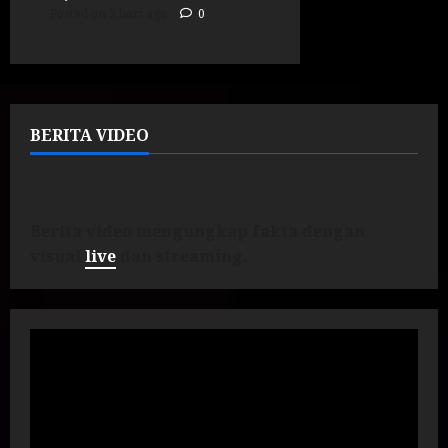
Posted on 3 hari ago
0
BERITA VIDEO
Berita video mengungkap fakta dengan
visual
live
dan streaming.