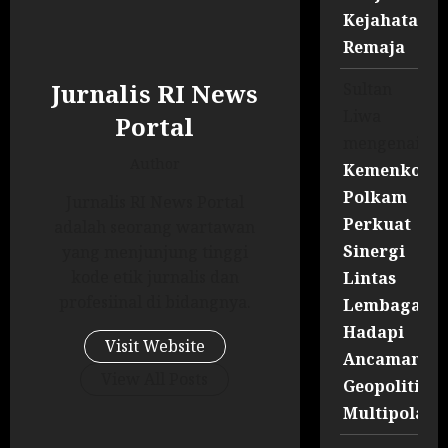
Kejahatan
Remaja
Jurnalis RI News
Sultan
Liwa
Portal
mengenai
Author
Kemenko
Polkam
Jurnalis RI News Portal
Perkuat
adalah seorang wartawan
Sinergi
yang menjunjung tinggi
kode etik jurnalis dan
Lintas
profesiinal di bidangnya.
Lembaga
Hadapi
Visit Website
Ancaman
View All Posts
Geopolitik
Multipolar