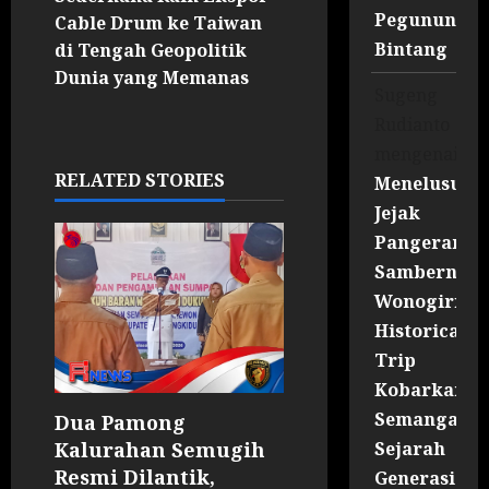
Pegununga
Cable Drum ke Taiwan
Bintang
di Tengah Geopolitik
Dunia yang Memanas
Sugeng
Rudianto
mengenai
RELATED STORIES
Menelusuri
Jejak
Pangeran
Sambernyaw
Wonogiri
Historical
Trip
Kobarkan
Semangat
Dua Pamong
Sejarah
Kalurahan Semugih
Resmi Dilantik,
Generasi