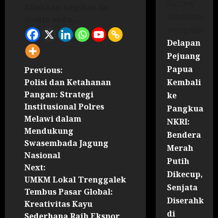
Sammy
Silahkan bagikan ke
Sandinata
media anda ...
mengenai
Delapan
Pejuang
Papua
Previous:
Polisi dan Ketahanan
Kembali
Pangan: Strategi
ke
Institusional Polres
Pangkuan
Melawi dalam
NKRI:
Mendukung
Bendera
Swasembada Jagung
Merah
Nasional
Putih
Next:
Dikecup,
UMKM Lokal Trenggalek
Senjata
Tembus Pasar Global:
Diserahkan
Kreativitas Kayu
di
Sederhana Raih Ekspor