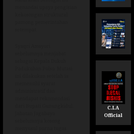
menandai upaya pengisian
kekosongan struktural
pamong pemerintahan
setempat.
Syaqri Amsyori
sebelumnya menjabat
sebagai Kepala Dukuh
Padukuhan Polso. Mutasi
ini dilakukan setelah ia
memenuhi syarat
administratif dan
mendapat rekomendasi
dari Bupati Gunungkidul.
C.I.A
Jabatan Jagabaya
Official
sebelumnya kosong
menyusul purna tugas