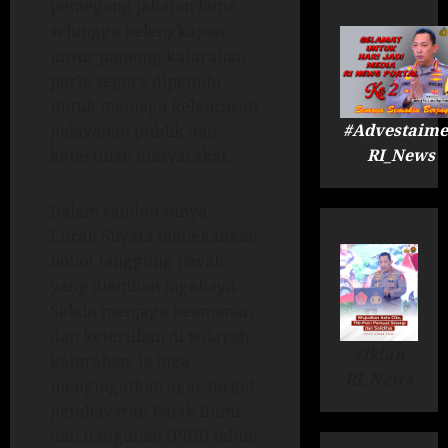
pemegang jabatan lama,
sehingga kelengkapan
unsur pamong kalurahan
perlu segera dipenuhi
untuk menjaga kelancaran
#Advestaime
pelayanan publik dan
RI_News
ketertiban masyarakat.
Dalam sambutannya,
Lurah Suyata menekankan
bobot tanggung jawab
yang diemban Jagabaya.
Selain menjaga keamanan
dan ketertiban di wilayah
#Iklan
kalurahan, ia juga
RI_News
mengingatkan agar target
pembayaran Pajak Bumi
dan Bangunan (PBB) tahun