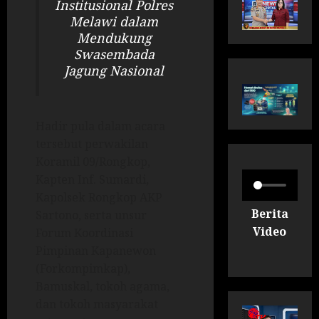
Institusional Polres
Melawi dalam
Mendukung
Swasembada
Jagung Nasional
Hadir pula dalam acara
tersebut perwakilan
Koramil 09/Rongkop,
Kapten Inf. Sumardi,
Kapolsek Rongkop AKP
Berita
Sartono, serta unsur
Video
Forum Koordinasi
Pimpinan Kapanewon
(Forkompimkap),
Bamuskal, tokoh agama,
dan tokoh masyarakat