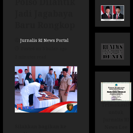
Polso Dilantik
Jadi Jagabaya
Baru Rongkop
Jurnalis RI News Portal
Posted on 3 bulan ago
2 minutes read
Trimakasih
untuk
Jurnalis RI
Silahkan bagikan ke
News Lee