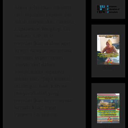
Acara pelantikan dihadiri
oleh sejumlah pejabat dan
tokoh masyarakat. Panewu
Kapanewon Rongkop, Edi
Sedono, S.IP., M.Si.,
memberikan arahan agar
Syaqri Amsyori senantiasa
menjaga kepercayaan
masyarakat dalam
iklan
menjalankan tugasnya
sehari-hari. “Jaga amanah
ini dengan baik, karena
masyarakatlah yang
memberikan kepercayaan
kepada kita,” tegas
Panewu Edi Sedono.
iklan