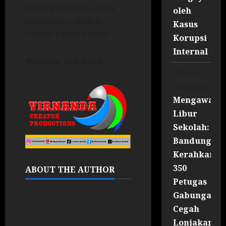
meningkatkan kualitas
oleh
pelayanan publik di
Kasus
tingkat paling bawah.
Korupsi
Internal
Pewarta: Lee Anno
Wisnu
mengenai
Mengawal
Libur
Sekolah:
Bandung
Kerahkan
350
ABOUT THE AUTHOR
Petugas
Gabungan
Cegah
Lonjakan