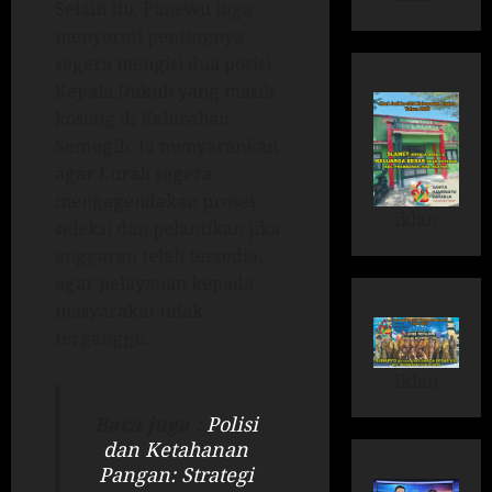
Selain itu, Panewu juga
menyoroti pentingnya
segera mengisi dua posisi
Kepala Dukuh yang masih
kosong di Kalurahan
Semugih. Ia menyarankan
agar Lurah segera
mengagendakan proses
iklan
seleksi dan pelantikan jika
anggaran telah tersedia,
agar pelayanan kepada
masyarakat tidak
terganggu.
Iklan
Baca juga :
Polisi
dan Ketahanan
Pangan: Strategi