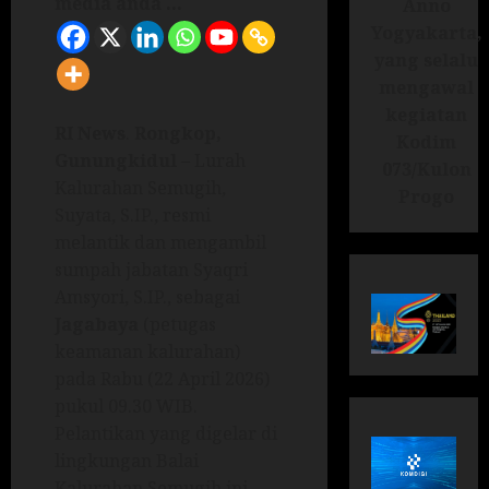
media anda ...
Anno
Yogyakarta,
yang selalu
mengawal
kegiatan
RI News
.
Rongkop,
Kodim
Gunungkidul
– Lurah
073/Kulon
Kalurahan Semugih,
Progo
Suyata, S.IP., resmi
melantik dan mengambil
sumpah jabatan Syaqri
Amsyori, S.IP., sebagai
Jagabaya
(petugas
keamanan kalurahan)
pada Rabu (22 April 2026)
pukul 09.30 WIB.
Pelantikan yang digelar di
lingkungan Balai
Kalurahan Semugih ini