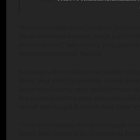
“Konsep swadaya dalam program ini menja
hanya menerima bantuan, tetapi juga ter
mereka sendiri,” kata Ansari, yang juga m
terhadap masyarakat Madura.
Kunjungan Menteri Maruarar diakhiri deng
lokasi yang dikunjungi adalah rumah pasan
Kecamatan Labang, yang terdata sebagai c
kepuasannya karena calon penerima telah s
rendah dan tinggal di rumah yang tidak lay
Turut mendampingi dalam kunjungan ters
Bupati Moh Fauzan Ja’far, Forkopimda Pem