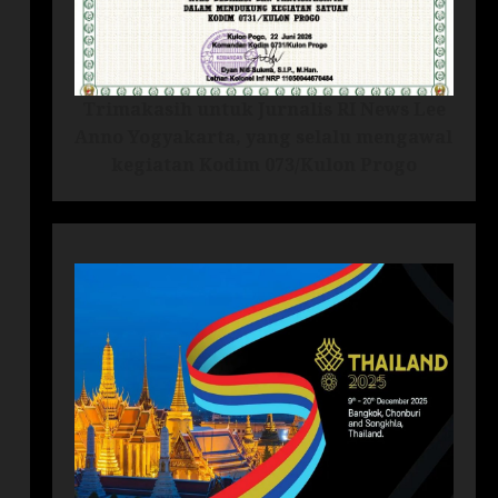
Trimakasih untuk Jurnalis RI News Lee
Anno Yogyakarta, yang selalu mengawal
kegiatan Kodim 073/Kulon Progo