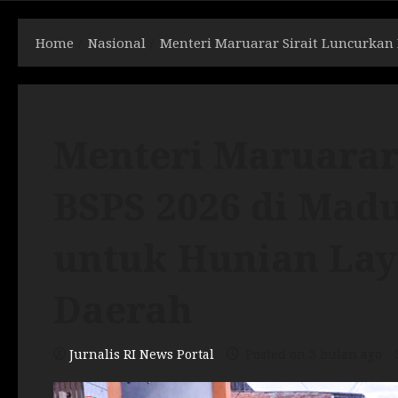
Home
Nasional
Menteri Maruarar Sirait Luncurkan
Menteri Maruarar
BSPS 2026 di Mad
untuk Hunian La
Daerah
Jurnalis RI News Portal
Posted on 3 bulan ago