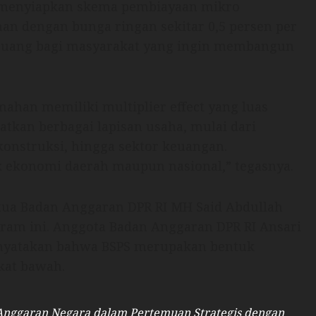
a menyiapkan skema pembiayaan mikro
an dengan bunga ringan sekitar 0,5 persen per
ruang bagi masyarakat yang ingin membangun
han memiliki multiplier effect yang luas
tkan berbagai lapisan usaha, mulai dari
konstruksi, hingga sektor keuangan.
 ekonomi daerah maupun nasional,” tegasnya.
tua Badan Anggaran DPR RI MH Said Abdullah
am ini. Anggota Badan Anggaran DPR RI Ansari
enyatakan bahwa BSPS merupakan bentuk
kat bawah.
Anggaran Negara dalam Pertemuan Strategis dengan