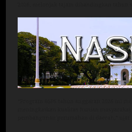
2026, melonjak tajam dibandingkan tahun 
“Program BSPS tahun anggaran 2026 ini 
meningkatkan kualitas hunian masyarakat
pembangunan perumahan di daerah,” ujar M