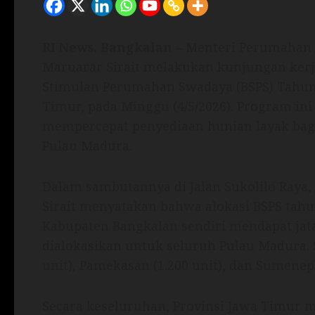
RI News.
Bangkalan
– Menteri Perumahan 
Maruarar Sirait melakukan kunjungan ker
Stimulan Perumahan Swadaya (BSPS) Tahun
Timur, pada Minggu (4/5/2026). Program i
mempercepat penyediaan hunian layak bagi
Pulau Madura.
Dalam sambutannya di Jalan Sukolilo Raya,
Sirait menyatakan bahwa alokasi BSPS tahu
Kabupaten Bangkalan sendiri mendapat jatah
dialokasikan untuk seluruh Pulau Madura. 
unit), Pamekasan (1.200 unit), dan Sumenep 
Secara keseluruhan, Provinsi Jawa Timur m