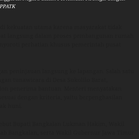
PPATK
di kekuatan utama karena masyarakat tidak
libat langsung dalam proses pembangunan rumah
enyoroti perhatian khusus pemerintah pusat
an peninjauan langsung ke lapangan. Salah satu
gan tunawicara di Desa Sukolilo Barat,
alon penerima bantuan. Menteri menyatakan
esuai dengan kriteria, yaitu berpenghasilan
ak huni.
ebut Bupati Bangkalan Lukman Hakim, Wakil
kab Bangkalan, serta Wakil Gubernur Jawa Timur