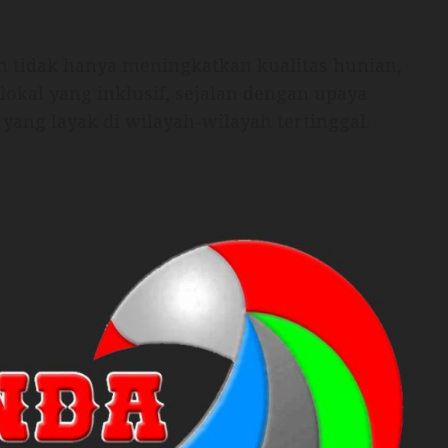
n tidak hanya meningkatkan kualitas hunian,
okal yang inklusif, sejalan dengan upaya
ng layak di wilayah-wilayah tertinggal.