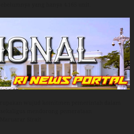
sebelumnya yang hanya 4.165 unit.
merupakan wujud komitmen pemerintah dalam
 sekaligus mendorong pemerataan
aruarar Sirait.