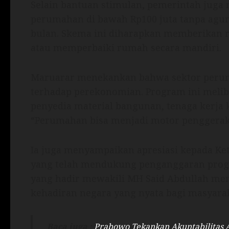
Selain bantuan stimulan, pemerintah jug
perumahan di bawah Rp100 juta tanpa agun
bulan. Skema ini diharapkan memberikan 
atau memperbaiki rumah secara mandiri.
Maruarar menekankan bahwa sektor peruma
terhadap perekonomian. Program ini meliba
penyedia material bangunan, tenaga kerja 
“Perumahan bisa menjadi motor penggerak
Ia juga menyampaikan apresiasi kepada Ke
yang telah mendukung penganggaran progr
yang hadir mewakili MH Said Abdullah m
kehadiran negara yang nyata bagi masyara
Baca juga :
Prabowo Tekankan Akuntabilitas 