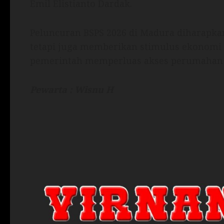
Emil Elistianto Dardak.
Peluncuran BSPS 2026 di Madura diharapka
tetapi juga memberikan stimulus ekonomi l
pemerintah memperluas akses perumahan ya
Pewarta : Wisnu H