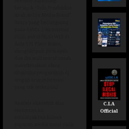
Seminar Parenting
bertajuk “Pola Pendidikan
Anak di Era Media Sosial”.
Acara yang berlangsung
pada Sabtu, 1 November
2025, pukul 08.30 WIB di
Aula YPI Vinca Rosea,
menghimpun para ayah
dan ibu wali murid untuk
merefleksikan ulang
dinamika pengasuhan di
tengah arus informasi
yang tak terkendali.
Analisis akademis atas
C.I.A
fenomena ini
Official
menunjukkan bahwa
paparan media sosial pada