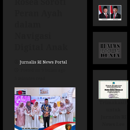
Rosea Soroti
Peran Ayah
dalam
Navigasi
Digital Anak
Jurnalis RI News Portal
Posted on 9 bulan ago
3 minutes read
Trimakasih
untuk
Jurnalis RI
News Lee