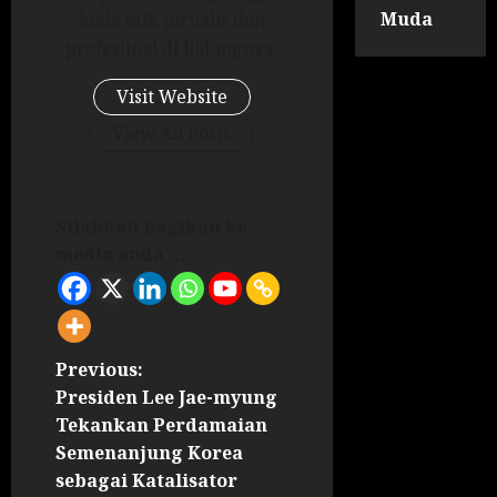
Muda
kode etik jurnalis dan
profesiinal di bidangnya.
Visit Website
View All Posts
Silahkan bagikan ke
media anda ...
Previous:
Presiden Lee Jae-myung
Tekankan Perdamaian
Semenanjung Korea
sebagai Katalisator