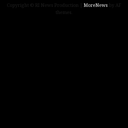
Copyright © RI News Production
|
MoreNews
by AF
themes.