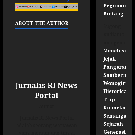
Pegununga
Bintang
ABOUT THE AUTHOR
Sugeng
Rudianto
mengenai
Menelusuri
Jejak
Pangeran
Sambernyaw
Wonogiri
Jurnalis RI News
Historical
Portal
Trip
Author
Kobarkan
Semangat
Jurnalis RI News Portal
Sejarah
adalah seorang wartawan
Generasi
yang menjunjung tinggi