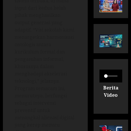
sistem terbuka, di mana
input dari kedua belah
pihak menghasilkan
output generasi yang
adaptif. “Visi sekolah kami
menargetkan harmonisasi
ontologis antara
kurikulum formal dan
pengasuhan informal,
khususnya dalam
menghadapi akselerasi
teknologi,” jelasnya.
Berita
Program semacam ini,
Video
menurutnya, berfungsi
sebagai intervensi
preventif untuk
menangkal alienasi digital
yang kerap memicu