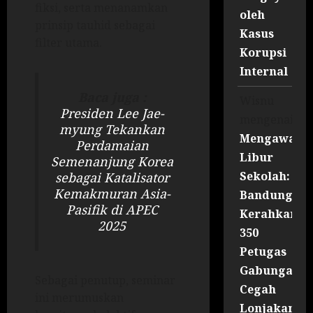
fiksi, serta menanamkan
oleh
prinsip tauhid sebagai
Kasus
filter utama.
Korupsi
Internal
Baca juga :
Wisnu
Presiden Lee Jae-
mengenai
myung Tekankan
Mengawal
Perdamaian
Libur
Semenanjung Korea
Sekolah:
sebagai Katalisator
Kemakmuran Asia-
Bandung
Pasifik di APEC
Kerahkan
2025
350
Petugas
Gabungan
Sebagai penutup, seminar
Cegah
ini merumuskan
Lonjakan