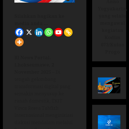
Anno
Yogyakarta,
yang selalu
Silahkan bagikan ke
mengawal
media anda ...
kegiatan
Kodim
073/Kulon
Progo
RI News Portal.
Lhokseumawe, 2
November 2025
– Di
tengah gelombang
transformasi digital yang
semakin menyusup ke
ranah domestik, TKIT
Vinca Rosea Tahfizh
Internasional menginisiasi
diskusi mendalam melalui