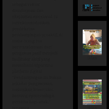
sebagai vektor
disinformasi dan
eksploitasi emosional. Ia
merekomendasikan
pendekatan
pendampingan proaktif, di
mana orang tua
bertransformasi dari
pengawas pasif menjadi
iklan
fasilitator aktif yang
memahami algoritma
platform digital.
“Pendampingan ini bukan
sekadar pengawasan,
melainkan konstruksi
benteng epistemologis
pertama bagi anak,”
iklan
tegasnya,