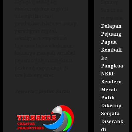
zaman. Inisiatif ini
Sammy
mencerminkan urgensi
Sandinata
adaptasi institusi
mengenai
pendidikan Islam terhadap
Delapan
paradigma digital,
Pejuang
sekaligus memperkuat
Papua
hipotesis bahwa kekuatan
Kembali
keluarga menjadi variabel
ke
penentu dalam trajektori
Pangkuan
perkembangan anak di
NKRI:
era kontemporer.
Bendera
Merah
Pewarta : Jaulim Saran
Putih
Dikecup,
Senjata
Diserahkan
di