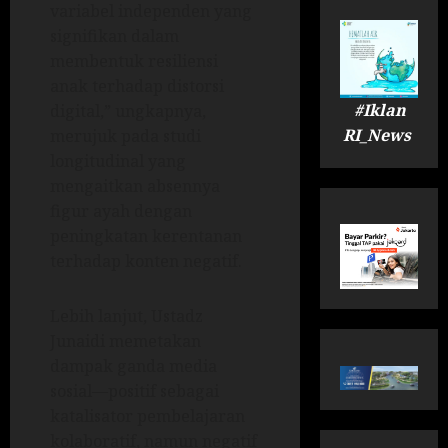
variabel independen yang
signifikan dalam
membentuk resiliensi
anak terhadap distorsi
#Iklan
digital,” ungkapnya,
RI_News
merujuk pada studi
longitudinal yang
mengaitkan absennya
figur ayah dengan
peningkatan kerentanan
terhadap konten negatif.
Lebih lanjut, Ustadz
Junaidi memetakan
dampak ganda media
sosial—positif sebagai
katalisator pembelajaran
kolaboratif, namun negatif