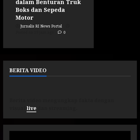
dalam Benturan Truk
Boks dan Sepeda
Motor
Jurnalis RI News Portal
Posted on 19 jam ago
0
BERITA VIDEO
Berita video mengungkap fakta dengan
visual
live
dan streaming.