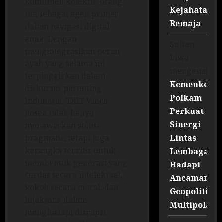
komitmen kolektif: orang
Kejahatan
tua sebagai agen primer
Remaja
dalam navigasi digital
anak. Dengan
Sultan
mengintegrasikan peran
Liwa
ayah yang selama ini
mengenai
terpinggirkan dalam
Kemenko
diskursus parenting
Polkam
Indonesia, TKIT Vinca
Perkuat
Rosea tidak hanya
Sinergi
menawarkan solusi
Lintas
pragmatis, tetapi juga
kerangka teoritis untuk
Lembaga
membentuk generasi yang
Hadapi
cerdas secara intelektual,
Ancaman
kokoh secara moral, dan
Geopolitik
bijaksana dalam
Multipolar
menghadapi disrupsi