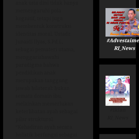
anak usia dini tidak hanya
memengaruhi pola
kognitif, tetapi juga
membentuk konstruksi
identitas moral. Ustadz
#Advestaime
Junaidi Ilyas, S.Pd.i.,
RI_News
sebagai pemateri utama,
menggarisbawahi
paradigma bahwa
pendidikan anak
merupakan tanggung
jawab bilateral: bukan
semata domain ibu,
melainkan memerlukan
#Iklan
keterlibatan ayah sebagai
RI_News
pilar struktural.
“Kehadiran ayah secara
holistik berfungsi sebagai