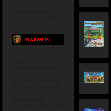
mengintegrasikan
perspektif psikologi
perkembangan dengan
etika Islam.
iklan
Dari sudut institusional,
Ustadzah Zsoya Iasa, ST.,
Kepala TKIT Vinca Rosea,
menekankan sinergi
sekolah-orang tua sebagai
Iklan
model kooperatif dalam
ekosistem pendidikan. Ia
menganalogikan
hubungan ini dengan teori