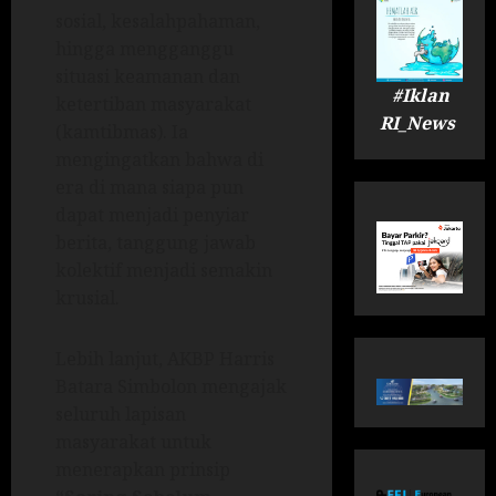
sosial, kesalahpahaman,
hingga mengganggu
situasi keamanan dan
#Iklan
ketertiban masyarakat
RI_News
(kamtibmas). Ia
mengingatkan bahwa di
era di mana siapa pun
dapat menjadi penyiar
berita, tanggung jawab
kolektif menjadi semakin
krusial.
Lebih lanjut, AKBP Harris
Batara Simbolon mengajak
seluruh lapisan
masyarakat untuk
menerapkan prinsip