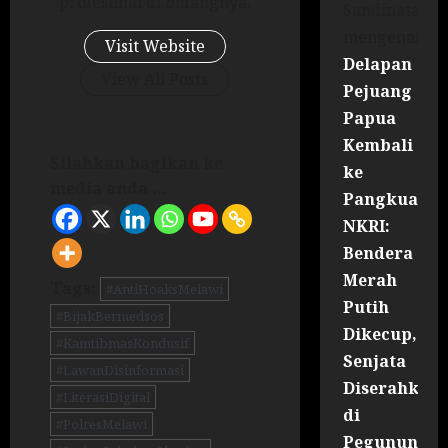
profesiinal di bidangnya.
Sandinata
mengenai
Visit Website
Delapan
View All Posts
Pejuang
Papua
Kembali
Silahkan bagikan ke
ke
media anda ...
Pangkuan
NKRI:
Bendera
Merah
Tags:
#AntiHoaksMelawi
Putih
#BijakBermedsos
Dikecup,
#KamtibmasKondusif
Senjata
#LawanDisinformasi
Diserahkan
#LiterasiDigital
di
#PolresMelawi
Pegununga