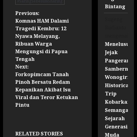
#SaringSebelumSharing
Bintang
Previous:
Sugeng
Komnas HAM Dalami
Rudianto
Tragedi Kembru: 12
mengenai
Nyawa Melayang,
Ribuan Warga
Menelusuri
Mengungsi di Papua
Jejak
Tengah
Pangeran
Next:
Sambernyaw
Forkopimcam Tanah
Wonogiri
Pinoh Bersatu Redam
Historical
Kepanikan Akibat Isu
Trip
Viral dan Teror Ketukan
Kobarkan
Pintu
Semangat
Sejarah
Generasi
RELATED STORIES
Muda