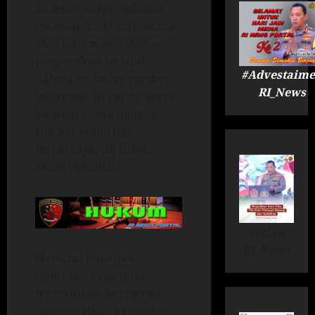
kebenarannya. Sebelum
membagikan suatu berita
atau informasi, lakukan
pengecekan terlebih
#Advestaime
dahulu terhadap sumber
RI_News
informasi, isi berita, serta
kebenarannya melalui
sumber resmi dan
terpercaya,” ujarnya,
Senin (8/6/2026).
#Iklan
RI_News
Menurut Kapolres,
informasi yang tidak
terverifikasi berpotensi
menimbulkan keresahan