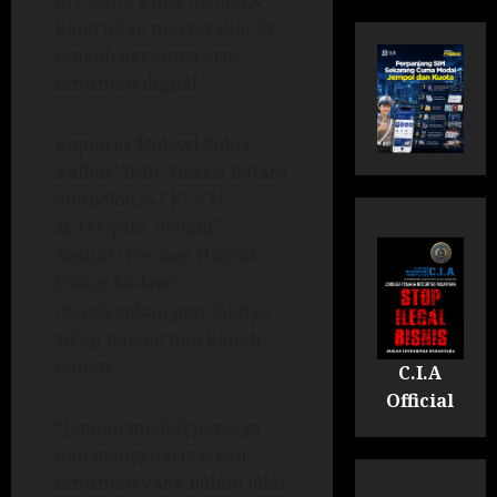
preventif guna menjaga
ketertiban masyarakat di
tengah derasnya arus
informasi digital.
Kapolres Melawi Polda
Kalbar AKBP Harris Batara
Simbolon, S.I.K., S.H.,
M.Tr.Opsla, melalui
Kasubsi Penmas Humas
Polres Melawi,
menekankan pentingnya
sikap tenang dan kehati-
hatian.
C.I.A
Official
“Jangan mudah percaya
dan menyebarluaskan
informasi yang belum jelas