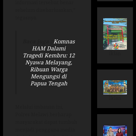
informasi tersebut benar
sebelum disebarluaskan,”
tegasnya.
Baca juga :
Komnas
HAM Dalami
iklan
Tragedi Kembru: 12
Nyawa Melayang,
Ribuan Warga
Mengungsi di
Papua Tengah
Iklan
Melalui imbauan ini,
Polres Melawi berharap
masyarakat dapat tumbuh
menjadi pengguna media