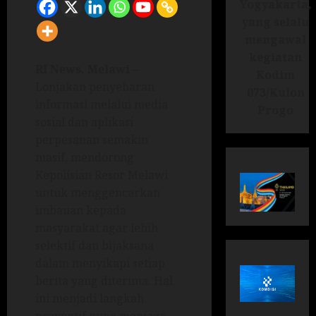
Yogyakarta,
yang selalu
mengawal
kegiatan
RI News.
Melawi
–
Kodim
Lonjakan penyebaran
073/Kulon
informasi melalui media
Progo
sosial dan aplikasi
perpesanan semakin
masif, mendorong
Kepolisian Resor Melawi
untuk menggencarkan
imbauan kepada
masyarakat agar lebih
selektif dan bijaksana
dalam menyikapi setiap
berita yang diterima. Hal
ini menjadi langkah