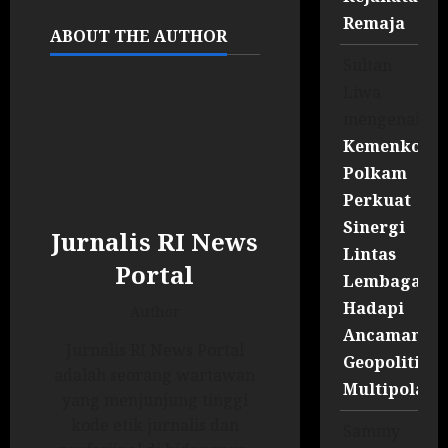
Remaja
ABOUT THE AUTHOR
Sultan
Liwa
mengenai
Kemenko
Polkam
Perkuat
Sinergi
Jurnalis RI News
Lintas
Portal
Lembaga
Hadapi
Author
Ancaman
Jurnalis RI News Portal
Geopolitik
adalah seorang wartawan
Multipolar
yang menjunjung tinggi
kode etik jurnalis dan
Sammy