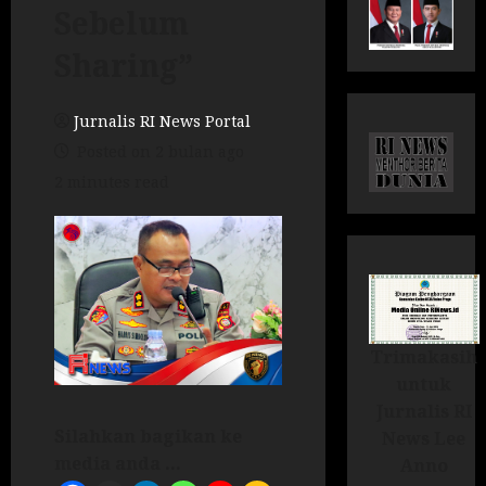
Sebelum
Sharing”
Jurnalis RI News Portal
Posted on 2 bulan ago
2 minutes read
Trimakasih
untuk
Jurnalis RI
Silahkan bagikan ke
News Lee
media anda ...
Anno