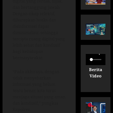
digital yang cerdas, bijak,
dan bertanggung jawab.
Dengan sikap selektif,
diharapkan hoaks dan
disinformasi dapat
diminimalisir, sehingga
tercipta ruang digital yang
lebih sehat dan kondusif
bagi kehidupan
bermasyarakat.
Berita
“Pada akhirnya, dengan
Video
tidak menyebarkan
informasi yang belum
tentu benar, kita turut
menjaga situasi yang aman
dan kondusif,” pungkas
Kapolres.