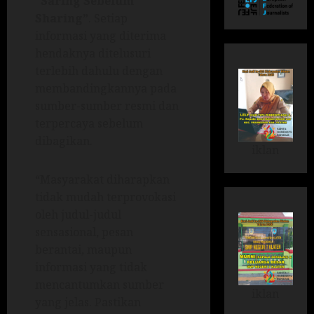
“Saring Sebelum
Sharing”
. Setiap
informasi yang diterima
hendaknya ditelusuri
terlebih dahulu dengan
membandingkannya pada
sumber-sumber resmi dan
terpercaya sebelum
dibagikan.
iklan
“Masyarakat diharapkan
tidak mudah terprovokasi
oleh judul-judul
sensasional, pesan
berantai, maupun
informasi yang tidak
mencantumkan sumber
iklan
yang jelas. Pastikan