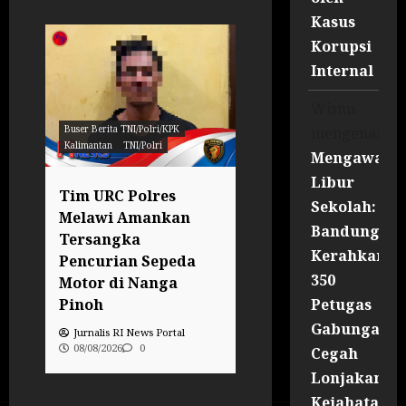
Kasus
Korupsi
Internal
Wisnu
Buser Berita TNI/Polri/KPK
Buser Berita TNI/Polri/KPK
mengenai
Kalimantan
TNI/Polri
Kalimantan
TNI/Polri
Mengawal
Libur
an
Tim URC Polres
Polsek Ella Hilir
Sekolah:
Melawi Amankan
Perkuat Sinergi
Bandung
ap
Tersangka
dengan Warga le
Kerahkan
Pencurian Sepeda
Jumat Curhat di
350
Motor di Nanga
Masjid Shirotul
Petugas
Pinoh
Jannah
Gabungan
Jurnalis RI News Portal
Jurnalis RI News Portal
08/08/2026
0
08/08/2026
0
Cegah
Lonjakan
Kejahatan