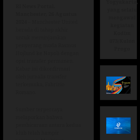
Yogyakarta,
RI News Portal.
yang selalu
Manchester, 26 Agustus
mengawal
2024
– Manchester United
kegiatan
berada di tahap akhir
Kodim
untuk meminjamkan
073/Kulon
penyerang muda Rasmus
Progo
Hojlund ke Napoli dengan
opsi transfer permanen.
Kabar ini dikonfirmasi
oleh jurnalis transfer
terkemuka, Fabrizio
Romano.
Sumber terpercaya
melaporkan bahwa
pembicaraan antara kedua
klub telah hampir