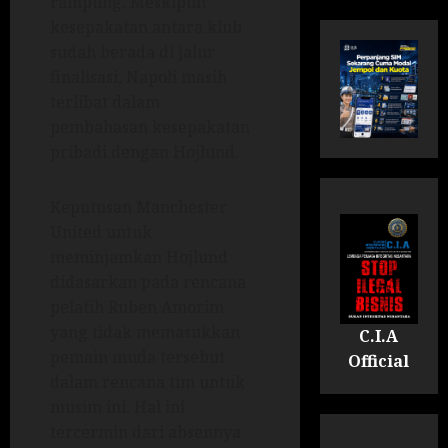
rampung. Meskipun
kesepakatan antara klub
sudah berada di jalur
finalisasi, Napoli masih
terlibat dalam
pembahasan kesepakatan
pribadi dengan Hojlund.
Keputusan Manchester
United untuk
meminjamkan Hojlund
didasarkan pada rencana
pelatih Ruben Amorim
yang tidak memasukkan
C.I.A
pemain muda tersebut
Official
dalam rencana tim untuk
musim ini. Hal ini
tercermin dari absennya