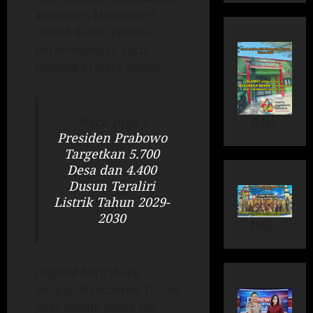
komitmen Manchester
United dalam potensi
perkembangan karir
Hojlund di masa depan.
Baca juga :
iklan
Presiden Prabowo
Targetkan 5.700
Desa dan 4.400
Dusun Teraliri
Listrik Tahun 2029-
2030
Iklan
Hojlund bergabung
dengan Manchester United
pada musim panas lalu