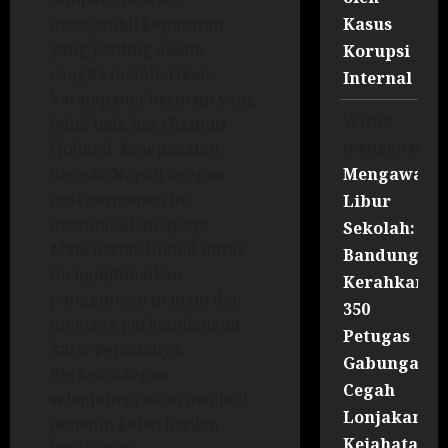
Kasus
mengambil keputusan
yang penting dalam
Korupsi
rangka memberikan
Internal
kesempatan bermain yang
Wisnu
lebih baik bagi Rasmus
mengenai
Hojlund. Kesepakatan
Mengawal
dengan Napoli dengan
opsi permanen ini
Libur
menunjukkan upaya
Sekolah:
Manchester United untuk
Bandung
mengoptimalkan
Kerahkan
penggunaan pemain dan
350
menjaga perkembangan
Petugas
karir pemainnya.
Gabungan
Perkembangan
Cegah
selanjutnya akan menjadi
Lonjakan
penentu keberhasilan
Kejahatan