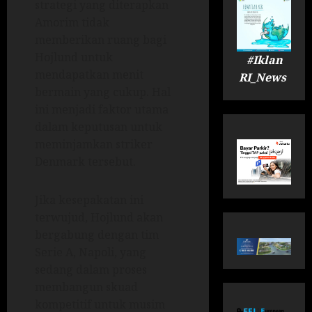
strategi yang diterapkan
Amorim tidak
memberikan ruang bagi
Hojlund untuk
#Iklan
mendapatkan menit
RI_News
bermain yang cukup. Hal
ini menjadi faktor utama
dalam keputusan untuk
meminjamkan striker
Denmark tersebut.
Jika kesepakatan ini
terwujud, Hojlund akan
bergabung dengan tim
Serie A, Napoli, yang
sedang dalam proses
membangun skuad
kompetitif untuk musim