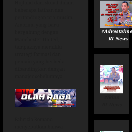
Hojlund dari skuad dalam
beberapa latihan dan
pertandingan pra-musim.
Amorim, yang baru
#Advestaime
bergabung dengan
RI_News
Manchester United,
tampaknya memiliki
strategi formasi dan
pemain yang berbeda
dibandingkan dengan
manajer sebelumnya.
#Iklan
RI_News
Fabrizio Romano
menyebutkan bahwa