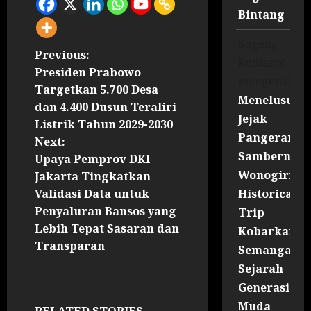
Bintang
Sugeng
Previous:
Rudianto
Presiden Prabowo
mengenai
Targetkan 5.700 Desa
Menelusuri
dan 4.400 Dusun Teraliri
Jejak
Listrik Tahun 2029-2030
Pangeran
Next:
Sambernyaw
Upaya Pemprov DKI
Wonogiri
Jakarta Tingkatkan
Historical
Validasi Data untuk
Penyaluran Bansos yang
Trip
Lebih Tepat Sasaran dan
Kobarkan
Transparan
Semangat
Sejarah
Generasi
Muda