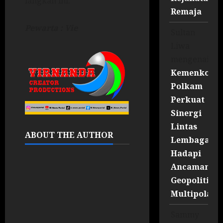
langkah ini.
Remaja
Pewarta : Vie
Sultan
Liwa
mengenai
Kemenko
Polkam
Perkuat
Sinergi
Lintas
ABOUT THE AUTHOR
Lembaga
Hadapi
Ancaman
Geopolitik
Multipolar
Sammy