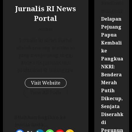
Sandinata
Jurnalis RI News
mengenai
Portal
Delapan
Pejuang
Author
Papua
Jurnalis RI News Portal
Kembali
adalah seorang wartawan
ke
yang menjunjung tinggi
Pangkuan
kode etik jurnalis dan
NKRI:
profesiinal di bidangnya.
Bendera
Merah
Visit Website
Putih
View All Posts
Dikecup,
Senjata
Diserahkan
Silahkan bagikan ke
di
media anda ...
Pegununga