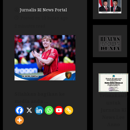
Jurnalis RI News Portal
Posted on 12 bulan ago
2 minutes read
Silahkan bagikan ke
Trimakasih
media anda ...
untuk
Jurnalis RI
News Lee
Anno