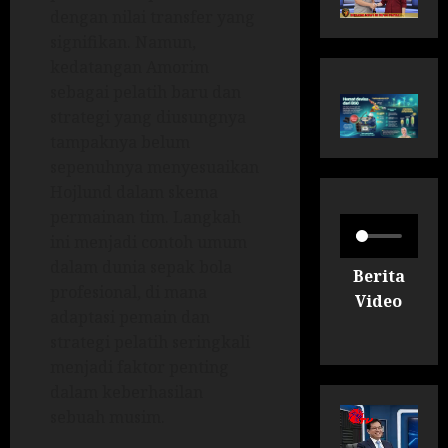
dengan nilai transfer yang
signifikan. Namun,
kedatangan Amorim
sebagai pelatih baru dan
strategi yang diusungnya
tampaknya belum
sepenuhnya menyesuaikan
Hojlund dalam skema
permainan tim. Langkah
ini menjadi contoh umum
dalam dunia sepak bola
Berita
profesional, di mana
Video
adaptasi pemain dan
strategi pelatih seringkali
menjadi faktor penting
dalam keberhasilan
sebuah musim.