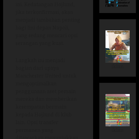
ini. Kedatangan Hojlund,
jika terkonfirmasi, akan
menjadi tambahan penting
bagi lini depan Napoli,
yang sedang mencari opsi
serangan yang kuat.
Langkah ini menjadi
iklan
bagian dari upaya
Manchester United untuk
mengoptimalkan
penggunaan aset pemain
mereka dan memberikan
kesempatan bermain
kepada Hojlund di klub
lain. Opsi transfer
iklan
permanen yang
ditawarkan menunjukkan