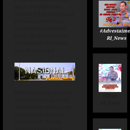
dapat meningkatkan
kualitas hidup masyarakat
pedesaan, mendorong
pertumbuhan ekonomi
#Advestaime
lokal, dan memperkuat
RI_News
infrastruktur di daerah-
daerah tertinggal.
Meskipun target ambisius
#Iklan
telah diumumkan, Bahlil
RI_News
menekankan pentingnya
perhitungan anggaran
yang cermat. “Untuk
penganggaran masih