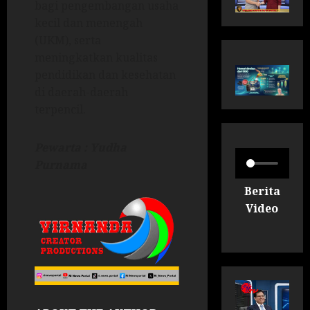
bagi pengembangan usaha
kecil dan menengah
(UKM), serta
meningkatkan kualitas
pendidikan dan kesehatan
di daerah-daerah
terpencil.
Pewarta : Yudha
Purnama
Berita
Video