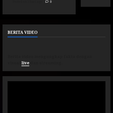
Posted on 5 hari ago
0
BERITA VIDEO
Berita video mengungkap fakta dengan
visual
live
dan streaming.