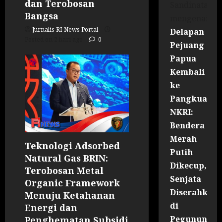
dan Terobosan
Sandinata
Bangsa
mengenai
Jurnalis RI News Portal
Delapan
Posted on 2 hari ago
0
Pejuang
Papua
Kembali
ke
Pangkuan
NKRI:
Bendera
Merah
Teknologi Adsorbed
Putih
Natural Gas BRIN:
Dikecup,
Terobosan Metal
Senjata
Organic Framework
Diserahkan
Menuju Ketahanan
di
Energi dan
Pegununga
Penghematan Subsidi