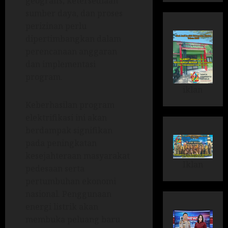
geografis, ketersediaan
sumber daya, dan proses
perizinan perlu
dipertimbangkan dalam
perencanaan anggaran
dan implementasi
program.
iklan
Keberhasilan program
elektrifikasi ini akan
berdampak signifikan
pada peningkatan
kesejahteraan masyarakat
Iklan
pedesaan serta
pertumbuhan ekonomi
nasional. Penggunaan
energi listrik akan
membuka peluang baru