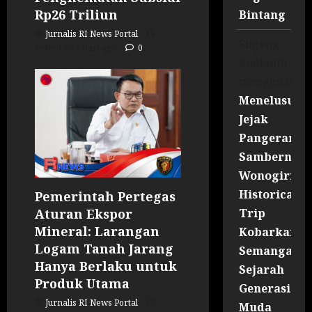
Rp26 Triliun
Bintang
Jurnalis RI News Portal
Sugeng
Posted on 2 hari ago
0
Rudianto
mengenai
Menelusuri
Jejak
Pangeran
Sambernyaw
Wonogiri
Historical
Pemerintah Pertegas
Trip
Aturan Ekspor
Mineral: Larangan
Kobarkan
Logam Tanah Jarang
Semangat
Hanya Berlaku untuk
Sejarah
Produk Utama
Generasi
Jurnalis RI News Portal
Muda