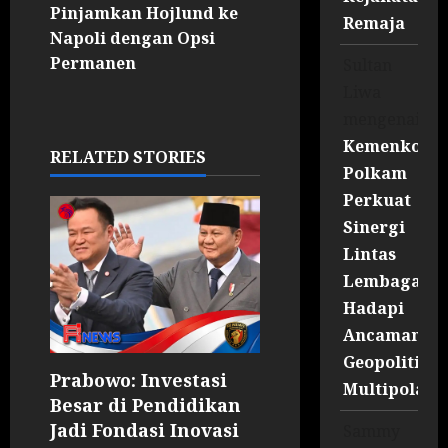
Pinjamkan Hojlund ke
Remaja
Napoli dengan Opsi
Permanen
Sultan
Liwa
mengenai
Kemenko
RELATED STORIES
Polkam
Perkuat
Sinergi
Lintas
Lembaga
Hadapi
Ancaman
Geopolitik
Prabowo: Investasi
Multipolar
Besar di Pendidikan
Jadi Fondasi Inovasi
Sammy