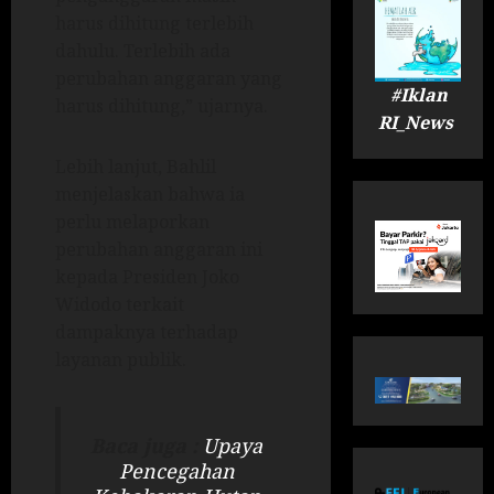
harus dihitung terlebih
dahulu. Terlebih ada
perubahan anggaran yang
#Iklan
harus dihitung,” ujarnya.
RI_News
Lebih lanjut, Bahlil
menjelaskan bahwa ia
perlu melaporkan
perubahan anggaran ini
kepada Presiden Joko
Widodo terkait
dampaknya terhadap
layanan publik.
Baca juga :
Upaya
Pencegahan