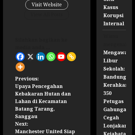
Visit Website
Kasus
View All Posts
Korupsi
Internal
Wisnu
Silahkan bagikan ke
mengenai
media anda ...
Mengawal
Libur
Sekolah:
Bandung
Previous:
Kerahkan
Upaya Pencegahan
350
Kebakaran Hutan dan
Petugas
Lahan di Kecamatan
Batang Tarang,
Gabungan
Sanggau
Cegah
Next:
Lonjakan
Manchester United Siap
Kejahatan