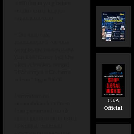
4.400 dusun yang belum
teraliri listrik hingga
tahun 2029-2030.
“Kita akan coba
membangun 5.700 desa
yang belum teraliri listrik
dan 4.400 dusun. Jadi kita
akan selesaikan sampai
2029 sampai 2030, harus
selesai,” tegas Bahlil.
Pernyataan ini
C.I.A
menandakan komitmen
Official
kuat pemerintah untuk
meningkatkan akses listrik
di wilayah pedesaan.
Program ini diharapkan