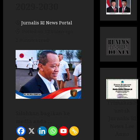
2029-2030
Jurnalis RI News Portal
Posted on 12 bulan ago
2 minutes read
Trimakasih
untuk
Silahkan bagikan ke
Jurnalis RI
media anda ...
News Lee
Anno