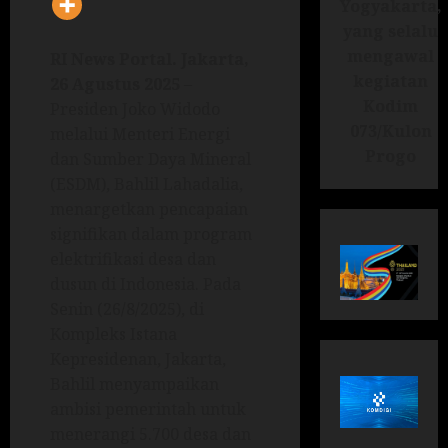
Yogyakarta,
yang selalu
mengawal
RI News Portal. Jakarta,
kegiatan
26 Agustus 2025
–
Kodim
Presiden Joko Widodo
073/Kulon
melalui Menteri Energi
Progo
dan Sumber Daya Mineral
(ESDM), Bahlil Lahadalia,
menargetkan pencapaian
signifikan dalam program
elektrifikasi desa dan
dusun di Indonesia. Pada
Senin (26/8/2025), di
Kompleks Istana
Kepresidenan, Jakarta,
Bahlil menyampaikan
ambisi pemerintah untuk
menerangi 5.700 desa dan