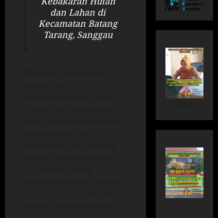
Kebakaran Hutan
dan Lahan di
Kecamatan Batang
Tarang, Sanggau
Meskipun belum ada
angka pasti terkait
besaran anggaran yang
iklan
dibutuhkan, pernyataan
Bahlil menyoroti perlunya
perencanaan dan
koordinasi yang matang
antara pemerintah pusat
dan daerah untuk
memastikan keberhasilan
program ini. Faktor-faktor
iklan
seperti potensi kendala