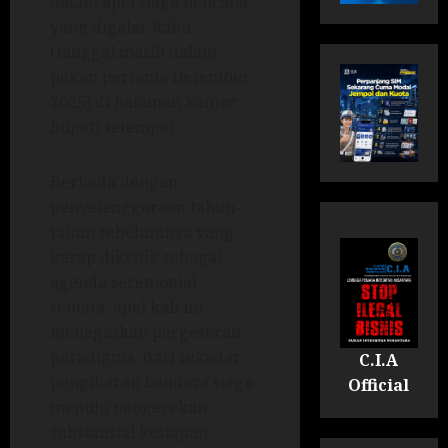
dalam apel siaga bencana
yang digelar Rabu
(tanggal masih dalam
pekan pertama Desember
2025) di halaman kantor
bupati setempat.
Berbeda dengan
penyelenggaraan tahun-
tahun sebelumnya yang
kerap dikritik sebagai
agenda seremonial
semata, apel kali ini
menegaskan pergeseran
paradigma: dari sekadar
C.I.A
pengibaran bendera siaga
Official
menuju pengecekan
substansial kesiapan