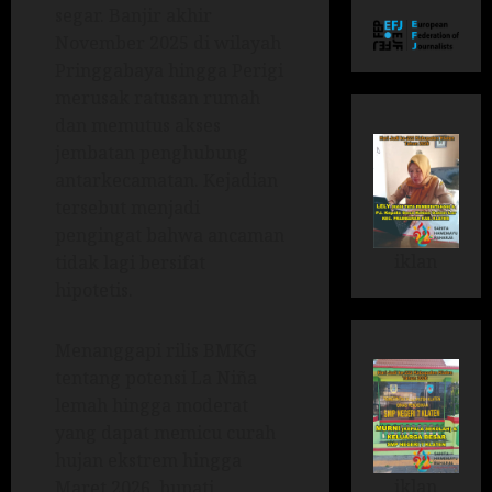
segar. Banjir akhir
November 2025 di wilayah
Pringgabaya hingga Perigi
merusak ratusan rumah
dan memutus akses
jembatan penghubung
antarkecamatan. Kejadian
tersebut menjadi
pengingat bahwa ancaman
iklan
tidak lagi bersifat
hipotetis.
Menanggapi rilis BMKG
tentang potensi La Niña
lemah hingga moderat
yang dapat memicu curah
hujan ekstrem hingga
iklan
Maret 2026, bupati