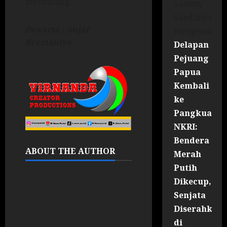
mendatang.
Sammy
Sandinata
Pewarta : Anjar
mengenai
Bramantyo
Delapan
Pejuang
Papua
Kembali
ke
Pangkuan
NKRI:
Bendera
ABOUT THE AUTHOR
Merah
Putih
Dikecup,
Senjata
Diserahkan
di