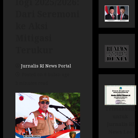
logi 2025/2026:
Dari Seremoni
ke Aksi
Mitigasi
Terukur
Jurnalis RI News Portal
Posted on 8 bulan ago
3 minutes read
Trimakasih
untuk
Jurnalis RI
News Lee