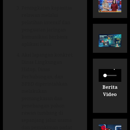
Peningkatan kapasitas
relawan melalui
pelatihan intensif dan
penguatan jaringan
komunikasi berbasis
aplikasi lokal.
Aksi lapangan konkret:
Dinas Lingkungan
Hidup, Dinas
Perhubungan, dan
BPBD diperintahkan
Berita
melakukan
Video
pemangkasan dan
penebangan pohon
rawan tumbang di
sepanjang jalur utama
dan pemukiman padat