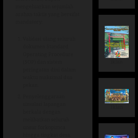
mengeluarkan sejumlah
arahan taktis yang bersifat
mandatory:
Validasi ulang seluruh
dokumen Standard
Operating Procedure
iklan
(SOP) dan sistem
peringatan dini dalam
waktu maksimal dua
pekan.
Penyelenggaraan
simulasi lapangan
Iklan
berkala dengan
melibatkan seluruh
unsur forkopimca
hingga tingkat desa.