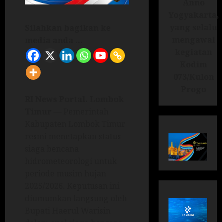
Anno
Yogyakarta,
yang selalu
Silahkan bagikan ke
mengawal
media anda ...
kegiatan
Kodim
073/Kulon
Progo
RI News Portal. Lombok
Timur
— Pemerintah
Kabupaten Lombok Timur
resmi menetapkan status
siaga bencana
hidrometeorologi untuk
periode musim hujan
2025/2026. Keputusan ini
diumumkan langsung oleh
Bupati Haerul Warisin