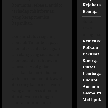
Kejahatan
komunitas, sebagai antidot
terhadap misinformasi
Remaja
yang kerap memicu
Sultan
kepanikan.
Liwa
mengenai
Dengan status siaga ini,
Kemenko
Lombok Timur berupaya
Polkam
memutus rantai kerugian
Perkuat
berulang yang selama ini
Sinergi
membelit daerah rawan
bencana. Apel gelar
Lintas
pasukan kemarin bukan
Lembaga
akhir, melainkan titik awal
Hadapi
dari rangkaian aksi nyata
Ancaman
yang akan terus dipantau
Geopolitik
dan dievaluasi hingga
Multipolar
puncak musim hujan