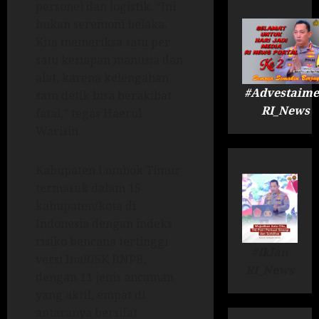
personel dan logistik. “Ini
bukan seremoni belaka.
Kita memeriksa satu per
satu kesiapan manusia dan
alat, karena kelengahan
#Advestaime
satu detik bisa berakibat
RI_News
fatal,” tegas Haerul
Warisin.
Kabupaten Lombok Timur
termasuk dalam 15
kabupaten/kota di
Indonesia dengan indeks
risiko bencana tertinggi
#Iklan
versi InaRISK BNPB,
RI_News
dengan 11 jenis ancaman
yang aktif, empat di
antaranya bersifat