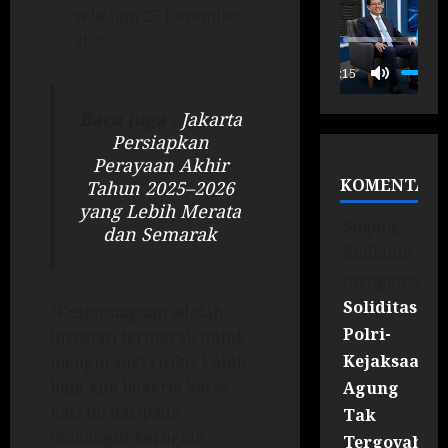
sebelum 25 Desember
2025.
P
00:15
Baca juga :
Jakarta
Persiapkan
Perayaan Akhir
KOMENTAR
Tahun 2025–2026
yang Lebih Merata
Sugeng
dan Semarak
Rudianto
mengenai
Soliditas
“Kesiapsiagaan adalah
Polri-
investasi termurah untuk
Kejaksaan
mengurangi risiko. Lebih
baik kita bekerja keras
Agung
hari ini daripada
Tak
menangisi kerugian
Tergoyahka