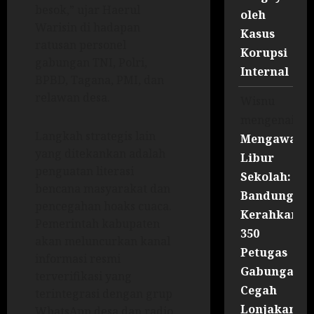
besok,” ujar Haerul
oleh
Warisin di hadapan
Kasus
ratusan personel
Korupsi
gabungan TNI, Polri,
Internal
BPBD, Tagana, PMI, dan
relawan desa.
Wisnu
mengenai
Langkah strategis lain
Mengawal
yang ditekankan adalah
Libur
penguatan literasi
Sekolah:
bencana masyarakat dan
Bandung
pencegahan hoaks cuaca.
Kerahkan
Pemerintah kabupaten
350
akan meluncurkan kanal
Petugas
informasi resmi
Gabungan
terverifikasi yang
Cegah
terintegrasi dengan grup
Lonjakan
WhatsApp desa dan radio