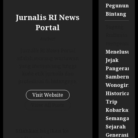
Pegununga
Bintang
Jurnalis RI News
Portal
Sugeng
Rudianto
Author
mengenai
Jurnalis RI News Portal
Menelusuri
adalah seorang wartawan
Jejak
yang menjunjung tinggi
Pangeran
kode etik jurnalis dan
Sambernyaw
profesiinal di bidangnya.
Wonogiri
Historical
Visit Website
Trip
View All Posts
Kobarkan
Semangat
Sejarah
Silahkan bagikan ke
Generasi