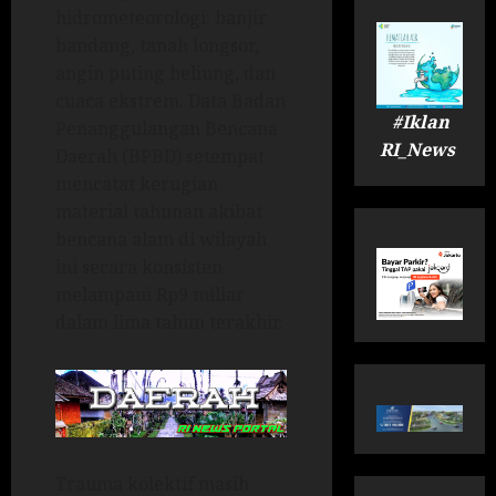
hidrometeorologi: banjir
bandang, tanah longsor,
angin puting beliung, dan
cuaca ekstrem. Data Badan
#Iklan
Penanggulangan Bencana
RI_News
Daerah (BPBD) setempat
mencatat kerugian
material tahunan akibat
bencana alam di wilayah
ini secara konsisten
melampaui Rp9 miliar
dalam lima tahun terakhir.
Trauma kolektif masih