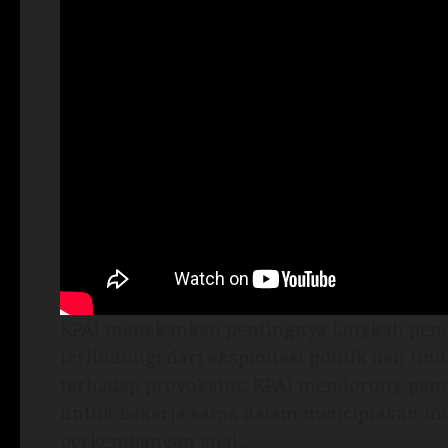
KPAI menekankan pentingnya langkah pen
terlindungi dari eksploitasi politik dan t
terhadap provokator, KPAI mendorong pem
untuk bekerja sama dalam menciptakan l
perkembangan anak.