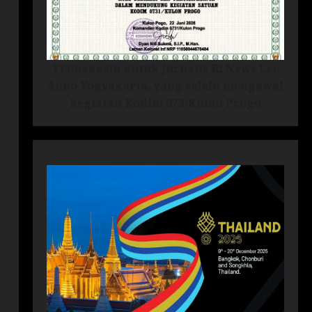
Trimakasih untuk Jurnalis RI News Lee
Anno Yogyakarta, yang selalu mengawal
kegiatan Kodim 073/Kulon Progo