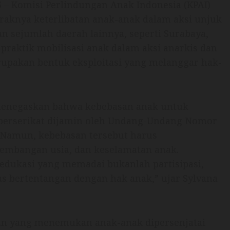
5
– Komisi Perlindungan Anak Indonesia (KPAI)
raknya keterlibatan anak-anak dalam aksi unjuk
n sejumlah daerah lainnya, seperti Surabaya,
 praktik mobilisasi anak dalam aksi anarkis dan
rupakan bentuk eksploitasi yang melanggar hak-
 menegaskan bahwa kebebasan anak untuk
berserikat dijamin oleh Undang-Undang Nomor
 Namun, kebebasan tersebut harus
mbangan usia, dan keselamatan anak.
 edukasi yang memadai bukanlah partisipasi,
las bertentangan dengan hak anak,” ujar Sylvana
sian yang menemukan anak-anak dipersenjatai