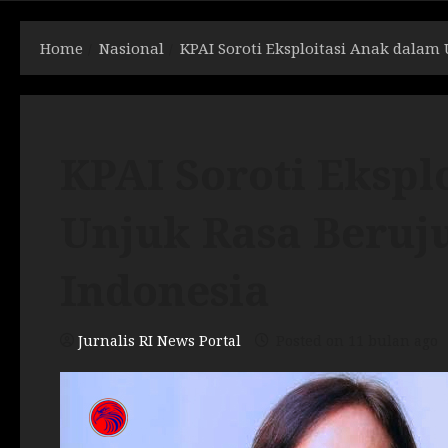
Home
Nasional
KPAI Soroti Eksploitasi Anak dalam
KPAI Soroti Ekspl
Unjuk Rasa Beruj
Indonesia
Jurnalis RI News Portal
Posted on 11 bulan ago