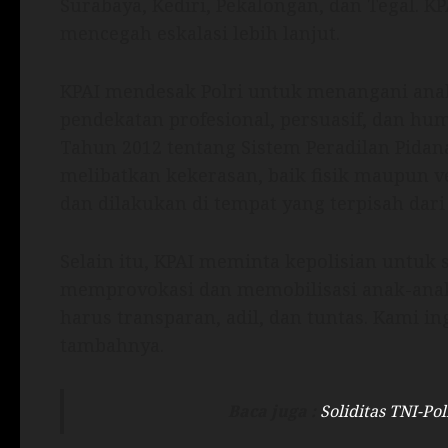
Surabaya, Kediri, Pekalongan, dan Tegal. K
mencegah eskalasi lebih lanjut.
KPAI mendesak Polri untuk menangani ana
pendekatan profesional, persuasif, dan h
Tahun 2012 tentang Sistem Peradilan Pidan
melibatkan kekerasan, baik fisik maupun v
dan dilakukan di tempat yang terpisah dari
Selain itu, KPAI meminta kepolisian untuk
memprovokasi dan memobilisasi anak-ana
harus transparan, adil, dan tuntas. Kami ing
tambahnya.
Baca juga :
Soliditas TNI-Po