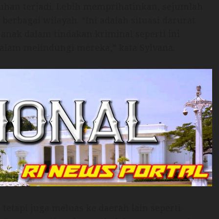
han terjadi. Lebih memprihatinkan, sejumlah
 berbagai wilayah. “Ini adalah situasi darurat
 anak dalam tindakan kriminal seperti ini
lam melindungi mereka,” kata Sylvana.
 tetapi juga meluas ke daerah lain seperti