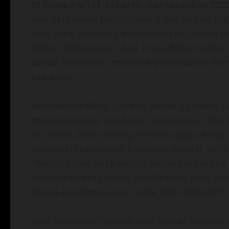
RI News Portal. Jakarta, 4 September 202
mengeluarkan pernyataan tegas terkait ma
rasa yang berujung kerusuhan di Jakarta da
Kediri, Pekalongan, dan Tegal. KPAI menilai
tindak kriminal, termasuk penjarahan, me
hak anak.
Komisioner KPAI, Sylvana Maria Apituley,
menyampaikan pendapat, berkumpul, dan 
35 Tahun 2014 tentang Perlindungan Anak.
mempertimbangkan kesiapan mental, perke
“Keterlibatan anak dalam unjuk rasa tanpa
melainkan eksploitasi politik yang jelas-je
dalam konferensi pers pada Rabu (3/9/2025).
KPAI mencatat laporan dari aparat kepoli