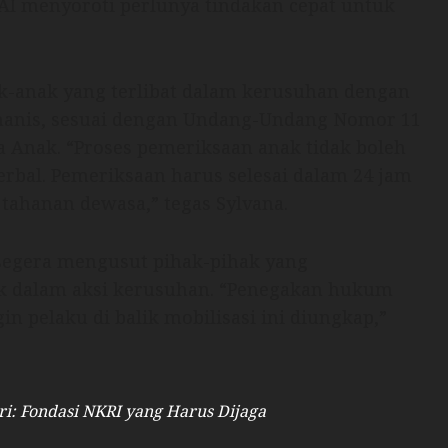
PAI menyoroti perlunya tindakan cepat untuk
k-anak yang terlibat dalam kerusuhan dengan
umanis, sesuai dengan Undang-Undang Nomor 11
a Anak. “Proses pemeriksaan anak tidak boleh
erbal. Pemeriksaan harus selesai dalam 24 jam
 tahanan dewasa,” tegas Sylvana.
 segera mengusut pihak-pihak yang
k dalam aksi kerusuhan. “Penegakan hukum
in pelaku di balik mobilisasi ini diungkap,”
lri: Fondasi NKRI yang Harus Dijaga