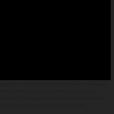
cegahan sistemik untuk memastikan anak-anak
indakan berbahaya. Selain penegakan hukum
erintah, lembaga pendidikan, dan masyarakat
ingkungan yang aman dan mendukung