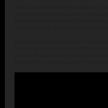
KPAI juga menyerukan peran aktif orang t
pemahaman kepada anak-anak tentang bahaya
kerusuhan dan penjarahan. Edukasi tentan
untuk mencegah eksploitasi serupa di mas
Sylvana mengapresiasi inisiatif sejumlah 
barang hasil penjarahan yang dilakukan an
penting. Mengembalikan barang yang buka
kejujuran dan tanggung jawab,” ungkapnya