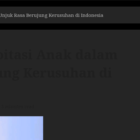
 Unjuk Rasa Berujung Kerusuhan di Indonesia
oitasi Anak dalam
ung Kerusuhan di
3 minutes read