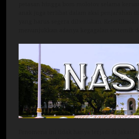
petasan hingga bom molotov selama kerusu
anak juga terlibat dalam aksi penjarahan di
yang harus segera dihentikan. Keterlibatan
menunjukkan adanya kegagalan sistemik da
Fenomena ini tidak hanya terjadi di Jakarta,