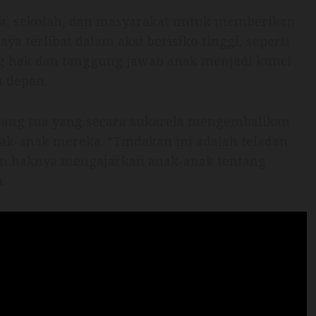
ua, sekolah, dan masyarakat untuk memberikan
 terlibat dalam aksi berisiko tinggi, seperti
g hak dan tanggung jawab anak menjadi kunci
a depan.
orang tua yang secara sukarela mengembalikan
ak-anak mereka. “Tindakan ini adalah teladan
n haknya mengajarkan anak-anak tentang
.