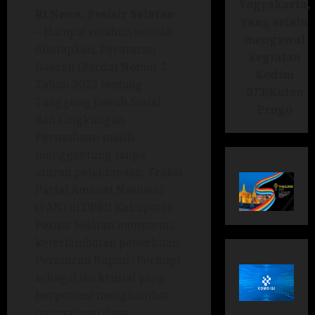
Yogyakarta,
RI News.
Pesisir Selatan
yang selalu
– Hampir setahun setelah
mengawal
ditetapkan, Peraturan
kegiatan
Daerah (Perda) Nomor 2
Kodim
Tahun 2023 tentang
073/Kulon
Tanggung Jawab Sosial
Progo
dan Lingkungan
Perusahaan masih
menggantung tanpa
aturan pelaksanaan. Fraksi
Partai Amanat Nasional
(PAN) di DPRD Kabupaten
Pesisir Selatan menyoroti
keterlambatan penerbitan
Peraturan Bupati (Perbup)
sebagai isu krusial yang
berpotensi menghambat
optimalisasi dana