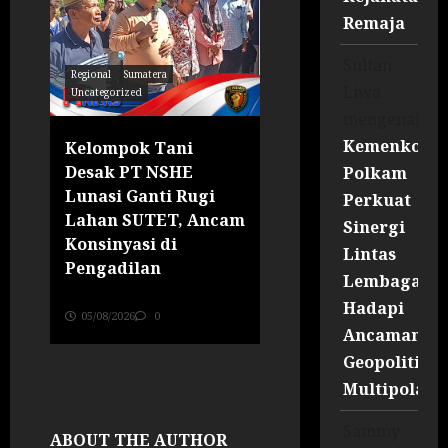
Remaja
Sultan
Regional
Sumatera
Liwa
Uncategorized
Regional
Sumatera
mengenai
Kemenko
Kelompok Tani
Aliansi Keta
Desak PT NSHE
Malancar Desak
Polkam
Lunasi Ganti Rugi
Pemenuhan Ganti
Perkuat
Lahan SUTET, Ancam
Rugi Lahan SUTE
Sinergi
r
Konsinyasi di
PLTA Batang Toru
Lintas
Pengadilan
Jurnalis RI News Portal
Lembaga
05/08/2026
0
Jurnalis RI News Portal
Hadapi
05/08/2026
0
Ancaman
Geopolitik
Multipolar
Sammy
ABOUT THE AUTHOR