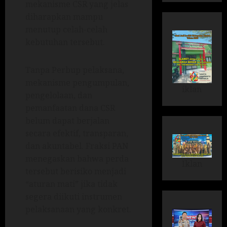
mekanisme CSR yang jelas
diharapkan mampu
menutup celah-celah
kebutuhan tersebut.
Tanpa Perbup pelaksana,
mekanisme pengumpulan,
iklan
pengelolaan, dan
pemanfaatan dana CSR
belum dapat berjalan
secara efektif, transparan,
dan akuntabel. Fraksi PAN
menegaskan bahwa perda
Iklan
tersebut berisiko menjadi
“aturan mati” jika tidak
segera diikuti instrumen
pelaksanaan yang konkret.