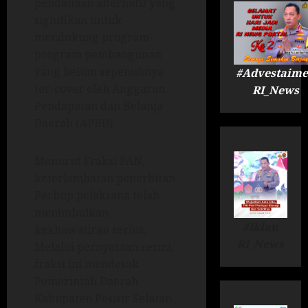
pendanaan alternatif yang
signifikan untuk
mendukung program-
program pembangunan
yang belum sepenuhnya
#Advestaime
ter-cover oleh Anggaran
RI_News
Pendapatan dan Belanja
Daerah (APBD).
Menurut Fraksi PAN,
keterlambatan penerbitan
Perbup pelaksana telah
menimbulkan
#Iklan
kekhawatiran serius.
RI_News
Melalui pernyataan resmi,
fraksi ini mendesak
Pemerintah Daerah
Kabupaten Pesisir Selatan