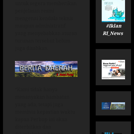
untuk segera memberikan
penjelasan resmi
mengenai kendala teknis
#Iklan
maupun administratif
RI_News
yang menyebabkan aturan
turunan tersebut belum
juga disahkan.
“Kami tidak hanya
menanyakan hambatan
yang ada, tetapi juga
meminta kepastian waktu
kapan Perbup ini akan
diterbitkan dan