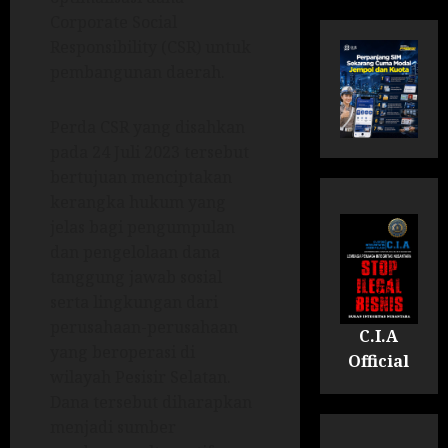
Corporate Social
Responsibility (CSR) untuk
pembangunan daerah.
Perda CSR yang disahkan
pada 24 Juli 2023 tersebut
bertujuan menciptakan
kerangka hukum yang
jelas bagi pengumpulan
dan pengelolaan dana
tanggung jawab sosial
serta lingkungan dari
perusahaan-perusahaan
C.I.A
yang beroperasi di
Official
wilayah Pesisir Selatan.
Dana tersebut diharapkan
menjadi sumber