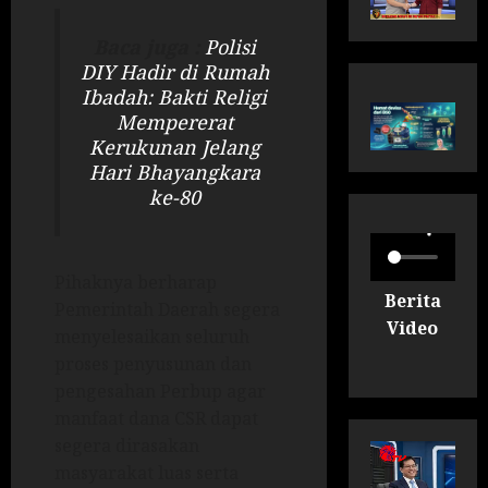
Baca juga :
Polisi
DIY Hadir di Rumah
Ibadah: Bakti Religi
Mempererat
Kerukunan Jelang
Hari Bhayangkara
ke-80
Pihaknya berharap
Berita
Pemerintah Daerah segera
Video
menyelesaikan seluruh
proses penyusunan dan
pengesahan Perbup agar
manfaat dana CSR dapat
segera dirasakan
masyarakat luas serta