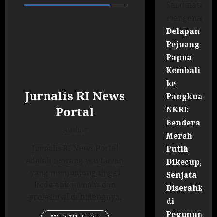
Sandinata
mengenai
Delapan
Pejuang
Papua
Kembali
ke
Jurnalis RI News
Pangkuan
Portal
NKRI:
Bendera
Author
Merah
Jurnalis RI News Portal
Putih
adalah seorang wartawan
Dikecup,
yang menjunjung tinggi
Senjata
kode etik jurnalis dan
Diserahkan
profesiinal di bidangnya.
di
Pegununga