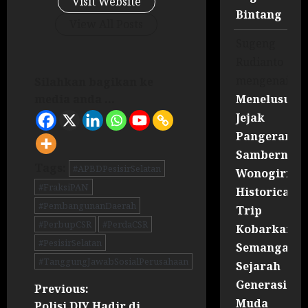
Visit Website
Bintang
View All Posts
Sugeng
Rudianto
mengenai
Silahkan bagikan ke
Menelusuri
media anda ...
Jejak
Pangeran
Sambernyaw
Tags:
#APBDPesisirSelatan
Wonogiri
#FraksiPAN
Historical
#PembangunanDaerah
Trip
#PerbupCSR
#PerdaCSR
Kobarkan
#PesisirSelatan
Semangat
#TanggungJawabSosialPerusahaan
Sejarah
Generasi
Previous:
Muda
Polisi DIY Hadir di