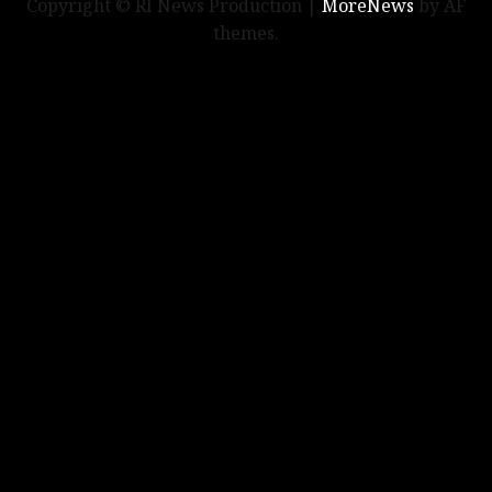
Copyright © RI News Production
|
MoreNews
by AF
themes.