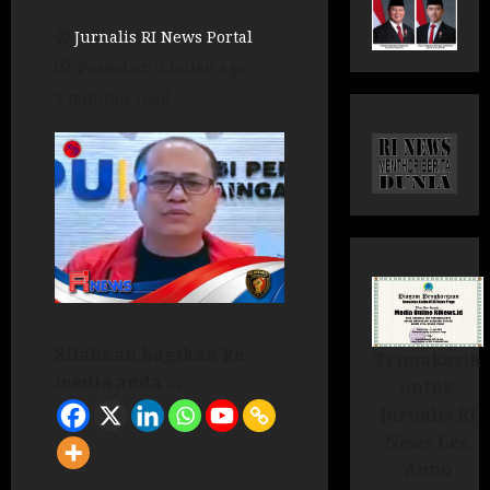
Jurnalis RI News Portal
Posted on 2 bulan ago
2 minutes read
Silahkan bagikan ke
Trimakasih
media anda ...
untuk
Jurnalis RI
News Lee
Anno