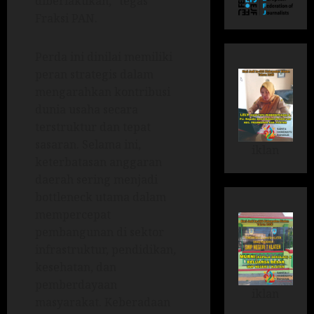
diberlakukan,” tegas
Fraksi PAN.
Perda ini dinilai memiliki
peran strategis dalam
mengarahkan kontribusi
dunia usaha secara
terstruktur dan tepat
sasaran. Selama ini,
iklan
keterbatasan anggaran
daerah sering menjadi
bottleneck utama dalam
mempercepat
pembangunan di sektor
infrastruktur, pendidikan,
kesehatan, dan
pemberdayaan
iklan
masyarakat. Keberadaan