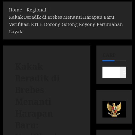
Home
Regional
Kakak Beradik di Brebes Menanti Harapan Baru:
Verifikasi RTLH Dorong Gotong Royong Perumahan
Layak
CARI
Kakak
Cari
Beradik di
Brebes
Menanti
Harapan
Baru: