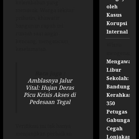
kelembaban yang
oleh
menusuk. Warga sekitar
Kasus
prihatin, khawatir
Korupsi
bangunan rapuh ini
Internal
runtuh saat angin
kencang, mengancam
Wisnu
keselamatan.
mengenai
Mengawal
Libur
Baca juga :
Sekolah:
Amblasnya Jalur
Bandung
Vital: Hujan Deras
Picu Krisis Akses di
Kerahkan
Pedesaan Tegal
350
Petugas
Gabungan
Verifikasi ini tak hanya
Cegah
menjanjikan perbaikan
Lonjakan