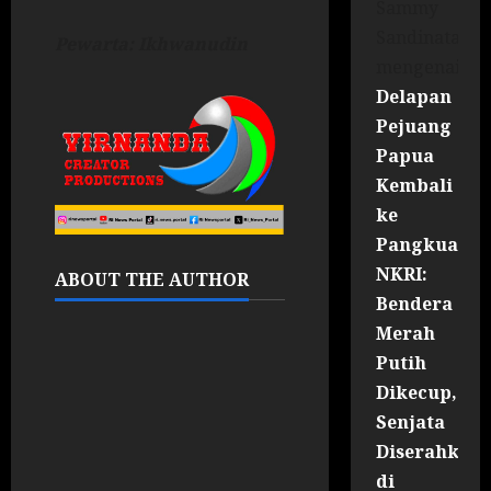
Sammy
Sandinata
Pewarta: Ikhwanudin
mengenai
Delapan
Pejuang
Papua
Kembali
ke
Pangkuan
NKRI:
ABOUT THE AUTHOR
Bendera
Merah
Putih
Dikecup,
Senjata
Diserahkan
di