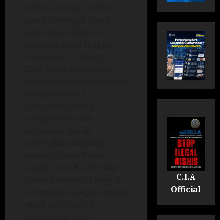
Brebes, menjadi potret
nyata tantangan akses
perumahan layak di
pedesaan Jawa Tengah.
Pada Rabu, 21 Januari
2026, Dinas Perumahan
dan Kawasan Permukiman
(Dinperwaskim)
Kabupaten Brebes
mengerahkan tim
verifikator untuk
memeriksa langsung
kondisi Rumah Tidak
Layak Huni (RTLH) yang
C.I.A
mereka tempati. Langkah
Official
ini muncul sebagai respons
cepat atas laporan
masyarakat yang