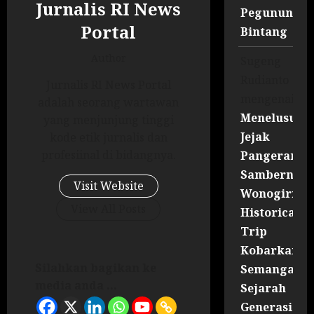
Jurnalis RI News
Pegununga
Portal
Bintang
Author
Sugeng
Rudianto
Jurnalis RI News Portal
mengenai
adalah seorang wartawan
Menelusuri
yang menjunjung tinggi
Jejak
kode etik jurnalis dan
profesiinal di bidangnya.
Pangeran
Sambernyaw
Visit Website
Wonogiri
View All Posts
Historical
Trip
Kobarkan
Silahkan bagikan ke
Semangat
media anda ...
Sejarah
Generasi