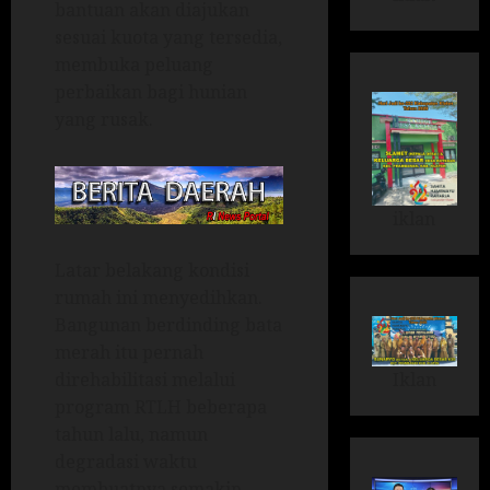
bantuan akan diajukan
sesuai kuota yang tersedia,
membuka peluang
perbaikan bagi hunian
yang rusak.
iklan
Latar belakang kondisi
rumah ini menyedihkan.
Bangunan berdinding bata
merah itu pernah
Iklan
direhabilitasi melalui
program RTLH beberapa
tahun lalu, namun
degradasi waktu
membuatnya semakin