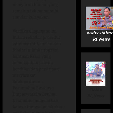
menyoroti hunian yang
semakin tak memenuhi
standar kelayakan.
Verifikasi lapangan ini
#Advestaime
bukan sekadar prosedur
RI_News
administratif, melainkan
fondasi utama program
bantuan RTLH yang
menekankan prinsip
keadilan dan partisipasi
masyarakat.
Subkoordinator
Perumahan Swadaya
#Iklan
Dinperwaskim Brebes,
RI_News
Irfanudin, menjelaskan
bahwa timnya melakukan