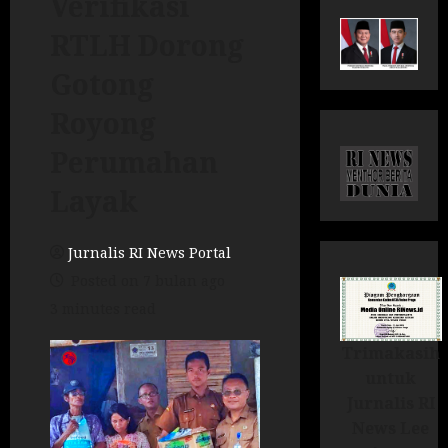
Verifikasi
RTLH Dorong
Gotong
Royong
Perumahan
Layak
Jurnalis RI News Portal
Posted on 7 bulan ago
3 minutes read
Trimakasih
untuk
Jurnalis RI
News Lee