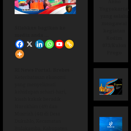
Anno
Yogyakarta,
yang selalu
mengawal
Silahkan bagikan ke
kegiatan
media anda ...
Kodim
073/Kulon
Progo
RI News Portal. Brebes
–
Keterbatasan ekonomi
yang menyelimuti
kehidupan sehari-hari,
kisah kakak beradik
Nurokhim (49) dan
Musriah (44) di Desa
Dukuhlo, Kecamatan
Bulakamba, Kabupaten