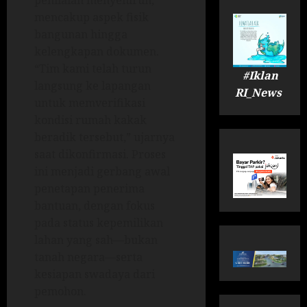
penilaian menyeluruh,
mencakup aspek fisik
bangunan hingga
kelengkapan dokumen.
“Tim kami telah turun
#Iklan
langsung ke lapangan
RI_News
untuk memverifikasi
kondisi rumah kakak
beradik tersebut,” ujarnya
saat dikonfirmasi. Proses
ini menjadi gerbang awal
penetapan penerima
bantuan, dengan fokus
pada status kepemilikan
lahan yang sah—bukan
tanah negara—serta
kesiapan swadaya dari
pemohon.