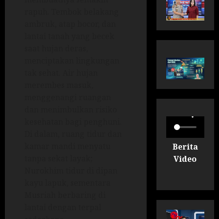
rapuh. Tembok belakang
ambruk, atap bocor, dan
lantai tanah yang becek
saat hujan deras,
menciptakan lingkungan
tak sehat. Air hujan
merembes masuk,
menggenangi ruangan
dan menimbulkan risiko
kesehatan bagi penghuni.
Di dalam, ruang tidur dan
kamar mandi menyatu
Berita
tanpa sekat layak;
Video
Nurokhim tidur di dipan
kayu lapuk, sementara
Musriah berbaring di
lantai dengan terpal