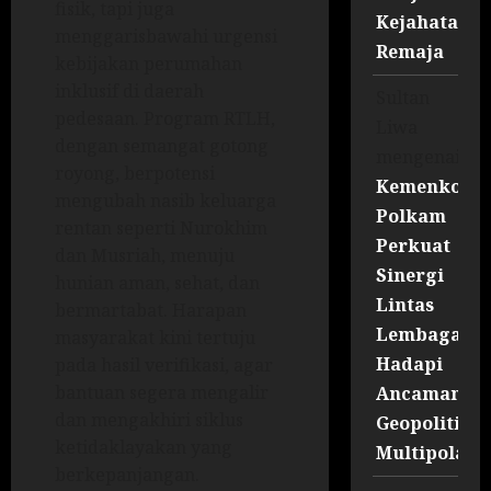
fisik, tapi juga
Kejahatan
menggarisbawahi urgensi
Remaja
kebijakan perumahan
inklusif di daerah
Sultan
pedesaan. Program RTLH,
Liwa
dengan semangat gotong
mengenai
royong, berpotensi
Kemenko
mengubah nasib keluarga
Polkam
rentan seperti Nurokhim
Perkuat
dan Musriah, menuju
Sinergi
hunian aman, sehat, dan
Lintas
bermartabat. Harapan
Lembaga
masyarakat kini tertuju
Hadapi
pada hasil verifikasi, agar
bantuan segera mengalir
Ancaman
dan mengakhiri siklus
Geopolitik
ketidaklayakan yang
Multipolar
berkepanjangan.