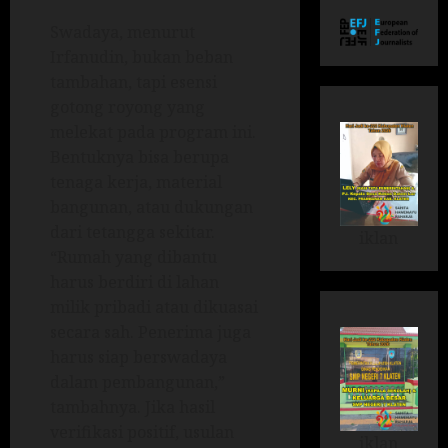
Swadaya, menurut
Irfanudin, bukan beban
tambahan, tapi esensi
gotong royong yang
melekat pada program ini.
Bentuknya bisa berupa
tenaga kerja, material
bangunan, atau dukungan
dari tetangga sekitar.
iklan
“Rumah yang dibantu
harus berdiri di lahan
milik pribadi atau dikuasai
secara sah. Penerima juga
harus siap berswadaya
dalam pembangunan,”
tambahnya. Jika hasil
verifikasi positif, usulan
iklan