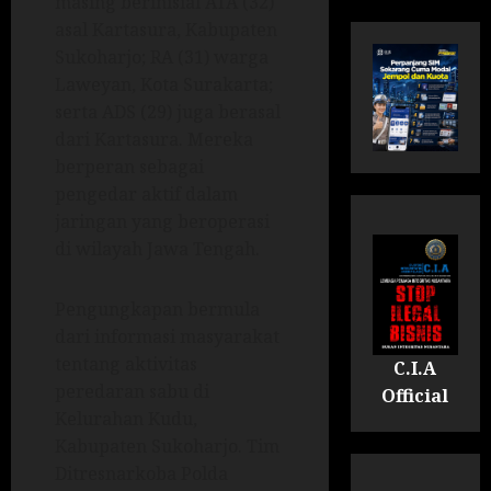
masing berinisial ATA (32)
asal Kartasura, Kabupaten
Sukoharjo; RA (31) warga
Laweyan, Kota Surakarta;
serta ADS (29) juga berasal
dari Kartasura. Mereka
berperan sebagai
pengedar aktif dalam
jaringan yang beroperasi
di wilayah Jawa Tengah.
Pengungkapan bermula
dari informasi masyarakat
tentang aktivitas
C.I.A
peredaran sabu di
Official
Kelurahan Kudu,
Kabupaten Sukoharjo. Tim
Ditresnarkoba Polda