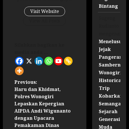
Bintang
Visit Website
Sugeng
View All Posts
Rudianto
mengenai
Menelusuri
Silahkan bagikan ke
Jejak
media anda ...
Pangeran
Sambernyaw
Wonogiri
Historical
Previous:
Trip
Haru dan Khidmat,
Kobarkan
Polres Wonogiri
Semangat
Lepaskan Kepergian
AIPDA Andi Wigunanto
Sejarah
dengan Upacara
Generasi
Pemakaman Dinas
Muda