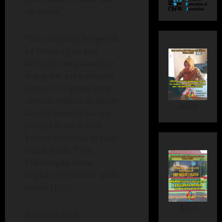
ekspedisi.
“Tim langsung bergerak
ke Pekalongan dan
berhasil mengamankan
dua paket sabu seberat
bruto 107,7 gram yang
disembunyikan di dalam
iklan
kardus beserta barang
pelapis di salah satu
kantor ekspedisi di Jalan
Gajah Mada, Tirto,
Pekalongan Barat,”
ungkap Yos Guntur pada
Selasa (12/5).
iklan
Menurut hasil