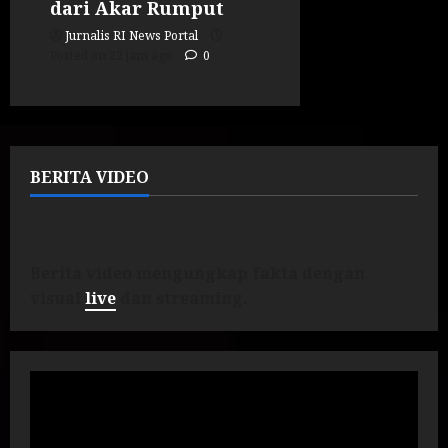
dari Akar Rumput
Jurnalis RI News Portal
Posted on 22 jam ago
0
BERITA VIDEO
Berita video mengungkap fakta dengan
visual
live
dan streaming.