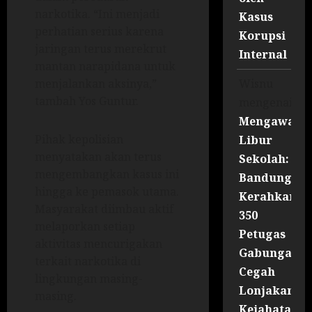
narkotika. “Ini menjadi
Kasus
perhatian serius karena
Korupsi
jaringan terus merekrut
Internal
mantan narapidana untuk
Wisnu
menjalankan aksinya,”
tambah Yos Guntur.
mengenai
Mengawal
Pihak kepolisian
Libur
menyatakan akan terus
Sekolah:
mengembangkan kasus ini
Bandung
hingga ke pemasok utama.
Kerahkan
Masyarakat diimbau aktif
350
melaporkan setiap
Petugas
aktivitas mencurigakan
Gabungan
terkait narkotika di
Cegah
lingkungan masing-
Lonjakan
masing.
Kejahatan