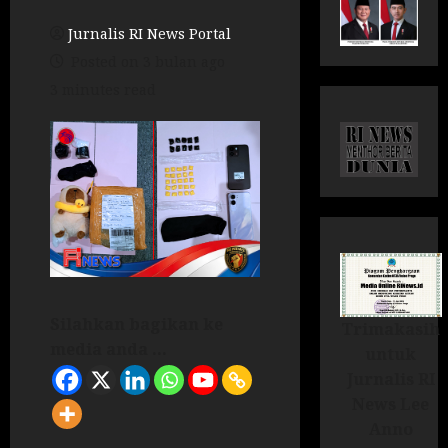
Jurnalis RI News Portal
Posted on 3 bulan ago
3 minutes read
Silahkan bagikan ke
Trimakasih
media anda ...
untuk
Jurnalis RI
News Lee
Anno