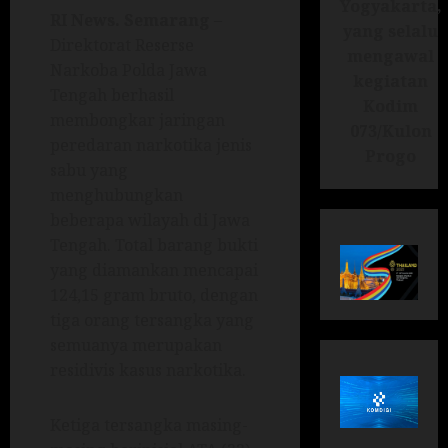
Yogyakarta,
RI News.
Semarang
–
yang selalu
Direktorat Reserse
mengawal
Narkoba Polda Jawa
kegiatan
Tengah berhasil
Kodim
membongkar jaringan
073/Kulon
peredaran narkotika jenis
Progo
sabu yang
menghubungkan
beberapa wilayah di Jawa
Tengah. Total barang bukti
yang diamankan mencapai
124,15 gram bruto, dengan
tiga orang tersangka yang
semuanya merupakan
residivis kasus narkotika.
Ketiga tersangka masing-