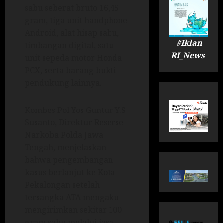
sabu seberat bruto 16,45
gram, tiga unit handphone
Android, alat hisap sabu,
#Iklan
timbangan digital, satu
RI_News
unit sepeda motor Honda
PCX, serta barang bukti
pendukung lainnya.
Kombes Pol Yos Guntur Y.S
Susanto, Direktur Reserse
Narkoba Polda Jawa
Tengah, menjelaskan
bahwa pengembangan
kasus berlanjut ke Kota
Pekalongan setelah
tersangka ATA mengaku
mengirimkan sekitar 100
gram sabu melalui jasa