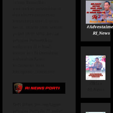
Jateng kemudian
melakukan penyelidikan
dan observasi intensif.
Puncaknya terjadi pada
#Advestaime
Senin, 11 Mei 2026 sekitar
RI_News
pukul 18.15 WIB, ketika
petugas menangkap
ketiganya di sebuah
kamar kos di Demalang,
Kelurahan Kudu,
Kecamatan Baki,
Kabupaten Sukoharjo.
#Iklan
RI_News
Dari lokasi penangkapan,
petugas menyita 35 paket