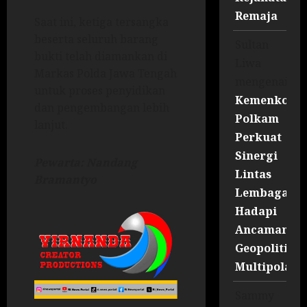
Remaja
Saat ini, ketiga tersangka
beserta seluruh barang
Sultan
bukti telah diamankan di
Liwa
Markas Polda Jawa Tengah
mengenai
untuk proses penyidikan
Kemenko
dan pengembangan lebih
Polkam
lanjut.
Perkuat
Sinergi
Pewarta: Nandang
Lintas
Bramantyo
Lembaga
Hadapi
Ancaman
Geopolitik
Multipolar
Sammy