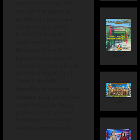
pemeriksaan awal, ATA
dan ADS mendapatkan
pasokan 200 gram sabu
dari seorang pemasok
berinisial D yang kini
masih menjadi Daftar
Pencarian Orang (DPO).
iklan
Barang haram tersebut
diambil di sekitar wilayah
Embarkasi Boyolali pada
Sabtu, 9 Mei 2026,
kemudian dipecah dan
dikemas ulang bersama RA
Iklan
untuk diedarkan. Sistem
pembayaran ke pemasok
dilakukan secara tempo
setelah barang terjual.