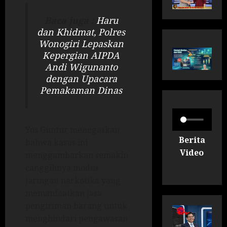
Baca juga :
Haru
dan Khidmat, Polres
Wonogiri Lepaskan
Kepergian AIPDA
Andi Wigunanto
dengan Upacara
Pemakaman Dinas
Yos Guntur menegaskan
Berita
bahwa kasus ini
Video
menggambarkan semakin
canggihnya modus
jaringan narkotika yang
memanfaatkan jasa
pengiriman barang untuk
menghindari pengawasan