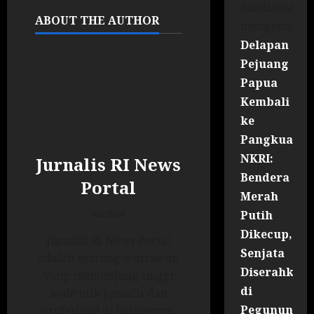
Sandinata
ABOUT THE AUTHOR
mengenai
Delapan
Pejuang
Papua
Kembali
ke
Pangkuan
NKRI:
Jurnalis RI News
Bendera
Portal
Merah
Author
Putih
Dikecup,
Jurnalis RI News Portal
Senjata
adalah seorang wartawan
Diserahkan
yang menjunjung tinggi
di
kode etik jurnalis dan
Pegununga
profesiinal di bidangnya.