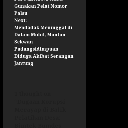
Gunakan Pelat Nomor
Palsu
Next:
Mendadak Meninggal di
Dalam Mobil, Mantan
Sekwan
Padangsidimpuan
Diduga Akibat Serangan
Jantung
1 thought on
“
Dugaan Korupsi
Merayap di Balik
Pelatihan Desa:
Bimtek Bumdes