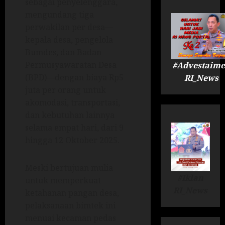
sebagai penyelenggara,
mengundang tiga
perwakilan per desa—
kepala desa, pengelola
Bumdes, dan Badan
Permusyawaratan Desa
#Advestaime
(BPD)—dengan biaya Rp5
RI_News
juta per orang untuk
akomodasi, transportasi,
dan kebutuhan lainnya
selama empat hari, dari 9
hingga 12 Oktober 2025.
Meski bertujuan mulia
#Iklan
untuk memperkuat
RI_News
ketahanan pangan desa,
pelaksanaan bimtek ini
menuai kecaman pedas