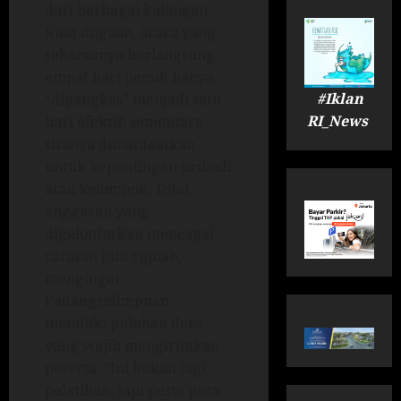
dari berbagai kalangan.
Kuat dugaan, acara yang
seharusnya berlangsung
empat hari penuh hanya
#Iklan
“dipangkas” menjadi satu
RI_News
hari efektif, sementara
sisanya dimanfaatkan
untuk kepentingan pribadi
atau kelompok. Total
anggaran yang
digelontorkan mencapai
ratusan juta rupiah,
mengingat
Padangsidimpuan
memiliki puluhan desa
yang wajib mengirimkan
peserta. “Ini bukan lagi
pelatihan, tapi pesta pora