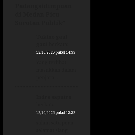
Padangsidimpuan
di Medan Picu
Sorotan Publik
”
Tukino gaul
gaul
berkata:
12/10/2025 pukul 14:33
Yang terlibat
masukkan dalam
penjara …..
Indra saputra
berkata:
12/10/2025 pukul 13:32
salam satu pena
selamat siang