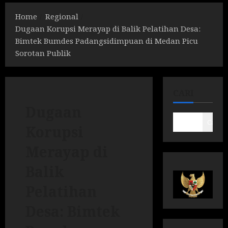
Home
Regional
Dugaan Korupsi Merayap di Balik Pelatihan Desa:
Bimtek Bumdes Padangsidimpuan di Medan Picu
Sorotan Publik
CARI
Dugaan
Cari
Korupsi
Merayap di
Balik
Pelatihan
Desa: Bimtek