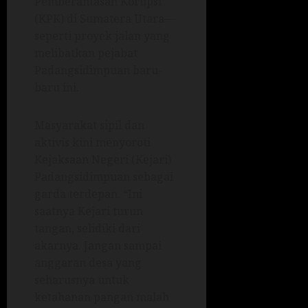
Pemberantasan Korupsi
(KPK) di Sumatera Utara—
seperti proyek jalan yang
melibatkan pejabat
Padangsidimpuan baru-
baru ini.
Masyarakat sipil dan
aktivis kini menyoroti
Kejaksaan Negeri (Kejari)
Padangsidimpuan sebagai
garda terdepan. “Ini
saatnya Kejari turun
tangan, selidiki dari
akarnya. Jangan sampai
anggaran desa yang
seharusnya untuk
ketahanan pangan malah