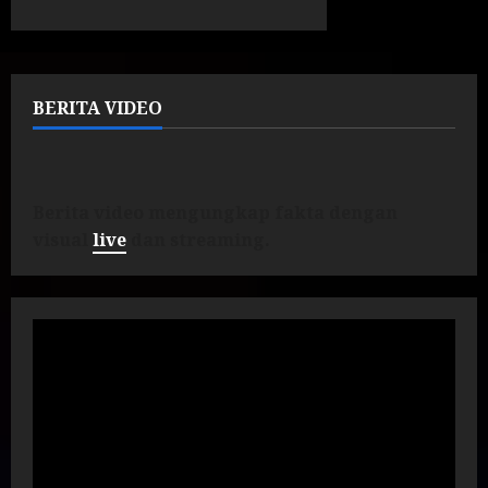
BERITA VIDEO
Berita video mengungkap fakta dengan
visual
live
dan streaming.