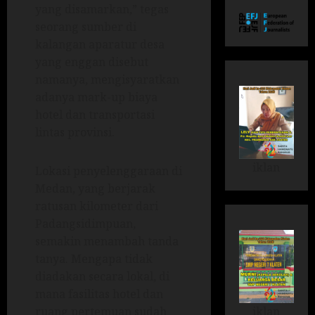
yang disamarkan,” tegas
seorang sumber di
kalangan aparatur desa
yang enggan disebut
namanya, mengisyaratkan
adanya mark-up biaya
hotel dan transportasi
lintas provinsi.
iklan
Lokasi penyelenggaraan di
Medan, yang berjarak
ratusan kilometer dari
Padangsidimpuan,
semakin menambah tanda
tanya. Mengapa tidak
diadakan secara lokal, di
mana fasilitas hotel dan
iklan
ruang pertemuan sudah