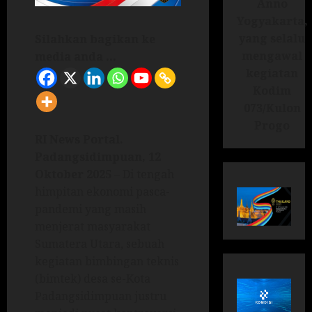
Anno
Yogyakarta,
yang selalu
Silahkan bagikan ke
mengawal
media anda ...
kegiatan
Kodim
073/Kulon
Progo
RI News Portal.
Padangsidimpuan, 12
Oktober 2025
– Di tengah
himpitan ekonomi pasca-
pandemi yang masih
menjerat masyarakat
Sumatera Utara, sebuah
kegiatan bimbingan teknis
(bimtek) desa se-Kota
Padangsidimpuan justru