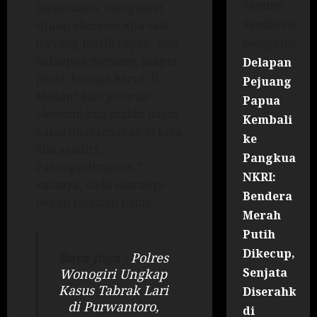
Sammy
dipaksakan, mengingat
Sandinata
situasi ekonomi kita saat
mengenai
ini yang masih rapuh. Dan
kalaupun memang sangat
Delapan
perlu, kenapa harus di
Pejuang
Medan? Kan putaran
Papua
ekonomi kita makin bagus
Kembali
kalau dilaksanakan di kota
ke
kita sendiri,
Pangkuan
Padangsidimpuan,”
NKRI:
katanya, nada suaranya
Bendera
penuh sindiran halus.
Merah
Putih
Dikecup,
Baca juga :
Polres
Senjata
Wonogiri Ungkap
Kasus Tabrak Lari
Diserahkan
di Purwantoro,
di