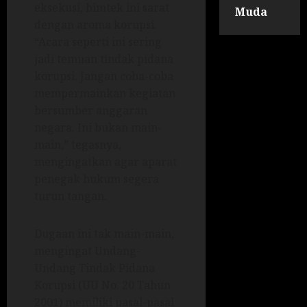
eksekusi, bimtek ini sarat
Muda
dengan aroma korupsi.
“Acara seperti ini sering
jadi temuan tindak pidana
korupsi. Jangan coba-coba
mempermainkan kegiatan
bersumber anggaran
negara. Ini bukan main-
main,” tegasnya,
mengingatkan agar aparat
penegak hukum segera
turun tangan.
Dugaan ini tak main-main,
mengingat Undang-
Undang Tindak Pidana
Korupsi (UU No. 20 Tahun
2001) memiliki pasal-pasal