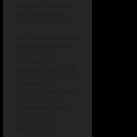
penerimaan gratifikasi,
suap, atau tindakan
bertentangan kewajiban.
Pasal 18 bahkan membuka
pintu penyitaan aset jika
terdakwa gagal
membayar uang
pengganti. Dalam konteks
bimtek ini, mark-up biaya
perjalanan dan
pemotongan durasi acara
bisa masuk kategori
gratifikasi atau kolusi,
mirip kasus-kasus
sebelumnya yang
ditangani Komisi