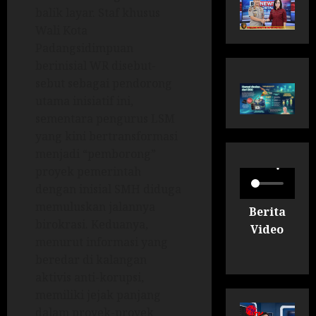
balik layar. Staf khusus
Wali Kota
Padangsidimpuan
berinisial WR disebut-
sebut sebagai pendorong
utama inisiatif ini,
sementara pengurus LSM
yang kini bertransformasi
menjadi “pemborong”
proyek pemerintah
dengan inisial SMH diduga
memuluskan jalannya
Berita
birokrasi. Keduanya,
Video
menurut informasi yang
beredar di kalangan
aktivis anti-korupsi,
memiliki jejak panjang
dalam proyek-proyek