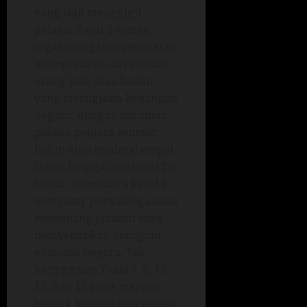
yang siap menggigit
pelaku. Pasal 2 secara
tegas mengatur perbuatan
memperkaya diri sendiri,
orang lain, atau badan
yang merugikan keuangan
negara, dengan ancaman
pidana penjara seumur
hidup atau minimal empat
tahun hingga maksimal 20
tahun. Sementara Pasal 3
menyasar penyalahgunaan
wewenang jabatan yang
menyebabkan kerugian
ekonomi negara. Tak
ketinggalan Pasal 5, 6, 11,
12, dan 13 yang merinci
bentuk korupsi lain seperti