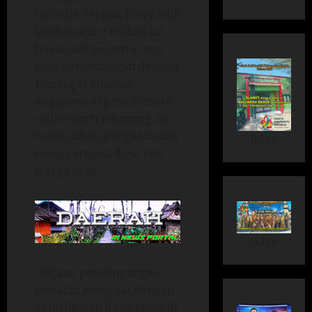
tersedia dengan biaya jauh
lebih murah? Pilihan ini
bukan hanya boros, tapi
juga bertentangan dengan
semangat efisiensi
anggaran negara di masa
sulit seperti sekarang, di
mana inflasi pangan masih
iklan
menggerogoti daya beli
warga desa.
Iklan
Dugaan penyimpangan
semakin menguat dengan
keterlibatan figur kunci di