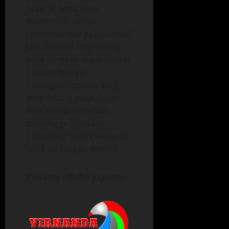
praktik lama, atau
momentum untuk
reformasi tata kelola desa?
Jawabannya tergantung
pada langkah tegas aparat
hukum. Warga
Padangsidimpuan, yang
bergantung pada dana
desa untuk bertahan,
menunggu keadilan—
bukan lagi janji kosong di
balik undangan mewah.
Pewarta : Indra Saputra