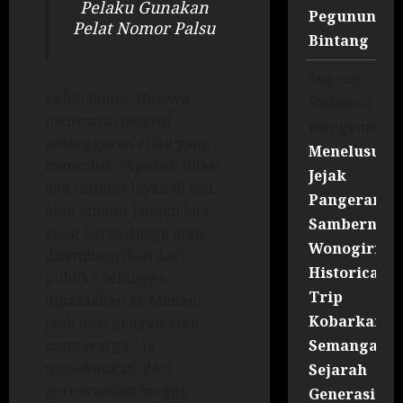
Pelaku Gunakan
Pegununga
Pelat Nomor Palsu
Bintang
Sugeng
Lebih lanjut, Halawa
Rudianto
menyoroti potensi
mengenai
pelanggaran etika yang
Menelusuri
mencolok. “Apakah tidak
Jejak
ada fasilitas layak di sini,
Pangeran
atau jangan-jangan ada
Sambernyaw
yang harus dijaga atau
Wonogiri
disembunyikan dari
Historical
publik? Sehingga
Trip
dipaksakan ke Medan,
Kobarkan
jauh dari pengawasan
Semangat
mata warga.” Ia
menekankan, dari
Sejarah
perencanaan hingga
Generasi