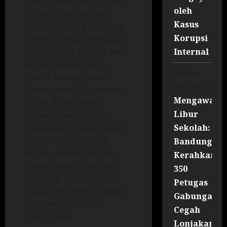
padat selama empat hari.
oleh
Ini mengindikasikan
Kasus
kemungkinan pemalsuan
Korupsi
absensi untuk mengklaim
Internal
biaya penuh, praktik yang
kerap menjadi pintu
Wisnu
masuk korupsi dalam
mengenai
bimtek desa di Sumatera
Mengawal
Utara. Kasus serupa
Libur
pernah terungkap di
Sekolah:
Kabupaten Langkat pada
2021, di mana bimtek
Bandung
keluar daerah berujung
Kerahkan
pada dugaan gratifikasi
350
dan suap senilai jutaan
Petugas
rupiah per peserta, tanpa
Gabungan
manfaat nyata bagi
Cegah
masyarakat.
Lonjakan