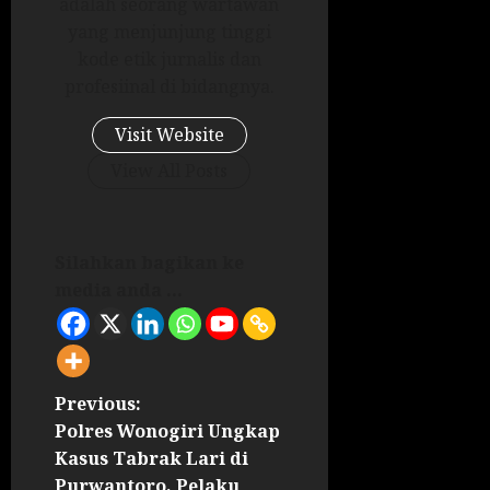
adalah seorang wartawan
yang menjunjung tinggi
kode etik jurnalis dan
profesiinal di bidangnya.
Visit Website
View All Posts
Silahkan bagikan ke
media anda ...
Previous:
Polres Wonogiri Ungkap
Kasus Tabrak Lari di
Purwantoro, Pelaku