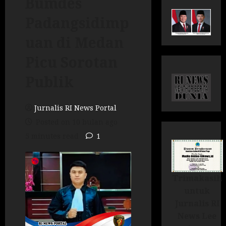
Bumdes
Padangsidimp
uan di Medan
Picu Sorotan
Publik
Jurnalis RI News Portal
Posted on 10 bulan ago
5 minutes read
1
Trimakasih
untuk
Jurnalis RI
News Lee