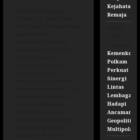
Kejahatan
Praktisi hukum Agus
Remaja
Halawa, SH, yang dikenal
vokal dalam isu tata kelola
Sultan
pemerintahan,
Liwa
menyayangkan keras
mengenai
pelaksanaan bimtek ini.
Kemenko
Dalam wawancara
Polkam
eksklusif dengan tim
Perkuat
redaksi, Halawa
Sinergi
menggelengkan kepala
Lintas
dengan senyum getir. “Kita
Lembaga
sangat menyayangkan
Hadapi
adanya pelaksanaan
Ancaman
Bimtek Desa se-Kota
Padangsidimpuan yang
Geopolitik
berlangsung di Kota
Multipolar
Medan ini. Terlihat