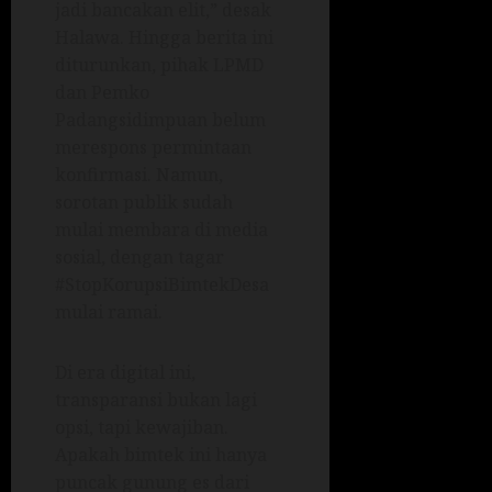
jadi bancakan elit,” desak
Halawa. Hingga berita ini
diturunkan, pihak LPMD
dan Pemko
Padangsidimpuan belum
merespons permintaan
konfirmasi. Namun,
sorotan publik sudah
mulai membara di media
sosial, dengan tagar
#StopKorupsiBimtekDesa
mulai ramai.
Di era digital ini,
transparansi bukan lagi
opsi, tapi kewajiban.
Apakah bimtek ini hanya
puncak gunung es dari