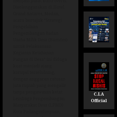
menjadi pusat kontroversi.
Diselenggarakan di Hotel
Grand Antares, Medan,
acara bertajuk “Strategi
Pengelolaan
Pengembangan Badan
Usaha Milik Desa (Bumdes)
untuk Pelaksanaan
Kegiatan Ketahanan
Pangan di Desa” ini diduga
kuat menjadi ajang
korupsi terselubung,
dengan anggaran ratusan
juta rupiah yang mengalir
tanpa pengawasan ketat.
C.I.A
Lembaga Pengembangan
Official
Masyarakat Desa (LPMD)
Kota Padangsidimpuan,