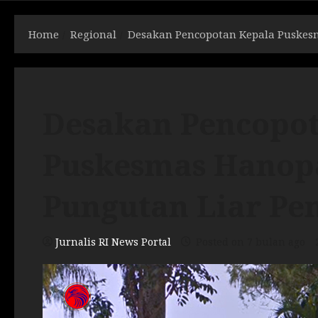
Home
Regional
Desakan Pencopotan Kepala Puskes
Desakan Pencopot
Puskesmas Hanop
Pungutan Liar Pe
Jurnalis RI News Portal
Posted on 7 bulan ago