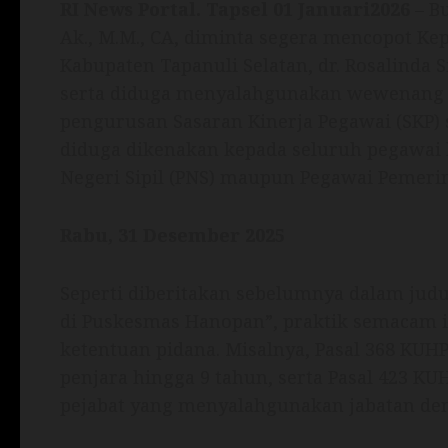
RI News Portal. Tapsel 01 Januari2026
– B
Ak., M.M., CA, diminta segera mencopot K
Kabupaten Tapanuli Selatan, dr. Rosalinda S
serta diduga menyalahgunakan wewenang da
pengurusan Sasaran Kinerja Pegawai (SKP) 
diduga dikenakan kepada seluruh pegawai 
Negeri Sipil (PNS) maupun Pegawai Pemerin
Rabu, 31 Desember 2025
Seperti diberitakan sebelumnya dalam jud
di Puskesmas Hanopan”, praktik semacam i
ketentuan pidana. Misalnya, Pasal 368 KU
penjara hingga 9 tahun, serta Pasal 423 K
pejabat yang menyalahgunakan jabatan den