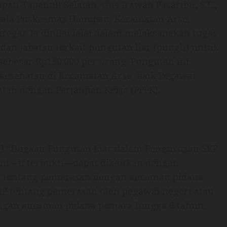
upati Tapanuli Selatan, Gus Irawan Pasaribu, S.E.,
epala Puskesmas Hanopan, Kecamatan Arse,
iregar. Ia dinilai lalai dalam melaksanakan tugas
n jabatan terkait pungutan liar (pungli) untuk
sebesar Rp150.000 per orang. Pungutan ini
kesehatan di Kecamatan Arse, baik Pegawai
tah dengan Perjanjian Kerja (PPPK).
ul “Dugaan Pungutan Liar dalam Pengurusan SKP
ni—if terbukti—dapat dikaitkan dengan
HP tentang pemerasan dengan ancaman pidana
UHP tentang pemerasan oleh pegawai negeri atau
gan ancaman pidana penjara hingga 6 tahun.