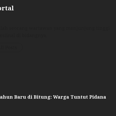
ortal
dalah seorang wartawan yang menjunjung tinggi
esiinal di bidangnya.
ll Posts
Tahun Baru di Bitung: Warga Tuntut Pidana