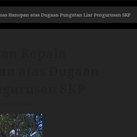
mas Hanopan atas Dugaan Pungutan Liar Pengurusan SKP
an Kepala
an atas Dugaan
ngurusan SKP
2 minutes read