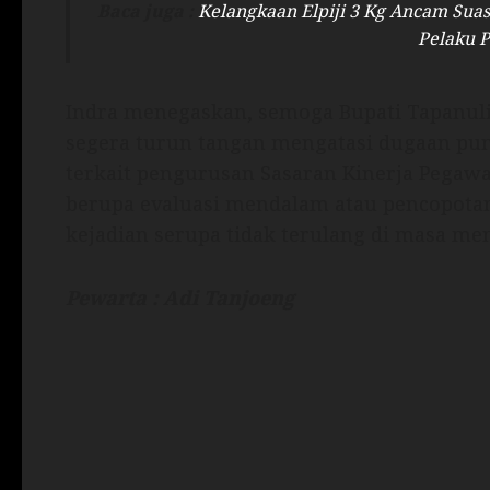
Baca juga :
Kelangkaan Elpiji 3 Kg Ancam Sua
Pelaku 
Indra menegaskan, semoga Bupati Tapanuli S
segera turun tangan mengatasi dugaan pung
terkait pengurusan Sasaran Kinerja Pegawa
berupa evaluasi mendalam atau pencopotan
kejadian serupa tidak terulang di masa me
Pewarta : Adi Tanjoeng