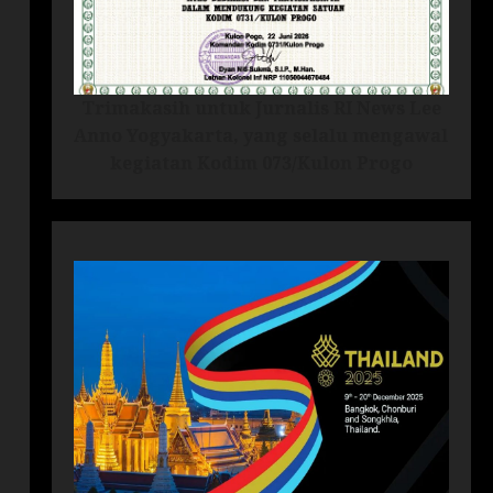
Trimakasih untuk Jurnalis RI News Lee
Anno Yogyakarta, yang selalu mengawal
kegiatan Kodim 073/Kulon Progo