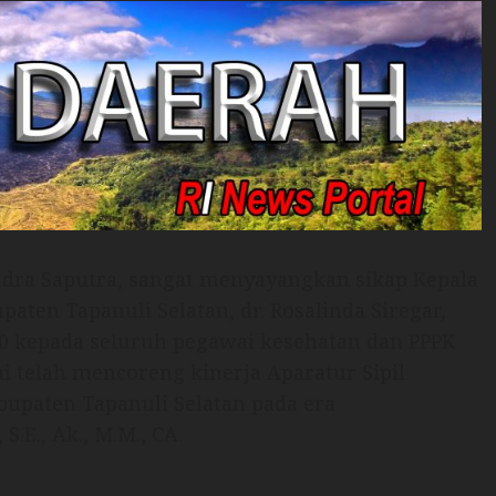
ndra Saputra, sangat menyayangkan sikap Kepala
ten Tapanuli Selatan, dr. Rosalinda Siregar,
00 kepada seluruh pegawai kesehatan dan PPPK
ai telah mencoreng kinerja Aparatur Sipil
bupaten Tapanuli Selatan pada era
.E., Ak., M.M., CA.