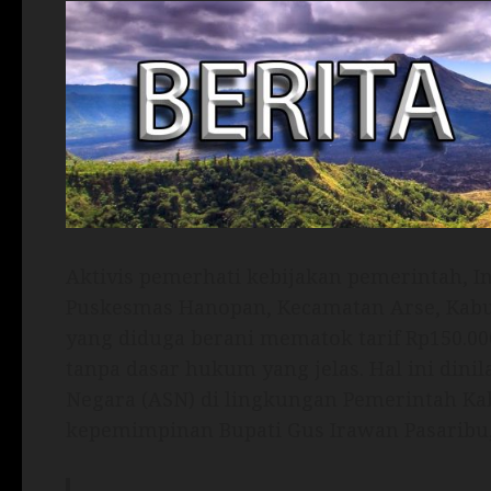
Aktivis pemerhati kebijakan pemerintah, I
Puskesmas Hanopan, Kecamatan Arse, Kabupa
yang diduga berani mematok tarif Rp150.0
tanpa dasar hukum yang jelas. Hal ini dinil
Negara (ASN) di lingkungan Pemerintah Ka
kepemimpinan Bupati Gus Irawan Pasaribu, S