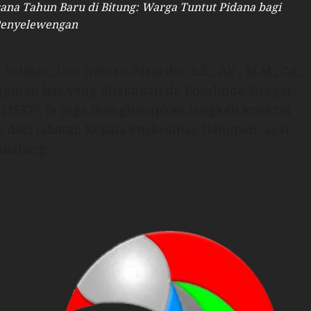
sana Tahun Baru di Bitung: Warga Tuntut Pidana bagi
Penyelewengan
elatan, Gus Irawan Pasaribu, S.E., Ak., M.M., CA,
utan liar yang dilakukan dr. Rosalinda Siregar
i (SKP). Ia juga mengharapkan langkah konkret
 dari jabatan Kepala Puskesmas Hanopan, agar
ndatang.