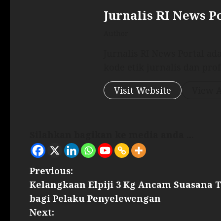
Jurnalis RI News P
Author
Jurnalis RI News Portal a
kode etik jurnalis dan prof
Visit Website
View A
Silahkan bagikan ke media anda ...
Previous:
Kelangkaan Elpiji 3 Kg Ancam Suasana 
bagi Pelaku Penyelewengan
Next: