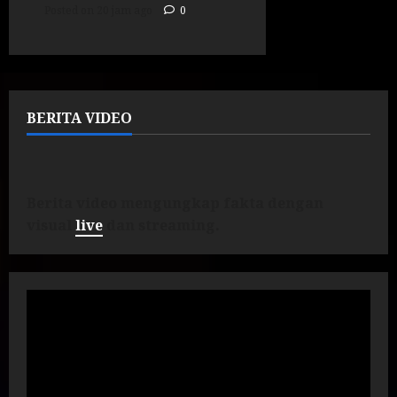
Posted on 20 jam ago
0
BERITA VIDEO
Berita video mengungkap fakta dengan
visual
live
dan streaming.