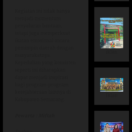
Kegiatan ini tidak hanya
menjadi momentum
penyaluran bantuan,
tetapi juga memperkuat
ikatan emosional antara
pemimpin daerah dengan
iklan
masyarakatnya.
Kepedulian yang konsisten
seperti ini diharapkan
dapat menjadi inspirasi
bagi program-program
kesejahteraan lainnya di
Iklan
Kabupaten Semarang.
Pewarta : Miftah
Tagline
: