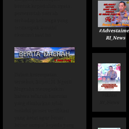
bentuk kepedulian nyata
pemerintah daerah
terhadap keluarga yang
terdampak kondisi
#Advestaime
ekonomi saat ini.
RI_News
Dalam kesempatan
tersebut, Bupati H. Ngesti
Nugraha menegaskan
#Iklan
bahwa seluruh bantuan
RI_News
yang disalurkan telah
melalui proses verifikasi
yang ketat agar benar-
benar sampai kepada yang