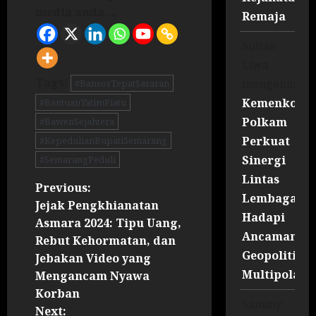
media anda ...
Remaja
Sultan
Liwa
Tags:
mengenai
#BansosTepatSasaran
Kemenko
#BantuanYatimPiatu
Polkam
#BawenSejahtera
Perkuat
#KepedulianBupatiSemarang
Sinergi
#SemarangPeduli
Lintas
Previous:
Lembaga
Jejak Pengkhianatan
Hadapi
Asmara 2024: Tipu Uang,
Ancaman
Rebut Kehormatan, dan
Geopolitik
Jebakan Video yang
Multipolar
Mengancam Nyawa
Korban
Sammy
Next: