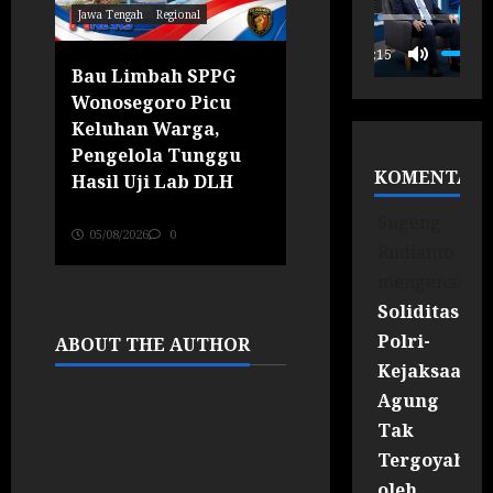
Jawa Tengah
Regional
Jawa Tengah
Regional
P
00:15
Bau Limbah SPPG
Kodim Wonogiri
Wonosegoro Picu
Salurkan 10.500 Li
Keluhan Warga,
Air Bersih untuk
Pengelola Tunggu
Warga Terdampa
KOMENTAR
Hasil Uji Lab DLH
Kekeringan di
Basuhan
Jurnalis RI News Portal
Sugeng
05/08/2026
0
Jurnalis RI News Portal
Rudianto
05/08/2026
0
mengenai
Soliditas
Polri-
ABOUT THE AUTHOR
Kejaksaan
Agung
Tak
Tergoyahka
oleh