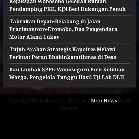
Kejaksaan Wonosobo Geledah Rumah
Pendamping PKH, KJN Beri Dukungan Penuh
Tabrakan Depan-Belakang di Jalan
Pracimantoro-Eromoko, Dua Pengendara
Motor Alami Lukav
Tujuh Arahan Strategis Kapolres Melawi
Perkuat Peran Bhabinkamtibmas di Desa
Bau Limbah SPPG Wonosegoro Picu Keluhan
Warga, Pengelola Tunggu Hasil Uji Lab DLH
Copyright © RI News Production
|
MoreNews
by AF
themes.