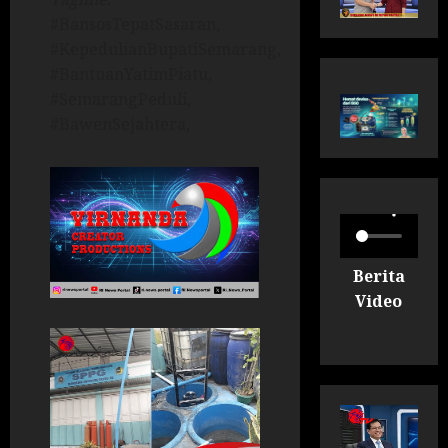
#BansosTepatSasaran,
#KepedulianBupatiSemarang,
#BantuanYatimPiatu,
#SemarangPeduli,
#BawenSejahtera,
Berita
Video