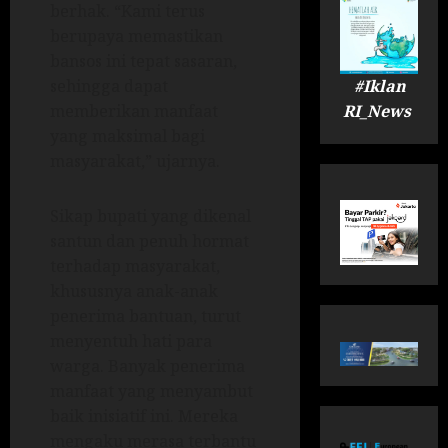
berhak. “Kami terus
berupaya memastikan
bansos ini tepat sasaran,
#Iklan
sehingga dapat
RI_News
memberikan manfaat
yang maksimal bagi
masyarakat,” ujarnya.
Sikap bupati yang dikenal
santun dan penuh hormat
terhadap masyarakat,
khususnya anak-anak
penerima bantuan, turut
menyentuh hati para
warga. Banyak penerima
manfaat yang menyambut
baik inisiatif ini. Mereka
mengaku merasa terbantu