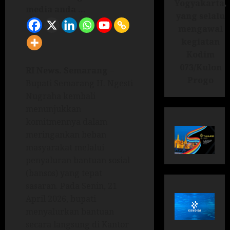
Yogyakarta,
media anda ...
yang selalu
mengawal
kegiatan
Kodim
073/Kulon
RI News.
Semarang
–
Progo
Bupati Semarang H. Ngesti
Nugraha kembali
menunjukkan
komitmennya dalam
meringankan beban
masyarakat melalui
penyaluran bantuan sosial
(bansos) yang tepat
sasaran. Pada Senin, 21
April 2026, bupati
menyalurkan bantuan
secara langsung di Kantor