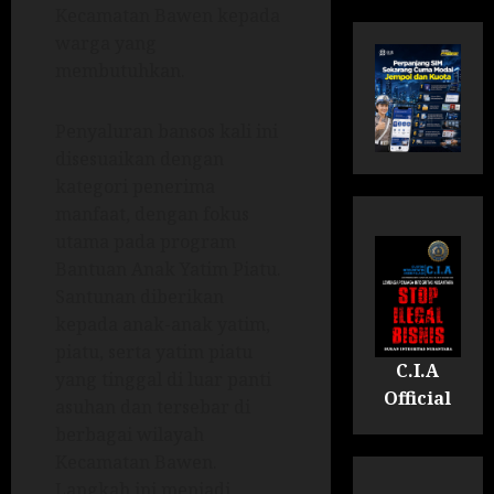
Kecamatan Bawen kepada
warga yang
membutuhkan.
Penyaluran bansos kali ini
disesuaikan dengan
kategori penerima
manfaat, dengan fokus
utama pada program
Bantuan Anak Yatim Piatu.
Santunan diberikan
kepada anak-anak yatim,
piatu, serta yatim piatu
C.I.A
yang tinggal di luar panti
Official
asuhan dan tersebar di
berbagai wilayah
Kecamatan Bawen.
Langkah ini menjadi