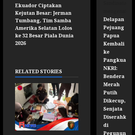
Sandinata
Ekuador Ciptakan
mengenai
Kejutan Besar: Jerman
Delapan
Tumbang, Tim Samba
Pejuang
Amerika Selatan Lolos
Papua
ke 32 Besar Piala Dunia
2026
Kembali
ke
Pangkuan
NKRI:
RELATED STORIES
Bendera
Merah
Putih
Dikecup,
Senjata
Diserahkan
di
Pegununga