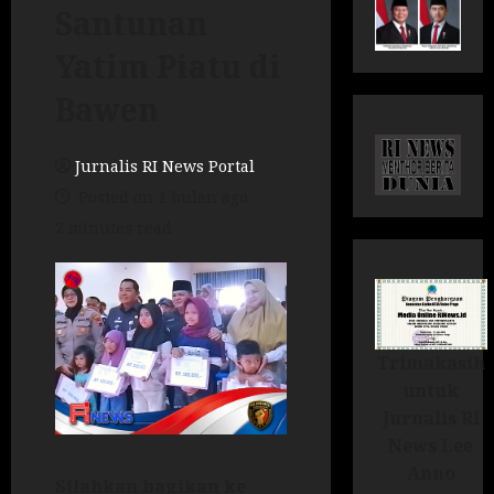
Santunan
Yatim Piatu di
Bawen
Jurnalis RI News Portal
Posted on 1 bulan ago
2 minutes read
Trimakasih
untuk
Jurnalis RI
News Lee
Anno
Silahkan bagikan ke