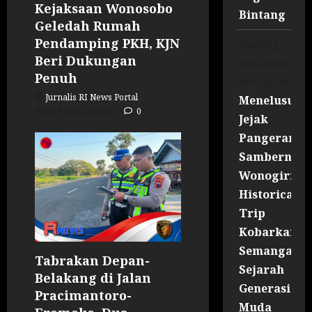
Kejaksaan Wonosobo
Bintang
Geledah Rumah
Pendamping PKH, KJN
Sugeng
Beri Dukungan
Rudianto
Penuh
mengenai
Jurnalis RI News Portal
Menelusuri
Posted on 6 jam ago
0
Jejak
Pangeran
Sambernyaw
Wonogiri
Historical
Trip
Kobarkan
Semangat
Tabrakan Depan-
Sejarah
Belakang di Jalan
Generasi
Pracimantoro-
Muda