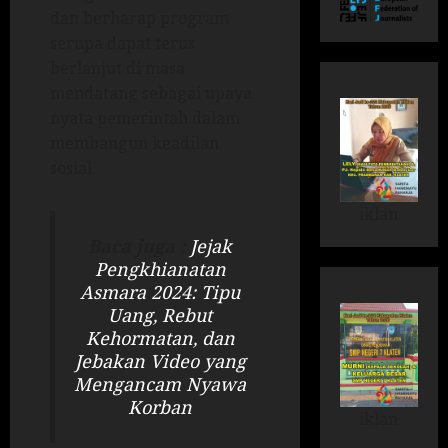
dan berharap program
serupa dapat terus
berlanjut di masa
mendatang sebagai upaya
nyata pemerintah dalam
membangun keadilan
sosial.
iklan
Baca juga :
Jejak
Pengkhianatan
Asmara 2024: Tipu
Uang, Rebut
Kehormatan, dan
Jebakan Video yang
Mengancam Nyawa
Korban
iklan