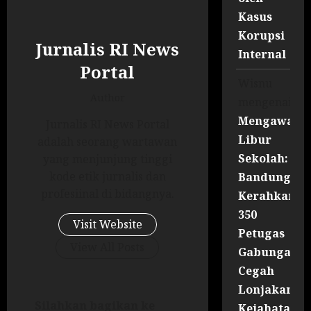
Kasus
Korupsi
Jurnalis RI News
Internal
Portal
Wisnu
Author
mengenai
Mengawal
Jurnalis RI News Portal
Libur
adalah seorang wartawan
Sekolah:
yang menjunjung tinggi
kode etik jurnalis dan
Bandung
profesiinal di bidangnya.
Kerahkan
350
Visit Website
Petugas
View All Posts
Gabungan
Cegah
Lonjakan
Silahkan bagikan ke
Kejahatan