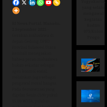
Yogyakarta,
yang selalu
mengawal
kegiatan
RI News Portal.
Manado,
Kodim
2 September 2025
–
073/Kulon
Gerakan mahasiswa di
Progo
depan Gedung DPRD
Provinsi Sulawesi Utara
kembali menegaskan
bahwa peran mahasiswa
bukan sekadar sebagai
agen kontrol sosial,
melainkan juga sebagai
pengawal moral bangsa.
Pada demonstrasi yang
digelar Senin (1/9) pukul
15.00 WITA, puluhan