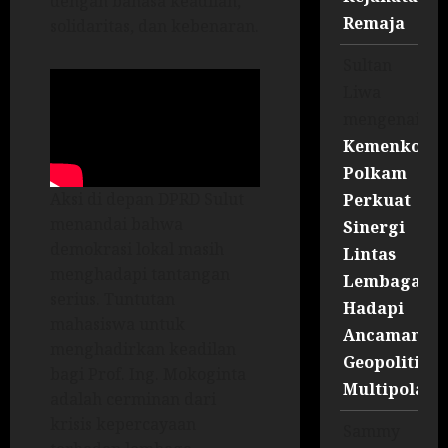
dengan bahasa keadilan,
Remaja
solidaritas, dan kebenaran.
Sultan
Liwa
mengenai
Kemenko
Polkam
Aksi di depan DPRD Sulut
Perkuat
menandai bahwa
Sinergi
demokrasi lokal masih
Lintas
menghadapi tantangan
Lembaga
serius. Tuntutan
Hadapi
mahasiswa untuk
Ancaman
menghadirkan keadilan
Geopolitik
bagi Prof. Ing. Mokoginta
Multipolar
adalah cerminan dari
krisis kepercayaan
Sammy