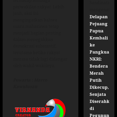
terhadap lembaga
Sandinata
perwakilan rakyat. Lebih
mengenai
jauh, aksi ini
Delapan
mengingatkan bahwa
Pejuang
suara mahasiswa tetap
Papua
menjadi bagian penting
Kembali
dalam menegakkan
ke
demokrasi substantif,
Pangkuan
terutama ketika rakyat
NKRI:
merasa tidak lagi didengar
oleh wakil-wakilnya.
Bendera
Merah
Pewarta : Marco
Putih
Kawulusan
Dikecup,
Senjata
Diserahkan
di
Pegununga