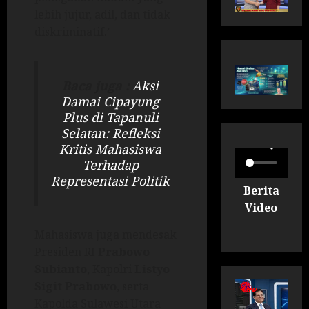
lebih jujur, adil, dan tidak
diskriminatif.’
Baca juga :
Aksi
Damai Cipayung
Plus di Tapanuli
Selatan: Refleksi
Kritis Mahasiswa
Terhadap
Representasi Politik
Berita
Video
Mahasiswa juga mendesak
Presiden RI
Prabowo
Subianto
, Kapolri
Listyo
Sigit Prabowo
, serta
Kapolda Sulawesi Utara