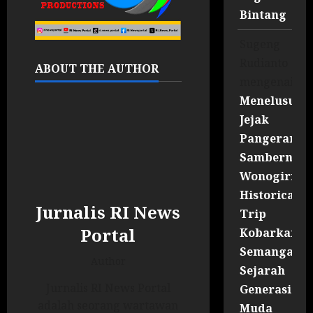
Bintang
Sugeng
Rudianto
ABOUT THE AUTHOR
mengenai
Menelusuri
Jejak
Pangeran
Sambernyaw
Wonogiri
Historical
Jurnalis RI News
Trip
Portal
Kobarkan
Semangat
Author
Sejarah
Jurnalis RI News Portal
Generasi
adalah seorang wartawan
Muda