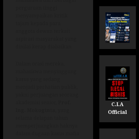
mahasiswa dari berbagai
perguruan tinggi
menyampaikan kritik
tajam kepada para
anggota dewan terkait
aspirasi masyarakat yang
dinilai kerap diabaikan.
Dalam orasi mereka,
mahasiswa menyinggung
kasus yang sedang
menjadi perhatian publik,
yakni perjuangan seorang
akademisi senior,
Prof.
C.I.A
Ing. Mokoginta
, yang
Official
selama delapan tahun
memperjuangkan haknya
dalam dugaan kasus mafia