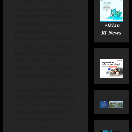
pelayanan wakil rakyat,
tetapi juga menyiratkan
adanya krisis representasi.
Mahasiswa menilai, DPRD
#Iklan
Sulut seharusnya
RI_News
berfungsi sebagai kanal
penyerap aspirasi rakyat.
Namun, dalam kasus Prof.
Mokoginta, mereka
menilai lembaga legislatif
seakan membisu. Kritik ini
menegaskan bahwa
institusi demokrasi tidak
boleh hanya berhenti pada
simbol formal, tetapi wajib
hadir secara substantif
dalam menyelesaikan
persoalan rakyat.