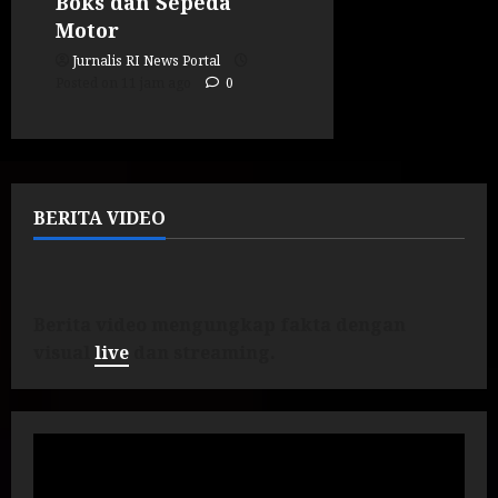
Boks dan Sepeda
Motor
Jurnalis RI News Portal
Posted on 11 jam ago
0
BERITA VIDEO
Berita video mengungkap fakta dengan
visual
live
dan streaming.