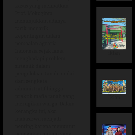
kasus yang melibatkan
Prof. Mokoginta
menunjukkan adanya
tarik-menarik
kepentingan dalam
persoalan agraria.
Indonesia sejak lama
iklan
menghadapi problem
sistemik dalam
pengelolaan tanah, mulai
dari sengketa
administratif hingga
praktik mafia tanah yang
Iklan
merugikan warga. Dalam
kerangka ini, aksi
mahasiswa menjadi
penting karena menuntut
penegakan hukum yang