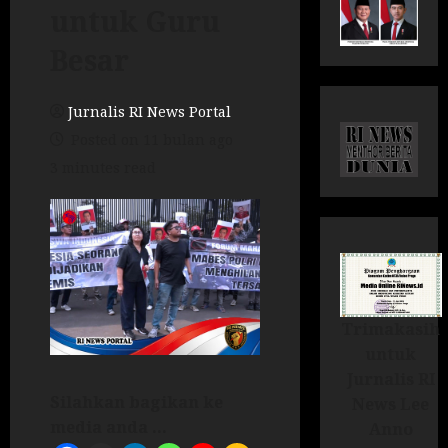
untuk Guru
Besar
Jurnalis RI News Portal
Posted on 11 bulan ago
3 minutes read
Trimakasih
untuk
Jurnalis RI
Silahkan bagikan ke
News Lee
media anda ...
Anno