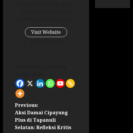
yang menjunjung tinggi
kode etik jurnalis dan
profesiinal di bidangnya.
Visit Website
View All Posts
Silahkan bagikan ke
media anda ...
Previous:
Aksi Damai Cipayung
Plus di Tapanuli
Selatan: Refleksi Kritis