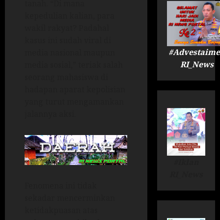
tanah. “Di mana
kepedulian kalian, para
wakil rakyat? Padahal
kasus ini sudah viral di
#Advestaime
media nasional maupun
RI_News
media sosial,” teriak salah
seorang mahasiswa di
hadapan aparat kepolisian
yang turut mengamankan
jalannya aksi.
#Iklan
RI_News
Fenomena ini tidak
sekadar mencerminkan
ketidakpuasan atas