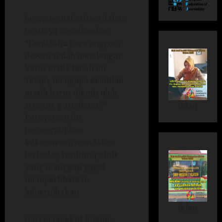
Seorang mahasiswa dalam
orasinya menekankan,
“Kami tahu para anggota
dewan sudah mendengar
kasus mafia tanah ini.
Tetapi, mengapa keadilan
masih harus diemis oleh
seorang guru besar?”
iklan
Pernyataan itu
mencerminkan
kekecewaan mendalam
terhadap institusi politik
yang dianggap gagal
memperlihatkan
keberpihakan.
iklan
Dari perspektif hukum,