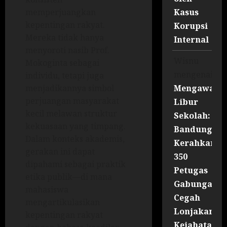
Kasus
memperjuangkan
kepentingan rakyat.
Korupsi
Mereka tidak hanya
Internal
menyoroti nasib Prof.
Wisnu
Mokoginta sebagai
mengenai
individu, tetapi juga
Mengawal
menjadikannya simbol
perjuangan masyarakat
Libur
kecil melawan struktur
Sekolah:
kekuasaan yang timpang.
Bandung
Dalam konteks akademis,
Kerahkan
gerakan ini dapat
350
dipahami sebagai praktik
Petugas
etika publik—di mana
Gabungan
mahasiswa
Cegah
mengartikulasikan
Lonjakan
kepentingan rakyat
Kejahatan