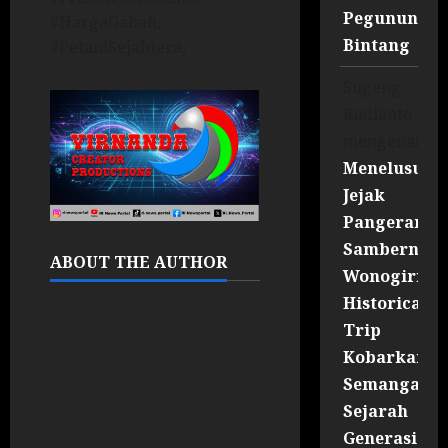
Pegununga
#HargaGabah,
Bintang
#PetaniSejahtera,
Sugeng
Rudianto
mengenai
Menelusuri
Jejak
Pangeran
Sambernyaw
ABOUT THE AUTHOR
Wonogiri
Historical
Trip
Kobarkan
Semangat
Sejarah
Generasi