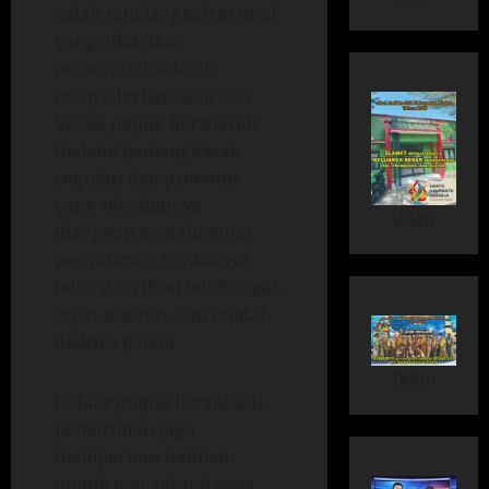
Salah satu langkah krusial
yang dilakukan
pemerintah adalah
menyederhanakan tata
kelola pupuk bersubsidi
melalui pemangkasan
regulasi dan prosedur
yang sebelumnya
iklan
dianggap menghambat
penyaluran. Tujuannya
jelas: distribusi lebih cepat,
tepat sasaran, dan mudah
diakses petani.
Iklan
Di luar pupuk bersubsidi,
pemerintah juga
memperluas bantuan
pupuk non-subsidi yang