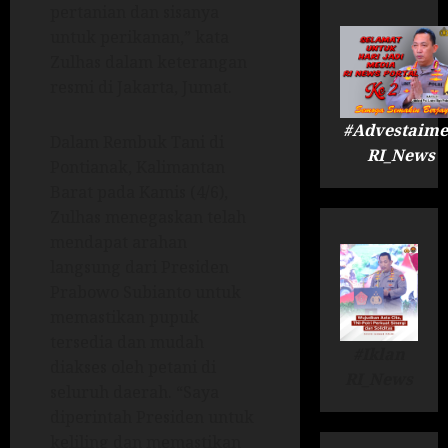
pertanian dan sisanya
untuk perikanan,” kata
Zulhas dalam keterangan
resmi di Jakarta, Jumat.
#Advestaime
Dalam Rembuk Tani di
RI_News
Pontianak, Kalimantan
Barat pada Kamis (4/6),
Zulhas menegaskan telah
mendapat arahan
langsung dari Presiden
Prabowo Subianto untuk
memastikan pupuk
tersedia dan mudah
#Iklan
diakses oleh petani di
RI_News
seluruh daerah. “Saya
diperintah Presiden untuk
keliling dan memastikan