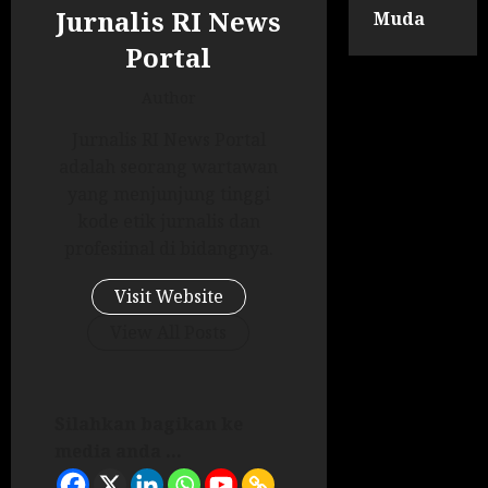
Jurnalis RI News
Muda
Portal
Author
Jurnalis RI News Portal
adalah seorang wartawan
yang menjunjung tinggi
kode etik jurnalis dan
profesiinal di bidangnya.
Visit Website
View All Posts
Silahkan bagikan ke
media anda ...