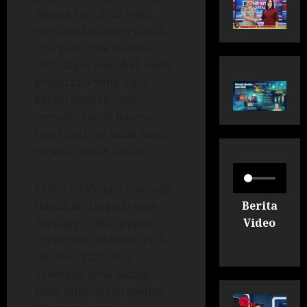
hingga Juni 2026 telah
menjangkau lebih dari 4
juta penerima manfaat.
“Kita ingin merubah nasib
petani kita yang dulu.
Petani banyak yang
menjadi buruh karena
terus rugi. Ini tidak boleh
terjadi,” tegas Zulhas.
Pemerintah juga menjaga
Berita
stabilitas Harga Eceran
Video
Tertinggi (HET) pupuk
bersubsidi. Bahkan sejak
Oktober 2025, HET
beberapa jenis pupuk
telah diturunkan sekitar