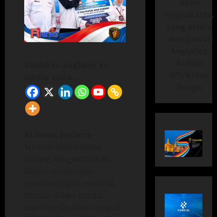
Anno
Yogyakarta,
yang selalu
mengawal
kegiatan
Kodim
Silahkan bagikan ke
073/Kulon
media anda ...
Progo
RI News. Jakarta
–
Menteri Koordinator
Bidang Pangan Zulkifli
Hasan memastikan
pasokan pupuk nasional
berada dalam kondisi
aman meski dunia tengah