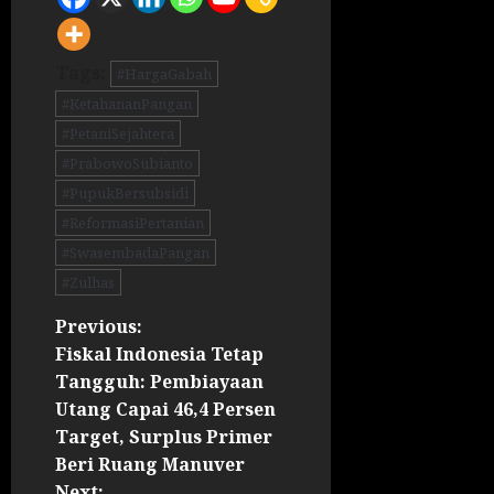
Tags:
#HargaGabah
#KetahananPangan
#PetaniSejahtera
#PrabowoSubianto
#PupukBersubsidi
#ReformasiPertanian
#SwasembadaPangan
#Zulhas
Previous:
Fiskal Indonesia Tetap
Tangguh: Pembiayaan
Utang Capai 46,4 Persen
Target, Surplus Primer
Beri Ruang Manuver
Next: