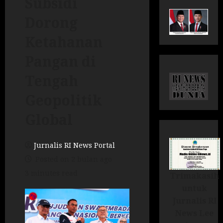
Subsidi
Dorong
Ketahanan
Pangan di
Tengah
Geopolitik
Global
Jurnalis RI News Portal
Posted on 2 bulan ago
3 minutes read
Trimakasih
untuk
Jurnalis RI
News Lee