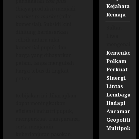
pendekatan
cost plus
Kejahatan
(biaya produksi) menjadi
Remaja
market-to-market
(nilai
komersial). Subsidi kini
Sultan
dihitung berdasarkan
Liwa
selisih antara nilai
mengenai
komersial pupuk dan
Kemenko
harga yang dibayarkan
Polkam
petani, tanpa mengubah
Perkuat
harga tebus di tingkat
Sinergi
petani.
Lintas
Lembaga
Kebijakan ini diharapkan
Hadapi
dapat meningkatkan
efisiensi industri pupuk,
Ancaman
memperkuat transparansi,
Geopolitik
serta menjamin
Multipolar
keberlanjutan pasokan.