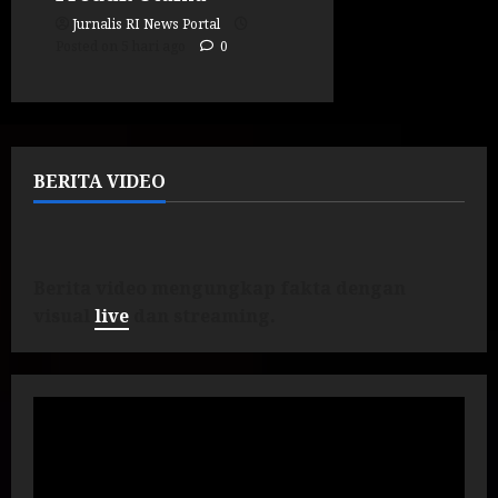
Jurnalis RI News Portal
Posted on 5 hari ago
0
BERITA VIDEO
Berita video mengungkap fakta dengan
visual
live
dan streaming.