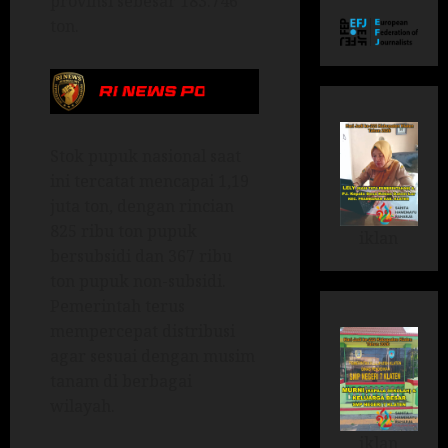
provinsi sebesar 183.746
ton.
Stok pupuk nasional saat
ini tercatat mencapai 1,19
juta ton, dengan rincian
825 ribu ton pupuk
iklan
bersubsidi dan 367 ribu
ton pupuk non-subsidi.
Pemerintah terus
mempercepat distribusi
agar sesuai dengan musim
tanam di berbagai
wilayah.
iklan