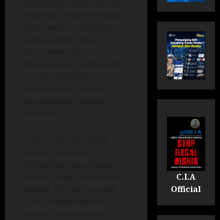
dihadapkan pada berbagai
dinamika geopolitik yang
berpotensi mengganggu
rantai pasok global.
Pernyataan ini
disampaikan Zulhas dalam
upaya pemerintah
memperkuat fondasi
swasembada pangan
nasional.
“Tahun ini Insya Allah
pupuk kita aman.
Pemerintah menyiapkan
C.I.A
alokasi pupuk bersubsidi
Official
sekitar 9,8 juta ton pada
2026, dengan sekitar 9,5
juta ton untuk sektor