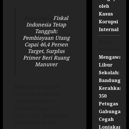
oleh
Kasus
Baca juga :
Fiskal
Korupsi
Indonesia Tetap
Internal
Tangguh:
Pembiayaan Utang
Wisnu
Capai 46,4 Persen
mengenai
Target, Surplus
Mengawal
Primer Beri Ruang
Manuver
Libur
Sekolah:
Bandung
Reformasi yang lebih
Kerahkan
mendasar dilakukan
350
melalui Peraturan
Petugas
Presiden Nomor 113
Gabungan
Tahun 2025. Mekanisme
Cegah
subsidi diubah dari
Lonjakan