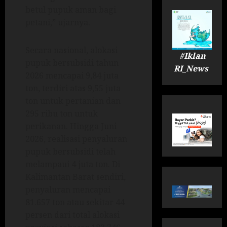
betul pupuk aman bagi
petani,” ujarnya.
Secara nasional, alokasi
#Iklan
pupuk bersubsidi tahun
RI_News
2026 mencapai 9,84 juta
ton, terdiri atas 9,55 juta
ton untuk pertanian dan
295 ribu ton untuk
perikanan. Hingga Juni
2026, realisasi penyaluran
pupuk bersubsidi telah
melampaui 4 juta ton. Di
Kalimantan Barat sendiri,
penyaluran mencapai
81.657 ton atau sekitar 44
persen dari total alokasi