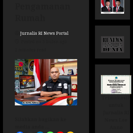
Pengamanan
Rumah
Jurnalis RI News Portal
Posted on 3 bulan ago
2 minutes read
Trimakasih
untuk
Jurnalis RI
Silahkan bagikan ke
News Lee
media anda ...
Anno