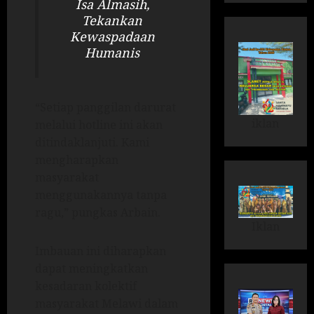
Isa Almasih,
Tekankan
Kewaspadaan
Humanis
“Setiap panggilan darurat
iklan
melalui hotline ini akan
ditindaklanjuti. Kami
mengharapkan
masyarakat
menggunakannya tanpa
ragu,” pungkas Arbain.
Iklan
Imbauan ini diharapkan
dapat meningkatkan
kesadaran kolektif
masyarakat Melawi dalam