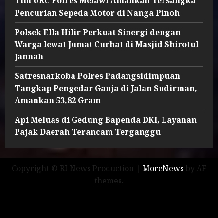
Tim URC Polres Melawi Amankan Tersangka
Pencurian Sepeda Motor di Nanga Pinoh
Polsek Ella Hilir Perkuat Sinergi dengan
Warga lewat Jumat Curhat di Masjid Shirotul
Jannah
Satresnarkoba Polres Padangsidimpuan
Tangkap Pengedar Ganja di Jalan Sudirman,
Amankan 53,82 Gram
Api Meluas di Gedung Bapenda DKI, Layanan
Pajak Daerah Terancam Terganggu
Copyright © RI News Production
|
MoreNews
by AF
themes.