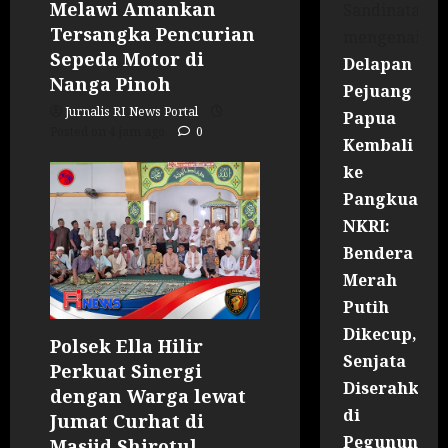
Melawi Amankan
Sandinata
Tersangka Pencurian
mengenai
Sepeda Motor di
Delapan
Nanga Pinoh
Pejuang
Jurnalis RI News Portal
Papua
Posted on 4 jam ago
0
Kembali
ke
Pangkuan
NKRI:
Bendera
Merah
Putih
Dikecup,
Polsek Ella Hilir
Senjata
Perkuat Sinergi
Diserahkan
dengan Warga lewat
di
Jumat Curhat di
Pegununga
Masjid Shirotul