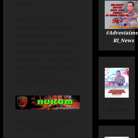
Arbain.
Arbain menambahkan
bahwa langkah sederhana
#Advestaime
ini dapat mencegah
RI_News
berbagai risiko, mulai dari
kejahatan jalanan hingga
kecelakaan rumah tangga
seperti arus pendek listrik
yang berpotensi
menimbulkan kebakaran.
#Iklan
RI_News
Selain pengamanan fisik,
Polres Melawi juga
mendorong masyarakat