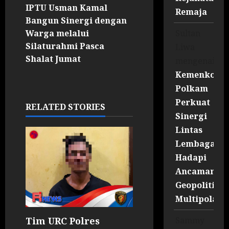
IPTU Usman Kamal
Remaja
Bangun Sinergi dengan
Sultan
Warga melalui
Silaturahmi Pasca
Liwa
Shalat Jumat
mengenai
Kemenko
Polkam
Perkuat
RELATED STORIES
Sinergi
Lintas
Lembaga
Hadapi
Ancaman
Geopolitik
Multipolar
Sammy
Tim URC Polres