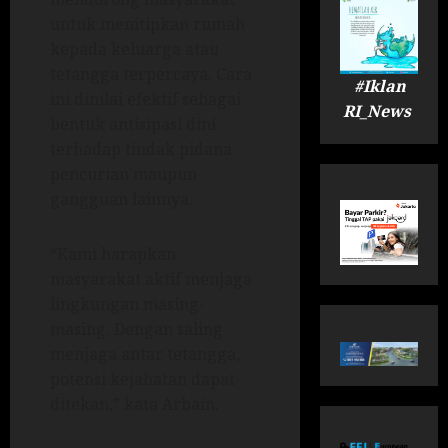
untuk menitipkan rumah
kepada keluarga atau
tetangga terpercaya. Cara
#Iklan
ini dinilai efektif sebagai
RI_News
bentuk antisipasi dini
terhadap tindak pidana
pencurian maupun
gangguan lainnya.
“Kami harapkan
masyarakat aktif menjaga
lingkungan masing-
masing. Dengan saling
menjaga antar tetangga,
potensi kejahatan dapat
ditekan,” kata Arbain.