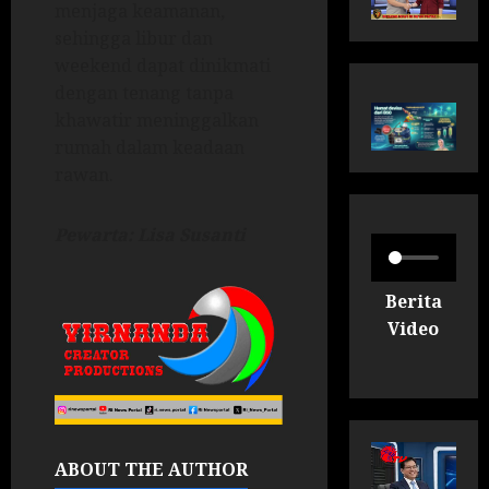
menjaga keamanan,
sehingga libur dan
weekend dapat dinikmati
dengan tenang tanpa
khawatir meninggalkan
rumah dalam keadaan
rawan.
Pewarta: Lisa Susanti
Berita
Video
ABOUT THE AUTHOR