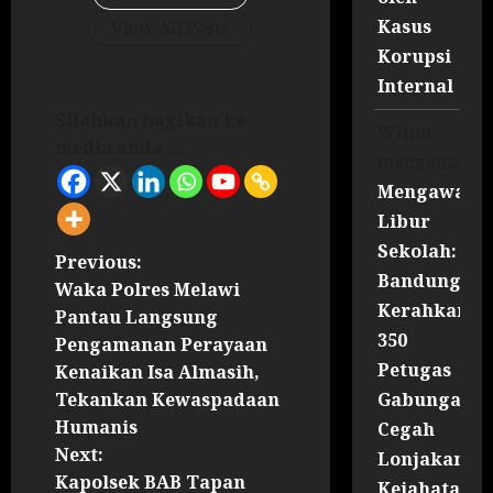
Kasus
View All Posts
Korupsi
Internal
Silahkan bagikan ke
Wisnu
media anda ...
mengenai
Mengawal
Libur
Sekolah:
Previous:
Bandung
Waka Polres Melawi
Kerahkan
Pantau Langsung
350
Pengamanan Perayaan
Petugas
Kenaikan Isa Almasih,
Gabungan
Tekankan Kewaspadaan
Humanis
Cegah
Next:
Lonjakan
Kapolsek BAB Tapan
Kejahatan