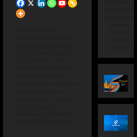
Yogyakarta,
yang selalu
mengawal
kegiatan
RI News.
Melawi
–
Kodim
Memasuki masa libur dan
073/Kulon
akhir pekan yang kerap
Progo
dimanfaatkan masyarakat
untuk berwisata atau
pulang kampung, Polres
Melawi Polda Kalbar
mengingatkan warga agar
tetap meningkatkan
kewaspadaan terhadap
potensi gangguan
keamanan dan ketertiban
masyarakat (Kamtibmas).