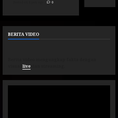
Posted on 4 jam ago
0
BERITA VIDEO
Berita video mengungkap fakta dengan
visual
live
dan streaming.