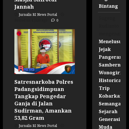
Bintang
Jannah
Jurnalis RI News Portal
Sugeng
Posted on 4 jam ago
0
Rudianto
mengenai
Menelusuri
Jejak
Pangeran
Sambernyaw
Wonogiri
Historical
Satresnarkoba Polres
Trip
Padangsidimpuan
Kobarkan
Tangkap Pengedar
Ganja di Jalan
Semangat
Sudirman, Amankan
Sejarah
53,82 Gram
Generasi
Jurnalis RI News Portal
Muda