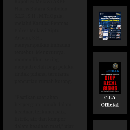
Kapolres Melawi AKBP
Harris Batara Simbolon,
S.I.K., S.H., M.Tr.Opsla,
melalui Kasubsi Penmas
Polres Melawi Aiptu
Arbain, S.H.,
menyampaikan imbauan
tersebut. Menurutnya,
momen libur sering
menjadi celah bagi pelaku
tindak pidana, terutama
pencurian rumah kosong.
“Pastikan saat akan
C.I.A
berpergian rumah dalam
Official
keadaan terkunci baik,
listrik, air, dan kompor
dalam keadaan mati,” ujar