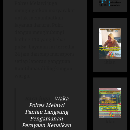
Polres Melawi juga
mengingatkan masyarakat
untuk memanfaatkan
layanan darurat Polri
dengan menghubungi
hotline 110 yang bebas
pulsa. Layanan ini tersedia
24 jam dan siap merespons
setiap laporan gangguan
iklan
Kamtibmas di lingkungan
warga.
Baca juga :
Waka
Polres Melawi
Pantau Langsung
Pengamanan
iklan
Perayaan Kenaikan