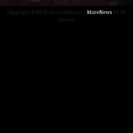
Copyright © RI News Production
|
MoreNews
by AF
themes.