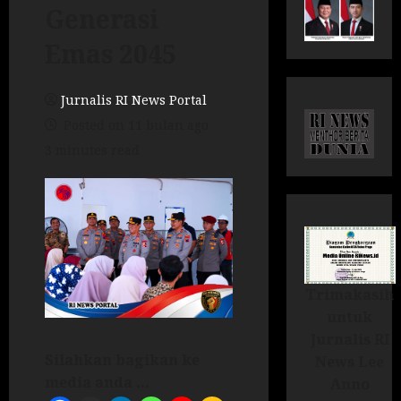
Generasi
Emas 2045
Jurnalis RI News Portal
Posted on 11 bulan ago
3 minutes read
Trimakasih
untuk
Jurnalis RI
Silahkan bagikan ke
News Lee
media anda ...
Anno