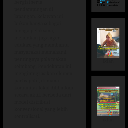
bergizi serta
pendampingan di
lapangan. Relawan ini
bukan hanya sebagai
tenaga pelaksana,
melainkan juga agen
edukasi yang membantu
masyarakat memahami
pentingnya pola makan
iklan
seimbang. Pendekatan ini
mengintegrasikan elemen
partisipatif, di mana
komunitas lokal dilibatkan
secara aktif, berbeda dari
model distribusi
konvensional yang lebih
sentralisasi.
iklan