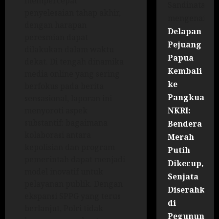
mempercepat
Sandinata
penyelesaian tahap akhir,
mengenai
dengan harapan
Delapan
peresmian dapat
Pejuang
dilakukan dalam waktu
Papua
dekat. Di tengah dinamika
Kembali
media online yang sering
ke
berfokus pada berita
Pangkuan
sensasional, laporan ini
NKRI:
menyoroti aspek
substantif: bagaimana
Bendera
kolaborasi antara
Merah
kepolisian dan program
Putih
pemerintah dapat menjadi
Dikecup,
model inovatif untuk
Senjata
pelayanan publik. Dengan
Diserahkan
ekspansi SPPG yang terus
di
berlanjut, Polri tidak
Pegununga