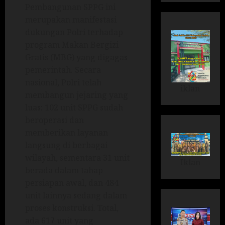
Pembangunan SPPG ini
merupakan manifestasi
dukungan Polri terhadap
program Makan Bergizi
Gratis (MBG) yang digagas
pemerintah. Secara
nasional, Polri telah
iklan
membangun jejaring yang
luas: 102 unit SPPG sudah
beroperasi dan
memberikan layanan
langsung di berbagai
wilayah, sementara 31 unit
Iklan
berada dalam tahap
persiapan awal, dan 484
unit lainnya sedang dalam
proses konstruksi. Total,
ada 617 unit yang