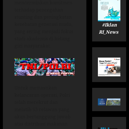
mencerminkan komitmen
terhadap pencegahan
stunting dan peningkatan
kesehatan generasi muda,
#Iklan
yang sering menjadi fokus
RI_News
studi akademis di bidang
gizi masyarakat.
Untuk memastikan
kelancaran operasi, Polri
telah merekrut dan
melatih 53 relawan yang
akan bertanggung jawab
atas distribusi makanan