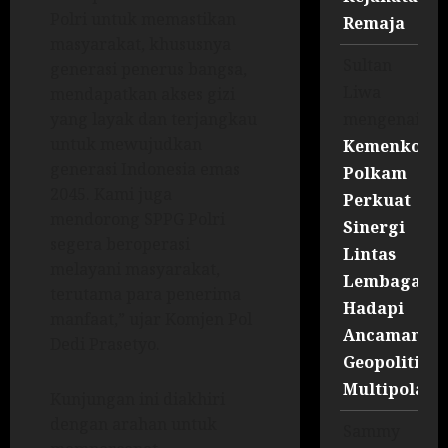
Polri untuk memastikan
Remaja
masyarakat, khususnya
Sultan
generasi penerus bangsa,
Liwa
mendapatkan akses gizi
mengenai
yang layak dan terjangkau
untuk mewujudkan
Kemenko
generasi Indonesia emas
Polkam
2045. Kami juga
Perkuat
mendorong SPPG Polri
Sinergi
segera beroperasi
Lintas
melayani masyarakat,
Lembaga
terutama para penerima
Hadapi
manfaat,” ujar Komjen Pol
Ancaman
Dedi Prasetyo.
Geopolitik
Multipolar
Kunjungan ini diakhiri
dengan arahan untuk
Sammy