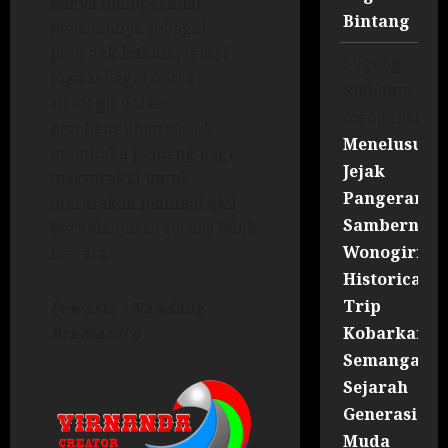
hanya memperkuat
Bintang
peranannya sebagai
penegak hukum, tetapi
Sugeng
juga sebagai mitra
Rudianto
strategis dalam
mengenai
pembangunan sosial,
Menelusuri
membuka peluang bagi
Jejak
masyarakat untuk
Pangeran
merasakan manfaat gizi
Sambernyaw
berkelanjutan secara lebih
Wonogiri
merata.
Historical
Trip
Pewarta : Nandang
Kobarkan
Bramantyo
Semangat
Sejarah
Generasi
Muda