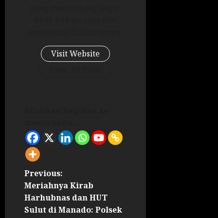
yang menjunjung tinggi
kode etik jurnalis dan
profesiinal di bidangnya.
Visit Website
View All Posts
Silahkan bagikan ke
media anda ...
Previous:
Meriahnya Kirab
Harhubnas dan HUT
Sulut di Manado: Polsek