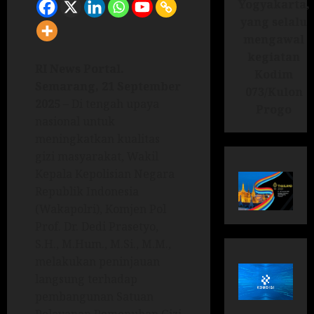
Yogyakarta,
yang selalu
mengawal
kegiatan
RI News Portal.
Kodim
Semarang, 21 September
073/Kulon
2025
– Di tengah upaya
Progo
nasional untuk
meningkatkan kualitas
gizi masyarakat, Wakil
Kepala Kepolisian Negara
Republik Indonesia
(Wakapolri), Komjen Pol
Prof. Dr. Dedi Prasetyo,
S.H., M.Hum., M.Si., M.M.,
melakukan peninjauan
langsung terhadap
pembangunan Satuan