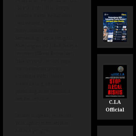
Pelayanan Pemenuhan Gizi
(SPPG) Polri di Jl. Empu
Sendok Raya, Kelurahan
Gedawang, Kecamatan
Banyumanik, Kota
Semarang, Jawa Tengah.
Kunjungan ini tidak hanya
memverifikasi kemajuan
fisik proyek, tetapi juga
menekankan peran
strategis Polri dalam
mendukung agenda
pembangunan manusia
berkelanjutan.
C.I.A
Official
Dalam inspeksi tersebut,
Wakapolri memastikan
bahwa progres