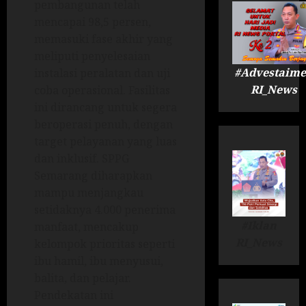
pembangunan telah
mencapai 98,5 persen,
memasuki fase akhir yang
meliputi penyelesaian
#Advestaime
instalasi peralatan dan uji
RI_News
coba operasional. Fasilitas
ini dirancang untuk segera
beroperasi penuh, dengan
target pelayanan yang luas
dan inklusif. SPPG
Semarang diharapkan
mampu menjangkau
setidaknya 4.000 penerima
#Iklan
manfaat, mencakup
RI_News
kelompok prioritas seperti
ibu hamil, ibu menyusui,
balita, dan pelajar.
Pendekatan ini