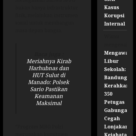
menegaskan bahwa SPPG
Kasus
bukan hanya infrastruktur
fisik, melainkan instrumen
Korupsi
sosial untuk membangun
Internal
masa depan bangsa.
Wisnu
mengenai
Mengawal
Baca juga :
Meriahnya Kirab
Libur
Harhubnas dan
Sekolah:
HUT Sulut di
Bandung
Manado: Polsek
Kerahkan
Sario Pastikan
350
Keamanan
Petugas
Maksimal
Gabungan
Cegah
Lonjakan
“Program MBG Polri
merupakan komitmen
Kejahatan