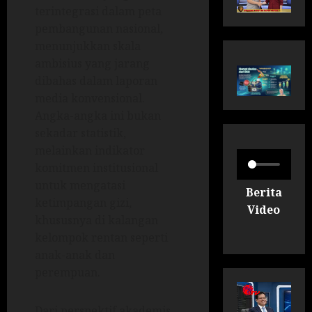
terintegrasi dalam peta
pembangunan nasional,
menunjukkan skala
ambisius yang jarang
dibahas dalam laporan
media konvensional.
Angka-angka ini bukan
sekadar statistik,
melainkan indikator
komitmen institusional
untuk mengatasi
Berita
ketimpangan gizi,
Video
khususnya di kalangan
kelompok rentan seperti
anak-anak dan
perempuan.
Dari perspektif akademis,