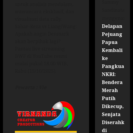
Sammy
untuk analisis mendalam,
Sandinata
wawancara eksklusif, dan
mengenai
visualisasi data rally.
Delapan
Sabar-Reza vs Liang/Wang:
Apakah angin Denmark
Pejuang
akan berpihak lagi?
Papua
Pantau live streaming
Kembali
BWF di YouTube resmi
ke
mulai pukul 18.00 WIB,
Pangkuan
Rabu (15/10/2025).
NKRI:
Bendera
Pewarta : Vie
Merah
Putih
Dikecup,
Senjata
Diserahkan
di