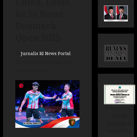
China, Lolos
ke 16 Besar
Denmark
Open 2025
Jurnalis RI News Portal
Posted on 10 bulan ago
3 minutes read
Trimakasih
untuk
Jurnalis RI
News Lee