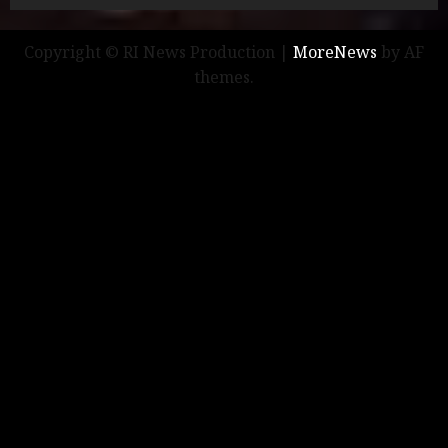
Copyright © RI News Production
|
MoreNews
by AF
themes.