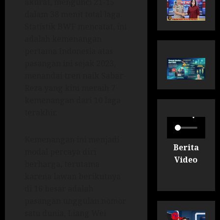
akurat, mengunci 21-15
dalam 38 menit total laga.
Statistik BWF mencatat, ini
adalah kemenangan
pertama Indonesia atas
pasangan ini sejak 2023,
menandai tren naik Sabar-
Reza yang kini meraih 7
kemenangan dari 10 laga
terakhir.
Kemenangan ini menjadi
Berita
modal percaya diri
Video
berharga, terutama
karena lawan berikutnya
di 16 besar adalah
pasangan unggulan nomor
satu dunia, Liang Wei