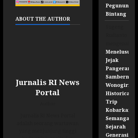
Pegununga
Bintang
ABOUT THE AUTHOR
Sugeng
Rudianto
mengenai
Menelusuri
Jejak
Pangeran
Sambernyaw
Jurnalis RI News
Wonogiri
Portal
Historical
Trip
Author
Kobarkan
Jurnalis RI News Portal
Semangat
adalah seorang wartawan
Sejarah
yang menjunjung tinggi
Generasi