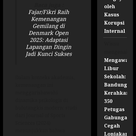
Baca juga :
oleh
Fajar/Fikri Raih
Kasus
Kemenangan
Korupsi
Gemilang di
Internal
Denmark Open
2025: Adaptasi
Wisnu
Lapangan Dingin
mengenai
Jadi Kunci Sukses
Mengawal
Libur
Sekolah:
Dalam konteks akademis,
Bandung
kemenangan ini
menggarisbawahi
Kerahkan
dinamika psikologis di
350
bulutangkis modern: studi
Petugas
dari Journal of Sports
Gabungan
Sciences (2024)
Cegah
menunjukkan bahwa
Lonjakan