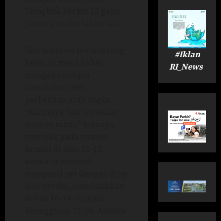
Tiongkok berkat 12 gelar
junior mereka tahun lalu.
Gim pertama berlangsung
#Iklan
ketat, di mana Sabar
RI_News
mengaku sempat
kewalahan oleh
perbedaan arah angin.
“Kuncinya bisa menekan
dengan sabar,” katanya,
merujuk pada momen
krusial di poin 12-12
ketika ia berhasil
mengunci net dengan drop
shot presisi, membalikkan
defisit 16-14 menjadi
keunggulan 21-16. Analisis