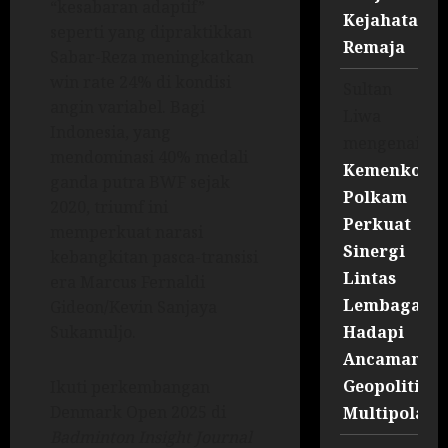
“kesabaran adaptif”
Kejahatan
seperti yang dipraktikkan
Remaja
Sabar-Reza meningkatkan
win rate 24% di kondisi
Sultan
angin variabel. Bagi
Liwa
Indonesia, yang
mengenai
mendominasi 40% medali
Kemenko
ganda putra BWF sejak
Polkam
2020, triumf ini
Perkuat
memperkuat narasi
Sinergi
kebangkitan pasca-transisi
Lintas
era Marcus Fernaldi
Lembaga
Gideon/Kevin Sanjaya
Hadapi
Sukamuljo.
Ancaman
Geopolitik
Ikuti perkembangan
Denmark Open 2025 di
Multipolar
Badminton Insight Journal