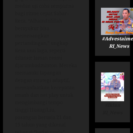
medan uji coba sempurna
bagi ritme cepat Sabar-
Reza. “Alhamdulillah
bersyukur bisa
memenangkan
#Advestaime
pertandingan,” ungkap
RI_News
Reza usai laga, seperti
dilansir laman resmi
djarumbadminton. Mereka
memasuki lapangan
dengan strategi adaptif,
memanfaatkan kecepatan
smash dan net play untuk
mengimbangi tempo
#Iklan
tinggi Huang/Liu,
RI_News
pasangan berusia 21 dan
19 tahun yang dikenal
sebagai “badai muda”