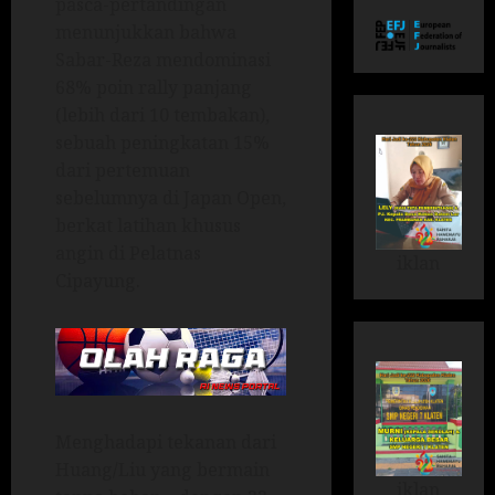
pasca-pertandingan
menunjukkan bahwa
Sabar-Reza mendominasi
68% poin rally panjang
(lebih dari 10 tembakan),
sebuah peningkatan 15%
dari pertemuan
sebelumnya di Japan Open,
berkat latihan khusus
angin di Pelatnas
iklan
Cipayung.
Menghadapi tekanan dari
Huang/Liu yang bermain
iklan