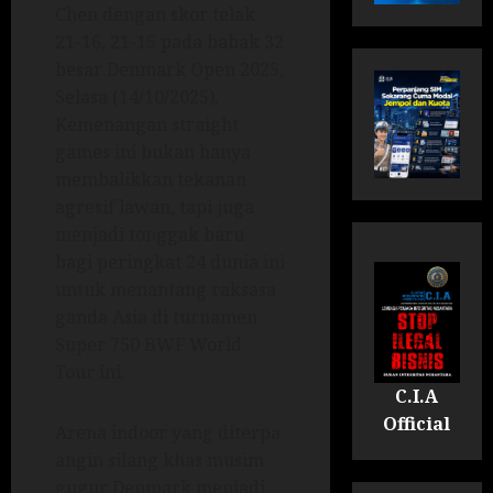
Chen dengan skor telak
21-16, 21-15 pada babak 32
besar Denmark Open 2025,
Selasa (14/10/2025).
Kemenangan straight
games ini bukan hanya
membalikkan tekanan
agresif lawan, tapi juga
menjadi tonggak baru
bagi peringkat 24 dunia ini
untuk menantang raksasa
ganda Asia di turnamen
Super 750 BWF World
Tour ini.
C.I.A
Official
Arena indoor yang diterpa
angin silang khas musim
gugur Denmark menjadi