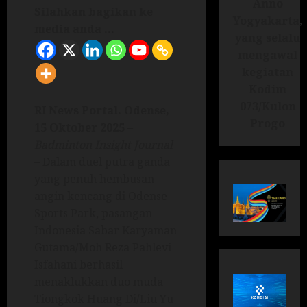
Anno
Silahkan bagikan ke
Yogyakarta,
media anda ...
yang selalu
mengawal
kegiatan
Kodim
073/Kulon
RI News Portal. Odense,
Progo
15 Oktober 2025
–
Badminton Insight Journal
– Dalam duel putra ganda
yang penuh hembusan
angin kencang di Odense
Sports Park, pasangan
Indonesia Sabar Karyaman
Gutama/Moh Reza Pahlevi
Isfahani berhasil
menaklukkan duo muda
Tiongkok Huang Di/Liu Yu