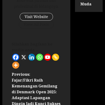
kode etik jurnalis dan
Muda
profesiinal di bidangnya.
Visit Website
View All Posts
Silahkan bagikan ke
media anda ...
Previous:
Fajar/Fikri Raih
Kemenangan Gemilang
di Denmark Open 2025:
Adaptasi Lapangan
Dingin Jadi Kunci Sukses