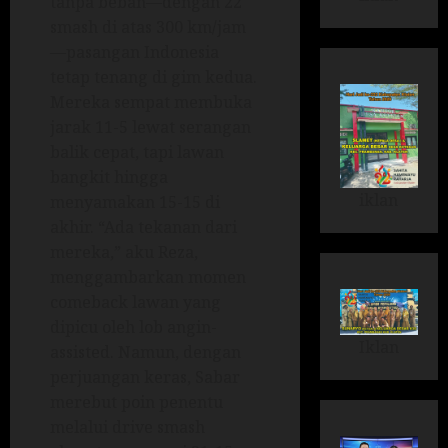
tanpa beban—dengan 22
smash di atas 300 km/jam
—pasangan Indonesia
tetap tenang di gim kedua.
Mereka sempat membuka
jarak 11-5 lewat serangan
balik cepat, tapi lawan
bangkit hingga
iklan
menyamakan 15-15 di
akhir. “Ada tekanan dari
mereka,” aku Reza,
menggambarkan momen
comeback lawan yang
dipicu oleh lob angin-
Iklan
assisted. Namun, dengan
perjuangan keras, Sabar
merebut poin penentu
melalui drive smash