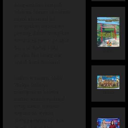
pengambilan sumpah
jabatan. Secara akademis,
ritual birokrasi ini
merupakan instrumen
penting dalam mengikat
komitmen moral pejabat
baru terhadap etika
iklan
profesi dan tanggung
jawab konstitusional.
Dalam orasinya, AKBP
Wahyu Sulistyo
menegaskan bahwa
Iklan
mutasi adalah variabel
tetap dalam institusi
kepolisian. Beliau
menggarisbawahi dua
aspek utama dari