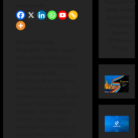
Yogyakarta,
media anda ...
yang selalu
mengawal
kegiatan
Kodim
073/Kulon
RI News Portal.
Progo
Wonogiri
– Dalam upaya
memperkuat kerangka
manajerial dan efektivitas
pelayanan publik,
Kepolisian Resor (Polres)
Wonogiri melakukan
reposisi strategis pada tiga
jabatan krusial. Kapolres
Wonogiri, AKBP Wahyu
Sulistyo, secara resmi
memimpin upacara serah
terima jabatan (sertijab)