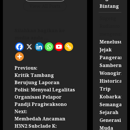
Bintang
View All Posts
Sugeng
Rudianto
Silahkan bagikan ke
mengenai
media anda ...
Menelusuri
Jejak
Pangeran
Sambernyaw
Previous:
Wonogiri
Kritik Tambang
Historical
Berujung Laporan
Trip
Polisi: Menyoal Legalitas
Kobarkan
Organisasi Pelapor
Pandji Pragiwaksono
Semangat
Next:
Sejarah
Membedah Ancaman
Generasi
H3N2 Subclade K:
Muda