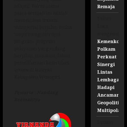
adaptif. Fokus utama
Remaja
pasca-sertijab ini adalah
Sultan
memastikan transisi
Liwa
manajerial berjalan mulus
mengenai
tanpa menginterupsi
Kemenko
program-program
pelayanan yang sedang
Polkam
berjalan, terutama dalam
Perkuat
pemeliharaan ketertiban
Sinergi
umum di wilayah
Lintas
Kabupaten Wonogiri.
Lembaga
Hadapi
Pewarta : Nandang
Ancaman
Bramantyo
Geopolitik
Multipolar
Sammy