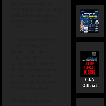
bagi posisi Kabagren,
Kasat Lantas, dan Kapolsek
Jatipurno di Lapangan
Mapolres Wonogiri, Jumat
(9/1/2026).
Langkah rotasi ini bukan
sekadar pergantian
personel, melainkan
sebuah manifestasi dari
dinamika organisasi Polri
dalam merespons tuntutan
keamanan ketertiban
C.I.A
masyarakat (kamtibmas)
Official
yang kian kompleks.
Perubahan signifikan