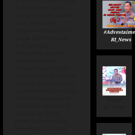
terjadi pada posisi Kepala
Bagian Perencanaan
(Kabagren). AKP Subroto,
yang sebelumnya
menjabat sebagai Kasat
#Advestaime
Lantas Polres Wonogiri,
RI_News
kini dipercaya
mengemban amanah
sebagai Kabagren
menggantikan Kompol
Dwi Krisyanto. Transisi ini
menarik perhatian secara
organisasional, mengingat
AKP Subroto berpindah
#Iklan
dari fungsi operasional
RI_News
lapangan ke fungsi
perencanaan strategis.
Sementara itu, Kompol