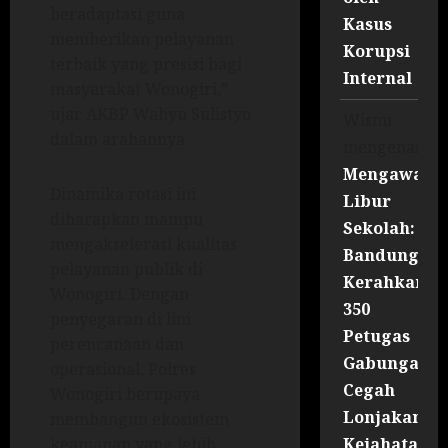
beradaptasi guna
Kasus
memberikan pelayanan
Korupsi
terbaik yang presisi bagi
Internal
masyarakat Wonogiri,”
ujar AKBP Wahyu Sulistyo
Wisnu
dalam arahannya.
mengenai
Mengawal
Dinamika rotasi ini
Libur
diharapkan mampu
Sekolah:
mengakselerasi kualitas
Bandung
pelayanan publik di
Kerahkan
Wonogiri. Dengan
350
penyegaran di lini
Petugas
perencanaan dan
Gabungan
operasional, Polres
Cegah
Wonogiri berupaya
Lonjakan
membangun ekosistem
Kejahatan
keamanan yang lebih