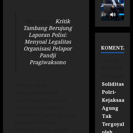
P
00:15
Baca juga :
Kritik
Tambang Berujung
Laporan Polisi:
Menyoal Legalitas
KOMENTAR
Organisasi Pelapor
Pandji
Sugeng
Pragiwaksono
Rudianto
mengenai
Soliditas
“Mutasi jabatan
Polri-
merupakan bentuk
Kejaksaan
kepercayaan pimpinan
sekaligus bagian dari
Agung
pembinaan karier. Kepada
Tak
pejabat baru, saya
Tergoyahka
tekankan untuk segera
oleh