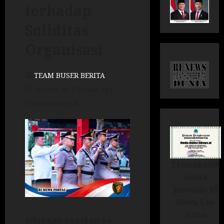
terhadap
Soliditas
Organisasi
TEAM BUSER BERITA
Posted on 7 bulan ago
2 minutes read
Trimakasih
untuk
Jurnalis RI
News Lee
Anno
Silahkan bagikan ke