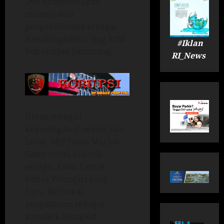
Dwi Krisyanto akan
melanjutkan
pengabdiannya sebagai
Kasubbagbinkar Bag SDM
#Iklan
Polrestabes Semarang.
RI_News
Untuk mengisi
kekosongan di sektor lalu
lintas, AKP Julius Marlon
Gawe resmi dilantik
sebagai Kasat Lantas
Polres Wonogiri yang
baru. Berbekal
pengalaman sebagai
Kapolsek Mungkid