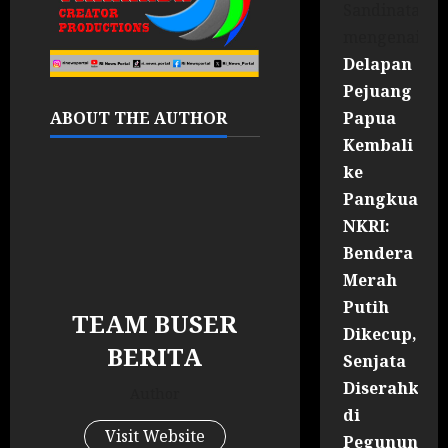
Sandinata
mengenai
Delapan
Pejuang
Papua
ABOUT THE AUTHOR
Kembali
ke
Pangkuan
NKRI:
Bendera
Merah
Putih
TEAM BUSER
Dikecup,
BERITA
Senjata
Diserahkan
Author
di
Visit Website
Pegununga