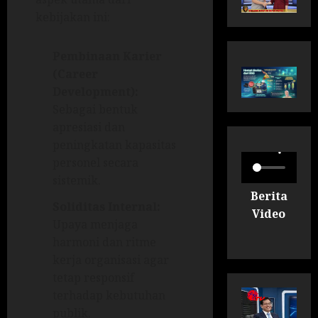
kebijakan ini:
Pembinaan Karier
(Career
Development):
Sebagai bentuk
apresiasi dan
peningkatan kapasitas
personel secara
sistemik.
Berita
Soliditas Internal:
Video
Upaya menjaga
harmoni dan ritme
kerja organisasi agar
tetap responsif
terhadap kebutuhan
publik.