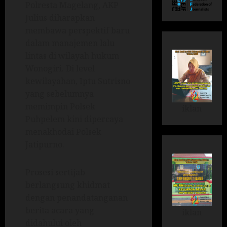
Polresta Magelang, AKP
Julius diharapkan
membawa perspektif baru
dalam manajemen lalu
lintas di wilayah hukum
Wonogiri. Di level
kewilayahan, Iptu Sutrisno
yang sebelumnya
memimpin Polsek
iklan
Puhpelem kini dipercaya
menakhodai Polsek
Jatipurno.
Prosesi sertijab
berlangsung khidmat
dengan penandatanganan
berita acara yang
iklan
didahului oleh