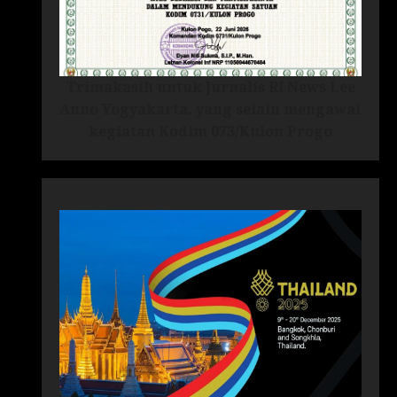
Trimakasih untuk Jurnalis RI News Lee
Anno Yogyakarta, yang selalu mengawal
kegiatan Kodim 073/Kulon Progo