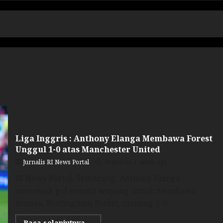
Liga Inggris : Anthony Elanga Membawa Forest
Unggul 1-0 atas Manchester United
Jurnalis RI News Portal
Posted on 1 tahun ago
RI News Portal. Semarang, Anthony Elanga
mencetak gol semata wayang untuk membawa
timnya, Nottingham Forest, menang 1-0...
Baca selanjutnya....