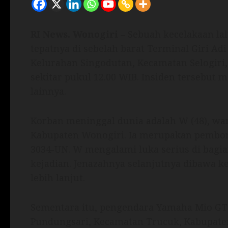
RI News.
Wonogiri
– Sebuah kecelakaan lalu
tepatnya di sebelah barat Terminal Giri Ad
Kelurahan Singodutan, Kecamatan Selogiri,
sekitar pukul 12.00 WIB. Insiden tersebut
lainnya.
Korban meninggal dunia adalah W (48), w
Kabupaten Wonogiri. Ia merupakan pembon
3034-UN. W mengalami luka serius di bagi
kejadian. Jenazahnya selanjutnya dibawa 
lebih lanjut.
Sementara itu, pengendara Yamaha Mio GT 
Pundungsari, Kecamatan Trucuk, Kabupaten