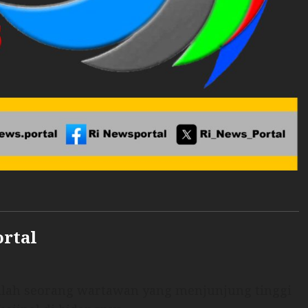
ortal
dalah seorang wartawan yang menjunjung tinggi