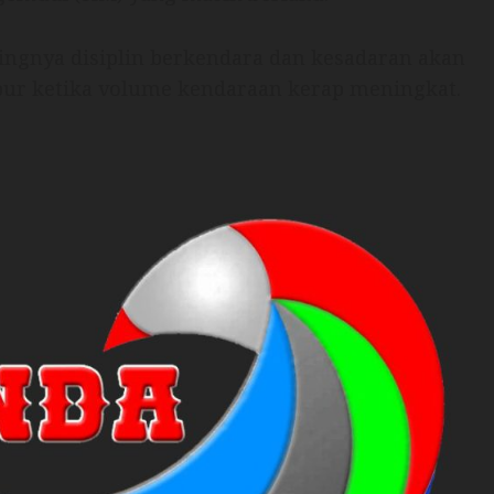
ingnya disiplin berkendara dan kesadaran akan
libur ketika volume kendaraan kerap meningkat.