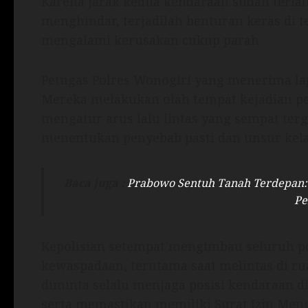
Karena jarak kedua kendaraan sudah terla
menghindar, terjadilah benturan keras di t
mengalami kerusakan cukup parah.
Petugas Polres Wonogiri yang menerima lap
Mereka melakukan olah tempat kejadian pe
mengatur arus lalu lintas yang sempat ter
menentukan penyebab pasti dan unsur kela
Baca juga :
Prabowo Sentuh Tanah Terdepan: 
Pe
Kepolisian setempat mengimbau seluruh p
kewaspadaan, terutama saat melintas di ru
diminta selalu menjaga posisi kendaraan di
serta memastikan memiliki Surat Izin Men