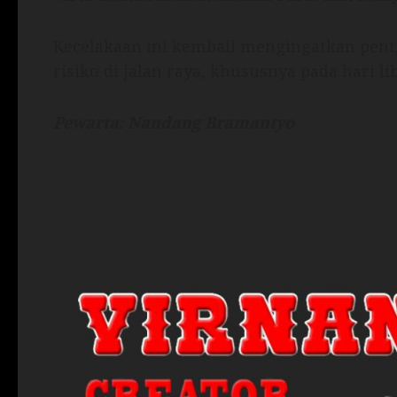
Kecelakaan ini kembali mengingatkan pent
risiko di jalan raya, khususnya pada hari 
Pewarta: Nandang Bramantyo