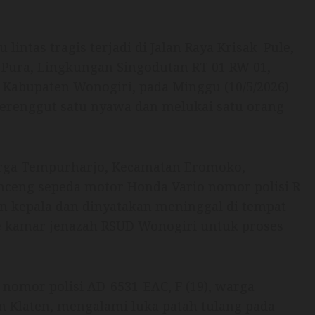
 lintas tragis terjadi di Jalan Raya Krisak–Pule,
i Pura, Lingkungan Singodutan RT 01 RW 01,
 Kabupaten Wonogiri, pada Minggu (10/5/2026)
 merenggut satu nyawa dan melukai satu orang
arga Tempurharjo, Kecamatan Eromoko,
ceng sepeda motor Honda Vario nomor polisi R-
an kepala dan dinyatakan meninggal di tempat
ke kamar jenazah RSUD Wonogiri untuk proses
nomor polisi AD-6531-EAC, F (19), warga
 Klaten, mengalami luka patah tulang pada