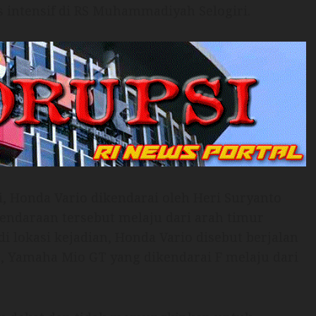
 intensif di RS Muhammadiyah Selogiri.
, Honda Vario dikendarai oleh Heri Suryanto
Kendaraan tersebut melaju dari arah timur
di lokasi kejadian, Honda Vario disebut berjalan
n, Yamaha Mio GT yang dikendarai F melaju dari