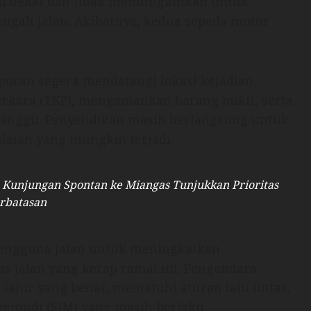
lu dekat dan tidak memungkinkan untuk
engah jalan. Akibatnya, kedua sepeda motor
oran segera mendatangi lokasi kejadian.
rkara (TKP), mengamankan barang bukti, serta
ganggu. Penyelidikan masih berlangsung untuk
laian yang mungkin terjadi.
Kunjungan Spontan ke Miangas Tunjukkan Prioritas
rbatasan
engguna jalan untuk meningkatkan
as jalan yang kerap ramai ini. Pengendara
 lajur yang benar, mematuhi aturan lalu lintas,
gemudi (SIM) yang masih berlaku.