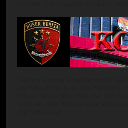
bahu kiri. Ia mendapatkan perawatan medis
Menurut informasi yang dihimpun di lokasi
(44), warga Umbulharjo, Kota Yogyakarta. 
(Krisak) menuju barat (Pule). Saat melintas 
terlalu ke kanan. Pada saat yang bersamaa
arah berlawanan.