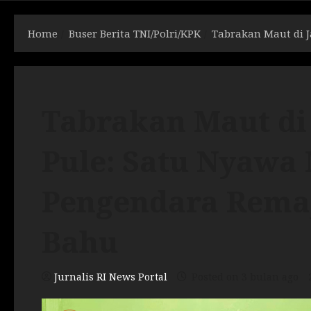
Home
Buser Berita TNI/Polri/KPK
Tabrakan Maut di 
Tabrakan Maut di 
Pule: Satu Nyawa
Pengendara Remaj
Bahu
Jurnalis RI News Portal
Posted on 3 bulan ago