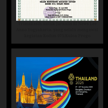
Trimakasih untuk Jurnalis RI News Lee
Anno Yogyakarta, yang selalu mengawal
kegiatan Kodim 073/Kulon Progo